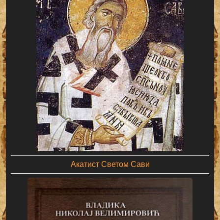
Акатист Светом Сави