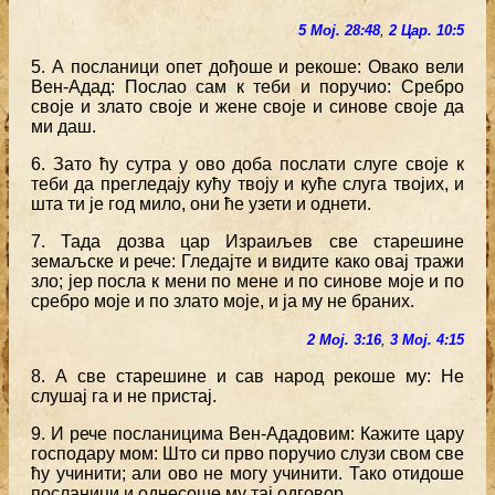
5 Мој. 28:48
,
2 Цар. 10:5
5. А посланици опет дођоше и рекоше: Овако вели
Вен-Адад: Послао сам к теби и поручио: Сребро
своје и злато своје и жене своје и синове своје да
ми даш.
6. Зато ћу сутра у ово доба послати слуге своје к
теби да прегледају кућу твоју и куће слуга твојих, и
шта ти је год мило, они ће узети и однети.
7. Тада дозва цар Израиљев све старешине
земаљске и рече: Гледајте и видите како овај тражи
зло; јер посла к мени по мене и по синове моје и по
сребро моје и по злато моје, и ја му не браних.
2 Мој. 3:16
,
3 Мој. 4:15
8. А све старешине и сав народ рекоше му: Не
слушај га и не пристај.
9. И рече посланицима Вен-Ададовим: Кажите цару
господару мом: Што си прво поручио слузи свом све
ћу учинити; али ово не могу учинити. Тако отидоше
посланици и однесоше му тај одговор.