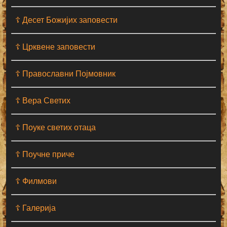
☦ Десет Божијих заповести
☦ Црквене заповести
☦ Православни Појмовник
☦ Вера Светих
☦ Поуке светих отаца
☦ Поучне приче
☦ Филмови
☦ Галерија