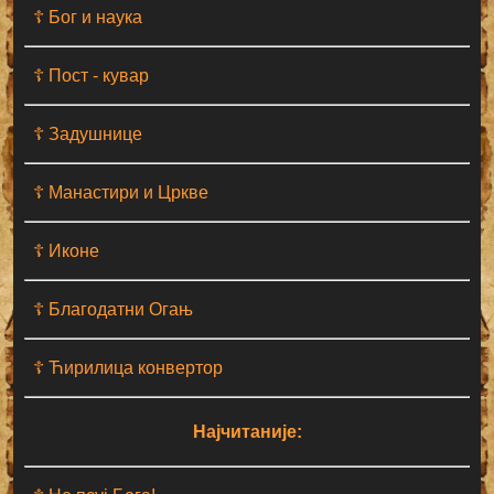
☦ Бог и наука
☦ Пост - кувар
☦ Задушнице
☦ Манастири и Цркве
☦ Иконе
☦ Благодатни Огањ
☦ Ћирилица конвертор
Најчитаније: