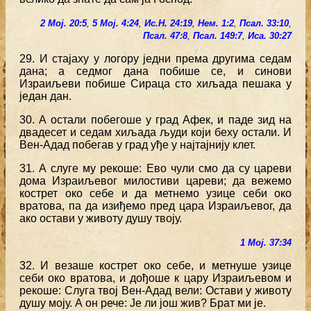
2 Мој. 20:5
,
5 Мој. 4:24
,
Ис.Н. 24:19
,
Нем. 1:2
,
Псал. 33:10
,
Псал. 47:8
,
Псал. 149:7
,
Иса. 30:27
29. И стајаху у логору једни према другима седам
дана; а седмог дана побише се, и синови
Израиљеви побише Сираца сто хиљада пешака у
један дан.
30. А остали побегоше у град Афек, и паде зид на
двадесет и седам хиљада људи који беху остали. И
Вен-Адад побегав у град уђе у најтајнију клет.
31. А слуге му рекоше: Ево чули смо да су цареви
дома Израиљевог милостиви цареви; да вежемо
кострет око себе и да метнемо узице себи око
вратова, па да изиђемо пред цара Израиљевог, да
ако остави у животу душу твоју.
1 Мој. 37:34
32. И везаше кострет око себе, и метнуше узице
себи око вратова, и дођоше к цару Израиљевом и
рекоше: Слуга твој Вен-Адад вели: Остави у животу
душу моју. А он рече: Је ли још жив? Брат ми је.