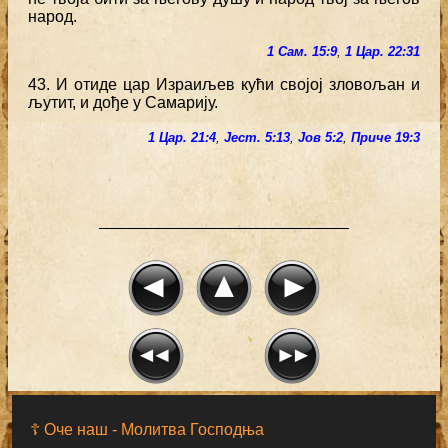
народ.
1 Сам. 15:9
,
1 Цар. 22:31
43. И отиде цар Израиљев кући својој зловољан и
љутит, и дође у Самарију.
1 Цар. 21:4
,
Јест. 5:13
,
Јов 5:2
,
Приче 19:3
☦ Оче наш - Moлитва Господња