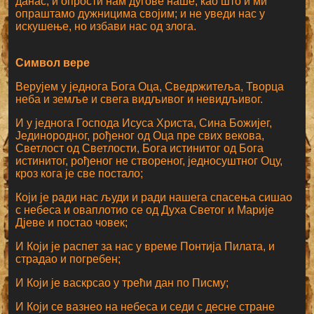
данас, и опрости нам дугове наше, као што и ми
опраштамо дужницима својим; и не уведи нас у
искушење, но избави нас од злога.
Символ вере
Верујем у једнога Бога Оца, Сведржитеља, Творца
неба и земље и свега видљивог и невидљивог.
И у једнога Господа Исуса Христа, Сина Божијег,
Јединородног, рођеног од Оца пре свих векова,
Светлост од Светлости, Бога истинитог од Бога
истинитог, рођеног не створеног, једносуштног Оцу,
кроз кога је све постало;
Који је ради нас људи и ради нашега спасења сишао
с небеса и оваплотио се од Духа Светог и Марије
Дјеве и постао човек;
И Који је распет за нас у време Понтија Пилата, и
страдао и погребен;
И Који је васкрсао у трећи дан по Писму;
И Који се вазнео на небеса и седи с десне стране