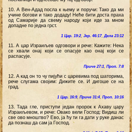
10. А Вен-Адад посла к њему и поручи: Тако да ми
учине богови и тако додаду! Неће бити доста праха
од Самарије да свему народу који иде за мном
допадне по једна грст.
1 Цар. 19:2
,
Јер. 46:17
,
Дела 23:12
11. А цар Израиљев одговори и рече: Кажите: Нека
се хвали онај који се опасује као онај који се
распасује.
Приче 27:1
,
Проп. 7:8
12. А кад он то чу пијући с царевима под шаторима,
рече слугама својим: Дижите се. И дигоше се на
град.
1 Цар. 16:9
,
Приче 31:4
,
Проп. 10:16
13. Тада гле, приступи један пророк к Ахаву цару
Израиљевом, и рече: Овако вели Господ: Видиш ли
све ово мноштво? Ево, ја ћу ти га дати у руке данас
да познаш да сам ја Господ.