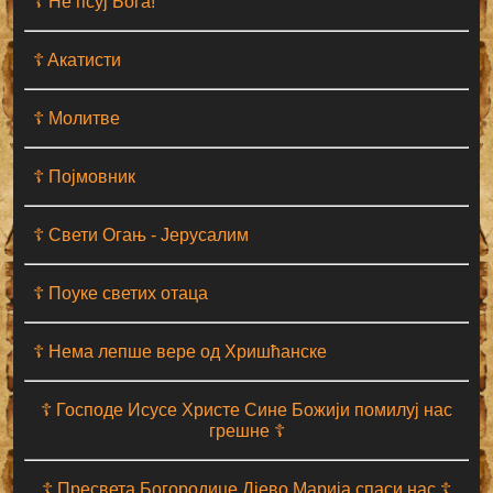
☦ Не псуј Бога!
☦ Aкатисти
☦ Молитве
☦ Појмовник
☦ Свети Огањ - Јерусалим
☦ Поуке светих отаца
☦ Нема лепше вере од Хришћанске
☦ Господе Исусе Христе Сине Божији помилуј нас
грешне ☦
☦ Пресвета Богородице Дјево Марија спаси нас ☦