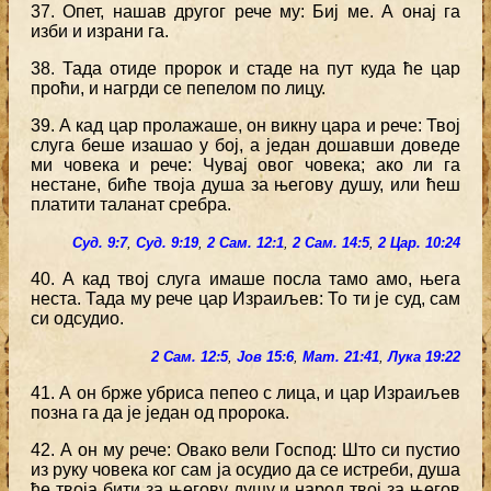
37. Опет, нашав другог рече му: Биј ме. А онај га
изби и израни га.
38. Тада отиде пророк и стаде на пут куда ће цар
проћи, и нагрди се пепелом по лицу.
39. А кад цар пролажаше, он викну цара и рече: Твој
слуга беше изашао у бој, а један дошавши доведе
ми човека и рече: Чувај овог човека; ако ли га
нестане, биће твоја душа за његову душу, или ћеш
платити таланат сребра.
Суд. 9:7
,
Суд. 9:19
,
2 Сам. 12:1
,
2 Сам. 14:5
,
2 Цар. 10:24
40. А кад твој слуга имаше посла тамо амо, њега
неста. Тада му рече цар Израиљев: То ти је суд, сам
си одсудио.
2 Сам. 12:5
,
Јов 15:6
,
Мат. 21:41
,
Лука 19:22
41. А он брже убриса пепео с лица, и цар Израиљев
позна га да је један од пророка.
42. А он му рече: Овако вели Господ: Што си пустио
из руку човека ког сам ја осудио да се истреби, душа
ће твоја бити за његову душу и народ твој за његов