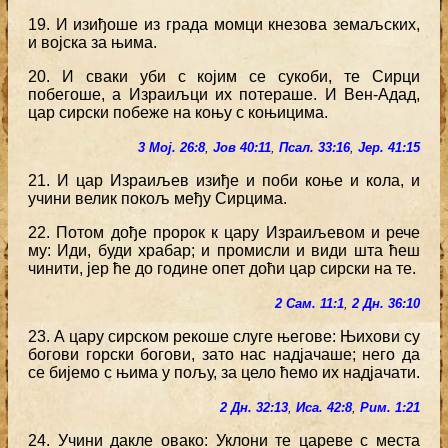
19. И изиђоше из града момци кнезова земаљских,
и војска за њима.
20. И сваки уби с којим се сукоби, те Сирци
побегоше, а Израиљци их потераше. И Вен-Адад,
цар сирски побеже на коњу с коњицима.
3 Мој. 26:8
,
Јов 40:11
,
Псал. 33:16
,
Јер. 41:15
21. И цар Израиљев изиђе и поби коње и кола, и
учини велик покољ међу Сирцима.
22. Потом дође пророк к цару Израиљевом и рече
му: Иди, буди храбар; и промисли и види шта ћеш
чинити, јер ће до године опет доћи цар сирски на те.
2 Сам. 11:1
,
2 Дн. 36:10
23. А цару сирском рекоше слуге његове: Њихови су
богови горски богови, зато нас надјачаше; него да
се бијемо с њима у пољу, за цело ћемо их надјачати.
2 Дн. 32:13
,
Иса. 42:8
,
Рим. 1:21
24. Учини дакле овако: Уклони те цареве с места