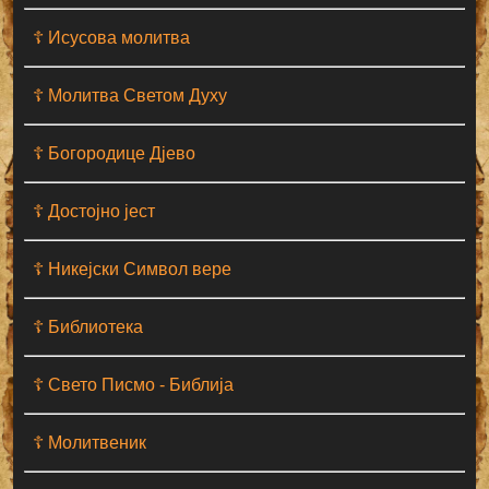
☦ Исусова молитва
☦ Молитва Светом Духу
☦ Богородице Дјево
☦ Достојно јест
☦ Никејски Символ вере
☦ Библиотека
☦ Свето Писмо - Библија
☦ Молитвеник