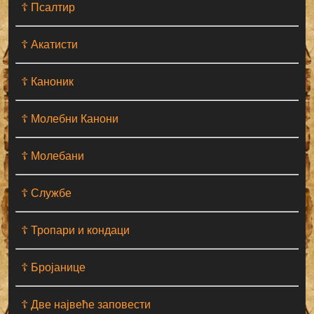
☦ Псалтир
☦ Акатисти
☦ Каноник
☦ Молебни Канони
☦ Молебани
☦ Службе
☦ Тропари и кондаци
☦ Бројанице
☦ Две највеће заповести