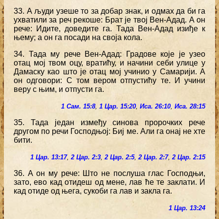
33. А људи узеше то за добар знак, и одмах да би га
ухватили за реч рекоше: Брат је твој Вен-Адад. А он
рече: Идите, доведите га. Тада Вен-Адад изиђе к
њему; а он га посади на своја кола.
34. Тада му рече Вен-Адад: Градове које је узео
отац мој твом оцу, вратићу, и начини себи улице у
Дамаску као што је отац мој учинио у Самарији. А
он одговори: С том вером отпустићу те. И учини
веру с њим, и отпусти га.
1 Сам. 15:8
,
1 Цар. 15:20
,
Иса. 26:10
,
Иса. 28:15
35. Тада један између синова пророчких рече
другом по речи Господњој: Биј ме. Али га онај не хте
бити.
1 Цар. 13:17
,
2 Цар. 2:3
,
2 Цар. 2:5
,
2 Цар. 2:7
,
2 Цар. 2:15
36. А он му рече: Што не послуша глас Господњи,
зато, ево кад отидеш од мене, лав ће те заклати. И
кад отиде од њега, сукоби га лав и закла га.
1 Цар. 13:24