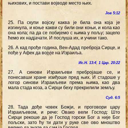
њихових, и постави војводе место њих.
Јов 5:12
25. Па скупи војску каква је била она која је
изгинула, и коње какви су били они коњи, и кола као
она кола; па да се побијемо с њима у пољу; зацело
ћемо их надјачати. И послуша их, и учини тако.
26. А кад прође година, Вен-Адад преброја Сирце, и
пође у Афек да војује на Израиља.
Ис.Н. 13:4
,
1 Цар. 20:22
27. А синови Израиљеви пребројаше се, и
понесавши хране изиђоше пред њих. И стадоше у
логор синови Израиљеви према њима, као два
мала стада коза, а Сирци беху прекрилили земљу.
Суд. 6:5
28. Тада дође човек Божји, и проговори цару
Израиљевом, и рече: Овако вели Господ: Што
Сирци рекоше да је Господ горски Бог а није Бог
пољски, зато ћу ти дати у руке све ово мноштво
велико да знате да сам ја Господ.