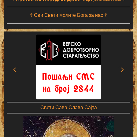
☦ Сви Свети молите Бога за нас ☦
Свети Сава Слава Сајта