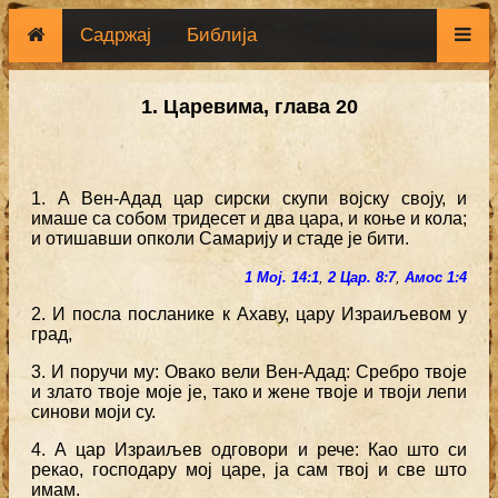
Садржај
Библија
1. Царевима, глава 20
1. А Вен-Адад цар сирски скупи војску своју, и
имаше са собом тридесет и два цара, и коње и кола;
и отишавши опколи Самарију и стаде је бити.
1 Мој. 14:1
,
2 Цар. 8:7
,
Амос 1:4
2. И посла посланике к Ахаву, цару Израиљевом у
град,
3. И поручи му: Овако вели Вен-Адад: Сребро твоје
и злато твоје моје је, тако и жене твоје и твоји лепи
синови моји су.
4. А цар Израиљев одговори и рече: Као што си
рекао, господару мој царе, ја сам твој и све што
имам.