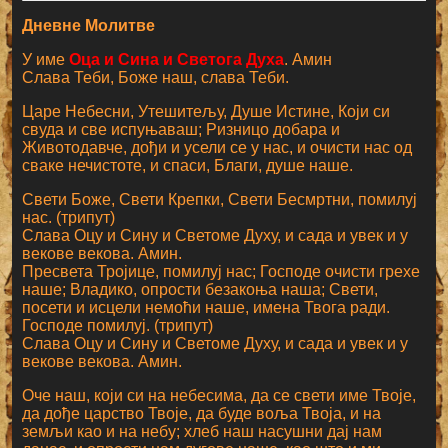
Дневне Молитве
У име
Оца и Сина и Светога Духа
. Амин
Слава Теби, Боже наш, слава Теби.
Царе Небесни, Утешитељу, Душе Истине, Који си
свуда и све испуњаваш; Ризницо добара и
Животодавче, дођи и усели се у нас, и очисти нас од
сваке нечистоте, и спаси, Благи, душе наше.
Свети Боже, Свети Крепки, Свети Бесмртни, помилуј
нас. (трипут)
Слава Оцу и Сину и Светоме Духу, и сада и увек и у
векове векова. Амин.
Пресвета Тројице, помилуј нас; Господе очисти грехе
наше; Владико, опрости безакоња наша; Свети,
посети и исцели немоћи наше, имена Твога ради.
Господе помилуј. (трипут)
Слава Оцу и Сину и Светоме Духу, и сада и увек и у
векове векова. Амин.
Оче наш, који си на небесима, да се свети име Твоје,
да дође царство Твоје, да буде воља Твоја, и на
земљи као и на небу; хлеб наш насушни дај нам