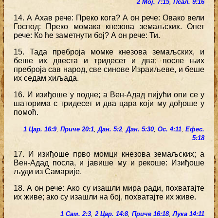
2 Мој. 7:15
,
Псал. 9:16
14. А Ахав рече: Преко кога? А он рече: Овако вели
Господ: Преко момака кнезова земаљских. Опет
рече: Ко ће заметнути бој? А он рече: Ти.
15. Тада преброја момке кнезова земаљских, и
беше их двеста и тридесет и два; после њих
преброја сав народ, све синове Израиљеве, и беше
их седам хиљада.
16. И изиђоше у подне; а Вен-Адад пијући опи се у
шаторима с тридесет и два цара који му дођоше у
помоћ.
1 Цар. 16:9
,
Приче 20:1
,
Дан. 5:2
,
Дан. 5:30
,
Ос. 4:11
,
Ефес.
5:18
17. И изиђоше прво момци кнезова земаљских; а
Вен-Адад посла, и јавише му и рекоше: Изиђоше
људи из Самарије.
18. А он рече: Ако су изашли мира ради, похватајте
их живе; ако су изашли на бој, похватајте их живе.
1 Сам. 2:3
,
2 Цар. 14:8
,
Приче 16:18
,
Лука 14:11