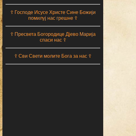
☦ Господе Исусе Христе Сине Божији
помилуј нас грешне ☦
☦ Пресвета Богородице Дјево Марија
спаси нас ☦
☦ Сви Свети молите Бога за нас ☦