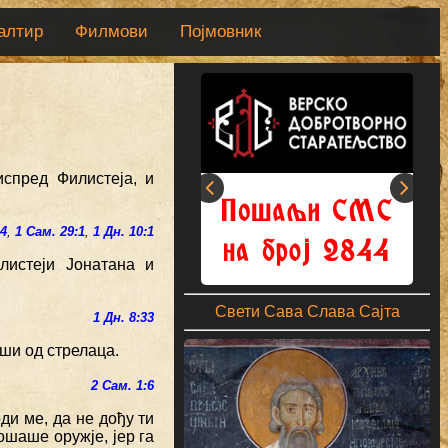
алтир
Филмови
Појмовник
спред Филистеја, и
:4
,
1 Сам. 29:1
,
1 Дн. 10:1
листеји Јонатана и
Свети Сава Слава Сајта
1 Дн. 8:33
аши од стрелаца.
2 Сам. 1:6
ди ме, да не дођу ти
ошаше оружје, јер га