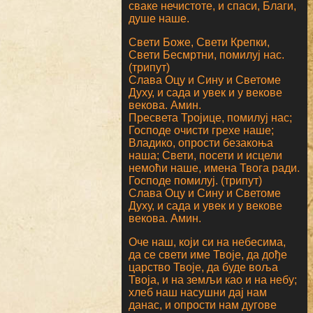
сваке нечистоте, и спаси, Благи,
душе наше.
Свети Боже, Свети Крепки,
Свети Бесмртни, помилуј нас.
(трипут)
Слава Оцу и Сину и Светоме
Духу, и сада и увек и у векове
векова. Амин.
Пресвета Тројице, помилуј нас;
Господе очисти грехе наше;
Владико, опрости безакоња
наша; Свети, посети и исцели
немоћи наше, имена Твога ради.
Господе помилуј. (трипут)
Слава Оцу и Сину и Светоме
Духу, и сада и увек и у векове
векова. Амин.
Оче наш, који си на небесима,
да се свети име Твоје, да дође
царство Твоје, да буде воља
Твоја, и на земљи као и на небу;
хлеб наш насушни дај нам
данас, и опрости нам дугове