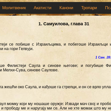
Молитвеник
Акатисти
Канони
Тропари
Пс
1. Самуилова, глава 31
стеји се побише с Израиљцима, и побегоше Израиљци и
и на гори Гелвуји.
1 Сам. 28
оше Филистеји Саула и синове његове; и погубише Фи
и Мелхи-Сува, синове Саулове.
ста жешћи око Саула, и нађоше га стрелци, и он се врло упл
аул момку који му ношаше оружје: Извади мач свој и пробо
и прободу ме и наругају ми се. Али не хте момак што му н