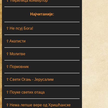
☦ Ћирилица конвертор
Најчитаније:
☦ Не псуј Бога!
☦ Aкатисти
☦ Молитве
☦ Појмовник
☦ Свети Огањ - Јерусалим
☦ Поуке светих отаца
☦ Нема лепше вере од Хришћанске