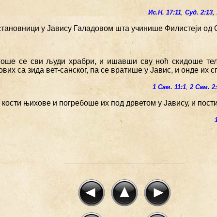
Ис.Н. 17:11
,
Суд. 2:13
,
 становници у Јавису Галадовом шта учинише Филистеји од 
гоше се сви људи храбри, и ишавши сву ноћ скидоше те
вих са зида вет-санског, па се вратише у Јавис, и онде их 
1 Сам. 11:1
,
2 Сам. 2
 кости њихове и погребоше их под дрветом у Јавису, и пост