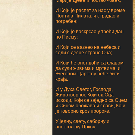
Марије Дјеве и постао човек;
И Који је распет за нас у време
Понтија Пилата, и страдао и
погребен;
И Који је васкрсао у трећи дан
по Писму;
И Који се вазнео на небеса и
седи с десне стране Оца;
И Који ће опет доћи са славом
да суди живима и мртвима, и
Његовом Царству неће бити
краја.
И у Духа Светог, Господа,
Животворног, Који од Оца
исходи, Који се заједно са Оцем
и Сином обожава и слави, Који
је говорио кроз пророке.
У једну, свету, саборну и
апостолску Цркву.