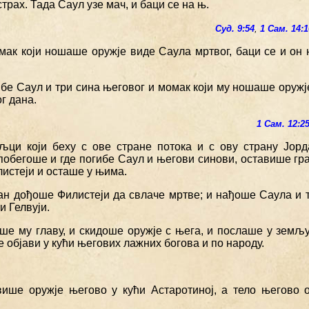
трах. Тада Саул узе мач, и баци се на њ.
Суд. 9:54
,
1 Сам. 14:1
омак који ношаше оружје виде Саула мртвог, баци се и он 
гибе Саул и три сина његовог и момак који му ношаше оруж
ог дана.
1 Сам. 12:2
љци који беху с ове стране потока и с ову страну Јор
обегоше и где погибе Саул и његови синови, оставише гра
истеји и осташе у њима.
дан дођоше Филистеји да свлаче мртве; и нађоше Саула и 
и Гелвуји.
оше му главу, и скидоше оружје с њега, и послаше у земљ
е објави у кући његових лажних богова и по народу.
више оружје његово у кући Астаротиној, а тело његово 