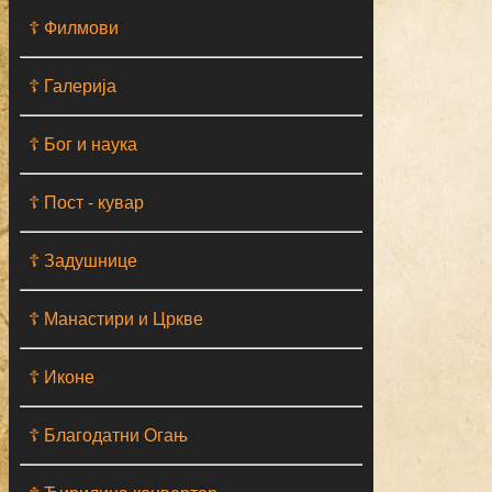
☦ Филмови
☦ Галерија
☦ Бог и наука
☦ Пост - кувар
☦ Задушнице
☦ Манастири и Цркве
☦ Иконе
☦ Благодатни Огањ