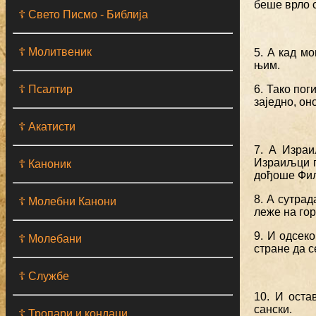
беше врло с
☦ Свето Писмо - Библија
☦ Молитвеник
5. А кад м
њим.
☦ Псалтир
6. Тако по
заједно, он
☦ Акатисти
7. А Израи
Израиљци п
☦ Каноник
дођоше Фил
8. А сутра
☦ Молебни Канони
леже на гор
9. И одсек
☦ Молебани
стране да с
☦ Службе
10. И оста
сански.
☦ Тропари и кондаци