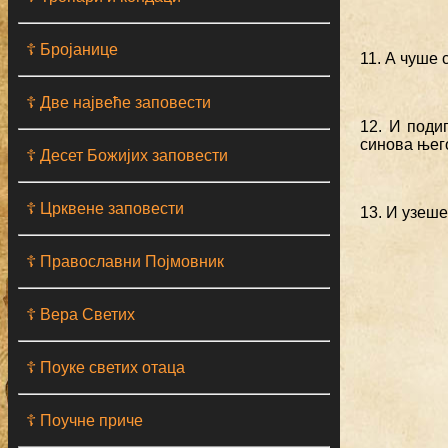
☦ Бројанице
11. А чуше
☦ Две највеће заповести
12. И поди
синова њего
☦ Десет Божијих заповести
☦ Црквене заповести
13. И узеше
☦ Православни Појмовник
☦ Вера Светих
☦ Поуке светих отаца
☦ Поучне приче