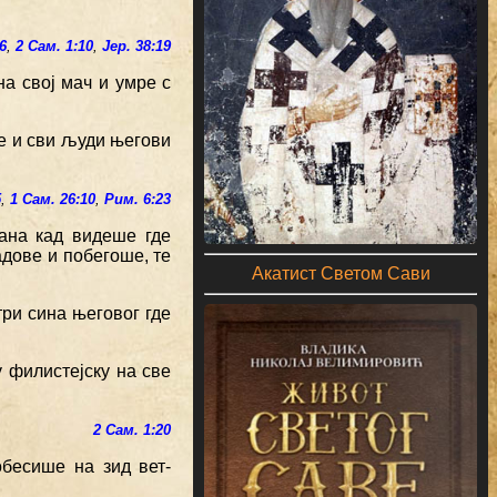
6
,
2 Сам. 1:10
,
Јер. 38:19
на свој мач и умре с
је и сви људи његови
5
,
1 Сам. 26:10
,
Рим. 6:23
дана кад видеше где
дове и побегоше, те
Акатист Светом Сави
три сина његовог где
у филистејску на све
2 Сам. 1:20
обесише на зид вет-