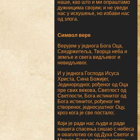
наше, као што и ми опраштамо
дужницима својим; и не уведи
нас у искушење, но избави нас
од злога.
Символ вере
Верујем у једнога Бога Оца,
Сведржитеља, Творца неба и
земље и свега видљивог и
невидљивог.
И у једнога Господа Исуса
Христа, Сина Божијег,
Јединородног, рођеног од Оца
пре свих векова, Светлост од
Светлости, Бога истинитог од
Бога истинитог, рођеног не
створеног, једносуштног Оцу,
кроз кога је све постало;
Који је ради нас људи и ради
нашега спасења сишао с небеса
и оваплотио се од Духа Светог и