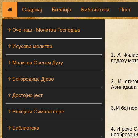
Садржај
Библија
Библиотека
Пост
☦ Оче наш - Moлитва Господња
☦ Исусова молитва
1. А Фили
падаху мртв
☦ Молитва Светом Духу
☦ Богородице Дјево
2. И стиг
Авинадава 
☦ Достојно јест
3. И бој по
☦ Никејски Символ вере
☦ Библиотека
4. И рече С
необрезани 