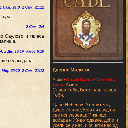
1 Сам. 21:9
,
2 Сам. 21:12
Саула.
2 Сам. 2:4
ло Саулово и телеса
спалише.
:4
,
2 Дн. 16:14
,
Амос 6:10
ише седам дана.
Дневне Молитве
1 Мој. 50:10
,
2 Сам. 21:12
У име
Оца и Сина и Светога
Духа
. Амин
Слава Теби, Боже наш, слава
Теби.
Царе Небесни, Утешитељу,
Душе Истине, Који си свуда и
све испуњаваш; Ризницо
добара и Животодавче, дођи и
усели се у нас, и очисти нас од