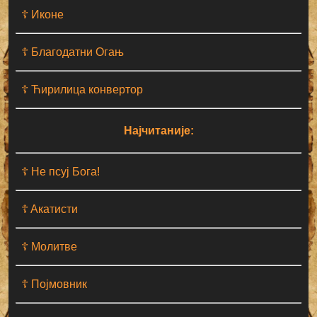
☦ Иконе
☦ Благодатни Огањ
☦ Ћирилица конвертор
Најчитаније:
☦ Не псуј Бога!
☦ Aкатисти
☦ Молитве
☦ Појмовник