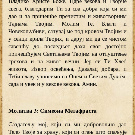
Владико Христе Боже, Царе векова и Творче
свега, благодарим Ти за сва добра која си ми
дао и за причешће пречистим и животворним
Тајнама Твојим. Молим Те, Благи и
Човекољубиви, сачувај ме под кровом Твојим и
у сенци крила Твојих, и даруј ми да се чистом
савешћу до последњег даха свог достојно
причешћујем Светињама Твојим на отпуштење
грехова и на живот вечни. Јер си Ти Хлеб
живота, Извор освећења, Давалац добара, и
Теби славу узносимо са Оцем и Светим Духом,
сада и увек и у векове векова. Амин.
Молитва 3: Симеона Метафраста
Саздатељу мој, који си ми добровољно дао
Тело Твоје за храну, који си огањ што спаљује