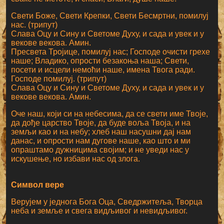
Свети Боже, Свети Крепки, Свети Бесмртни, помилуј
нас. (трипут)
Слава Оцу и Сину и Светоме Духу, и сада и увек и у
векове векова. Амин.
Пресвета Тројице, помилуј нас; Господе очисти грехе
наше; Владико, опрости безакоња наша; Свети,
посети и исцели немоћи наше, имена Твога ради.
Господе помилуј. (трипут)
Слава Оцу и Сину и Светоме Духу, и сада и увек и у
векове векова. Амин.
Оче наш, који си на небесима, да се свети име Твоје,
да дође царство Твоје, да буде воља Твоја, и на
земљи као и на небу; хлеб наш насушни дај нам
данас, и опрости нам дугове наше, као што и ми
опраштамо дужницима својим; и не уведи нас у
искушење, но избави нас од злога.
Символ вере
Верујем у једнога Бога Оца, Сведржитеља, Творца
неба и земље и свега видљивог и невидљивог.