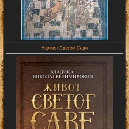
Акатист Светом Сави