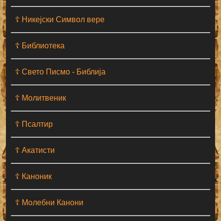
☦ Никејски Символ вере
☦ Библиотека
☦ Свето Писмо - Библија
☦ Молитвеник
☦ Псалтир
☦ Акатисти
☦ Каноник
☦ Молебни Канони