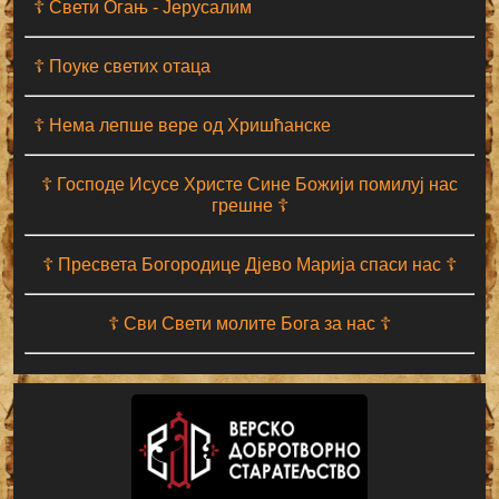
☦ Свети Огањ - Јерусалим
☦ Поуке светих отаца
☦ Нема лепше вере од Хришћанске
☦ Господе Исусе Христе Сине Божији помилуј нас
грешне ☦
☦ Пресвета Богородице Дјево Марија спаси нас ☦
☦ Сви Свети молите Бога за нас ☦