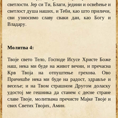
светлости. Јер си Ти, Благи, једини и освећење и
светлост душа наших, и Теби, као што приличи,
сви узносимо славу сваки дан, као Богу и
Владару.
Молитва 4:
Твоје свето Тело, Господе Исусе Христе Боже
наш, нека ми буде на живот вечни, и пречасна
Крв Твоја на отпуштење грехова. Ово
Причешће нека ми буде на радост, здравље и
весеље; и на Твом страшном Другом доласку
удостој ме гешника да станем с десне стране
славе Твоје, молитвама пречисте Мајке Твоје и
свих Светих Твојих, Амин.