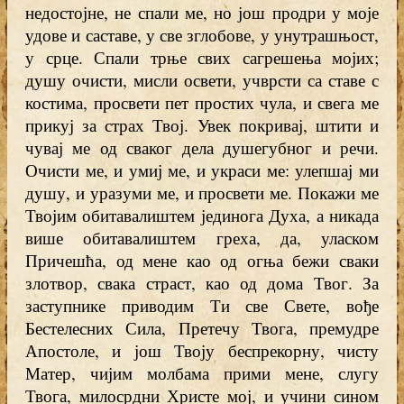
недостојне, не спали ме, но још продри у моје
удове и саставе, у све зглобове, у унутрашњост,
у срце. Спали трње свих сагрешења мојих;
душу очисти, мисли освети, учврсти са ставе с
костима, просвети пет простих чула, и свега ме
прикуј за страх Твој. Увек покривај, штити и
чувај ме од сваког дела душегубног и речи.
Очисти ме, и умиј ме, и украси ме: улепшај ми
душу, и уразуми ме, и просвети ме. Покажи ме
Твојим обитавалиштем јединога Духа, а никада
више обитавалиштем греха, да, уласком
Причешћа, од мене као од огња бежи сваки
злотвор, свака страст, као од дома Твог. За
заступнике приводим Ти све Свете, вође
Бестелесних Сила, Претечу Твога, премудре
Апостоле, и још Твоју беспрекорну, чисту
Матер, чијим молбама прими мене, слугу
Твога, милосрдни Христе мој, и учини сином