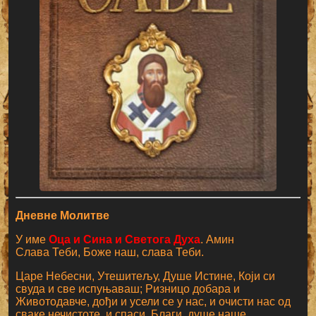
Дневне Молитве
У име
Оца и Сина и Светога Духа
. Амин
Слава Теби, Боже наш, слава Теби.
Царе Небесни, Утешитељу, Душе Истине, Који си
свуда и све испуњаваш; Ризницо добара и
Животодавче, дођи и усели се у нас, и очисти нас од
сваке нечистоте, и спаси, Благи, душе наше.