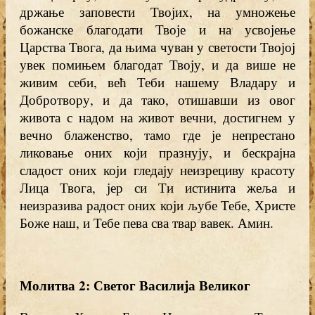
држање заповести Твојих, на умножење
божанске благодати Твоје и на усвојење
Царства Твога, да њима чуван у светости Твојој
увек помињем благодат Твоју, и да више не
живим себи, већ Теби нашему Владару и
Добротвору, и да тако, отишавши из овог
живота с надом на живот вечни, достигнем у
вечно блаженство, тамо где је непрестано
ликовање оних који празнују, и бескрајна
сладост оних који гледају неизрециву красоту
Лица Твога, јер си Ти истинита жеља и
неизразива радост оних који љубе Тебе, Христе
Боже наш, и Тебе пева сва твар вавек. Амин.
Молитва 2: Светог Василија Великог