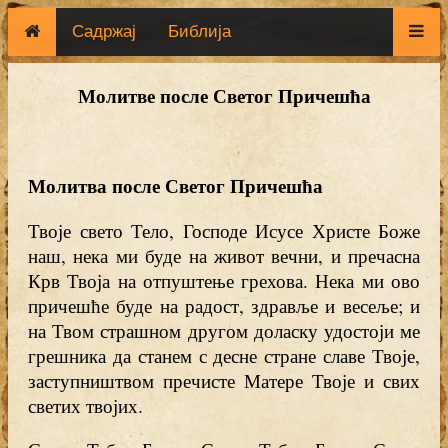
Садржај
Библија
Молитве после Светог Причешћа
Молитва после Светог Причешћа
Твоје свето Тело, Господе Исусе Христе Боже
наш, нека ми буде на живот вечни, и пречасна
Крв Твоја на отпуштење грехова. Нека ми ово
причешће буде на радост, здравље и весеље; и
на Твом страшном другом доласку удостоји ме
грешника да станем с десне стране славе Твоје,
заступништвом пречисте Матере Твоје и свих
светих твојих.