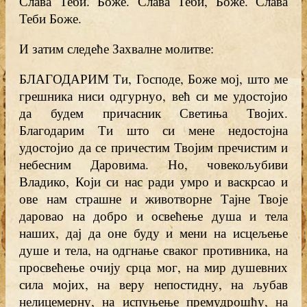
Слава Теби. Боже. Слава Теби, Боже. Слава
Теби Боже.
И затим следеће Захвалне молитве:
БЛАГОДАРИМ Ти, Господе, Боже мој, што ме
грешника ниси одгурнуо, већ си ме удостојио
да будем причасник Светиња Твојих.
Благодарим Ти што си мене недостојна
удостојио да се причестим Твојим пречистим и
небесним Даровима. Но, човекољубиви
Владико, Који си нас ради умро и васкрсао и
ове нам страшне и животворне Тајне Твоје
даровао на добро и освећење душа и тела
наших, дај да оне буду и мени на исцељење
душе и тела, на одгнање сваког противника, на
просвећење очију срца мог, на мир душевних
сила мојих, на веру непостидну, на љубав
нелицемерну, на испуњење премудрошћу, на