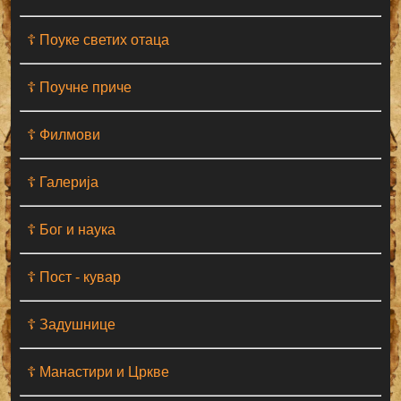
☦ Поуке светих отаца
☦ Поучне приче
☦ Филмови
☦ Галерија
☦ Бог и наука
☦ Пост - кувар
☦ Задушнице
☦ Манастири и Цркве