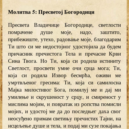
Молитва 5: Пресветој Богородици
Пресвета Владичице Богородице, светлости
помрачене душе моје, надо, заштито,
прибежиште, утехо, радовање моје, благодарим
Ти што си ме недостојног удостојила да будем
причасник пречистога Тела и пречасне Крви
Сина Твога. Но Ти, која си родила истиниту
Светлост, просвети умне очи срца мога; Ти,
која си родила Извор бесмрћа, оживи ме
умртвљеног гресима: Ти, која си самилосна
Мајка милостивог Бога, помилуј ме и дај ми
умилење и скрушеност у срцу, и смиреност у
мислима мојим, и повратак из ропства помисли
мојих, и удостој ме да до последњег даха свог
неосуђено примам светињу пречистих Тајни, на
исцељење душе и тела, и подај ми сузе покајања