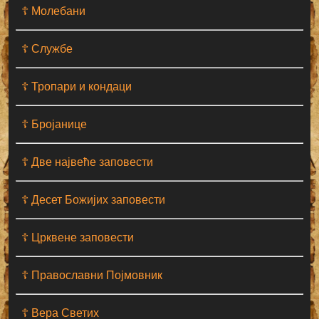
☦ Молебани
☦ Службе
☦ Тропари и кондаци
☦ Бројанице
☦ Две највеће заповести
☦ Десет Божијих заповести
☦ Црквене заповести
☦ Православни Појмовник
☦ Вера Светих