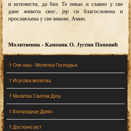
и исповести, да бих Те певао и славио у све
дане живота свог, јер си благословена и
прослављена у све векове. Амин.
Молитвеник - Каноник О. Јустин Поповић
☦ Оче наш - Moлитва Господња
☦ Исусова молитва
☦ Молитва Светом Духу
☦ Богородице Дјево
☦ Достојно јест