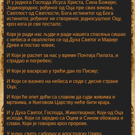
И у једнога Господа Исуса Христа, Сина Божијег,
Јединородног, рођеног од Оца пре свих векова,
Светлост од Светлости, Бога истинитог од Бога
истинитог, рођеног не створеног, једносуштног Оцу,
кроз кога је све постало;
Који је ради нас људи и ради нашега спасења сишао
с небеса и оваплотио се од Духа Светог и Марије
Дјеве и постао човек;
И Који је распет за нас у време Понтија Пилата, и
страдао и погребен;
И Који је васкрсао у трећи дан по Писму;
И Који се вазнео на небеса и седи с десне стране
Оца;
И Који ће опет доћи са славом да суди живима и
мртвима, и Његовом Царству неће бити краја.
И у Духа Светог, Господа, Животворног, Који од Оца
исходи, Који се заједно са Оцем и Сином обожава и
слави, Који је говорио кроз пророке.
У једну, свету, саборну и апостолску Цркву.