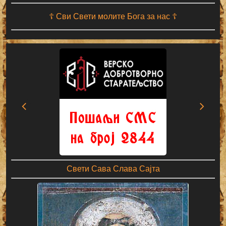
☦ Сви Свети молите Бога за нас ☦
Свети Сава Слава Сајта