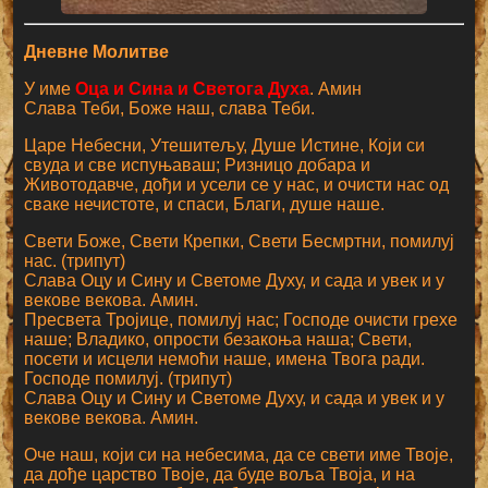
Дневне Молитве
У име
Оца и Сина и Светога Духа
. Амин
Слава Теби, Боже наш, слава Теби.
Царе Небесни, Утешитељу, Душе Истине, Који си
свуда и све испуњаваш; Ризницо добара и
Животодавче, дођи и усели се у нас, и очисти нас од
сваке нечистоте, и спаси, Благи, душе наше.
Свети Боже, Свети Крепки, Свети Бесмртни, помилуј
нас. (трипут)
Слава Оцу и Сину и Светоме Духу, и сада и увек и у
векове векова. Амин.
Пресвета Тројице, помилуј нас; Господе очисти грехе
наше; Владико, опрости безакоња наша; Свети,
посети и исцели немоћи наше, имена Твога ради.
Господе помилуј. (трипут)
Слава Оцу и Сину и Светоме Духу, и сада и увек и у
векове векова. Амин.
Оче наш, који си на небесима, да се свети име Твоје,
да дође царство Твоје, да буде воља Твоја, и на