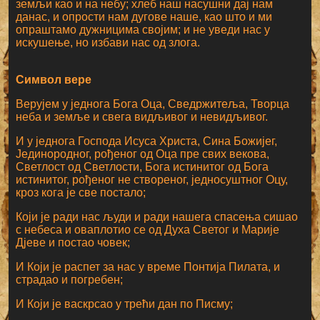
земљи као и на небу; хлеб наш насушни дај нам
данас, и опрости нам дугове наше, као што и ми
опраштамо дужницима својим; и не уведи нас у
искушење, но избави нас од злога.
Символ вере
Верујем у једнога Бога Оца, Сведржитеља, Творца
неба и земље и свега видљивог и невидљивог.
И у једнога Господа Исуса Христа, Сина Божијег,
Јединородног, рођеног од Оца пре свих векова,
Светлост од Светлости, Бога истинитог од Бога
истинитог, рођеног не створеног, једносуштног Оцу,
кроз кога је све постало;
Који је ради нас људи и ради нашега спасења сишао
с небеса и оваплотио се од Духа Светог и Марије
Дјеве и постао човек;
И Који је распет за нас у време Понтија Пилата, и
страдао и погребен;
И Који је васкрсао у трећи дан по Писму;