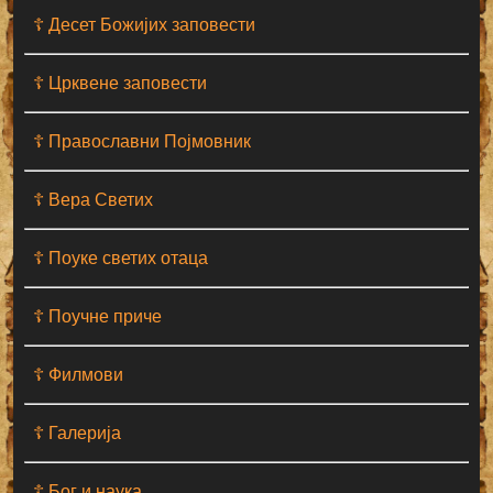
☦ Десет Божијих заповести
☦ Црквене заповести
☦ Православни Појмовник
☦ Вера Светих
☦ Поуке светих отаца
☦ Поучне приче
☦ Филмови
☦ Галерија
☦ Бог и наука