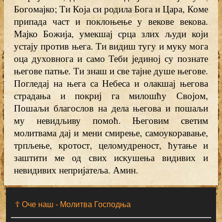
Богомајко; Ти Која си родила Бога и Цара, Коме
припада част и поклоњење у векове векова.
Мајко Божија, умекшај срца злих људи који
устају против њега. Ти видиш тугу и муку мога
оца духовнога и само Теби јединој су познате
његове патње. Ти знаш и све тајне душе његове.
Погледај на њега са Небеса и олакшај његова
страдања и покриј га милошћу Својом,
Пошаљи благослов на дела његова и пошаљи
му невидљиву помоћ. Његовим светим
молитвама дај и мени смирење, самоукоравање,
трпљење, кротост, целомудреност, ћутање и
заштити ме од свих искушења видивих и
невидивих непријатеља. Амин.
☦ Оче наш - Moлитва Господња