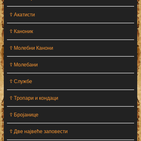
☦ Акатисти
☦ Каноник
☦ Молебни Канони
☦ Молебани
☦ Службе
☦ Тропари и кондаци
☦ Бројанице
☦ Две највеће заповести