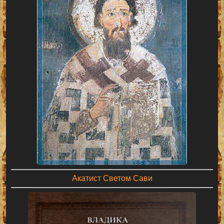
Акатист Светом Сави