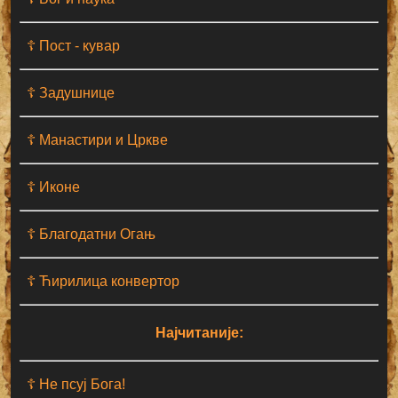
☦ Пост - кувар
☦ Задушнице
☦ Манастири и Цркве
☦ Иконе
☦ Благодатни Огањ
☦ Ћирилица конвертор
Најчитаније:
☦ Не псуј Бога!