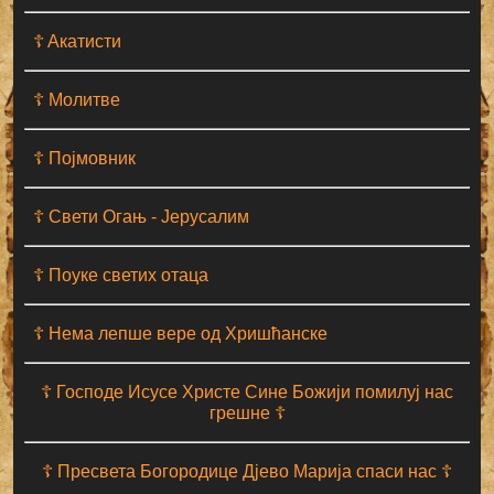
☦ Aкатисти
☦ Молитве
☦ Појмовник
☦ Свети Огањ - Јерусалим
☦ Поуке светих отаца
☦ Нема лепше вере од Хришћанске
☦ Господе Исусе Христе Сине Божији помилуј нас
грешне ☦
☦ Пресвета Богородице Дјево Марија спаси нас ☦