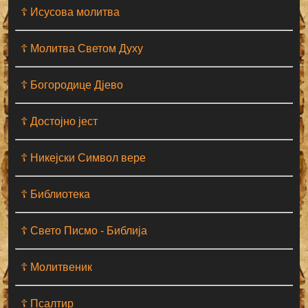
☦ Исусова молитва
☦ Молитва Светом Духу
☦ Богородице Дјево
☦ Достојно јест
☦ Никејски Символ вере
☦ Библиотека
☦ Свето Писмо - Библија
☦ Молитвеник
☦ Псалтир