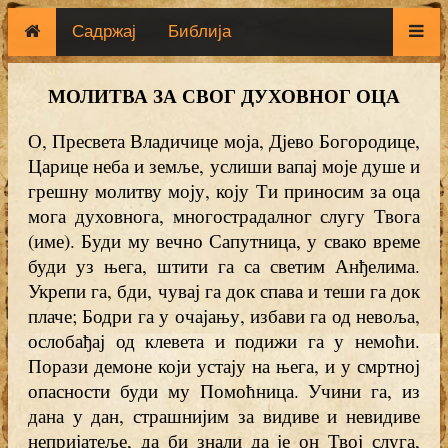
Садржај
Библија
МОЛИТВА ЗА СВОГ ДУХОВНОГ ОЦА
О, Пресвета Владичице моја, Дјево Богородице,
Царице неба и земље, услиши вапај моје душе и
грешну молитву моју, коју Ти приносим за оца
мога духовнога, многострадалног слугу Твога
(име). Буди му вечно Сапутница, у свако време
буди уз њега, штити га са светим Анђелима.
Укрепи га, бди, чувај га док спава и теши га док
плаче; Бодри га у очајању, избави га од невоља,
ослобађај од клевета и подижи га у немоћи.
Порази демоне који устају на њега, и у смртној
опасности буди му Помоћница. Учини га, из
дана у дан, страшнијим за видиве и невидиве
непријатеље, да би знали да је он Твој слуга,