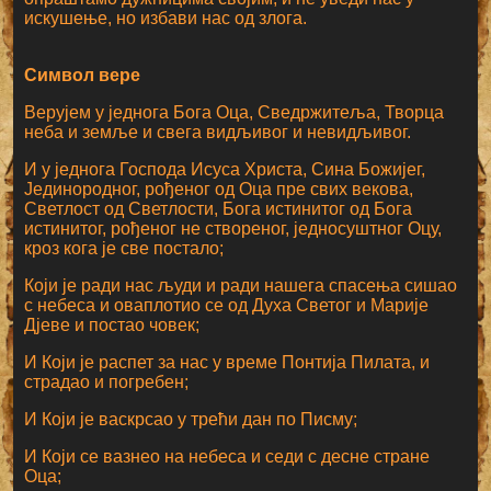
искушење, но избави нас од злога.
Символ вере
Верујем у једнога Бога Оца, Сведржитеља, Творца
неба и земље и свега видљивог и невидљивог.
И у једнога Господа Исуса Христа, Сина Божијег,
Јединородног, рођеног од Оца пре свих векова,
Светлост од Светлости, Бога истинитог од Бога
истинитог, рођеног не створеног, једносуштног Оцу,
кроз кога је све постало;
Који је ради нас људи и ради нашега спасења сишао
с небеса и оваплотио се од Духа Светог и Марије
Дјеве и постао човек;
И Који је распет за нас у време Понтија Пилата, и
страдао и погребен;
И Који је васкрсао у трећи дан по Писму;
И Који се вазнео на небеса и седи с десне стране
Оца;