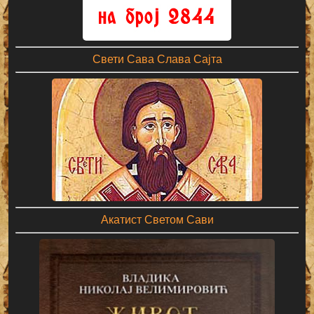
Свети Сава Слава Сајта
Акатист Светом Сави