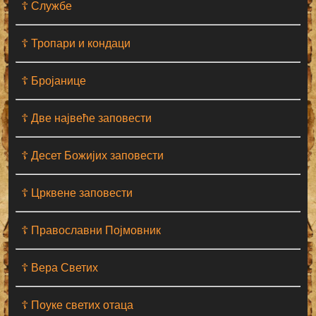
☦ Службе
☦ Тропари и кондаци
☦ Бројанице
☦ Две највеће заповести
☦ Десет Божијих заповести
☦ Црквене заповести
☦ Православни Појмовник
☦ Вера Светих
☦ Поуке светих отаца