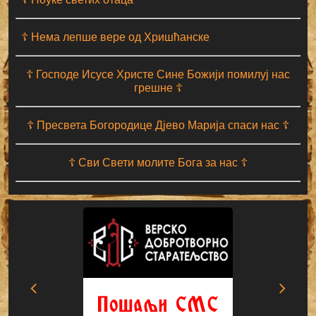
☦ Нема лепше вере од Хришћанске
☦ Господе Исусе Христе Сине Божији помилуј нас
грешне ☦
☦ Пресвета Богородице Дјево Марија спаси нас ☦
☦ Сви Свети молите Бога за нас ☦