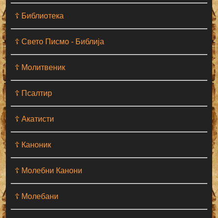
☦ Библиотека
☦ Свето Писмо - Библија
☦ Молитвеник
☦ Псалтир
☦ Акатисти
☦ Каноник
☦ Молебни Канони
☦ Молебани