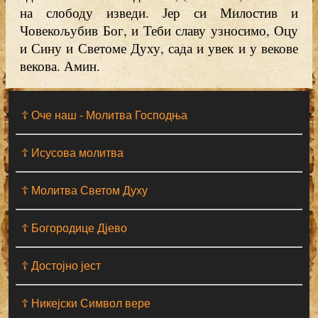
на слободу изведи. Јер си Милостив и
Човекољубив Бог, и Теби славу узносимо, Оцу
и Сину и Светоме Духу, сада и увек и у векове
векова. Амин.
☦ Оче наш - Moлитва Господња
☦ Исусова молитва
☦ Молитва Светом Духу
☦ Богородице Дјево
☦ Достојно јест
☦ Никејски Символ вере