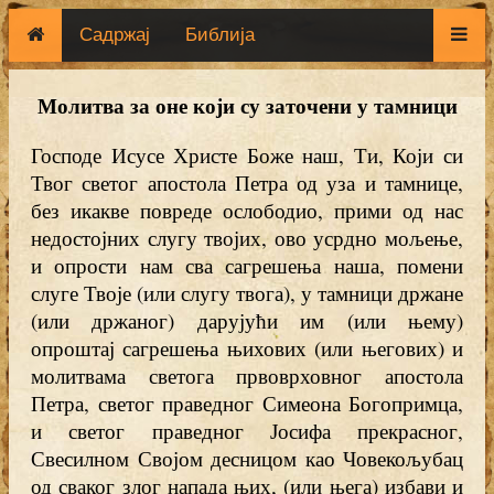
Садржај
Библија
Молитва за оне који су заточени у тамници
Господе Исусе Христе Боже наш, Ти, Који си
Твог светог апостола Петра од уза и тамнице,
без икакве повреде ослободио, прими од нас
недостојних слугу твојих, ово усрдно мољење,
и опрости нам сва сагрешења наша, помени
слуге Твоје (или слугу твога), у тамници држане
(или држаног) дарујући им (или њему)
опроштај сагрешења њихових (или његових) и
молитвама светога првоврховног апостола
Петра, светог праведног Симеона Богопримца,
и светог праведног Јосифа прекрасног,
Свесилном Својом десницом као Човекољубац
од сваког злог напада њих, (или њега) избави и