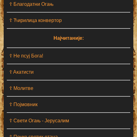
☦ Благодатни Огањ
☦ Ћирилица конвертор
Најчитаније:
☦ Не псуј Бога!
☦ Aкатисти
☦ Молитве
☦ Појмовник
☦ Свети Огањ - Јерусалим
☦ Поуке светих отаца