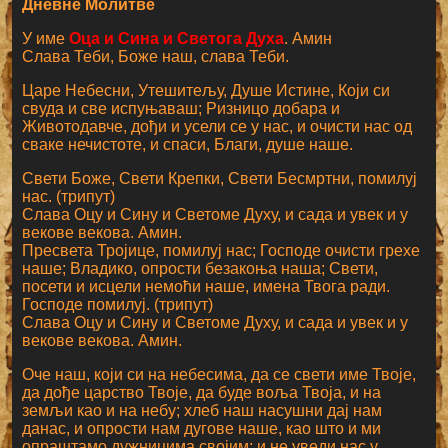
Дневне Молитве
У име
Оца и Сина и Светога Духа
. Амин
Слава Теби, Боже наш, слава Теби.
Царе Небесни, Утешитељу, Душе Истине, Који си
свуда и све испуњаваш; Ризницо добара и
Животодавче, дођи и усели се у нас, и очисти нас од
сваке нечистоте, и спаси, Благи, душе наше.
Свети Боже, Свети Крепки, Свети Бесмртни, помилуј
нас. (трипут)
Слава Оцу и Сину и Светоме Духу, и сада и увек и у
векове векова. Амин.
Пресвета Тројице, помилуј нас; Господе очисти грехе
наше; Владико, опрости безакоња наша; Свети,
посети и исцели немоћи наше, имена Твога ради.
Господе помилуј. (трипут)
Слава Оцу и Сину и Светоме Духу, и сада и увек и у
векове векова. Амин.
Оче наш, који си на небесима, да се свети име Твоје,
да дође царство Твоје, да буде воља Твоја, и на
земљи као и на небу; хлеб наш насушни дај нам
данас, и опрости нам дугове наше, као што и ми
опраштамо дужницима својим; и не уведи нас у