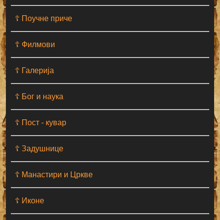
☦ Поучне приче
☦ Филмови
☦ Галерија
☦ Бог и наука
☦ Пост - кувар
☦ Задушнице
☦ Манастири и Цркве
☦ Иконе