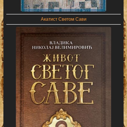
Акатист Светом Сави