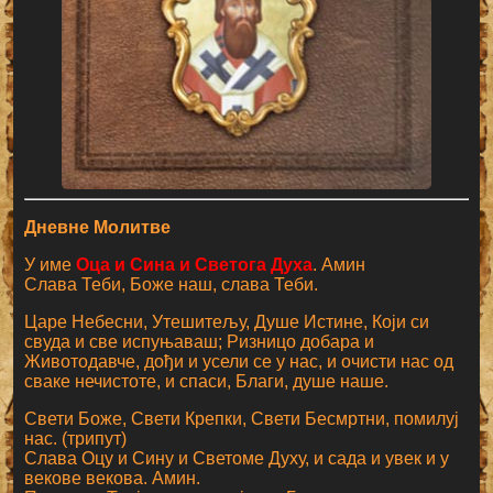
Дневне Молитве
У име
Оца и Сина и Светога Духа
. Амин
Слава Теби, Боже наш, слава Теби.
Царе Небесни, Утешитељу, Душе Истине, Који си
свуда и све испуњаваш; Ризницо добара и
Животодавче, дођи и усели се у нас, и очисти нас од
сваке нечистоте, и спаси, Благи, душе наше.
Свети Боже, Свети Крепки, Свети Бесмртни, помилуј
нас. (трипут)
Слава Оцу и Сину и Светоме Духу, и сада и увек и у
векове векова. Амин.