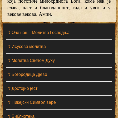
која потстиче милосрднога Бога, коме нек је
слава, част и благодарност, сада и увек и у
векове векова. Амин.
☦ Оче наш - Moлитва Господња
☦ Исусова молитва
☦ Молитва Светом Духу
☦ Богородице Дјево
☦ Достојно јест
☦ Никејски Символ вере
☦ Библиотека