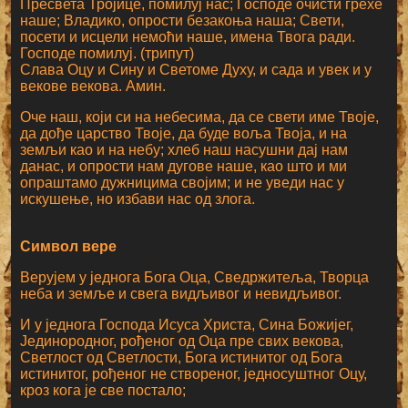
Пресвета Тројице, помилуј нас; Господе очисти грехе
наше; Владико, опрости безакоња наша; Свети,
посети и исцели немоћи наше, имена Твога ради.
Господе помилуј. (трипут)
Слава Оцу и Сину и Светоме Духу, и сада и увек и у
векове векова. Амин.
Оче наш, који си на небесима, да се свети име Твоје,
да дође царство Твоје, да буде воља Твоја, и на
земљи као и на небу; хлеб наш насушни дај нам
данас, и опрости нам дугове наше, као што и ми
опраштамо дужницима својим; и не уведи нас у
искушење, но избави нас од злога.
Символ вере
Верујем у једнога Бога Оца, Сведржитеља, Творца
неба и земље и свега видљивог и невидљивог.
И у једнога Господа Исуса Христа, Сина Божијег,
Јединородног, рођеног од Оца пре свих векова,
Светлост од Светлости, Бога истинитог од Бога
истинитог, рођеног не створеног, једносуштног Оцу,
кроз кога је све постало;