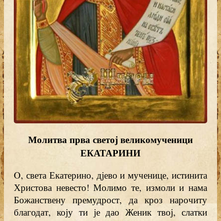
Молитва
прва
светој великомученици
ЕКАТАРИНИ
O, света Екатерино, дјево и мученице, истинита
Христова невесто! Молимо те, измоли и нама
Божанствену премудрост, да кроз нарочиту
благодат, коју ти је дао Женик твој, слатки