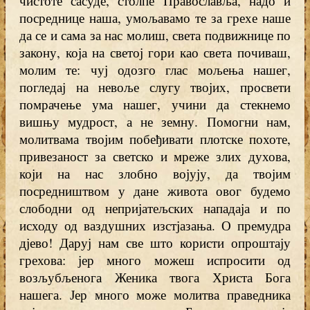
чистоте сасуде, столпе Православља, надо и
посреднице наша, умољавамо те за грехе наше
да се и сама за нас молиш, света подвижнице по
закону, која на светој гори као света почиваш,
молим те: чуј одозго глас мољења нашег,
погледај на невоље слугу твојих, просвети
помрачење ума нашег, учини да стекнемо
вишњу мудрост, а не земну. Помогни нам,
молитвама твојим побеђивати плотске похоте,
привезаност за светско и мреже злих духова,
који на нас злобно војују, да твојим
посредништвом у дане живота овог будемо
слободни од непријатељских нападаја и по
исходу од ваздушних изстјазања. О премудра
дјево! Даруј нам све што користи опроштају
грехова: јер много можеш испросити од
возљубљенога Женика твога Христа Бога
нашега. Јер много може молитва праведника