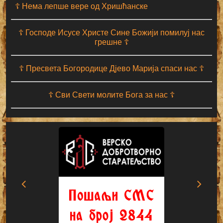
☦ Нема лепше вере од Хришћанске
☦ Господе Исусе Христе Сине Божији помилуј нас
грешне ☦
☦ Пресвета Богородице Дјево Марија спаси нас ☦
☦ Сви Свети молите Бога за нас ☦