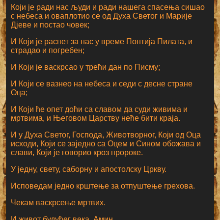
Који је ради нас људи и ради нашега спасења сишао
с небеса и оваплотио се од Духа Светог и Марије
Дјеве и постао човек;
И Који је распет за нас у време Понтија Пилата, и
страдао и погребен;
И Који је васкрсао у трећи дан по Писму;
И Који се вазнео на небеса и седи с десне стране
Оца;
И Који ће опет доћи са славом да суди живима и
мртвима, и Његовом Царству неће бити краја.
И у Духа Светог, Господа, Животворног, Који од Оца
исходи, Који се заједно са Оцем и Сином обожава и
слави, Који је говорио кроз пророке.
У једну, свету, саборну и апостолску Цркву.
Исповедам једно крштење за отпуштење грехова.
Чекам васкрсење мртвих.
И живот будућег века. Амин.