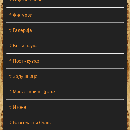
☦ Филмови
☦ Галерија
☦ Бог и наука
☦ Пост - кувар
☦ Задушнице
☦ Манастири и Цркве
☦ Иконе
☦ Благодатни Огањ