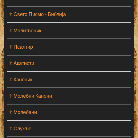
☦ Свето Писмо - Библија
☦ Молитвеник
☦ Псалтир
☦ Акатисти
☦ Каноник
☦ Молебни Канони
☦ Молебани
☦ Службе