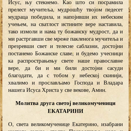
Исус, њу стекнемо. Као што си посрамила
прелест мучитеља, мудрошћу твојом педесет
мудраца победила, и напојивши их небеским
учењем, на сватлост истините вере наставила,
тако измоли и нама ту божанску мудрост, да и
ми растргавши све мреже пакленога мучитеља и
презревши свет и телесне саблазни, достојни
постанемо Божанске славе, и будемо учесници
ка распрострањењу свете наше православне
вере, да би и ми били достојни сасуди
благодати, да с тобом у небеској скинији,
хвалимо и прослављамо Господа и Владара
нашега Исуса Христа у све векове, Амин.
Молитва друга светој великомученици
ЕКАТАРИНИ
О, света великомученице Екатерино, изабрани