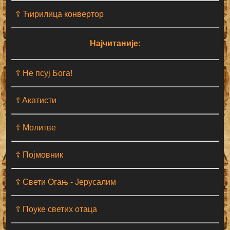
☦ Ћирилица конвертор
Најчитаније:
☦ Не псуј Бога!
☦ Aкатисти
☦ Молитве
☦ Појмовник
☦ Свети Огањ - Јерусалим
☦ Поуке светих отаца