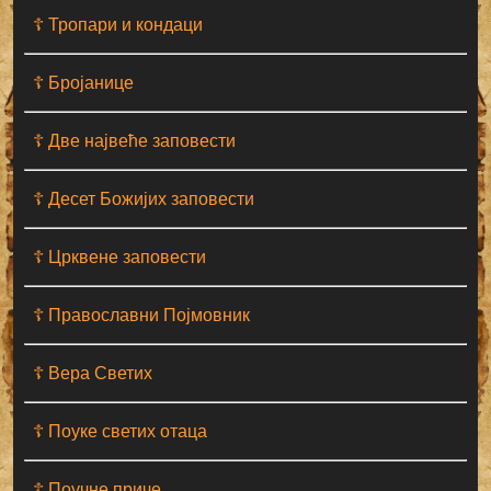
☦ Тропари и кондаци
☦ Бројанице
☦ Две највеће заповести
☦ Десет Божијих заповести
☦ Црквене заповести
☦ Православни Појмовник
☦ Вера Светих
☦ Поуке светих отаца
☦ Поучне приче