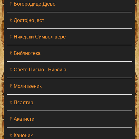
☦ Богородице Дјево
☦ Достојно јест
☦ Никејски Символ вере
☦ Библиотека
☦ Свето Писмо - Библија
☦ Молитвеник
☦ Псалтир
☦ Акатисти
☦ Каноник