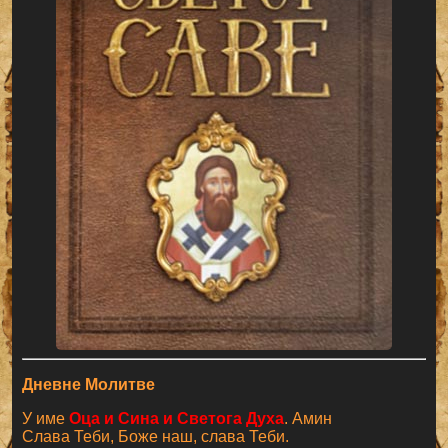
Дневне Молитве
У име
Оца и Сина и Светога Духа
. Амин
Слава Теби, Боже наш, слава Теби.