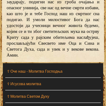
заударају, подигни нас из гроба очајања и
опасног унинија, све нас од вечне смрти избави,
као што је и тебе Господ наш из смртног сна
подигао. И умоли милостивог Бога да нас
удостоји да учесници вечног живота будемо,
којим се и ти због светитељских мука на острву
Криту сада у рајским обитељима наслађујеш,
прослављајући Свесвето име Оца и Сина и
Светога Духа, сада и увек и у векове векова.
Амин.
☦ Оче наш - Moлитва Господња
☦ Исусова молитва
☦ Молитва Светом Духу