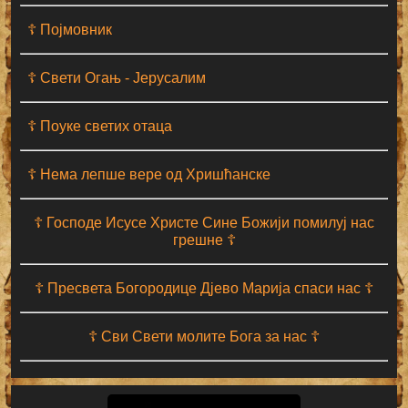
☦ Појмовник
☦ Свети Огањ - Јерусалим
☦ Поуке светих отаца
☦ Нема лепше вере од Хришћанске
☦ Господе Исусе Христе Сине Божији помилуј нас
грешне ☦
☦ Пресвета Богородице Дјево Марија спаси нас ☦
☦ Сви Свети молите Бога за нас ☦