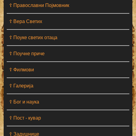
☦ Православни Појмовник
☦ Вера Светих
☦ Поуке светих отаца
☦ Поучне приче
☦ Филмови
☦ Галерија
☦ Бог и наука
☦ Пост - кувар
☦ Задушнице