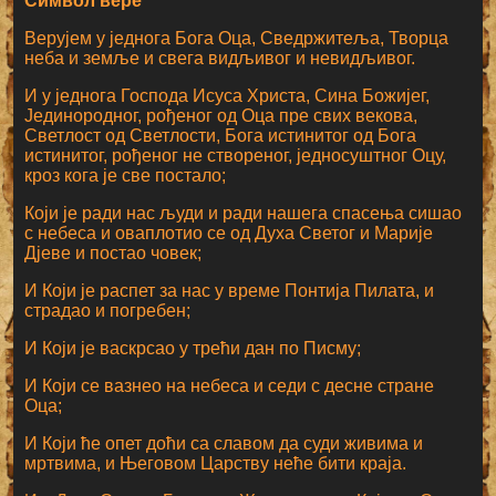
Символ вере
Верујем у једнога Бога Оца, Сведржитеља, Творца
неба и земље и свега видљивог и невидљивог.
И у једнога Господа Исуса Христа, Сина Божијег,
Јединородног, рођеног од Оца пре свих векова,
Светлост од Светлости, Бога истинитог од Бога
истинитог, рођеног не створеног, једносуштног Оцу,
кроз кога је све постало;
Који је ради нас људи и ради нашега спасења сишао
с небеса и оваплотио се од Духа Светог и Марије
Дјеве и постао човек;
И Који је распет за нас у време Понтија Пилата, и
страдао и погребен;
И Који је васкрсао у трећи дан по Писму;
И Који се вазнео на небеса и седи с десне стране
Оца;
И Који ће опет доћи са славом да суди живима и
мртвима, и Његовом Царству неће бити краја.