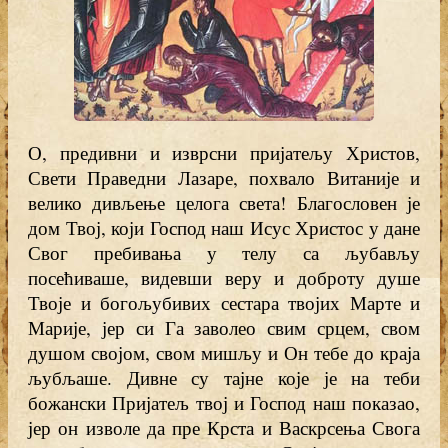
О, предивни и изврсни пријатељу Христов,
Свети Праведни Лазаре, похвало Витаније и
велико дивљење целога света! Благословен је
дом Твој, који Господ наш Исус Христос у дане
Свог пребивања у телу са љубављу
посећиваше, видевши веру и доброту душе
Твоје и богољубивих сестара твојих Марте и
Марије, јер си Га заволео свим срцем, свом
душом својом, свом мишљу и Он тебе до краја
љубљаше. Дивне су тајне које је на теби
божански Пријатељ твој и Господ наш показао,
јер он изволе да пре Крста и Васкрсења Свога