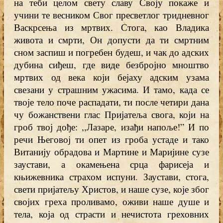
на теби целом свету славу Своју покаже и
учини те весником Свог пресветлог тридневног
Васкрсења из мртвих. Стога, као Владика
живота и смрти, Он допусти да ти смртним
сном заспиш и погребен будеш, и чак до адских
дубина сиђеш, где виде безбројно мноштво
мртвих од века који бејаху адским узама
свезани у страшним ужасима. И тамо, када се
твоје тело поче распадати, ти после четири дана
чу божанствени глас Пријатеља свога, који на
гроб твој дође: ,,Лазаре, изађи напоље!” И по
речи Његовој ти опет из гроба устаде и тако
Витанију обрадова и Мартине и Маријине сузе
заустави, а окамењена срца фарисеја и
књижевника страхом испуни. Заустави, стога,
свети пријатељу Христов, и наше сузе, које због
својих греха проливамо, оживи наше душе и
тела, која од страсти и нечистота греховних