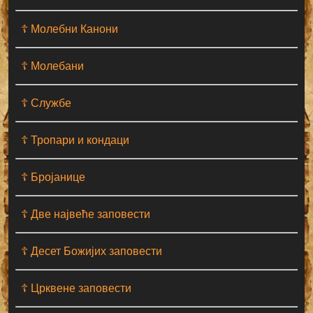
☦ Молебни Канони
☦ Молебани
☦ Службе
☦ Тропари и кондаци
☦ Бројанице
☦ Две највеће заповести
☦ Десет Божијих заповести
☦ Црквене заповести