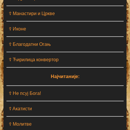
☦ Манастири и Цркве
☦ Иконе
☦ Благодатни Огањ
☦ Ћирилица конвертор
Најчитаније:
☦ Не псуј Бога!
☦ Aкатисти
☦ Молитве