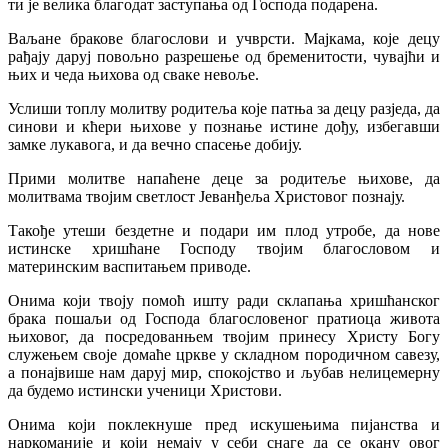
ти је велика благодат заступања од Господа подарена.
Ваљане бракове благослови и учврсти. Мајкама, које децу
рађају даруј повољно разрешење од бременитости, чувајћи и
њих и чеда њихова од сваке невоље.
Услиши топлу молитву родитеља које патња за децу разједа, да
синови и кћери њихове у познање истине дођу, избегавши
замке лукавога, и да вечно спасење добију.
Прими молитве напаћене деце за родитеље њихове, да
молитвама твојим светлост Јеванђеља Христовог познају.
Такође утеши бездетне и подари им плод утробе, да нове
истинске хришћане Господу твојим благословом и
материнским васпитањем приводе.
Онима који твоју помоћ ишту ради склапања хришћанског
брака пошаљи од Господа благословеног пратиоца живота
њиховог, да посредованњем твојим принесу Христу Богу
служењем своје домаће цркве у складном породичном савезу,
а понајвише нам даруј мир, спокојство и љубав нелицемерну
да будемо истински ученици Христови.
Онима који поклекнуше пред искушењима пијанства и
наркоманије и који немају у себи снаге да се окану овог