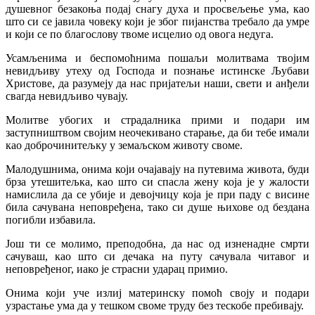
душевног безакоња подај снагу духа и просвељење ума, као
што си се јавила човеку који је због пијанства требало да умре
и који се по благослову твоме исцелио од овога недуга.
Усамљенима и беспомоћнима пошаљи молитвама твојим
невидљиву утеху од Господа и познање истинске Љубави
Христове, да разумеју да нас пријатељи наши, свети и анђели
свагда невидљиво чувају.
Молитве убогих и страдалника прими и подари им
заступништвом својим неочекивано старање, да би тебе имали
као доброчинитељку у земаљском животу своме.
Малодушнима, онима који очајавају на путевима живота, буди
брза утешитељка, као што си спасла жену која је у жалости
намислила да се убије и девојчицу која је при паду с висине
била сачувана неповређена, тако си душе њихове од бездана
погибли избавила.
Још ти се молимо, преподобна, да нас од изненадне смрти
сачуваш, као што си дечака на путу сачувала читавог и
неповређеног, иако је страсни ударац примио.
Онима који уче излиј материнску помоћ своју и подари
узрастање ума да у тешком своме труду без тескобе пребивају.