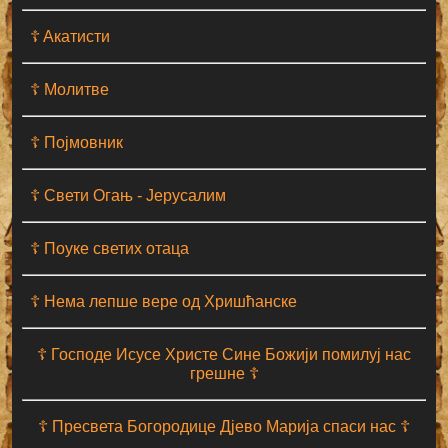
☦ Aкатисти
☦ Молитве
☦ Појмовник
☦ Свети Огањ - Јерусалим
☦ Поуке светих отаца
☦ Нема лепше вере од Хришћанске
☦ Господе Исусе Христе Сине Божији помилуј нас
грешне ☦
☦ Пресвета Богородице Дјево Марија спаси нас ☦