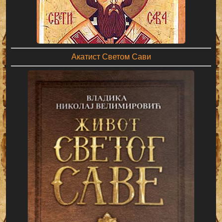
Акатист Светом Сави