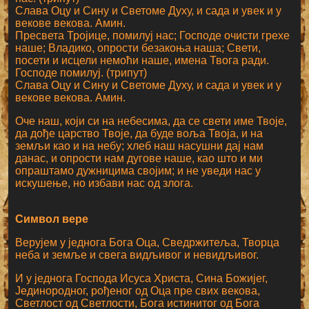
Слава Оцу и Сину и Светоме Духу, и сада и увек и у
векове векова. Амин.
Пресвета Тројице, помилуј нас; Господе очисти грехе
наше; Владико, опрости безакоња наша; Свети,
посети и исцели немоћи наше, имена Твога ради.
Господе помилуј. (трипут)
Слава Оцу и Сину и Светоме Духу, и сада и увек и у
векове векова. Амин.
Оче наш, који си на небесима, да се свети име Твоје,
да дође царство Твоје, да буде воља Твоја, и на
земљи као и на небу; хлеб наш насушни дај нам
данас, и опрости нам дугове наше, као што и ми
опраштамо дужницима својим; и не уведи нас у
искушење, но избави нас од злога.
Символ вере
Верујем у једнога Бога Оца, Сведржитеља, Творца
неба и земље и свега видљивог и невидљивог.
И у једнога Господа Исуса Христа, Сина Божијег,
Јединородног, рођеног од Оца пре свих векова,
Светлост од Светлости, Бога истинитог од Бога