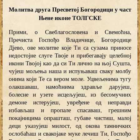
Молитва
друга Пресветој Богородици у част
Њене иконе ТОЛГСКЕ
Прими, о Свеблагословена и Свемоћна,
Пречиста Госпођо Владичице, Богородице
Дјево, ове молитве које Ти са сузама приносе
недостојне слуге Твоје и прибегавају целебној
икони Твојој као да си Ти лично на њој Сушта,
чујеш мољења наша и испуњаваш сваку молбу
онима који Те са вером моле. Уцвељенима тугу
олакшаваш, намоћнима здравље дарујеш,
болесне и узете исцељујеш, из бесомучних
демоне истерујеш, увређене од неправди
избављаш и пропале спасаваш, грешним
покајницима опрашташ, губаве чистиш, малој
деци указујеш милост, од окова тамничких
ослобаћаш и свакојаке муке лечиш Ти, Госпођо