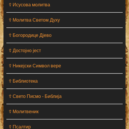
☦ Исусова молитва
☦ Молитва Светом Духу
☦ Богородице Дјево
☦ Достојно јест
☦ Никејски Символ вере
☦ Библиотека
☦ Свето Писмо - Библија
☦ Молитвеник
☦ Псалтир