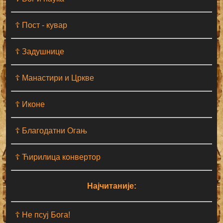
☦ Пост - кувар
☦ Задушнице
☦ Манастири и Цркве
☦ Иконе
☦ Благодатни Огањ
☦ Ћирилица конвертор
Најчитаније:
☦ Не псуј Бога!