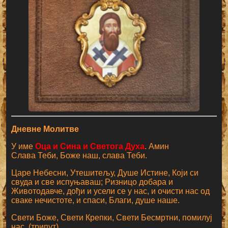
Дневне Молитве
У име
Оца и Сина и Светога Духа
. Амин
Слава Теби, Боже наш, слава Теби.
Царе Небесни, Утешитељу, Душе Истине, Који си
свуда и све испуњаваш; Ризницо добара и
Животодавче, дођи и усели се у нас, и очисти нас од
сваке нечистоте, и спаси, Благи, душе наше.
Свети Боже, Свети Крепки, Свети Бесмртни, помилуј
нас. (трипут)