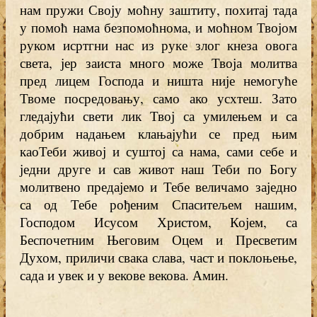
нам пружи Своју моћну заштиту, похитај тада
у помоћ нама безпомоћнома, и моћном Твојом
руком исртгни нас из руке злог кнеза овога
света, јер заиста много може Твоја молитва
пред лицем Господа и ништа није немогуће
Твоме посредовању, само ако усхтеш. Зато
гледајући свети лик Твој са умилењем и са
добрим надањем клањајући се пред њим
каоТеби живој и суштој са нама, сами себе и
једни друге и сав живот наш Теби по Богу
молитвено предајемо и Тебе величамо заједно
са од Тебе рођеним Спаситељем нашим,
Господом Исусом Христом, Којем, са
Беспочетним Његовим Оцем и Пресветим
Духом, приличи свака слава, част и поклоњење,
сада и увек и у векове векова. Амин.