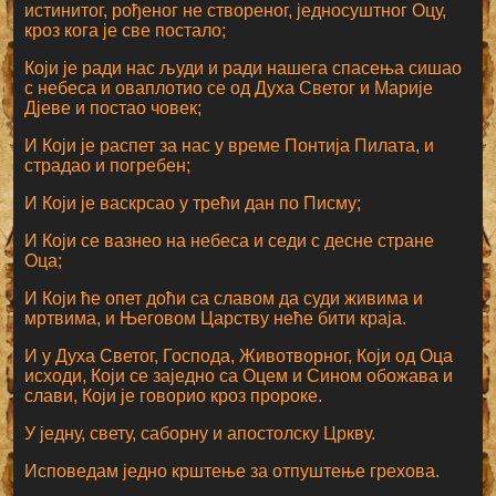
истинитог, рођеног не створеног, једносуштног Оцу,
кроз кога је све постало;
Који је ради нас људи и ради нашега спасења сишао
с небеса и оваплотио се од Духа Светог и Марије
Дјеве и постао човек;
И Који је распет за нас у време Понтија Пилата, и
страдао и погребен;
И Који је васкрсао у трећи дан по Писму;
И Који се вазнео на небеса и седи с десне стране
Оца;
И Који ће опет доћи са славом да суди живима и
мртвима, и Његовом Царству неће бити краја.
И у Духа Светог, Господа, Животворног, Који од Оца
исходи, Који се заједно са Оцем и Сином обожава и
слави, Који је говорио кроз пророке.
У једну, свету, саборну и апостолску Цркву.
Исповедам једно крштење за отпуштење грехова.