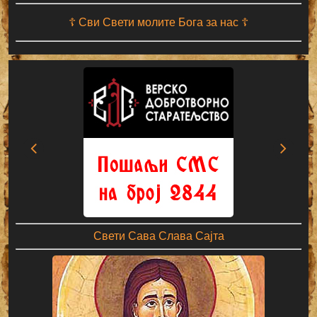
☦ Сви Свети молите Бога за нас ☦
Свети Сава Слава Сајта