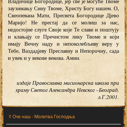
Владичице Богородице, јер све је могуће Твоме
заузимању Сину Твоме, Христу Богу нашем. О,
Свеопевана Мати, Пресвета Богородице Дјево
Маријо! Не престај да се молиш за нас,
недостојне слуге Своје које Те славе и поштују
и клањају се Пречистом лику Твоме и који
имају Вечну наду и непоколебљиву веру у
Тебе, Ваздадјеву Преславну и Непорочну, сада
и увек и у векове векова. Амин.
издаје Православна мисионарска школа при
храму Светог Александра Невског –Београд,
л.Г.2001.
☦ Оче наш - Moлитва Господња