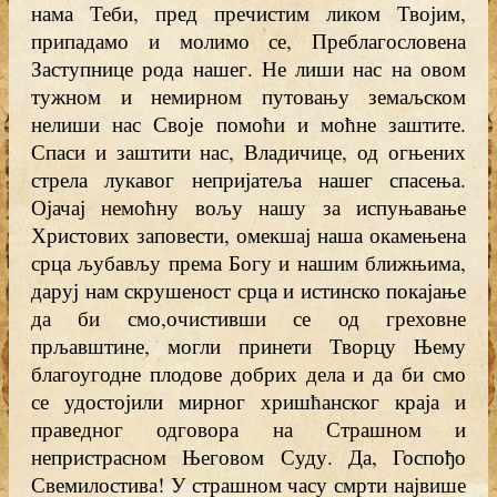
нама Теби, пред пречистим ликом Твојим,
припадамо и молимо се, Преблагословена
Заступнице рода нашег. Не лиши нас на овом
тужном и немирном путовању земаљском
нелиши нас Своје помоћи и моћне заштите.
Спаси и заштити нас, Владичице, од огњених
стрела лукавог непријатеља нашег спасења.
Ојачај немоћну вољу нашу за испуњавање
Христових заповести, омекшај наша окамењена
срца љубављу према Богу и нашим ближњима,
даруј нам скрушеност срца и истинско покајање
да би смо,очистивши се од греховне
прљавштине, могли принети Творцу Њему
благоугодне плодове добрих дела и да би смо
се удостојили мирног хришћанског краја и
праведног одговора на Страшном и
непристрасном Његовом Суду. Да, Госпођо
Свемилостива! У страшном часу смрти највише