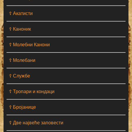
☦ Акатисти
☦ Каноник
☦ Молебни Канони
☦ Молебани
☦ Службе
☦ Тропари и кондаци
☦ Бројанице
☦ Две највеће заповести