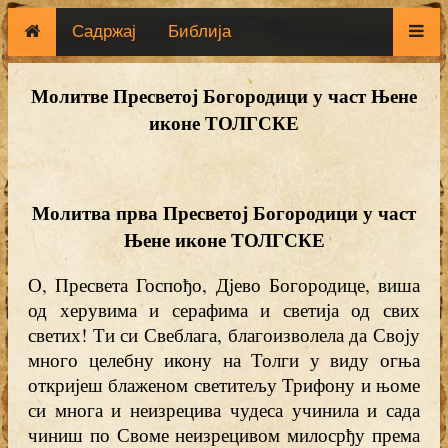
Садржај
Библија
Молитве Пресветој Богородици у част Њене
иконе ТОЛГСКЕ
Молитва
прва Пресветој Богородици у част
Њене иконе ТОЛГСКЕ
О, Пресвета Госпођо, Дјево Богородице, виша
од херувима и серафима и светија од свих
светих! Ти си Свеблага, благоизволела да Своју
много целебну икону на Толги у виду огња
откријеш блаженом светитељу Трифону и њоме
си многа и неизрецива чудеса учинила и сада
чиниш по Своме неизрецивом милосрђу према