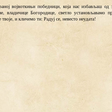
раној војвоткињи победници, која нас избављаш од з
не, владичице Богородице, светло установљавамо п
 твоје, и кличемо ти: Радуј се, невесто неудата!