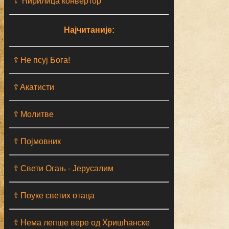
☦ Ћирилица конвертор
Најчитаније:
☦ Не псуј Бога!
☦ Aкатисти
☦ Молитве
☦ Појмовник
☦ Свети Огањ - Јерусалим
☦ Поуке светих отаца
☦ Нема лепше вере од Хришћанске