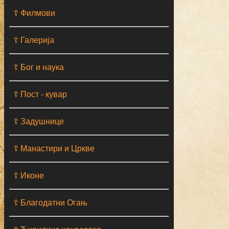
☦ Филмови
☦ Галерија
☦ Бог и наука
☦ Пост - кувар
☦ Задушнице
☦ Манастири и Цркве
☦ Иконе
☦ Благодатни Огањ