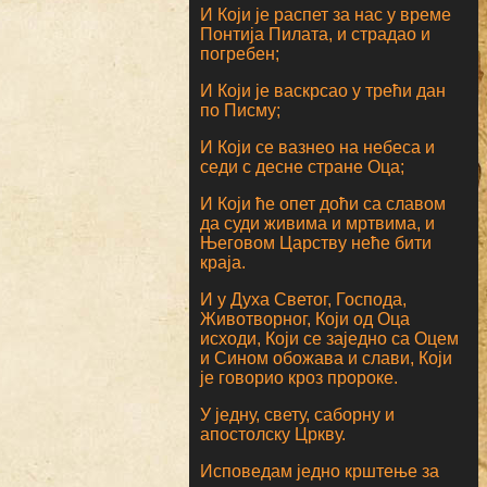
И Који је распет за нас у време
Понтија Пилата, и страдао и
погребен;
И Који је васкрсао у трећи дан
по Писму;
И Који се вазнео на небеса и
седи с десне стране Оца;
И Који ће опет доћи са славом
да суди живима и мртвима, и
Његовом Царству неће бити
краја.
И у Духа Светог, Господа,
Животворног, Који од Оца
исходи, Који се заједно са Оцем
и Сином обожава и слави, Који
је говорио кроз пророке.
У једну, свету, саборну и
апостолску Цркву.
Исповедам једно крштење за