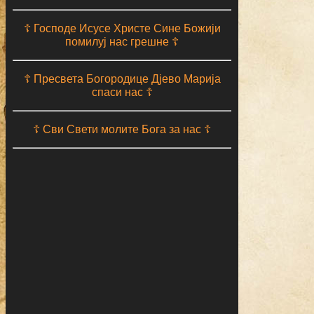
☦ Господе Исусе Христе Сине Божији
помилуј нас грешне ☦
☦ Пресвета Богородице Дјево Марија
спаси нас ☦
☦ Сви Свети молите Бога за нас ☦