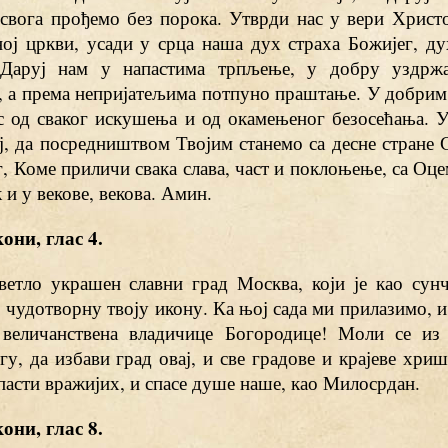
свога прођемо без порока. Утврди нас у вери Христо
ној цркви, усади у срца наша дух страха Божијег, д
 Даруј нам у напастима трпљење, у добру уздрж
 а према непријатељима потпуно праштање. У добрим 
с од сваког искушења и од окамењеног безосећања. У
ј, да посредништвом Твојим станемо са десне стране 
, Коме приличи свака слава, част и поклоњење, са Оц
к и у векове, векова. Амин.
они, глас 4.
светло украшен славни град Москва, који је као сун
 чудотворну твоју икону. Ка њој сада ми прилазимо, и
 величанствена владичице Богородице! Моли се из
у, да избави град овај, и све градове и крајеве хри
пасти вражијих, и спасе душе наше, као Милосрдан.
они, глас 8.