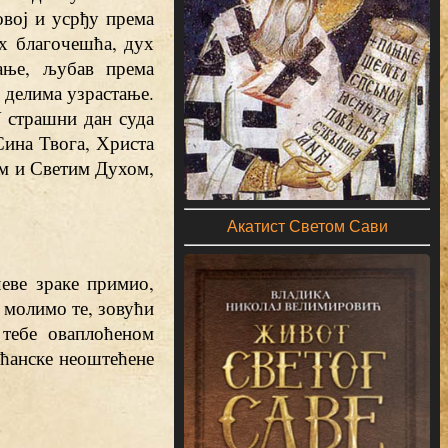
вој и усрђу према
ух благочешћа, дух
ање, љубав према
делима узрастање.
 страшни дан суда
Сина Твога, Христа
ем и Светим Духом,
Акатист Светом Сави
чеве зраке примио,
 молимо те, зовући
 тебе оваплоћеном
шћанске неоштећене