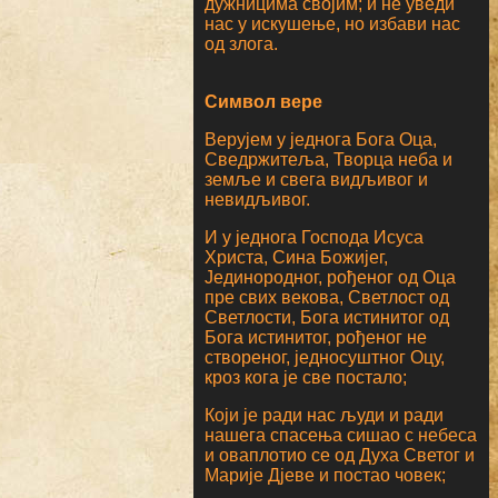
дужницима својим; и не уведи
нас у искушење, но избави нас
од злога.
Символ вере
Верујем у једнога Бога Оца,
Сведржитеља, Творца неба и
земље и свега видљивог и
невидљивог.
И у једнога Господа Исуса
Христа, Сина Божијег,
Јединородног, рођеног од Оца
пре свих векова, Светлост од
Светлости, Бога истинитог од
Бога истинитог, рођеног не
створеног, једносуштног Оцу,
кроз кога је све постало;
Који је ради нас људи и ради
нашега спасења сишао с небеса
и оваплотио се од Духа Светог и
Марије Дјеве и постао човек;