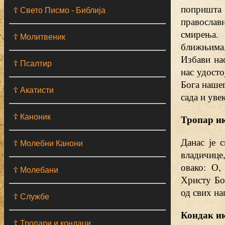
попришта 
☦ Свето Писмо - Библија
православ
смирења.
☦ Молитвеник
ближњима,
Избави на
☦ Псалтир
нас удосто
Бога нашег
☦ Акатисти
сада и уве
☦ Каноник
Тропар ик
Данас је 
☦ Молебни Канони
владичице,
овако: О,
☦ Молебани
Христу Бог
од свих на
☦ Службе
Кондак ик
☦ Тропари и кондаци