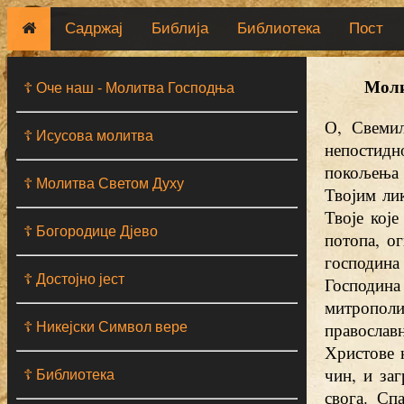
Садржај
Библија
Библиотека
Пост
Моли
☦ Оче наш - Moлитва Господња
О, Свемил
☦ Исусова молитва
непостидно
покољења 
☦ Молитва Светом Духу
Твојим лик
Твоје кој
☦ Богородице Дјево
потопа, ог
господина
☦ Достојно јест
Господина
митрополи
православ
☦ Никејски Символ вере
Христове 
чин, и за
☦ Библиотека
свога. Сп