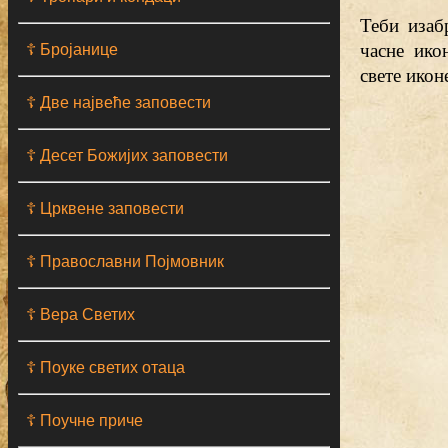
Теби изаб
часне ико
☦ Бројанице
свете иконе
☦ Две највеће заповести
☦ Десет Божијих заповести
☦ Црквене заповести
☦ Православни Појмовник
☦ Вера Светих
☦ Поуке светих отаца
☦ Поучне приче