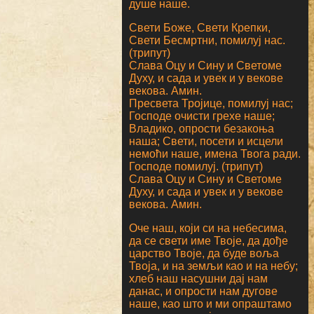
душе наше.
Свети Боже, Свети Крепки,
Свети Бесмртни, помилуј нас.
(трипут)
Слава Оцу и Сину и Светоме
Духу, и сада и увек и у векове
векова. Амин.
Пресвета Тројице, помилуј нас;
Господе очисти грехе наше;
Владико, опрости безакоња
наша; Свети, посети и исцели
немоћи наше, имена Твога ради.
Господе помилуј. (трипут)
Слава Оцу и Сину и Светоме
Духу, и сада и увек и у векове
векова. Амин.
Оче наш, који си на небесима,
да се свети име Твоје, да дође
царство Твоје, да буде воља
Твоја, и на земљи као и на небу;
хлеб наш насушни дај нам
данас, и опрости нам дугове
наше, као што и ми опраштамо