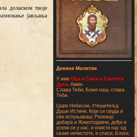
ла доласком твоје
разновање јављања
Дневне Молитве
У име
Оца и Сина и Светога
Духа
. Амин
Слава Теби, Боже наш, слава
Теби.
Царе Небесни, Утешитељу,
Душе Истине, Који си свуда и
све испуњаваш; Ризницо
добара и Животодавче, дођи и
усели се у нас, и очисти нас од
сваке нечистоте, и спаси, Благи,