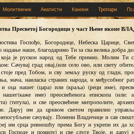
Молитвеник
Акатисти
Канони
Тропари
Пс
тва Пресветој Богородици у част Њене иконе 
остива Госпођо, Богородице, Небеска Царице, Све
 надање наше, благодаримо Ти за сва велика добра де
која је рускои народ од Тебе примио. Молим Ти 
ом: Сачувај град овај,(или село ово, или свету обите
е стоје пред Тобом, и сву земљу руску од глади, про
ња, мача, наиласка страних народа, и међусобног рат
 и оца нашег (цара) или (краља) (реци име), пресве
 нашег(каже име) преосвећенога епископа (или: а
та) (титула), и све преосвећене митрополите, архие
не. Даруј им да црквом светом правилно управља
непогубљене сачувају. Помени Владичице и сав свеш
греј им срца ревношћу према Богу и укрепи их да хо
аси Господе и помилуј и све слуге Твоје, и даруј 