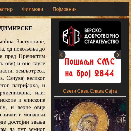
алтир
Филмови
Појмовник
ВЛАДИМИРСКЕ
моћна Заступнице,
ла, од покољења до
се пред Пречистим
љ ову) и оне слуге
пасти, земљотреса,
а. Сачувај великог
тог патријарха, и
рхиепископа, или:
Свети Сава Слава Сајта
пископе и епископе
ју, и верне овце
тенички и монашки
де достојни звања
нам да пут земног