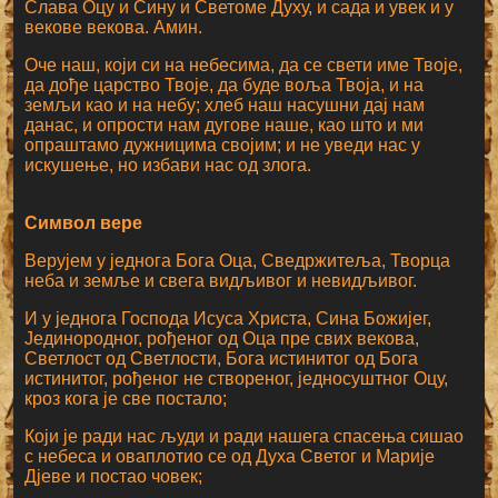
Слава Оцу и Сину и Светоме Духу, и сада и увек и у
векове векова. Амин.
Оче наш, који си на небесима, да се свети име Твоје,
да дође царство Твоје, да буде воља Твоја, и на
земљи као и на небу; хлеб наш насушни дај нам
данас, и опрости нам дугове наше, као што и ми
опраштамо дужницима својим; и не уведи нас у
искушење, но избави нас од злога.
Символ вере
Верујем у једнога Бога Оца, Сведржитеља, Творца
неба и земље и свега видљивог и невидљивог.
И у једнога Господа Исуса Христа, Сина Божијег,
Јединородног, рођеног од Оца пре свих векова,
Светлост од Светлости, Бога истинитог од Бога
истинитог, рођеног не створеног, једносуштног Оцу,
кроз кога је све постало;
Који је ради нас људи и ради нашега спасења сишао
с небеса и оваплотио се од Духа Светог и Марије
Дјеве и постао човек;