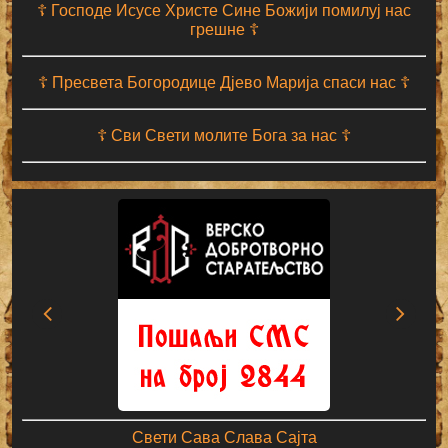
☦ Господе Исусе Христе Сине Божији помилуј нас
грешне ☦
☦ Пресвета Богородице Дјево Марија спаси нас ☦
☦ Сви Свети молите Бога за нас ☦
Свети Сава Слава Сајта