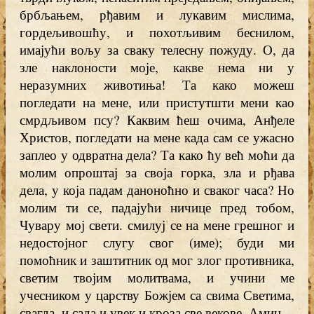
брбљањем, рђавим и лукавим мислима,
гордељивошћу, и похотљивим беснилом,
имајући вољу за сваку телесну пожуду. О, да
зле наклоности моје, какве нема ни у
неразумних животиња! Та како можеш
погледати на мене, или пристутшти мени као
смрдљивом псу? Каквим ћеш очима, Анђеле
Христов, погледати на мене када сам се ужасно
заплео у одвратна дела? Та како ћу већ моћи да
молим опроштај за своја горка, зла и рђава
дела, у која падам даноноћно и сваког часа? Но
молим ти се, падајући ничице пред тобом,
Чувару мој свети. смилуј се на мене грешног и
недостојног слугу свог (име); буди ми
помоћник и заштитник од мог злог противника,
светим твојим молитвама, и учини ме
учесником у царству Божјем са свима Светима,
свагда, и сада и увек и кроза све векове. Амин.