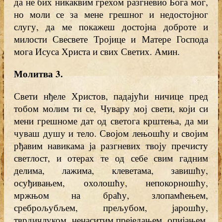
да не бих никаквим грехом разгневио Бога мог,
но моли се за мене грешног и недостојног
слугу, да ме покажеш достојна доброте и
милости Свесвете Тројице и Матере Господа
мога Исуса Христа и свих Светих. Амин.
Молитва 3.
Свети нђеле Христов, падајући ничице пред
тобом молим ти се, Чувару мој свети, који си
мени грешноме дат од светога крштења, да ми
чуваш душу и тело. Својом лењошћу и својим
рђавим навикама ја разгневих твоју пречисту
светлост, и отерах те од себе свим гадним
делима, лажима, клеветама, завишћу,
осуђивањем, охолошћу, непокорношћу,
мржњом на браћу, злопамћењем,
среброљубљем, прељубом, јарошћу,
тврдичлуком, ненаситим преједањем, опијањем,