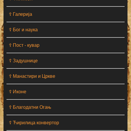
☦ Галерија
☦ Бог и наука
☦ Пост - кувар
☦ Задушнице
☦ Манастири и Цркве
☦ Иконе
☦ Благодатни Огањ
☦ Ћирилица конвертор