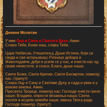
Дневне Молитве
У име
Оца и Сина и Светога Духа
. Амин
Слава Теби, Боже наш, слава Теби.
Царе Небесни, Утешитељу, Душе Истине, Који си
свуда и све испуњаваш; Ризницо добара и
Животодавче, дођи и усели се у нас, и очисти нас од
сваке нечистоте, и спаси, Благи, душе наше.
Свети Боже, Свети Крепки, Свети Бесмртни, помилуј
нас. (трипут)
Слава Оцу и Сину и Светоме Духу, и сада и увек и у
векове векова. Амин.
Пресвета Тројице, помилуј нас; Господе очисти грехе
наше; Владико, опрости безакоња наша; Свети,
посети и исцели немоћи наше, имена Твога ради.
Господе помилуј. (трипут)