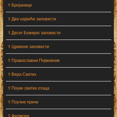
☦ Бројанице
☦ Две највеће заповести
☦ Десет Божијих заповести
☦ Црквене заповести
☦ Православни Појмовник
☦ Вера Светих
☦ Поуке светих отаца
☦ Поучне приче
☦ Филмови