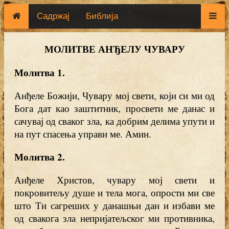
Садржај
Библија
МОЛИТВЕ АНЂЕЛУ ЧУВАРУ
Молитва 1.
Анђеле Божији, Чувару мој свети, који си ми од
Бога дат као заштитник, просвети ме данас и
сачувај од сваког зла, ка добрим делима упути и
на пут спасења управи ме. Амин.
Молитва 2.
Анђеле Христов, чувару мој свети и
покровитељу душе и тела мога, опрости ми све
што Ти сагреших у данашњи дан и избави ме
од свакога зла непријатељског ми противника,