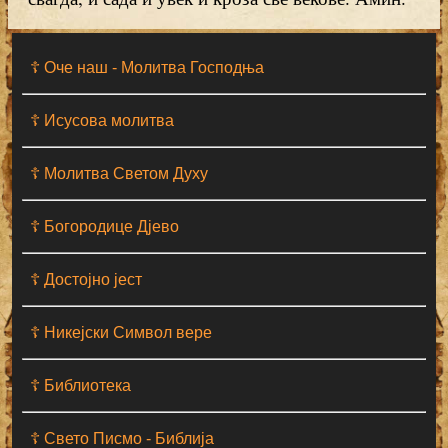
☦ Оче наш - Moлитва Господња
☦ Исусова молитва
☦ Молитва Светом Духу
☦ Богородице Дјево
☦ Достојно јест
☦ Никејски Символ вере
☦ Библиотека
☦ Свето Писмо - Библија