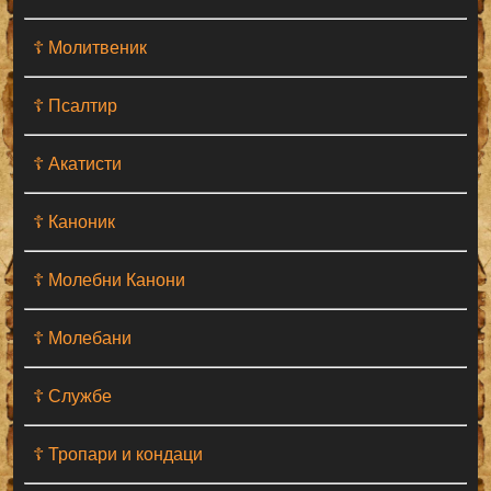
☦ Молитвеник
☦ Псалтир
☦ Акатисти
☦ Каноник
☦ Молебни Канони
☦ Молебани
☦ Службе
☦ Тропари и кондаци