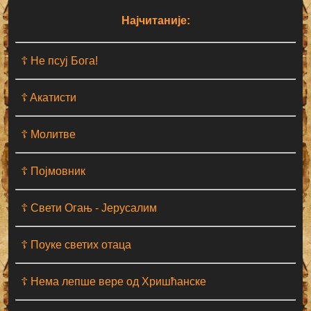
Најчитаније:
☦ Не псуј Бога!
☦ Aкатисти
☦ Молитве
☦ Појмовник
☦ Свети Огањ - Јерусалим
☦ Поуке светих отаца
☦ Нема лепше вере од Хришћанске