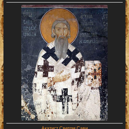
Акатист Светом Сави