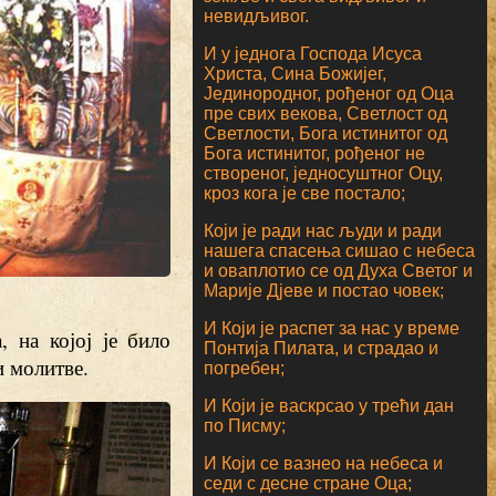
невидљивог.
И у једнога Господа Исуса
Христа, Сина Божијег,
Јединородног, рођеног од Оца
пре свих векова, Светлост од
Светлости, Бога истинитог од
Бога истинитог, рођеног не
створеног, једносуштног Оцу,
кроз кога је све постало;
Који је ради нас људи и ради
нашега спасења сишао с небеса
и оваплотио се од Духа Светог и
Марије Дјеве и постао човек;
И Који је распет за нас у време
 на којој је било
Понтија Пилата, и страдао и
и молитве.
погребен;
И Који је васкрсао у трећи дан
по Писму;
И Који се вазнео на небеса и
седи с десне стране Оца;