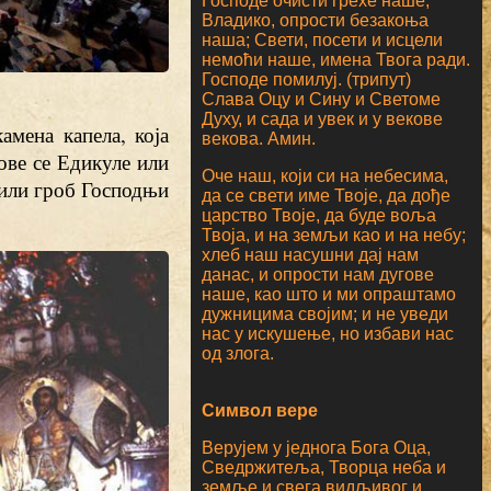
Господе очисти грехе наше;
Владико, опрости безакоња
наша; Свети, посети и исцели
немоћи наше, имена Твога ради.
Господе помилуј. (трипут)
Слава Оцу и Сину и Светоме
Духу, и сада и увек и у векове
амена капела, која
векова. Амин.
ове се Едикуле или
Оче наш, који си на небесима,
 или гроб Господњи
да се свети име Твоје, да дође
царство Твоје, да буде воља
Твоја, и на земљи као и на небу;
хлеб наш насушни дај нам
данас, и опрости нам дугове
наше, као што и ми опраштамо
дужницима својим; и не уведи
нас у искушење, но избави нас
од злога.
Символ вере
Верујем у једнога Бога Оца,
Сведржитеља, Творца неба и
земље и свега видљивог и