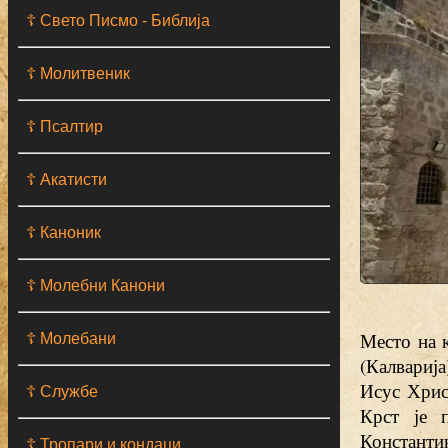
☦ Свето Писмо - Библија
☦ Молитвеник
☦ Псалтир
☦ Акатисти
☦ Каноник
☦ Молебни Канони
Место на 
☦ Молебани
(Калварија
Исус Хрис
☦ Службе
Крст је 
Константи
☦ Тропари и кондаци