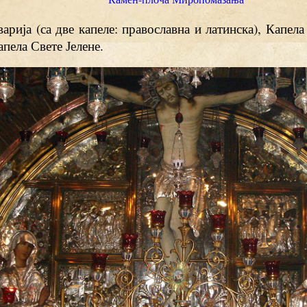
арија (са две капеле: православна и латинска), Капел
апела Свете Јелене.