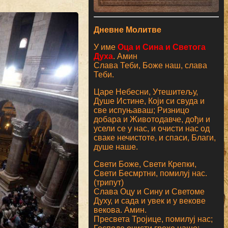
Дневне Молитве
У име
Оца и Сина и Светога
Духа
. Амин
Слава Теби, Боже наш, слава
Теби.
Царе Небесни, Утешитељу,
Душе Истине, Који си свуда и
све испуњаваш; Ризницо
добара и Животодавче, дођи и
усели се у нас, и очисти нас од
сваке нечистоте, и спаси, Благи,
душе наше.
Свети Боже, Свети Крепки,
Свети Бесмртни, помилуј нас.
(трипут)
Слава Оцу и Сину и Светоме
Духу, и сада и увек и у векове
векова. Амин.
Пресвета Тројице, помилуј нас;