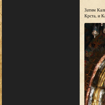
Затим Калв
Крста, и К