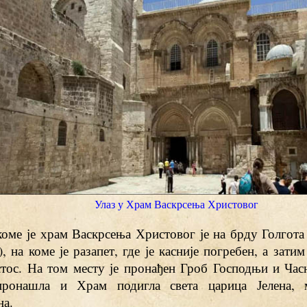
Улаз у Храм Васкрсења Христовог
коме је храм Васкрсења Христовог је на брду Голгот
), на коме је разапет, где је касније погребен, а зати
тос. На том месту је пронађен Гроб Господњи и Час
пронашла и Храм подигла света царица Јелена, м
на.