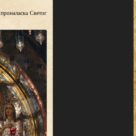
а проналаска Светог