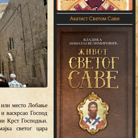
Акатист Светом Сави
а или место Лобање
м и васкрсао Господ
ни Крст Господњи.
ајка светог цара