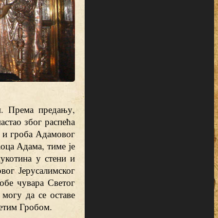
и. Према предању,
астао због распећа
а и гроба Адамовог
аоца Адама, тиме је
укотина у стени и
рвог Јерусалимског
обе чувара Светог
 могу да се оставе
ветим Гробом.