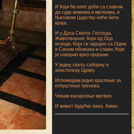
И Који ће опет доћи са славом
да суди живима и мртвима, и
Његовом Царству неће бити
краја.
И у Духа Светог, Господа,
Животворног, Који од Оца
исходи, Који се заједно са Оцем
и Сином обожава и слави, Који
је говорио кроз пророке.
У једну, свету, саборну и
апостолску Цркву.
Исповедам једно крштење за
отпуштење грехова.
Чекам васкрсење мртвих.
И живот будућег века. Амин.