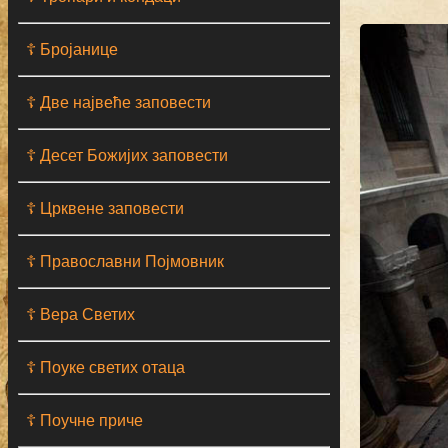
☦ Бројанице
☦ Две највеће заповести
☦ Десет Божијих заповести
☦ Црквене заповести
☦ Православни Појмовник
☦ Вера Светих
☦ Поуке светих отаца
☦ Поучне приче