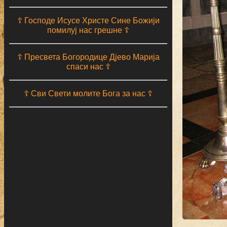
☦ Господе Исусе Христе Сине Божији
помилуј нас грешне ☦
☦ Пресвета Богородице Дјево Марија
спаси нас ☦
☦ Сви Свети молите Бога за нас ☦