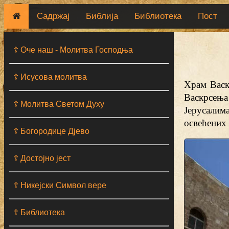
Садржај
Библија
Библиотека
Пост
☦ Оче наш - Moлитва Господња
☦ Исусова молитва
Храм Васк
Васкрсења 
☦ Молитва Светом Духу
Јерусалим
освећених 
☦ Богородице Дјево
☦ Достојно јест
☦ Никејски Символ вере
☦ Библиотека