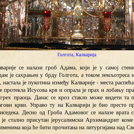
Голгота, Калварија
варије се налази гроб Адама, који је у самој стен
ам је сахрањен у брду Голгота, а током земљотреса н
 настала је пукотина између Калварије - места распећ
је протекла Исусова крв и опрала је прах и лобању пр
грех праоца. Данас се кроз стакло може видети та п
агови крви. Управо ту на Калварији је био престо п
иседека. Десно од Гроба Адамовог се налазе врата с
е је стално присутан јерусалимски Архимандрит коме
именима која ће бити прочитана на литургијама над С