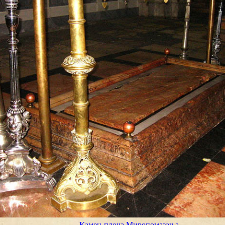
Камен-плоча Миропомазања