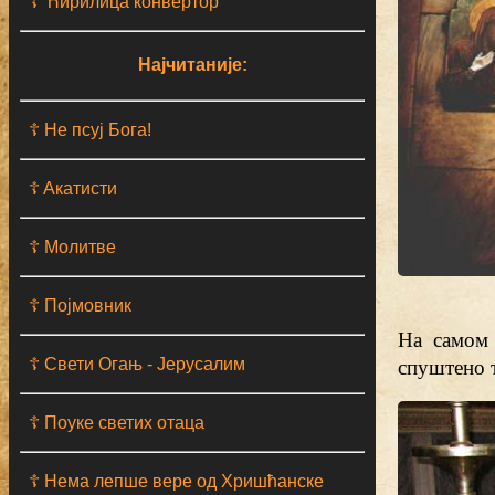
☦ Ћирилица конвертор
Најчитаније:
☦ Не псуј Бога!
☦ Aкатисти
☦ Молитве
☦ Појмовник
На самом 
спуштено т
☦ Свети Огањ - Јерусалим
☦ Поуке светих отаца
☦ Нема лепше вере од Хришћанске