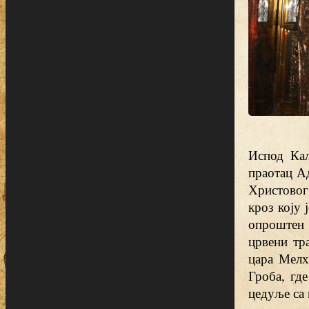
Испод Кал
праотац Ад
Христовог,
кроз коју 
опроштен 
црвени тр
цара Мелх
Гроба, гд
цедуље са 