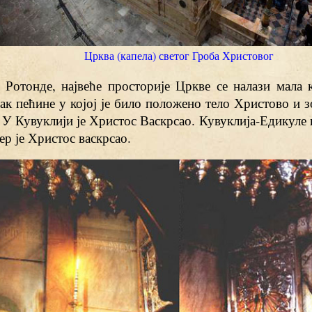
Црква (капела) светог Гроба Христовог
 Ротонде, највеће просторије Цркве се налази мала к
ак пећине у којој је било положено тело Христово и з
 У Кувуклији је Христос Васкрсао. Кувуклија-Едикуле
јер је Христос васкрсао.