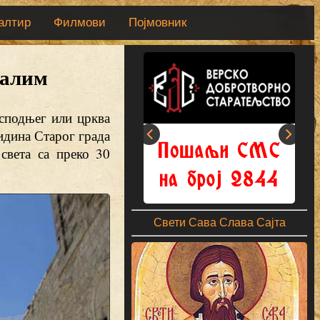
алтир
Филмови
Појмовник
салим
сподњег или црква
идина Старог града
света са преко 30
Свети Сава Слава Сајта