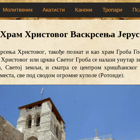
Молитвеник
Акатисти
Канони
Тропари
Пс
Храм Христовог Васкрсења Јеру
рсења Христовог, такође познат и као храм Гроба Го
Христовог или црква Светог Гроба се налази унутар з
а, Светој земљи, и сматра се центром хришћанског 
места, све под сводом огромне куполе (Ротонде).