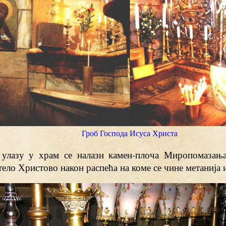
Гроб Господа Исуса Христа
улазу у храм се налази камен-плоча Миропомазања,
ело Христово након распећа на коме се чине метанија 