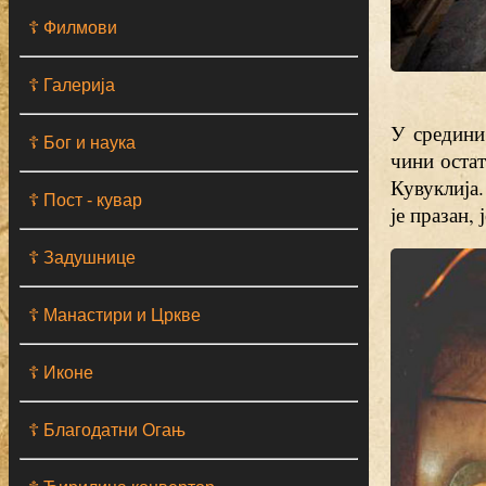
☦ Филмови
☦ Галерија
У средини
☦ Бог и наука
чини остат
Кувуклија.
☦ Пост - кувар
је празан, 
☦ Задушнице
☦ Манастири и Цркве
☦ Иконе
☦ Благодатни Огањ