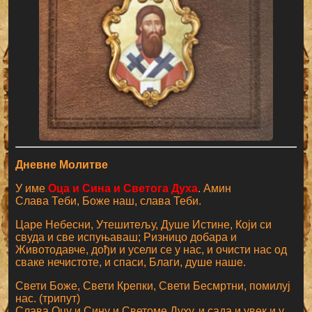
Дневне Молитве
У име
Оца и Сина и Светога Духа
. Амин
Слава Теби, Боже наш, слава Теби.
Царе Небесни, Утешитељу, Душе Истине, Који си
свуда и све испуњаваш; Ризницо добара и
Животодавче, дођи и усели се у нас, и очисти нас од
сваке нечистоте, и спаси, Благи, душе наше.
Свети Боже, Свети Крепки, Свети Бесмртни, помилуј
нас. (трипут)
Слава Оцу и Сину и Светоме Духу, и сада и увек и у