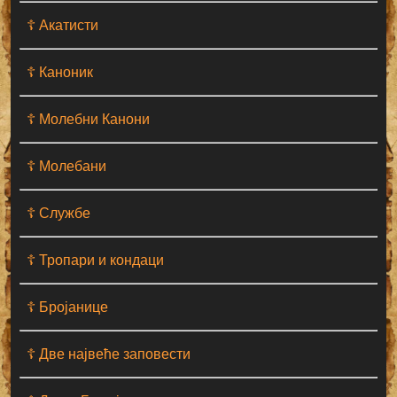
☦ Акатисти
☦ Каноник
☦ Молебни Канони
☦ Молебани
☦ Службе
☦ Тропари и кондаци
☦ Бројанице
☦ Две највеће заповести