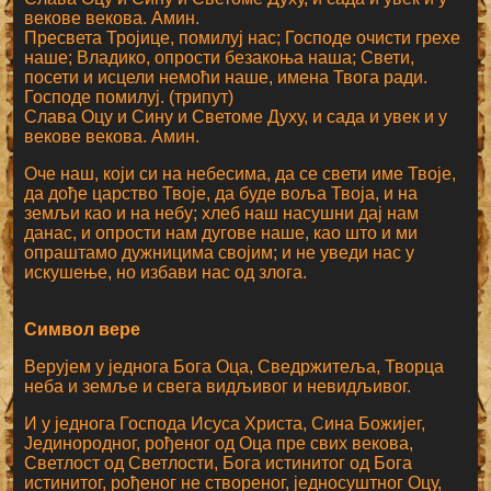
векове векова. Амин.
Пресвета Тројице, помилуј нас; Господе очисти грехе
наше; Владико, опрости безакоња наша; Свети,
посети и исцели немоћи наше, имена Твога ради.
Господе помилуј. (трипут)
Слава Оцу и Сину и Светоме Духу, и сада и увек и у
векове векова. Амин.
Оче наш, који си на небесима, да се свети име Твоје,
да дође царство Твоје, да буде воља Твоја, и на
земљи као и на небу; хлеб наш насушни дај нам
данас, и опрости нам дугове наше, као што и ми
опраштамо дужницима својим; и не уведи нас у
искушење, но избави нас од злога.
Символ вере
Верујем у једнога Бога Оца, Сведржитеља, Творца
неба и земље и свега видљивог и невидљивог.
И у једнога Господа Исуса Христа, Сина Божијег,
Јединородног, рођеног од Оца пре свих векова,
Светлост од Светлости, Бога истинитог од Бога
истинитог, рођеног не створеног, једносуштног Оцу,