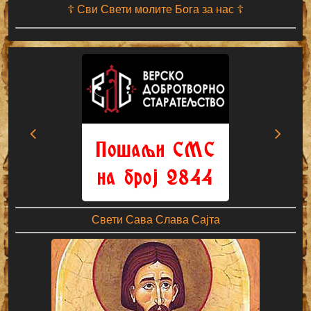
☦ Сви Свети молите Бога за нас ☦
Свети Сава Слава Сајта