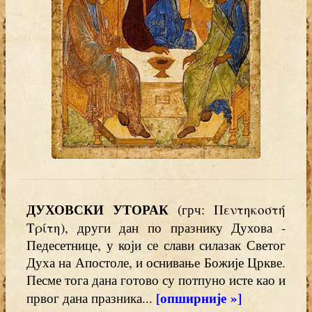
ДУХОВСКИ УТОРАК
(грч: Πεντηκοστή
Τρίτη), други дан по празнику Духова -
Педесетнице, у који се слави силазак Светог
Духа на Апостоле, и оснивање Божије Цркве.
Песме тога дана готово су потпуно исте као и
[опширније »]
првог дана празника...