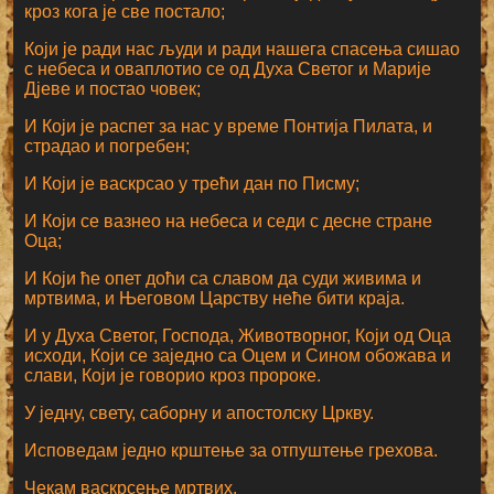
кроз кога је све постало;
Који је ради нас људи и ради нашега спасења сишао
с небеса и оваплотио се од Духа Светог и Марије
Дјеве и постао човек;
И Који је распет за нас у време Понтија Пилата, и
страдао и погребен;
И Који је васкрсао у трећи дан по Писму;
И Који се вазнео на небеса и седи с десне стране
Оца;
И Који ће опет доћи са славом да суди живима и
мртвима, и Његовом Царству неће бити краја.
И у Духа Светог, Господа, Животворног, Који од Оца
исходи, Који се заједно са Оцем и Сином обожава и
слави, Који је говорио кроз пророке.
У једну, свету, саборну и апостолску Цркву.
Исповедам једно крштење за отпуштење грехова.
Чекам васкрсење мртвих.