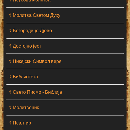
☦ Молитва Светом Духу
☦ Богородице Дјево
☦ Достојно јест
☦ Никејски Символ вере
☦ Библиотека
☦ Свето Писмо - Библија
☦ Молитвеник
☦ Псалтир