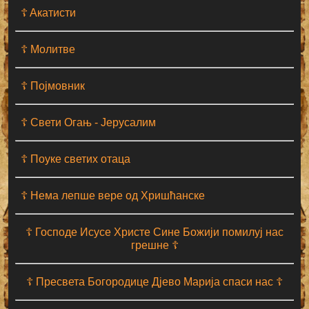
☦ Aкатисти
☦ Молитве
☦ Појмовник
☦ Свети Огањ - Јерусалим
☦ Поуке светих отаца
☦ Нема лепше вере од Хришћанске
☦ Господе Исусе Христе Сине Божији помилуј нас
грешне ☦
☦ Пресвета Богородице Дјево Марија спаси нас ☦