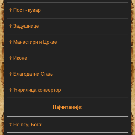
☦ Пост - кувар
☦ Задушнице
☦ Манастири и Цркве
☦ Иконе
☦ Благодатни Огањ
☦ Ћирилица конвертор
Најчитаније:
☦ Не псуј Бога!