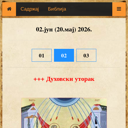
Садржај
Библија
02.јун (20.мај) 2026.
01
02
03
+++ Духовски уторак