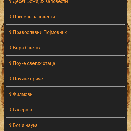
☦ Десет Божијих заповести
☦ Црквене заповести
☦ Православни Појмовник
☦ Вера Светих
☦ Поуке светих отаца
☦ Поучне приче
☦ Филмови
☦ Галерија
☦ Бог и наука