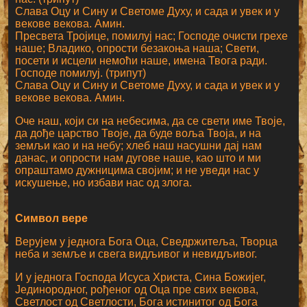
Слава Оцу и Сину и Светоме Духу, и сада и увек и у
векове векова. Амин.
Пресвета Тројице, помилуј нас; Господе очисти грехе
наше; Владико, опрости безакоња наша; Свети,
посети и исцели немоћи наше, имена Твога ради.
Господе помилуј. (трипут)
Слава Оцу и Сину и Светоме Духу, и сада и увек и у
векове векова. Амин.
Оче наш, који си на небесима, да се свети име Твоје,
да дође царство Твоје, да буде воља Твоја, и на
земљи као и на небу; хлеб наш насушни дај нам
данас, и опрости нам дугове наше, као што и ми
опраштамо дужницима својим; и не уведи нас у
искушење, но избави нас од злога.
Символ вере
Верујем у једнога Бога Оца, Сведржитеља, Творца
неба и земље и свега видљивог и невидљивог.
И у једнога Господа Исуса Христа, Сина Божијег,
Јединородног, рођеног од Оца пре свих векова,
Светлост од Светлости, Бога истинитог од Бога