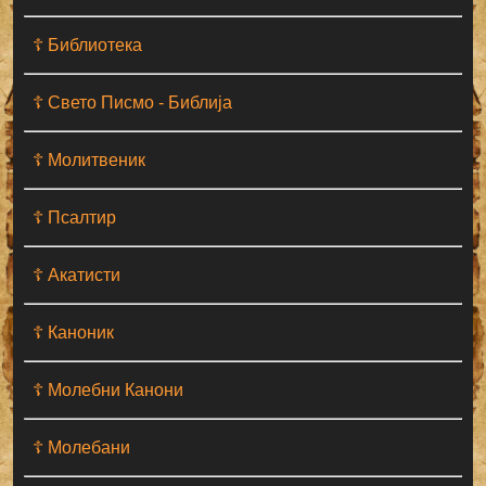
☦ Библиотека
☦ Свето Писмо - Библија
☦ Молитвеник
☦ Псалтир
☦ Акатисти
☦ Каноник
☦ Молебни Канони
☦ Молебани