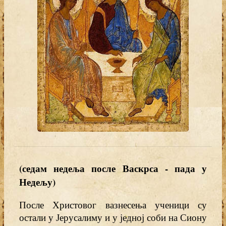
(седам недеља после Васкрса - пада у
Недељу)
После Христовог вазнесења ученици су
остали у Јерусалиму и у једној соби на Сиону