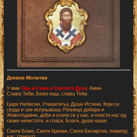
Дневне Молитве
У име
Оца и Сина и Светога Духа
. Амин
Слава Теби, Боже наш, слава Теби.
Царе Небесни, Утешитељу, Душе Истине, Који си
свуда и све испуњаваш; Ризницо добара и
Животодавче, дођи и усели се у нас, и очисти нас од
сваке нечистоте, и спаси, Благи, душе наше.
Свети Боже, Свети Крепки, Свети Бесмртни, помилуј
нас. (трипут)