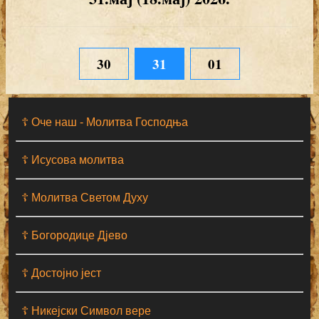
30
31
01
☦ Оче наш - Moлитва Господња
☦ Исусова молитва
☦ Молитва Светом Духу
☦ Богородице Дјево
☦ Достојно јест
☦ Никејски Символ вере