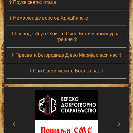
☦ Поуке светих отаца
☦ Нема лепше вере од Хришћанске
☦ Господе Исусе Христе Сине Божији помилуј нас
грешне ☦
☦ Пресвета Богородице Дјево Марија спаси нас ☦
☦ Сви Свети молите Бога за нас ☦