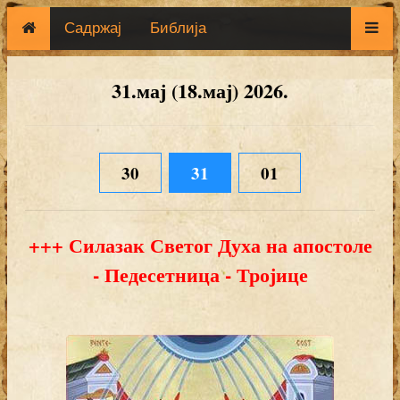
Садржај
Библија
31.мај (18.мај) 2026.
30
31
01
+++ Силазак Светог Духа на апостоле
- Педесетница - Тројице