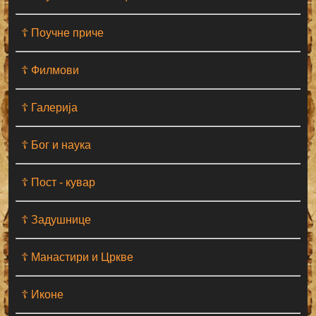
☦ Поучне приче
☦ Филмови
☦ Галерија
☦ Бог и наука
☦ Пост - кувар
☦ Задушнице
☦ Манастири и Цркве
☦ Иконе