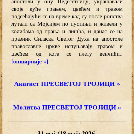
апостоли у ону Педесетницу, украшавали
своје куће грањем, цвећем и травом
подсећајући се на време кад су после ропства
лутали са Мојсијем по пустињи и живели у
колибама од грања и лишћа, и данас се на
празник Силаска Светог Духа на апостоле
православне цркве испуњавају травом и
цвећем од кога се плету венчићи..
[опширније »]
Акатист ПРЕСВЕТОЈ ТРОЈИЦИ »
Молитва ПРЕСВЕТОЈ ТРОЈИЦИ »
31.мај (18.мај) 2026.