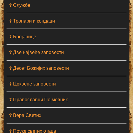
☦ Службе
☦ Тропари и кондаци
☦ Бројанице
☦ Две највеће заповести
☦ Десет Божијих заповести
☦ Црквене заповести
☦ Православни Појмовник
☦ Вера Светих
☦ Поуке светих отаца