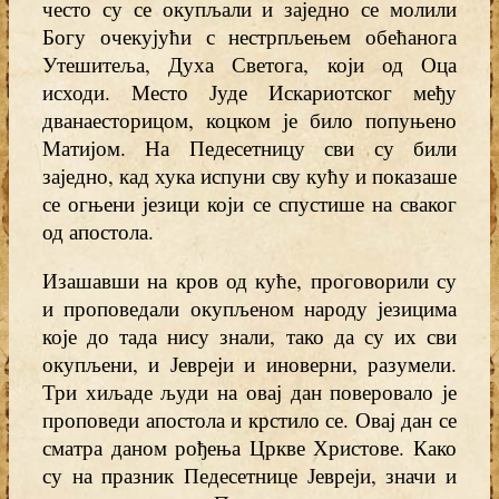
често су се окупљали и заједно се молили
Богу очекујући с нестрпљењем обећанога
Утешитеља, Духа Светога, који од Оца
исходи. Место Јуде Искариотског међу
дванаесторицом, коцком је било попуњено
Матијом. На Педесетницу сви су били
заједно, кад хука испуни сву кућу и показаше
се огњени језици који се спустише на сваког
од апостола.
Изашавши на кров од куће, проговорили су
и проповедали окупљеном народу језицима
које до тада нису знали, тако да су их сви
окупљени, и Јевреји и иноверни, разумели.
Три хиљаде људи на овај дан поверовало је
проповеди апостола и крстило се. Овај дан се
сматра даном рођења Цркве Христове. Како
су на празник Педесетнице Јевреји, значи и