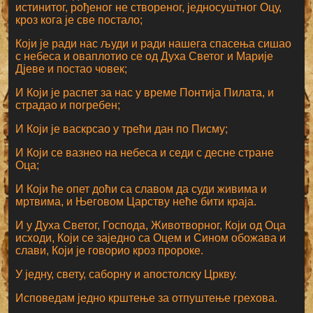
истинитог, рођеног не створеног, једносуштног Оцу,
кроз кога је све постало;
Који је ради нас људи и ради нашега спасења сишао
с небеса и оваплотио се од Духа Светог и Марије
Дјеве и постао човек;
И Који је распет за нас у време Понтија Пилата, и
страдао и погребен;
И Који је васкрсао у трећи дан по Писму;
И Који се вазнео на небеса и седи с десне стране
Оца;
И Који ће опет доћи са славом да суди живима и
мртвима, и Његовом Царству неће бити краја.
И у Духа Светог, Господа, Животворног, Који од Оца
исходи, Који се заједно са Оцем и Сином обожава и
слави, Који је говорио кроз пророке.
У једну, свету, саборну и апостолску Цркву.
Исповедам једно крштење за отпуштење грехова.