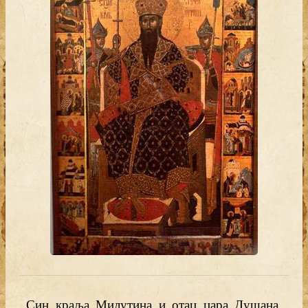
Син краља Милутина и отац цара Душана.