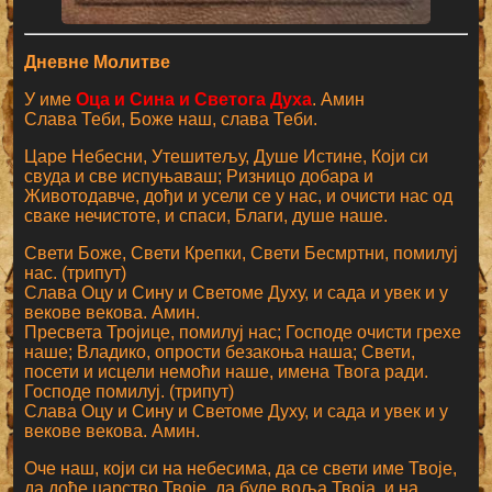
Дневне Молитве
У име
Оца и Сина и Светога Духа
. Амин
Слава Теби, Боже наш, слава Теби.
Царе Небесни, Утешитељу, Душе Истине, Који си
свуда и све испуњаваш; Ризницо добара и
Животодавче, дођи и усели се у нас, и очисти нас од
сваке нечистоте, и спаси, Благи, душе наше.
Свети Боже, Свети Крепки, Свети Бесмртни, помилуј
нас. (трипут)
Слава Оцу и Сину и Светоме Духу, и сада и увек и у
векове векова. Амин.
Пресвета Тројице, помилуј нас; Господе очисти грехе
наше; Владико, опрости безакоња наша; Свети,
посети и исцели немоћи наше, имена Твога ради.
Господе помилуј. (трипут)
Слава Оцу и Сину и Светоме Духу, и сада и увек и у
векове векова. Амин.
Оче наш, који си на небесима, да се свети име Твоје,
да дође царство Твоје, да буде воља Твоја, и на