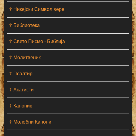
☦ Никејски Символ вере
☦ Библиотека
☦ Свето Писмо - Библија
☦ Молитвеник
☦ Псалтир
☦ Акатисти
☦ Каноник
☦ Молебни Канони