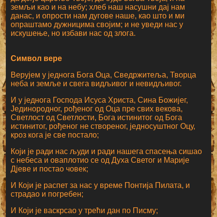
земљи као и на небу; хлеб наш насушни дај нам
данас, и опрости нам дугове наше, као што и ми
опраштамо дужницима својим; и не уведи нас у
искушење, но избави нас од злога.
Символ вере
Верујем у једнога Бога Оца, Сведржитеља, Творца
неба и земље и свега видљивог и невидљивог.
И у једнога Господа Исуса Христа, Сина Божијег,
Јединородног, рођеног од Оца пре свих векова,
Светлост од Светлости, Бога истинитог од Бога
истинитог, рођеног не створеног, једносуштног Оцу,
кроз кога је све постало;
Који је ради нас људи и ради нашега спасења сишао
с небеса и оваплотио се од Духа Светог и Марије
Дјеве и постао човек;
И Који је распет за нас у време Понтија Пилата, и
страдао и погребен;
И Који је васкрсао у трећи дан по Писму;