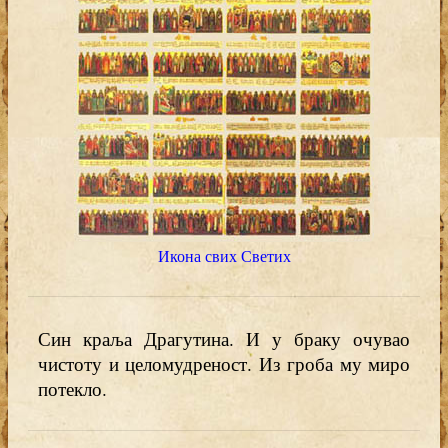
Икона свих Светих
Син краља Драгутина. И у браку очувао
чистоту и целомудреност. Из гроба му миро
потекло.