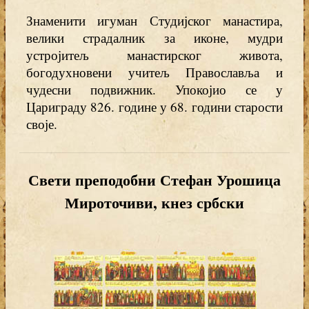
Знаменити игуман Студијског манастира,
велики страдалник за иконе, мудри
устројитељ манастирског живота,
богодухновени учитељ Православља и
чудесни подвижник. Упокојио се у
Цариграду 826. године у 68. години старости
своје.
Свети преподобни Стефан Урошица
Мироточиви, кнез србски