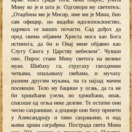
Мину ко је и шта је. Одговори му светитељ:
„Отаџбина ми је Мисир, име ми је Мина, био
сам официр, но видећи идолопоклонство,
одрекох се ваших почасти. Сад дођох да
пред свима објавим Христа мога као Бога
истинога, да би и Овај мене објавио као
Слугу Свога у Царству небеском”. Чувши
ово, Пирос стави Мину светога на велике
муке. Шибаху га, стругаху гвозденим
четкама, опаљиваху свећама, и мучаху
разним другим мукама, па га најзад мачем
посекоше. Тело му бацише у огањ, да га не
би хришћани узели, но хришћани, ипак,
спасоше од огња неке делове. Те остатке они
чесно сахранише, а доцније они беху пренети
у Александрију и тамо сахрањени, и над
њима црква саграђена. Пострада света Мина
око 304. године и пресели се у Царство