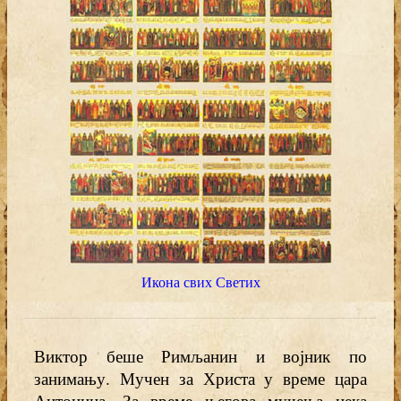
Икона свих Светих
Виктор беше Римљанин и војник по
занимању. Мучен за Христа у време цара
Антонина. За време његова мучења нека