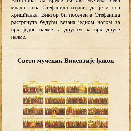
млада жена Стефанида изјави, да је и она
хришћанка. Виктор би посечен а Стефанида
растргнута будући везана једном ногом за
врх једне палме, а другом за врх друге
палме.
Свети мученик Викентије ђакон