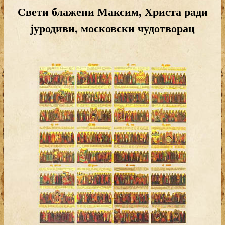
Свети блажени Максим, Христа ради
јуродиви, московски чудотворац