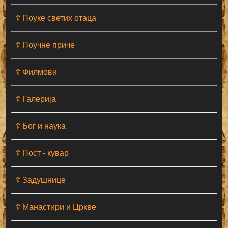
☦ Поуке светих отаца
☦ Поучне приче
☦ Филмови
☦ Галерија
☦ Бог и наука
☦ Пост - кувар
☦ Задушнице
☦ Манастири и Цркве