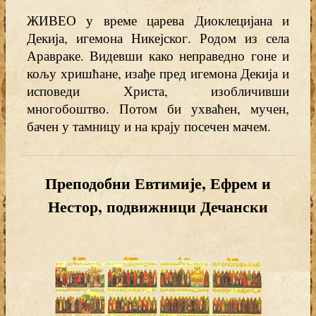
ЖИВЕО у време царева Диоклецијана и
Декија, игемона Никејског. Родом из села
Аравраке. Видевши како неправедно гоне и
кољу хришћане, изађе пред игемона Декија и
исповеди Христа, изобличивши
многобоштво. Потом би ухваћен, мучен,
бачен у тамницу и на крају посечен мачем.
Преподобни Евтимије, Ефрем и
Нестор, подвижници Дечански