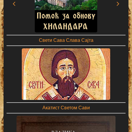
Свети Сава Слава Сајта
Акатист Светом Сави