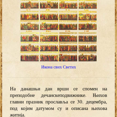
Икона свих Светих
На данашњи дан врши се спомен на
преподобне дечанскеподвижнике. Њихов
главни празник прославља се 30. децембра,
под којим датумом су и описана њихова
житија.