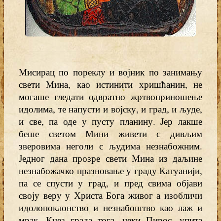
Мисирац по пореклу и војник по занимању
свети Мина, као истинити хришћанин, не
могаше гледати одвратно жртвоприношење
идолима, те напусти и војску, и град, и људе,
и све, па оде у пусту планину. Јер лакше
беше светом Мини живети с дивљим
зверовима неголи с људима незнабожним.
Једног дана прозре свети Мина из даљине
незнабожачко празновање у граду Катуанији,
па се спусти у град, и пред свима објави
своју веру у Христа Бога живог а изобличи
идолопоклонство и незнабоштво као лаж и
мрак. Кнез града тога, неки Пирос, упита