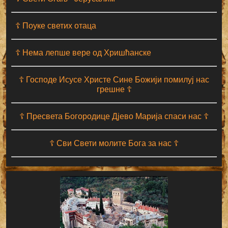
☦ Поуке светих отаца
☦ Нема лепше вере од Хришћанске
☦ Господе Исусе Христе Сине Божији помилуј нас
грешне ☦
☦ Пресвета Богородице Дјево Марија спаси нас ☦
☦ Сви Свети молите Бога за нас ☦