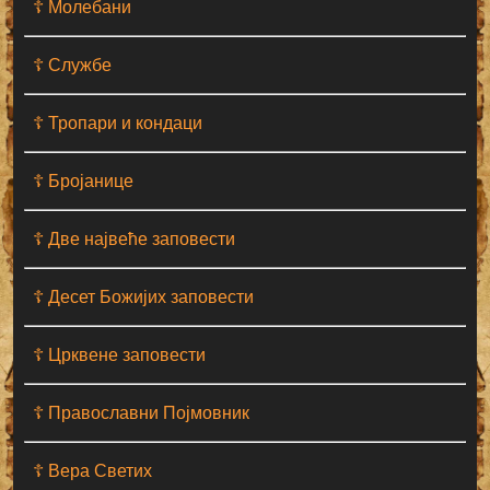
☦ Молебани
☦ Службе
☦ Тропари и кондаци
☦ Бројанице
☦ Две највеће заповести
☦ Десет Божијих заповести
☦ Црквене заповести
☦ Православни Појмовник
☦ Вера Светих