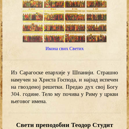
Икона свих Светих
Из Сарагоске епархије у Шпанији. Страшно
намучен за Христа Господа, и најзад испечен
на гвозденој решетки. Предао дух свој Богу
304. године. Тело му почива у Риму у цркви
његовог имена.
Свети преподобни Теодор Студит