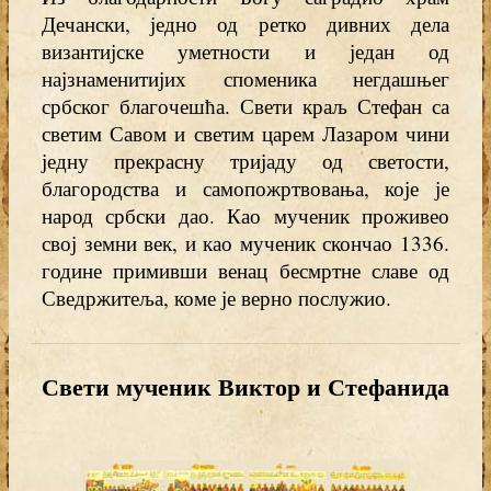
Дечански, једно од ретко дивних дела
византијске уметности и један од
најзнаменитијих споменика негдашњег
србског благочешћа. Свети краљ Стефан са
светим Савом и светим царем Лазаром чини
једну прекрасну тријаду од светости,
благородства и самопожртвовања, које је
народ србски дао. Као мученик проживео
свој земни век, и као мученик скончао 1336.
године примивши венац бесмртне славе од
Сведржитеља, коме је верно послужио.
Свети мученик Виктор и Стефанида