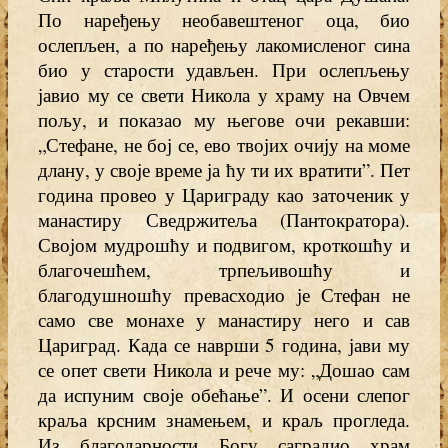
По наређењу необавештеног оца, био
ослепљен, а по наређењу лакомисленог сина
био у старости удављен. При ослепљењу
јавио му се свети Никола у храму на Овчем
пољу, и показао му његове очи рекавши:
„Стефане, не бој се, ево твојих очију на моме
длану, у своје време ја ћу ти их вратити”. Пет
година провео у Цариграду као заточеник у
манастиру Сведржитеља (Пантократора).
Својом мудрошћу и подвигом, кроткошћу и
благочешћем, трпељивошћу и
благодушношћу превасходио је Стефан не
само све монахе у манастиру него и сав
Цариград. Када се наврши 5 година, јави му
се опет свети Никола и рече му: „Дошао сам
да испуним своје обећање”. И осени слепог
краља крсним знамењем, и краљ прогледа.
Из благодарности Богу саградио храм