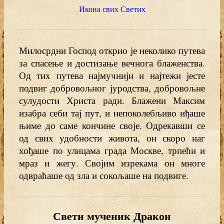
Икона свих Светих
Милосрдни Господ открио је неколико путева
за спасење и достизање вечнога блаженства.
Од тих путева најмучнији и најтежи јесте
подвиг добровољног јуродства, добровољне
сулудости Христа ради. Блажени Максим
изабра себи тај пут, и непоколебљиво иђаше
њиме до саме кончине своје. Одрекавши се
од свих удобности живота, он скоро наг
хођаше по улицама града Москве, трпећи и
мраз и жегу. Својим изрекама он многе
одвраћаше од зла и сокољаше на подвиге.
Свети мученик Дракон