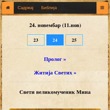
Садржај
Библија
24. новембар (11.нов)
23
24
25
Пролог »
Житија Светих »
Свети великомученик Мина