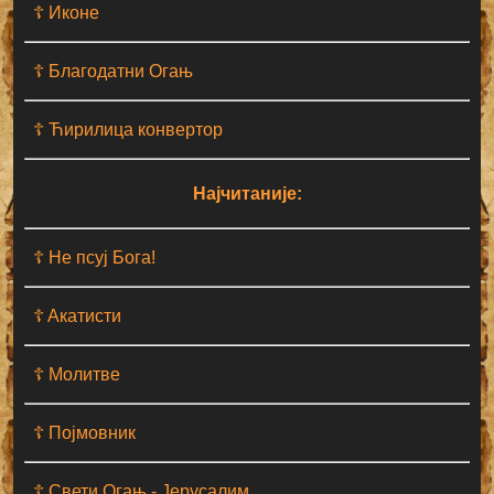
☦ Иконе
☦ Благодатни Огањ
☦ Ћирилица конвертор
Најчитаније:
☦ Не псуј Бога!
☦ Aкатисти
☦ Молитве
☦ Појмовник
☦ Свети Огањ - Јерусалим