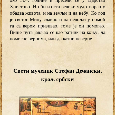
Христово. Но би и оста велики чудотворац у
обадва живота, и на земљи и на небу. Ко год
је светог Мину славио и на невољи у помоћ
га са вером призивао, томе је он помогао.
Више пута јављао се као ратник на коњу, да
помогне вернима, или да казни неверне.
Свети мученик Стефан Дечански,
краљ србски