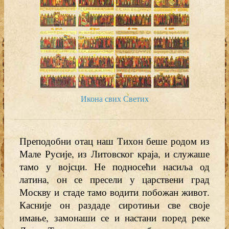
Икона свих Светих
Преподобни отац наш Тихон беше родом из
Мале Русије, из Литовског краја, и служаше
тамо у војсци. Не подносећи насиља од
латина, он се пресели у царствени град
Москву и стаде тамо водити побожан живот.
Касније он раздаде сиротињи све своје
имање, замонаши се и настани поред реке