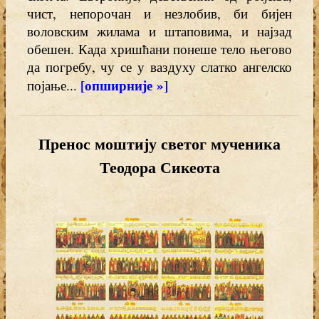
чист, непорочан и незлобив, би бијен
воловским жилама и штаповима, и најзад
обешен. Када хришћани понеше тело његово
да погребу, чу се у ваздуху слатко ангелско
[опширније »]
појање...
Пренос моштију светог мученика
Теодора Сикеота