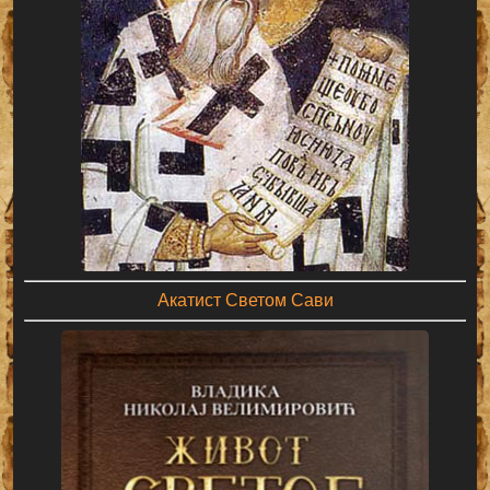
Акатист Светом Сави