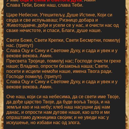
Слава Теби, Боже наш, слава Теби.
Царе Небесни, Утешитељу, Душе Истине, Који си
свуда и све испуњаваш; Ризницо добара и
Животодавче, дођи и усели се у нас, и очисти нас од
сваке нечистоте, и спаси, Благи, душе наше.
Свети Боже, Свети Крепки, Свети Бесмртни, помилуј
нас. (трипут)
Слава Оцу и Сину и Светоме Духу, и сада и увек и у
векове векова. Амин.
Пресвета Тројице, помилуј нас; Господе очисти грехе
наше; Владико, опрости безакоња наша; Свети,
посети и исцели немоћи наше, имена Твога ради.
Господе помилуј. (трипут)
Слава Оцу и Сину и Светоме Духу, и сада и увек и у
векове векова. Амин.
Оче наш, који си на небесима, да се свети име Твоје,
да дође царство Твоје, да буде воља Твоја, и на
земљи као и на небу; хлеб наш насушни дај нам
данас, и опрости нам дугове наше, као што и ми
опраштамо дужницима својим; и не уведи нас у
искушење, но избави нас од злога.