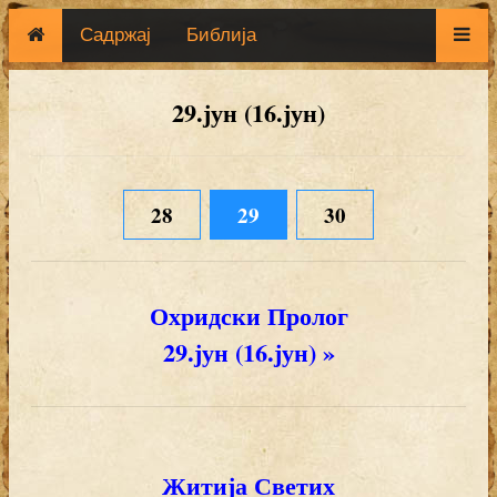
Садржај
Библија
29.јун (16.јун)
28
29
30
Охридски Пролог
29.јун (16.јун) »
Житија Светих