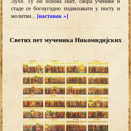
Лухе. Ту он основа скит, сабра ученике и
стаде се богоугодно подвизавати у посту и
[наставак »]
молитви...
Светих пет мученика Никомидијских