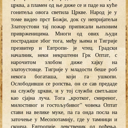
црква, а пламен од ње диже се и паде на куће
гонитеља овога светила Цркве. Народ је у
томе видео прст Божји, док су непријатељи
Златоустови тај пожар приписали њиховим
приврженицима. Многи од ових људи
пострадаше због тога, међу њима и Тигрије
презвитер и Евтропи- је чтец. Градски
началник, неки некрштени Грк Оптат, с
нарочитом злобом диже хајку на
златоустовце. Тигрије у младости беше роб
некога богаташа, који га ушкопи.
Ослободивши се ропства, он се сав предаде
на службу цркви, и у тој служби светљаше
као сјајна луча. Тога „кротког, смиреног,
милостивог и гостољубивог” човека Оптат
стави на велике муке, па га онда посла на
заточење у Месопотамију, где у тамници и
сконча. Евтропије, девственик од рођења,