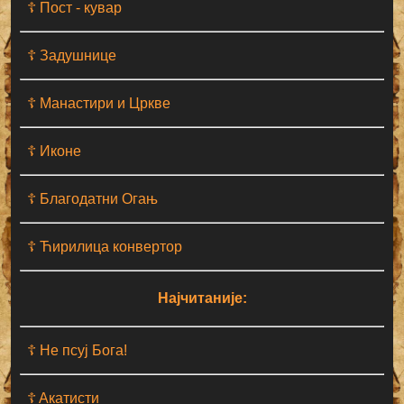
☦ Пост - кувар
☦ Задушнице
☦ Манастири и Цркве
☦ Иконе
☦ Благодатни Огањ
☦ Ћирилица конвертор
Најчитаније:
☦ Не псуј Бога!
☦ Aкатисти