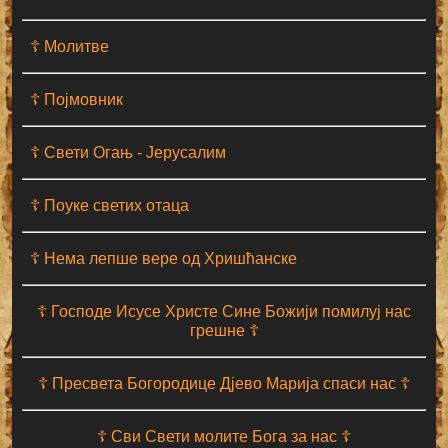
☦ Молитве
☦ Појмовник
☦ Свети Огањ - Јерусалим
☦ Поуке светих отаца
☦ Нема лепше вере од Хришћанске
☦ Господе Исусе Христе Сине Божији помилуј нас
грешне ☦
☦ Пресвета Богородице Дјево Марија спаси нас ☦
☦ Сви Свети молите Бога за нас ☦