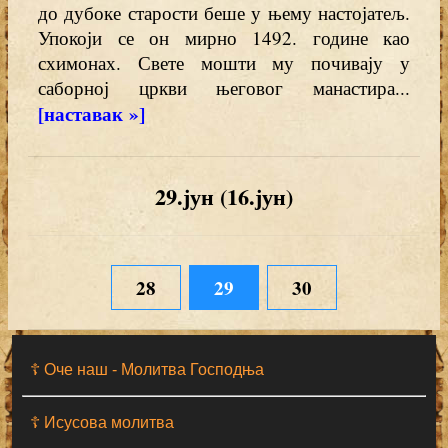
до дубоке старости беше у њему настојатељ.
Упокоји се он мирно 1492. године као
схимонах. Свете мошти му почивају у
саборној цркви његовог манастира...
[наставак »]
29.јун (16.јун)
28
29
30
☦ Оче наш - Moлитва Господња
☦ Исусова молитва