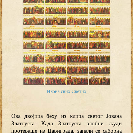
Икона свих Светих
Ова двојица беху из клира светог Јована
Златоуста. Када Златоуста злобни људи
протераше из Цариграда, запали се саборна