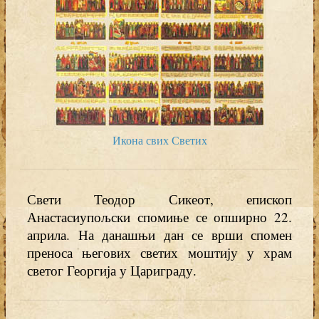
Икона свих Светих
Свети Теодор Сикеот, епископ
Анастасиупољски спомиње се опширно 22.
априла. На данашњи дан се врши спомен
преноса његових светих моштију у храм
светог Георгија у Цариграду.