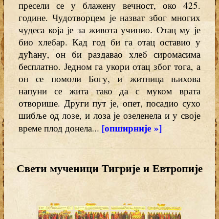
пресели се у блажену вечност, око 425.
године. Чудотворцем је назват због многих
чудеса која је за живота учинио. Отац му је
био хлебар. Кад год би га отац оставио у
дућану, он би раздавао хлеб сиромасима
бесплатно. Једном га укори отац због тога, а
он се помоли Богу, и житница њихова
напуни се жита тако да с муком врата
отворише. Други пут је, опет, посадио сухо
шибље од лозе, и лоза је озеленела и у своје
[опширније »]
време плод донела...
Свети мученици Тигрије и Евтропије