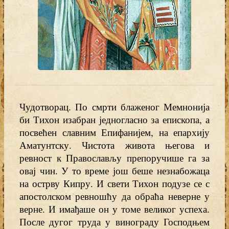
Чудотворац. По смрти блаженог Мемнонија
би Тихон изабран једногласно за епископа, а
посвећен славним Епифанијем, на епархију
Аматунтску. Чистота живота његова и
ревност к Православљу препоручише га за
овај чин. У то време још беше незнабожаца
на острву Кипру. И свети Тихон подузе се с
апостолском ревношћу да обраћа неверне у
верне. И имађаше он у томе великог успеха.
После дугог труда у винограду Господњем