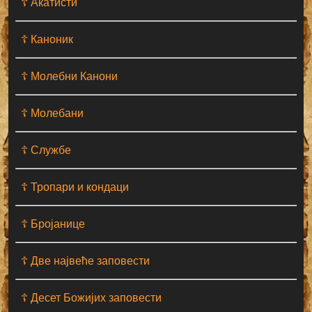
☦ Акатисти
☦ Каноник
☦ Молебни Канони
☦ Молебани
☦ Службе
☦ Тропари и кондаци
☦ Бројанице
☦ Две највеће заповести
☦ Десет Божијих заповести