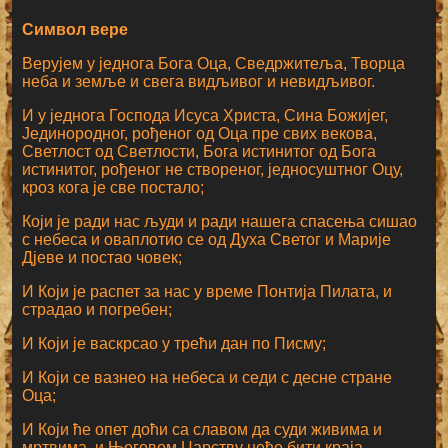
Символ вере
Верујем у једнога Бога Оца, Сведржитеља, Творца
неба и земље и свега видљивог и невидљивог.
И у једнога Господа Исуса Христа, Сина Божијег,
Јединородног, рођеног од Оца пре свих векова,
Светлост од Светлости, Бога истинитог од Бога
истинитог, рођеног не створеног, једносуштног Оцу,
кроз кога је све постало;
Који је ради нас људи и ради нашега спасења сишао
с небеса и оваплотио се од Духа Светог и Марије
Дјеве и постао човек;
И Који је распет за нас у време Понтија Пилата, и
страдао и погребен;
И Који је васкрсао у трећи дан по Писму;
И Који се вазнео на небеса и седи с десне стране
Оца;
И Који ће опет доћи са славом да суди живима и
мртвима, и Његовом Царству неће бити краја.