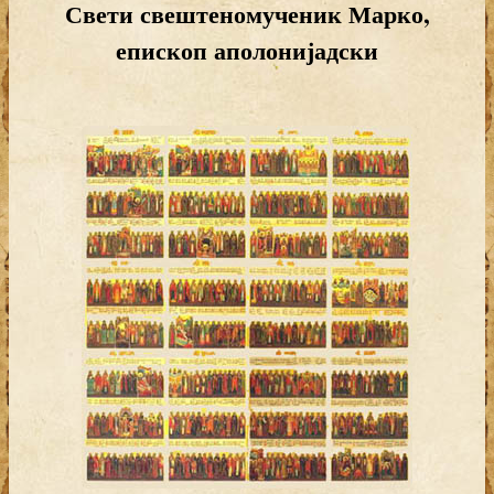
Свети свештеномученик Марко,
епископ аполонијадски