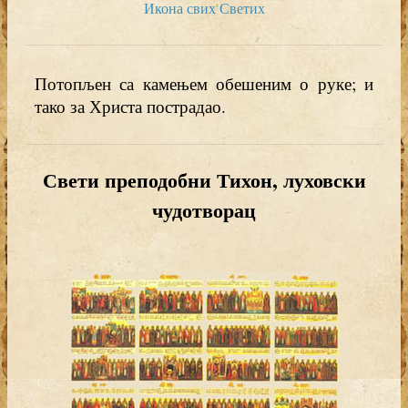
Икона свих Светих
Потопљен са камењем обешеним о руке; и
тако за Христа пострадао.
Свети преподобни Тихон, луховски
чудотворац