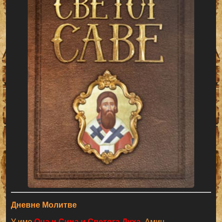
Дневне Молитве
У име
Оца и Сина и Светога Духа
. Амин