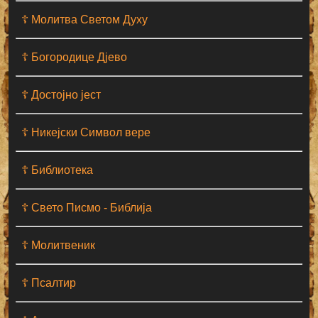
☦ Молитва Светом Духу
☦ Богородице Дјево
☦ Достојно јест
☦ Никејски Символ вере
☦ Библиотека
☦ Свето Писмо - Библија
☦ Молитвеник
☦ Псалтир