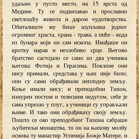
удаљио у пусто место, на 15 врста од
Медине. Ту се подвизавао и прославио
светлошћу живота и даром чудотворства.
Обиталиште му беше шупљина једног
огромног храста, храна - трава, а пиће - вода
из бунара који он сам ископа. Имађаше он
кротку нарав и незлобиво срце. Његово
братство састојало се само из два ученика
његова: Фотија и Герасима. Поклоне они
нису примали, средстава у њих није било;
они су сами обрађивали неплодну земљу.
Коње имали нису; и преподобни Тихон,
изнурен постом и телесним недугом, себе је
сама упрезао у плуг, а ученици су управљали
њиме. И тако они обрађиваху своју земљу.
Пошто се око преподобног Тихона сабраше
љубитељи монаштва, то он на њихову молбу
основа ту манастир Успенија Божје Матере, и