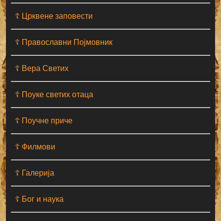
☦ Црквене заповести
☦ Православни Појмовник
☦ Вера Светих
☦ Поуке светих отаца
☦ Поучне приче
☦ Филмови
☦ Галерија
☦ Бог и наука