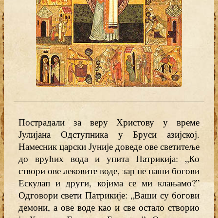
Пострадали за веру Христову у време
Јулијана Одступника у Бруси азијској.
Намесник царски Јуније доведе ове светитеље
до врућих вода и упита Патрикија: „Ко
створи ове лековите воде, зар не наши богови
Ескулап и други, којима се ми клањамо?”
Одговори свети Патрикије: „Ваши су богови
демони, а ове воде као и све остало створио