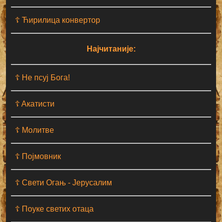
☦ Ћирилица конвертор
Најчитаније:
☦ Не псуј Бога!
☦ Aкатисти
☦ Молитве
☦ Појмовник
☦ Свети Огањ - Јерусалим
☦ Поуке светих отаца