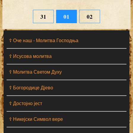
31
01
02
☦ Оче наш - Moлитва Господња
☦ Исусова молитва
☦ Молитва Светом Духу
☦ Богородице Дјево
☦ Достојно јест
☦ Никејски Символ вере