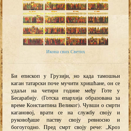
Икона свих Светих
Би епископ у Грузији, но када тамошњи
каган татарски поче мучити хришћане, он се
удаљи на четири године међу Готе у
Бесарабију. (Готска епархија образована за
време Константина Великог). Чувши о смрти
кагановој, врати се на службу своју и
руковођаше паству своју ревносно и
богоугодно. Пред смрт своју рече: „Кроз