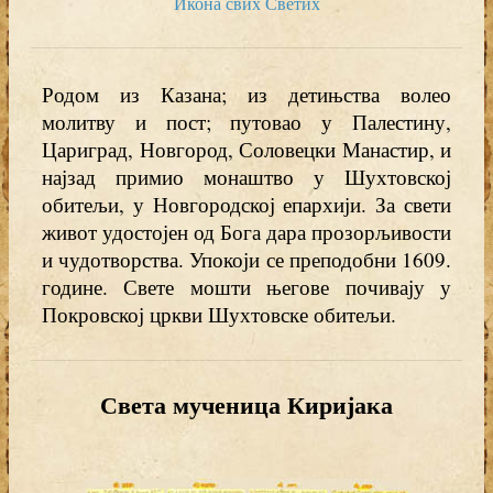
Икона свих Светих
Родом из Казана; из детињства волео
молитву и пост; путовао у Палестину,
Цариград, Новгород, Соловецки Манастир, и
најзад примио монаштво у Шухтовској
обитељи, у Новгородској епархији. За свети
живот удостојен од Бога дара прозорљивости
и чудотворства. Упокоји се преподобни 1609.
године. Свете мошти његове почивају у
Покровској цркви Шухтовске обитељи.
Света мученица Киријака