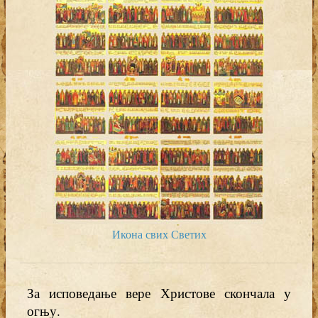
Икона свих Светих
За исповедање вере Христове скончала у
огњу.