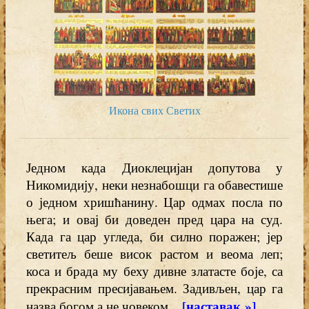
Икона свих Светих
Једном када Диоклецијан допутова у
Никомидију, неки незнабошци га обавестише
о једном хришћанину. Цар одмах посла по
њега; и овај би доведен пред цара на суд.
Када га цар угледа, би силно поражен; јер
светитељ беше висок растом и веома леп;
коса и брада му беху дивне златасте боје, са
прекрасним пресијавањем. Задивљен, цар га
[наставак »]
назва богом а не човеком...