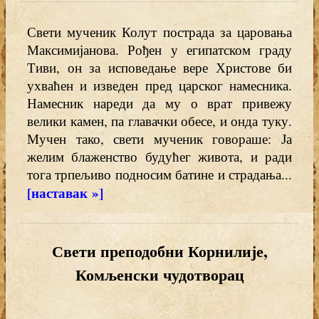
Свети мученик Колут пострада за царовања
Максимијанова. Рођен у египатском граду
Тиви, он за исповедање вере Христове би
ухваћен и изведен пред царског намесника.
Намесник нареди да му о врат привежу
велики камен, па главачки обесе, и онда туку.
Мучен тако, свети мученик говораше: Ја
желим блаженство будућег живота, и ради
тога трпељиво подносим батине и страдања...
[наставак »]
Свети преподобни Корнилије,
Комљенски чудотворац