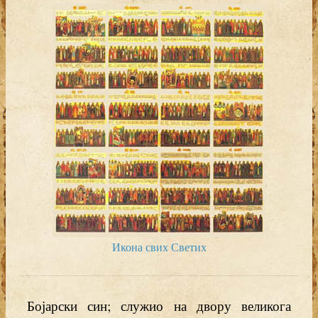
Икона свих Светих
Бојарски син; служио на двору великога