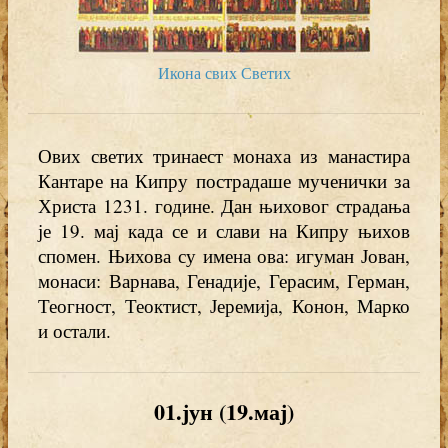
Икона свих Светих
Ових светих тринаест монаха из манастира
Кантаре на Кипру пострадаше мученички за
Христа 1231. године. Дан њиховог страдања
је 19. мај када се и слави на Кипру њихов
спомен. Њихова су имена ова: игуман Јован,
монаси: Варнава, Генадије, Герасим, Герман,
Теогност, Теоктист, Јеремија, Конон, Марко
и остали.
01.јун (19.мај)