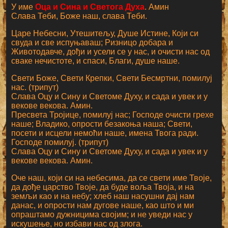
У име
Оца и Сина и Светога Духа
. Амин
Слава Теби, Боже наш, слава Теби.
Царе Небесни, Утешитељу, Душе Истине, Који си
свуда и све испуњаваш; Ризницо добара и
Животодавче, дођи и усели се у нас, и очисти нас од
сваке нечистоте, и спаси, Благи, душе наше.
Свети Боже, Свети Крепки, Свети Бесмртни, помилуј
нас. (трипут)
Слава Оцу и Сину и Светоме Духу, и сада и увек и у
векове векова. Амин.
Пресвета Тројице, помилуј нас; Господе очисти грехе
наше; Владико, опрости безакоња наша; Свети,
посети и исцели немоћи наше, имена Твога ради.
Господе помилуј. (трипут)
Слава Оцу и Сину и Светоме Духу, и сада и увек и у
векове векова. Амин.
Оче наш, који си на небесима, да се свети име Твоје,
да дође царство Твоје, да буде воља Твоја, и на
земљи као и на небу; хлеб наш насушни дај нам
данас, и опрости нам дугове наше, као што и ми
опраштамо дужницима својим; и не уведи нас у
искушење, но избави нас од злога.