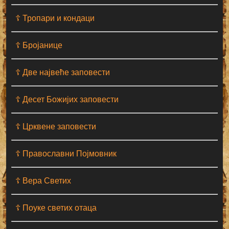
☦ Тропари и кондаци
☦ Бројанице
☦ Две највеће заповести
☦ Десет Божијих заповести
☦ Црквене заповести
☦ Православни Појмовник
☦ Вера Светих
☦ Поуке светих отаца