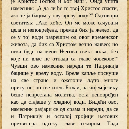
је Христос Господ и Бог наш”. Онда упита
намесник: „А да ли ће те твој Христос спасти,
ако те ја бацим у ову врелу воду?” Одговори
светитељ: „Ако хоће, Он ме може сачувати
цела и неповређена, премда бих ја желео, да
се у тој води разрешим од овог временског
живота, да бих са Христом вечно живео; но
нека буде на мени Његова света воља, без
које ни влас не отпада са главе човекове!”
Чувши ово намесник нареди те Патрикија
бацише у врелу воду. Вреле капље прснуше
на све стране и ожегоше љуто многе
присутне, но светитељ Божји, на чијем језику
беше непрестана молитва, оста неповређен
као да стајаше у хладној води. Видећи ово,
намесник разјари се од срама и нареди, да се
и Патрикију и осталој тројици његових
презвитера одсеку главе секиром. Тада