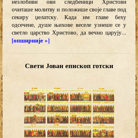
незлобиви ови следбеници Христови
очиташе молитву и положише своје главе под
секиру џелатску. Када им главе беху
одсечене, душе њихове веселе узнеше се у
светло царство Христово, да вечно царују...
[опширније »]
Свети Јован епископ готски