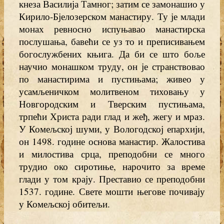
кнеза Василија Тамног; затим се замонашио у
Кирило-Бјелозерском манастиру. Ту је млади
монах ревносно испуњавао манастирска
послушања, бавећи се уз то и преписивањем
богослужбених књига. Да би се што боље
научио монашком труду, он је странствовао
по манастирима и пустињама; живео у
усамљеничком молитвеном тиховању у
Новгородским и Тверским пустињама,
трпећи Христа ради глад и жеђ, жегу и мраз.
У Комељској шуми, у Вологодској епархији,
он 1498. године основа манастир. Жалостива
и милостива срца, преподобни се много
трудио око сиротиње, нарочито за време
глади у том крају. Преставио се преподобни
1537. године. Свете мошти његове почивају
у Комељској обитељи.