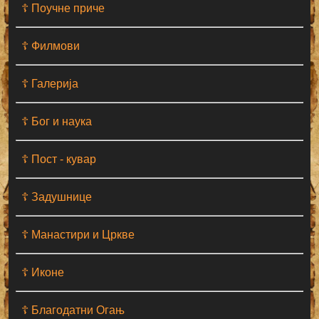
☦ Поучне приче
☦ Филмови
☦ Галерија
☦ Бог и наука
☦ Пост - кувар
☦ Задушнице
☦ Манастири и Цркве
☦ Иконе
☦ Благодатни Огањ