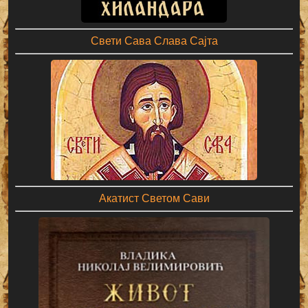
Свети Сава Слава Сајта
Акатист Светом Сави