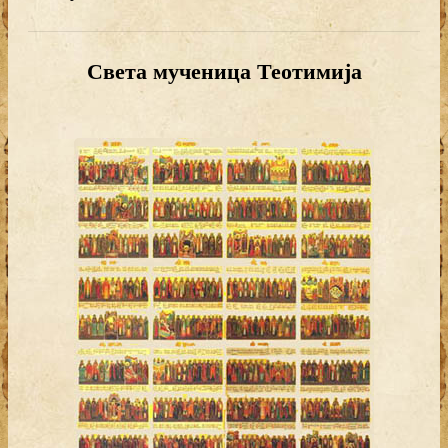
Света мученица Теотимија