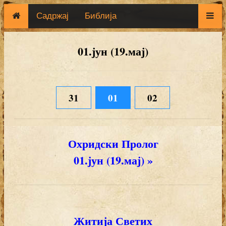
Садржај
Библија
01.јун (19.мај)
31
01
02
Охридски Пролог
01.јун (19.мај) »
Житија Светих