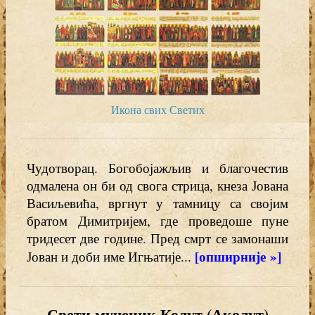
Икона свих Светих
Чудотворац. Богобојажљив и благочестив
одмалена он би од свога стрица, кнеза Јована
Васиљевића, вргнут у тамницу са својим
братом Димитријем, где проведоше пуне
тридесет две године. Пред смрт се замонаши
[опширније »]
Јован и доби име Игњатије...
Свети мученик Колут (Аколут)