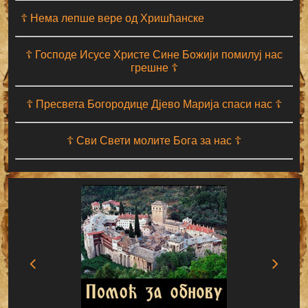
☦ Нема лепше вере од Хришћанске
☦ Господе Исусе Христе Сине Божији помилуј нас
грешне ☦
☦ Пресвета Богородице Дјево Марија спаси нас ☦
☦ Сви Свети молите Бога за нас ☦