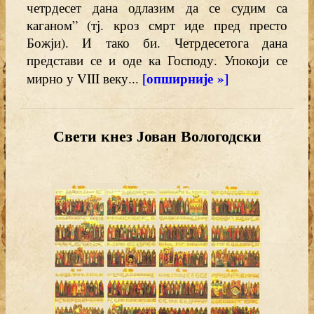
четрдесет дана одлазим да се судим са
каганом” (тј. кроз смрт иде пред престо
Божји). И тако би. Четрдесетога дана
представи се и оде ка Господу. Упокоји се
[опширније »]
мирно у VIII веку...
Свети кнез Јован Вологодски