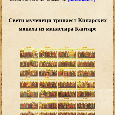
Свети мученици тринаест Кипарских
монаха из манастира Кантаре