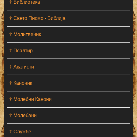
☦ Библиотека
☦ Свето Писмо - Библија
☦ Молитвеник
☦ Псалтир
☦ Акатисти
☦ Каноник
☦ Молебни Канони
☦ Молебани
☦ Службе