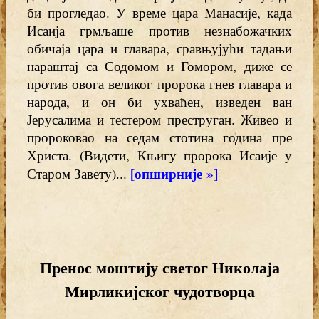
би прогледао. У време цара Манасије, када
Исаија грмљаше против незнабожачких
обичаја цара и главара, сравњујући тадањи
нараштај са Содомом и Гомором, диже се
против овога великог пророка гнев главара и
народа, и он би ухваћен, изведен ван
Јерусалима и тестером преструган. Живео и
пророковао на седам стотина година пре
Христа. (Видети, Књигу пророка Исаије у
[опширније »]
Старом Завету)...
Пренос моштију светог Николаја
Мирликијског чудотворца