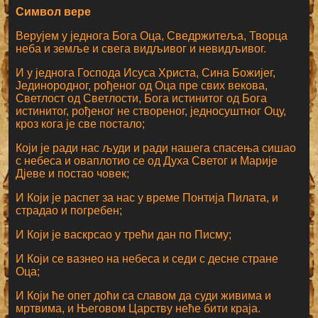
Символ вере
Верујем у једнога Бога Оца, Сведржитеља, Творца
неба и земље и свега видљивог и невидљивог.
И у једнога Господа Исуса Христа, Сина Божијег,
Јединородног, рођеног од Оца пре свих векова,
Светлост од Светлости, Бога истинитог од Бога
истинитог, рођеног не створеног, једносуштног Оцу,
кроз кога је све постало;
Који је ради нас људи и ради нашега спасења сишао
с небеса и оваплотио се од Духа Светог и Марије
Дјеве и постао човек;
И Који је распет за нас у време Понтија Пилата, и
страдао и погребен;
И Који је васкрсао у трећи дан по Писму;
И Који се вазнео на небеса и седи с десне стране
Оца;
И Који ће опет доћи са славом да суди живима и
мртвима, и Његовом Царству неће бити краја.