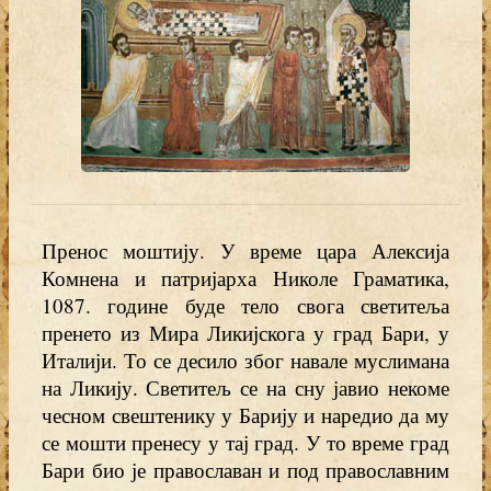
Пренос моштију. У време цара Алексија
Комнена и патријарха Николе Граматика,
1087. године буде тело свога светитеља
пренето из Мира Ликијскога у град Бари, у
Италији. То се десило због навале муслимана
на Ликију. Светитељ се на сну јавио некоме
чесном свештенику у Барију и наредио да му
се мошти пренесу у тај град. У то време град
Бари био је православан и под православним