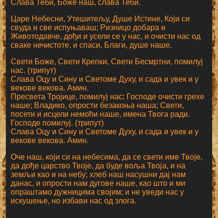
Слава Теби, Боже наш, слава Теби.
Царе Небесни, Утешитељу, Душе Истине, Који си
свуда и све испуњаваш; Ризницо добара и
Животодавче, дођи и усели се у нас, и очисти нас од
сваке нечистоте, и спаси, Благи, душе наше.
Свети Боже, Свети Крепки, Свети Бесмртни, помилуј
нас. (трипут)
Слава Оцу и Сину и Светоме Духу, и сада и увек и у
векове векова. Амин.
Пресвета Тројице, помилуј нас; Господе очисти грехе
наше; Владико, опрости безакоња наша; Свети,
посети и исцели немоћи наше, имена Твога ради.
Господе помилуј. (трипут)
Слава Оцу и Сину и Светоме Духу, и сада и увек и у
векове векова. Амин.
Оче наш, који си на небесима, да се свети име Твоје,
да дође царство Твоје, да буде воља Твоја, и на
земљи као и на небу; хлеб наш насушни дај нам
данас, и опрости нам дугове наше, као што и ми
опраштамо дужницима својим; и не уведи нас у
искушење, но избави нас од злога.