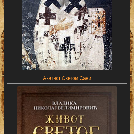
Акатист Светом Сави