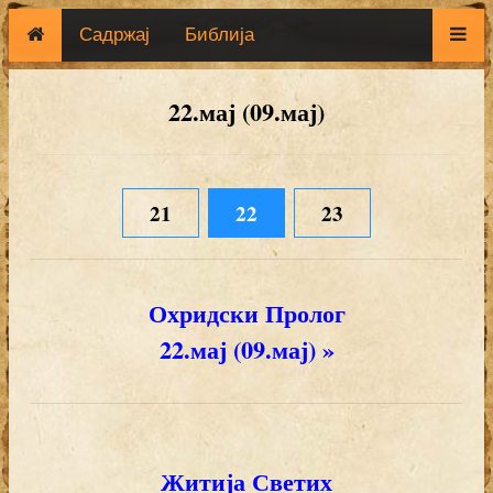
Садржај
Библија
22.мај (09.мај)
21
22
23
Охридски Пролог
22.мај (09.мај) »
Житија Светих