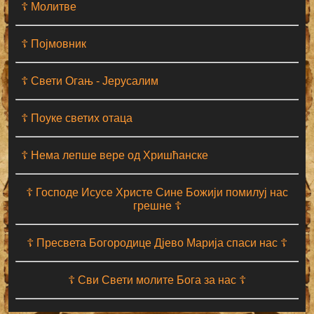
☦ Молитве
☦ Појмовник
☦ Свети Огањ - Јерусалим
☦ Поуке светих отаца
☦ Нема лепше вере од Хришћанске
☦ Господе Исусе Христе Сине Божији помилуј нас
грешне ☦
☦ Пресвета Богородице Дјево Марија спаси нас ☦
☦ Сви Свети молите Бога за нас ☦