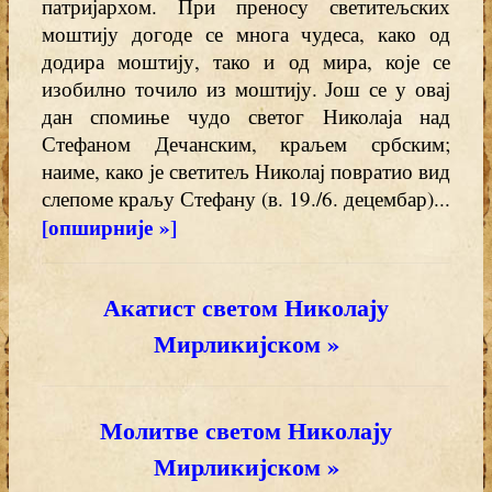
патријархом. При преносу светитељских
моштију догоде се многа чудеса, како од
додира моштију, тако и од мира, које се
изобилно точило из моштију. Још се у овај
дан спомиње чудо светог Николаја над
Стефаном Дечанским, краљем србским;
наиме, како је светитељ Николај повратио вид
слепоме краљу Стефану (в. 19./6. децембар)...
[опширније »]
Акатист светом Николају
Мирликијском »
Молитве светом Николају
Мирликијском »