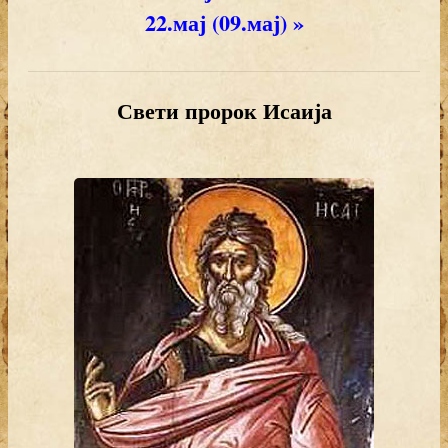
22.мај (09.мај) »
Свети пророк Исаија