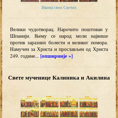
Икона свих Светих
Велики чудотворац. Нарочито поштован у
Шпанији. Њему се народ моли највише
против заразних болести и великог помора.
Намучен за Христа и прослављен од Христа
[опширније »]
249. године...
Свете мученице Калиника и Акилина