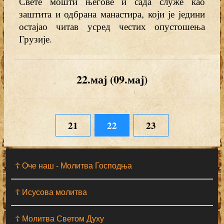
Свете мошти његове и сада служе као
заштита и одбрана манастира, који је једини
остајао читав усред честих опустошења
Грузије.
22.мај (09.мај)
21
22
23
☦ Оче наш - Moлитва Господња
☦ Исусова молитва
☦ Молитва Светом Духу