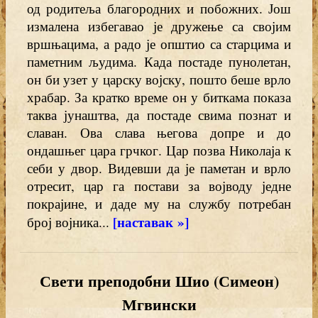
од родитеља благородних и побожних. Још
измалена избегавао је дружење са својим
вршњацима, а радо је општио са старцима и
паметним људима. Када постаде пунолетан,
он би узет у царску војску, пошто беше врло
храбар. За кратко време он у биткама показа
таква јунаштва, да постаде свима познат и
славан. Ова слава његова допре и до
ондашњег цара грчког. Цар позва Николаја к
себи у двор. Видевши да је паметан и врло
отресит, цар га постави за војводу једне
покрајине, и даде му на службу потребан
[наставак »]
број војника...
Свети преподобни Шио (Симеон)
Мгвински