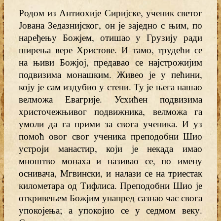
Родом из Антиохије Сиријске, ученик светог
Јована Зедазнијског, он је заједно с њим, по
наређењу Божјем, отишао у Грузију ради
ширења вере Христове. И тамо, трудећи се
на њиви Божјој, предавао се најстрожијим
подвизима монашким. Живео је у пећини,
коју је сам издубио у стени. Ту је њега нашао
велможа Евагрије. Усхићен подвизима
христочежњивог подвижника, велможа га
умоли да га прими за свога ученика. И уз
помоћ овог свог ученика преподобни Шио
устроји манастир, који је некада имао
мноштво монаха и називао се, по имену
оснивача, Мгвински, и налази се на триестак
километара од Тифлиса. Преподобни Шио је
откривењем Божјим унапред сазнао час свога
упокојења; а упокојио се у седмом веку.