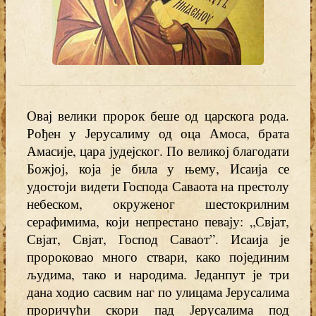
Овај велики пророк беше од царскога рода.
Рођен у Јерусалиму од оца Амоса, брата
Амасије, цара јудејског. По великој благодати
Божјој, која је била у њему, Исаија се
удостоји видети Господа Саваота на престолу
небеском, окруженог шестокрилним
серафимима, који непрестано певају: „Свјат,
Свјат, Свјат, Господ Саваот”. Исаија је
пророковао много ствари, како појединим
људима, тако и народима. Једанпут је три
дана ходио сасвим наг по улицама Јерусалима
проричући скори пад Јерусалима под