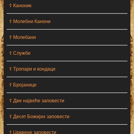
☦ Каноник
☦ Молебни Канони
☦ Молебани
☦ Службе
☦ Тропари и кондаци
☦ Бројанице
☦ Две највеће заповести
☦ Десет Божијих заповести
☦ Црквене заповести