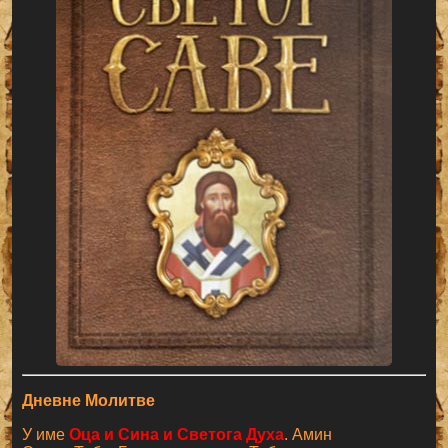
Дневне Молитве
У име
Оца и Сина и Светога Духа
. Амин