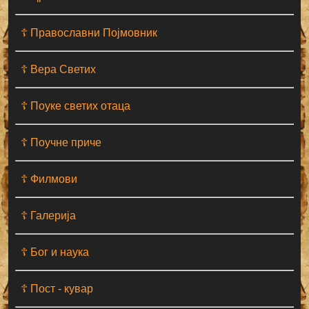
☦ Православни Појмовник
☦ Вера Светих
☦ Поуке светих отаца
☦ Поучне приче
☦ Филмови
☦ Галерија
☦ Бог и наука
☦ Пост - кувар