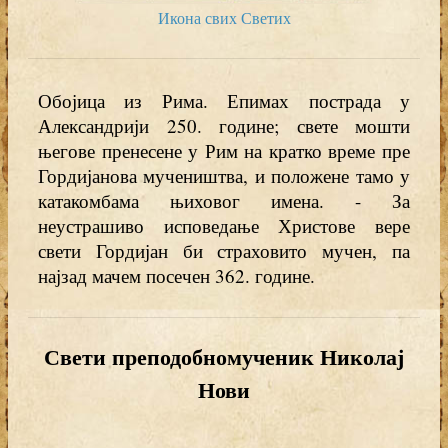
Икона свих Светих
Обојица из Рима. Епимах пострада у
Александрији 250. године; свете мошти
његове пренесене у Рим на кратко време пре
Гордијанова мучеништва, и положене тамо у
катакомбама њиховог имена. - За
неустрашиво исповедање Христове вере
свети Гордијан би страховито мучен, па
најзад мачем посечен 362. године.
Свети преподобномученик Николај
Нови