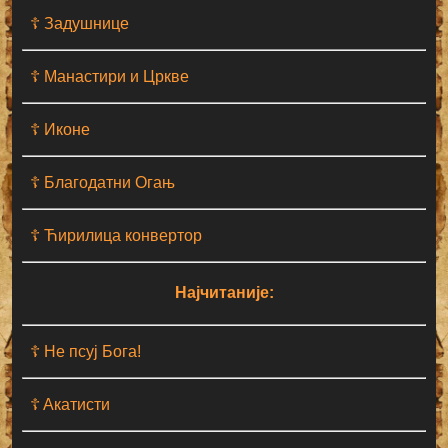
☦ Задушнице
☦ Манастири и Цркве
☦ Иконе
☦ Благодатни Огањ
☦ Ћирилица конвертор
Најчитаније:
☦ Не псуј Бога!
☦ Aкатисти