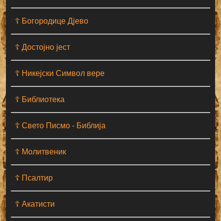
☦ Богородице Дјево
☦ Достојно јест
☦ Никејски Символ вере
☦ Библиотека
☦ Свето Писмо - Библија
☦ Молитвеник
☦ Псалтир
☦ Акатисти