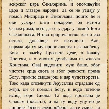
асирског цара Сенахерима, и опомињући
цара и главаре народне, да се не уздају у
помоћ Мисираца и Етиопљана, пошто ће и
ови ускоро бити покорени од истога
Сенахерима, него да се уздају у помоћ Бога
Свевишњега. И ово пророчанство, као и сва
остала, дословце се испунило. Али,
најважнија су му пророчанства о ваплоћењу
Бога, о зачећу Пресвете Деве, о Јовану
Претечи, и о многим догађајима из живота
Христова. Овај видовити муж беше, због
чистоте срца свога и због ревности према
Богу, примио свише још и дар чудотворства.
Тако када опседнути Јерусалим страдаше од
жеђи, он се помоли Богу, и вода потекне
испод горе Сиона. Та вода прозвана је
Силоам (послата); и на ту воду упутио је
доцније Господ слепорођеног да се умије, да