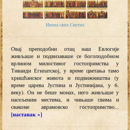
Икона свих Светих
Овај преподобни отац наш Евлогије
живљаше и подвизаваше се богоподобном
врлином милостивог гостопримства у
Тиваиди Египатској, у време цветања тамо
хришћанског живота и подвижништва (у
време царева Јустина и Јустинијана, у 6.
веку). Он не беше монах, него живљаше у
насељеним местима, и чињаше свима и
свакоме аврамовско гостопримство...
[наставак »]