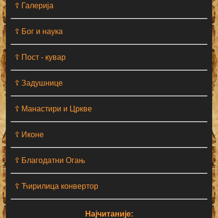
☦ Галерија
☦ Бог и наука
☦ Пост - кувар
☦ Задушнице
☦ Манастири и Цркве
☦ Иконе
☦ Благодатни Огањ
☦ Ћирилица конвертор
Најчитаније: