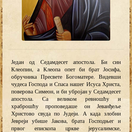
Један од Седамдесет апостола. Би син
Клеопин, а Клеопа опет би брат Јосифа,
обручника Пресвете Богоматере. Видевши
чудеса Господа и Спаса нашег Исуса Христа,
поверова Симеон, и би убројан у Седамдесет
апостола. Са великом ревношћу и
храброшћу проповедаше он Јеванђеље
Христово свуда по Јудеји. А када злобни
Јевреји убише Јакова, брата Господњег и
првог епископа цркве јерусалимске,