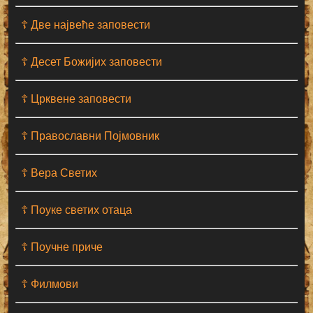
☦ Две највеће заповести
☦ Десет Божијих заповести
☦ Црквене заповести
☦ Православни Појмовник
☦ Вера Светих
☦ Поуке светих отаца
☦ Поучне приче
☦ Филмови