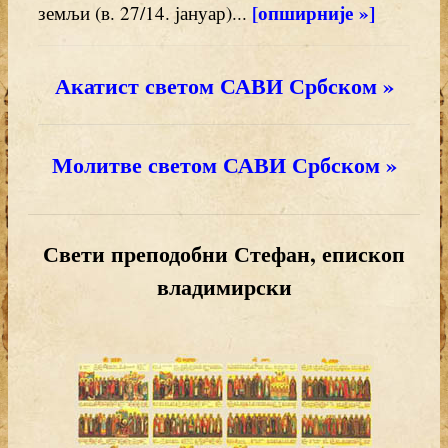
[опширније »]
земљи (в. 27/14. јануар)...
Акатист светом САВИ Србском »
Молитве светом САВИ Србском »
Свети преподобни Стефан, епископ
владимирски