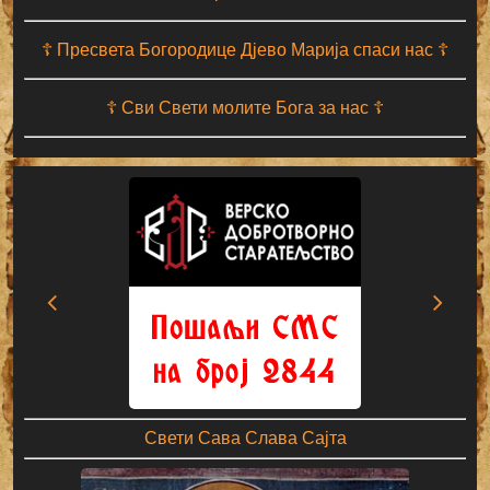
☦ Пресвета Богородице Дјево Марија спаси нас ☦
☦ Сви Свети молите Бога за нас ☦
Свети Сава Слава Сајта