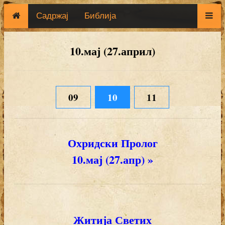
Садржај
Библија
10.мај (27.април)
09
10
11
Охридски Пролог
10.мај (27.апр) »
Житија Светих