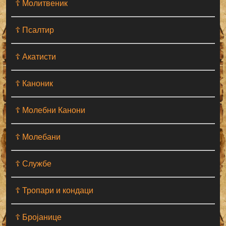
☦ Молитвеник
☦ Псалтир
☦ Акатисти
☦ Каноник
☦ Молебни Канони
☦ Молебани
☦ Службе
☦ Тропари и кондаци
☦ Бројанице