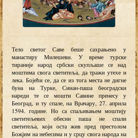
Тело светог Саве беше сахрањено у
манастиру Милешеви. У време турске
тираније народ србски скупљаше се над
моштима свога светитеља, да тражи утехе и
лека. Бојећи се, да се из тога места не дигне
буна на Турке, Синан-паша београдски
нареди те се мошти Савине пренесу у
Београд, и ту спале, на Врачару, 27. априла
1594. године. Но са спаљивањем моштију
светитељевих обесни паша не спали
светитеља, који оста жив пред престолом
Божјим на небесима и у срцу свога народа на