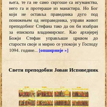
њега, те га не само свргоше са игуманства,
него га и протераше из манастира. Но Бог
који не оставља праведника дуго под
понижењем од неправедника, управи живот
преподобног Стефана тако да он би изабран
за епископа владимирског. Као архијереј
Божји Стефан управљаше црквом до
старости своје и мирно се упокоји у Господу
[опширније »]
1094. године...
Свети преподобни Јован Исповедник