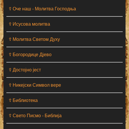
☦ Оче наш - Moлитва Господња
☦ Исусова молитва
☦ Молитва Светом Духу
☦ Богородице Дјево
☦ Достојно јест
☦ Никејски Символ вере
☦ Библиотека
☦ Свето Писмо - Библија