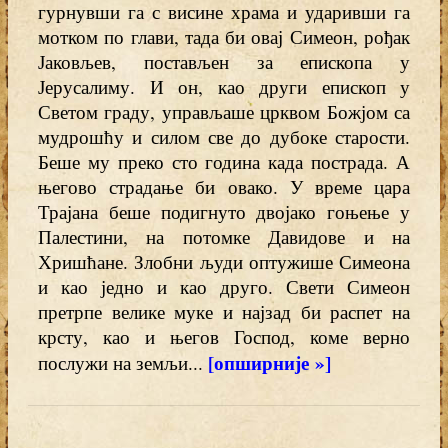
гурнувши га с висине храма и ударивши га
мотком по глави, тада би овај Симеон, рођак
Јаковљев, постављен за епископа у
Јерусалиму. И он, као други епископ у
Светом граду, управљаше црквом Божјом са
мудрошћу и силом све до дубоке старости.
Беше му преко сто година када пострада. А
његово страдање би овако. У време цара
Трајана беше подигнуто двојако гоњење у
Палестини, на потомке Давидове и на
Хришћане. Злобни људи оптужише Симеона
и као једно и као друго. Свети Симеон
претрпе велике муке и најзад би распет на
крсту, као и његов Господ, коме верно
[опширније »]
послужи на земљи...