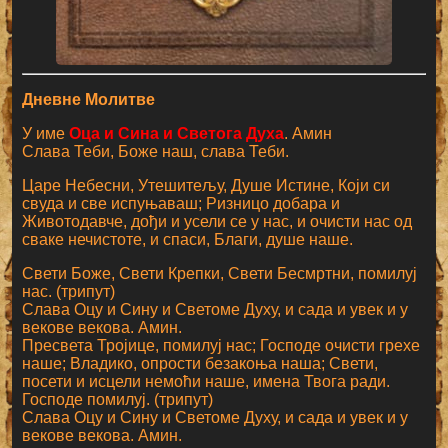
Дневне Молитве
У име
Оца и Сина и Светога Духа
. Амин
Слава Теби, Боже наш, слава Теби.
Царе Небесни, Утешитељу, Душе Истине, Који си
свуда и све испуњаваш; Ризницо добара и
Животодавче, дођи и усели се у нас, и очисти нас од
сваке нечистоте, и спаси, Благи, душе наше.
Свети Боже, Свети Крепки, Свети Бесмртни, помилуј
нас. (трипут)
Слава Оцу и Сину и Светоме Духу, и сада и увек и у
векове векова. Амин.
Пресвета Тројице, помилуј нас; Господе очисти грехе
наше; Владико, опрости безакоња наша; Свети,
посети и исцели немоћи наше, имена Твога ради.
Господе помилуј. (трипут)
Слава Оцу и Сину и Светоме Духу, и сада и увек и у
векове векова. Амин.