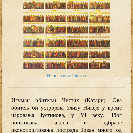
Икона свих Светих
Игуман обитељи Чистих (Катари). Ова
обитељ би устројена близу Никеје у време
царовања Јустинова, у VI веку. Због
поштовања икона и одбране
иконопоштовања пострада Јован много од