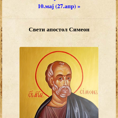
10.мај (27.апр) »
Свети апостол Симеон