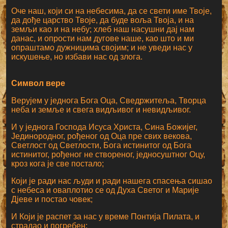
Оче наш, који си на небесима, да се свети име Твоје,
да дође царство Твоје, да буде воља Твоја, и на
земљи као и на небу; хлеб наш насушни дај нам
данас, и опрости нам дугове наше, као што и ми
опраштамо дужницима својим; и не уведи нас у
искушење, но избави нас од злога.
Символ вере
Верујем у једнога Бога Оца, Сведржитеља, Творца
неба и земље и свега видљивог и невидљивог.
И у једнога Господа Исуса Христа, Сина Божијег,
Јединородног, рођеног од Оца пре свих векова,
Светлост од Светлости, Бога истинитог од Бога
истинитог, рођеног не створеног, једносуштног Оцу,
кроз кога је све постало;
Који је ради нас људи и ради нашега спасења сишао
с небеса и оваплотио се од Духа Светог и Марије
Дјеве и постао човек;
И Који је распет за нас у време Понтија Пилата, и
страдао и погребен;