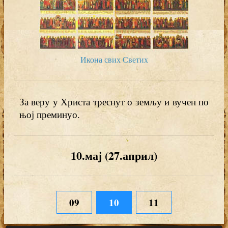
Икона свих Светих
За веру у Христа треснут о земљу и вучен по
њој преминуо.
10.мај (27.април)
09
10
11