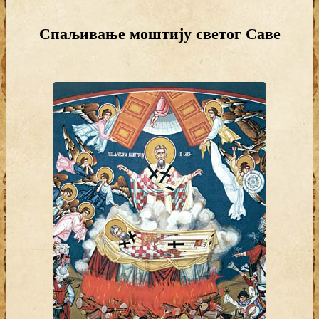
Спаљивање моштију светог Саве