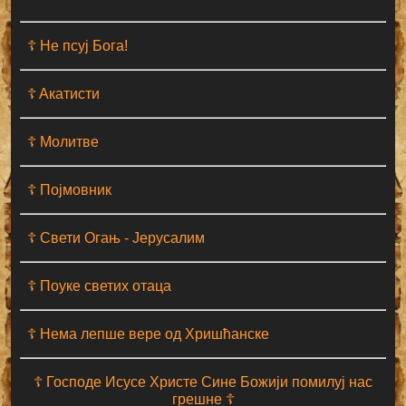
☦ Не псуј Бога!
☦ Aкатисти
☦ Молитве
☦ Појмовник
☦ Свети Огањ - Јерусалим
☦ Поуке светих отаца
☦ Нема лепше вере од Хришћанске
☦ Господе Исусе Христе Сине Божији помилуј нас
грешне ☦