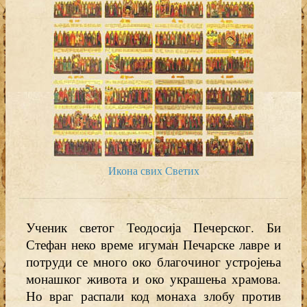
Икона свих Светих
Ученик светог Теодосија Печерског. Би
Стефан неко време игуман Печарске лавре и
потруди се много око благочиног устројења
монашког живота и око украшења храмова.
Но враг распали код монаха злобу против