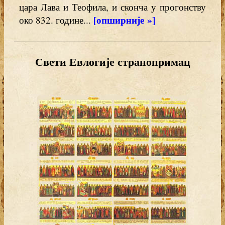
цара Лава и Теофила, и сконча у прогонству
[опширније »]
око 832. године...
Свети Евлогије странопримац