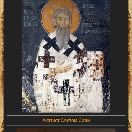
Акатист Светом Сави