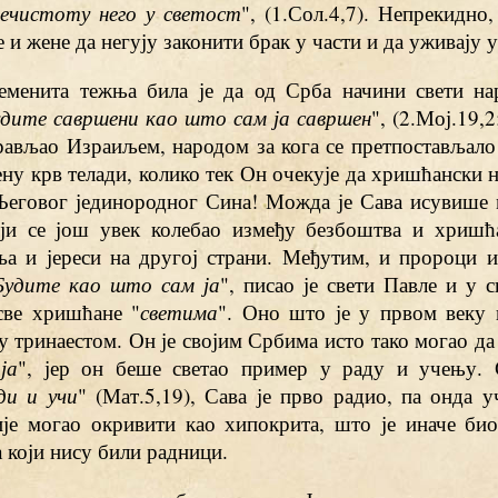
нечистоту него у светост
", (1.Сол.4,7). Непрекидно
 и жене да негују законити брак у части и да уживају у
еменита тежња била је да од Срба начини свети на
дите савршени као што сам ја савршен
", (2.Мој.19,2
рављао Израиљем, народом за кога се претпостављало 
ну крв телади, колико тек Он очекује да хришћански н
Његовог јединородног Сина! Можда је Сава исувише 
оји се још увек колебао између безбоштва и хришћа
ља и јереси на другој страни. Међутим, и пророци и
Будите као што сам ја
", писао је свети Павле и у 
 све хришћане "
светима
". Оно што је у првом веку 
 у тринаестом. Он је својим Србима исто тако могао да
ја
", јер он беше светао пример у раду и учењу.
ди и учи
" (Мат.5,19), Сава је прво радио, па онда у
ије могао окривити као хипокрита, што је иначе био
 који нису били радници.