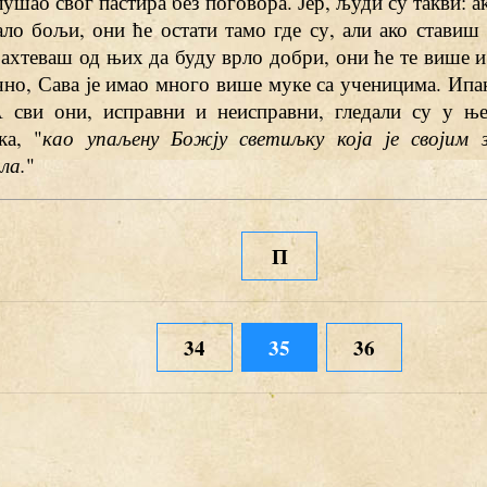
лушао свог пастира без поговора. Јер, људи су такви: 
ало бољи, они ће остати тамо где су, али ако стави
ахтеваш од њих да буду врло добри, они ће те више и
но, Сава је имао много више муке са ученицима. Ипак,
А сви они, исправни и неисправни, гледали су у њ
ка, "
као упаљену Божју светиљку која је својим 
ла.
"
П
34
35
36