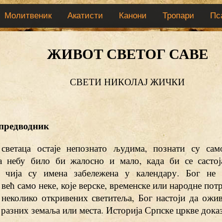
Молитвеник
Акатисти
Канони
Тропари
Пс
ЖИВОТ СВЕТОГ САВЕ
СВЕТИ НИКОЛАЈ ЖИЧКИ
 предводник
ветаца остаје непознато људима, познати су сам
а небу било би жалосно и мало, када би се састо
, чија су имена забележена у календару. Бог не 
 већ само неке, које верске, временске или народне пот
 неколико откривених светитеља, Бог настоји да ожив
разних земаља или места. Историја Српске цркве доказ 