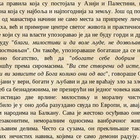
ка правила која су постојала у Азији и Палестини,
на која су најбоља и најпогоднија за земљу. Још од п
а од манастира начини не само места за припрему лич
ха, већ и примерне центре светог живота и практичног
 који су на власти упозоравао је да не буду горди и др
буду "
благи, милостиви и да воле људе, не дозвољав
лостављан
". Он такође, упозораваше богаташе да се 
зно богатство, већ да "
обогате себе добрим 
шћу према сиромасима. "
Ви сте створени од исте
и ви зависите од Бога колико они од вас
", говораше 
јани у вери, богати у љубави и да не враћају зло за зло
еб са безнадежнима, не презирући ни једног човека иако
 истицао две врлине: милостињу и моралну чист
било је у оно доба разуздано свуда по Европи, и, ава
 народима на Балкану. Сава је жестоко осуђивао оне 
езаконитим, неморалним односима ванбрачног жи
љавим делима. Често са сузама, он преклињаше так
јих нечистих навика, којима се само демони радују.