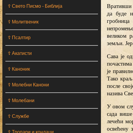
Вративши 
☦ Свето Писмо - Библија
да буде н
гробница
☦ Молитвеник
непромењен
великом р
☦ Псалтир
земљи. Јер
☦ Акатисти
Сава је о
почастима
☦ Каноник
је правилн
Тако краљ
после сво
☦ Молебни Канони
назива Св
☦ Молебани
У овом слу
сада више
☦ Службе
лечећи мо
освећену 
☦ Тропари и кондаци