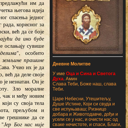
 предлажући им да
очетка његова идеја
ног спасења једног
 рада, корисног за
ски, већ да се боје
ајући да ико буде
не ослањају сувише
делима
", особито
, земљине прашине
Дневне Молитве
Сава. Учио их је да
, већ да деле своје
У име
Оца и Сина и Светога
Духа
. Амин
 је незнатан. Он је
Слава Теби, Боже наш, слава
оту. Зло моралне
Теби.
ј, чак и међу новим
Царе Небесни, Утешитељу,
који су своја тела
Душе Истине, Који си свуда и
вота, прељубом и
све испуњаваш; Ризницо
добара и Животодавче, дођи и
ве грешнике да се
усели се у нас, и очисти нас од
 "
Јер Бог нас није
сваке нечистоте, и спаси, Благи,