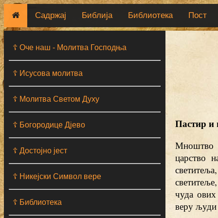
Садржај
Библија
Библиотека
Пост
☦ Оче наш - Moлитва Господња
☦ Исусова молитва
☦ Молитва Светом Духу
Пастир и
☦ Богородице Дјево
Мноштво с
☦ Достојно јест
царство н
светитеља
☦ Никејски Символ вере
светитеље,
чуда ових
☦ Библиотека
веру људи 