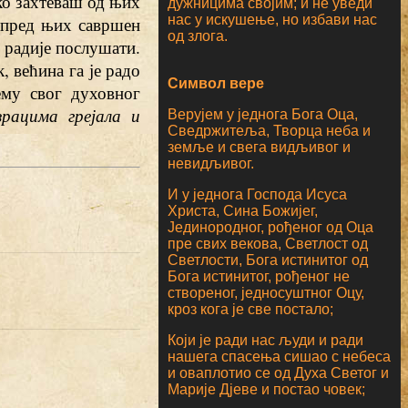
ако захтеваш од њих
дужницима својим; и не уведи
нас у искушење, но избави нас
ш пред њих савршен
од злога.
 радије послушати.
 већина га је радо
Символ вере
ему свог духовног
зрацима грејала и
Верујем у једнога Бога Оца,
Сведржитеља, Творца неба и
земље и свега видљивог и
невидљивог.
И у једнога Господа Исуса
Христа, Сина Божијег,
Јединородног, рођеног од Оца
пре свих векова, Светлост од
Светлости, Бога истинитог од
Бога истинитог, рођеног не
створеног, једносуштног Оцу,
кроз кога је све постало;
Који је ради нас људи и ради
нашега спасења сишао с небеса
и оваплотио се од Духа Светог и
Марије Дјеве и постао човек;