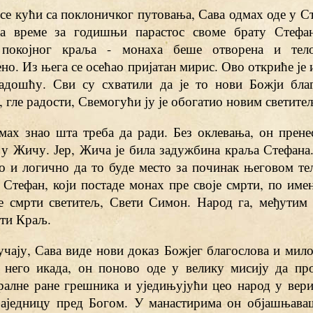
се кући са поклоничког путовања, Сава одмах оде у С
а време за годишњи парастос своме брату Стефан
 покојног краља - монаха беше отворена и тел
о. Из њега се осећао пријатан мирис. Ово откриће је 
адошћу. Сви су схватили да је то нови Божји бла
, гле радости, Свемогући ју је обогатио новим светите
дмах знао шта треба да ради. Без оклевања, он прене
 у Жичу. Јер, Жича је била задужбина краља Стефана
о и логично да то буде место за починак његовом тел
 Стефан, који постаде монах пре своје смрти, по име
је смрти светитељ, Свети Симон. Народ га, међутим
ети Краљ.
чају, Сава виде нови доказ Божјег благослова и мило
 него икада, он поново оде у велику мисију да про
ралне ране грешника и уједињујући цео народ у вери
заједницу пред Богом. У манастирима он објашњава