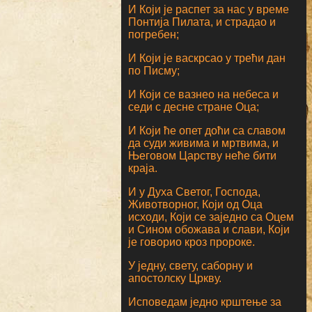
И Који је распет за нас у време
Понтија Пилата, и страдао и
погребен;
И Који је васкрсао у трећи дан
по Писму;
И Који се вазнео на небеса и
седи с десне стране Оца;
И Који ће опет доћи са славом
да суди живима и мртвима, и
Његовом Царству неће бити
краја.
И у Духа Светог, Господа,
Животворног, Који од Оца
исходи, Који се заједно са Оцем
и Сином обожава и слави, Који
је говорио кроз пророке.
У једну, свету, саборну и
апостолску Цркву.
Исповедам једно крштење за