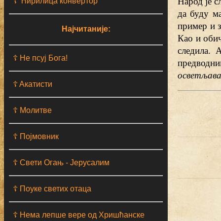
Народ је с
☦ Ћирилица конвертор
да буду м
пример и з
Најчитаније:
Као и обич
следила. 
☦ Не псуј Бога!
предводни
осветљава
☦ Aкатисти
☦ Молитве
☦ Појмовник
☦ Свети Огањ - Јерусалим
☦ Поуке светих отаца
☦ Нема лепше вере од Хришћанске