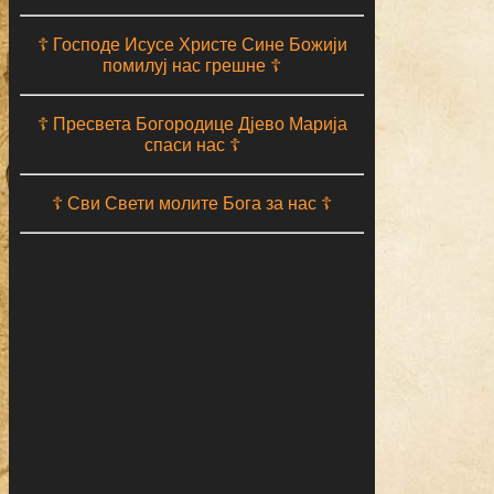
☦ Господе Исусе Христе Сине Божији
помилуј нас грешне ☦
☦ Пресвета Богородице Дјево Марија
спаси нас ☦
☦ Сви Свети молите Бога за нас ☦