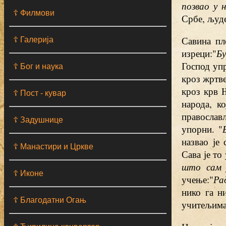
позвао у 
☦ Филмови
Србе, људе
Савина пл
☦ Галерија
изреци:"
Бу
Господ уп
☦ Бог и наука
кроз жртве
кроз крв 
☦ Пост - кувар
народа, к
православ
☦ Задушнице
упорни. "
назвао је
☦ Манастири и Цркве
Сава је то
што сам 
☦ Иконе
учење:"
Ра
нико га н
☦ Благодатни Огањ
учитељима