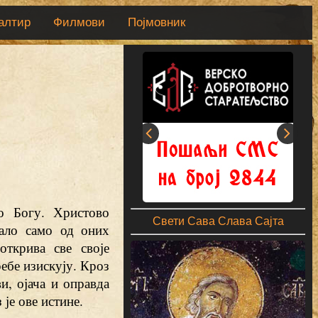
алтир
Филмови
Појмовник
о Богу. Христово
Свети Сава Слава Сајта
јало само од оних
открива све своје
ребе изискују. Кроз
и, ојача и оправда
је ове истине.