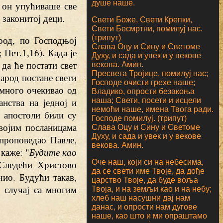
душе наше.
, он упућиваше све
 законитој деци.
Свети Боже, Свети Крепки,
Свети Бесмртни, помилуј нас.
(трипут)
род, по Господњој
Слава Оцу и Сину и Светоме
; Пет.1,16). Када је
Духу, и сада и увек и у векове
да ће постати свет
векова. Амин.
Пресвета Тројице, помилуј нас;
арод постане свети
Господе очисти грехе наше;
много очекивао од
Владико, опрости безакоња
нства на једној и
наша; Свети, посети и исцели
немоћи наше, имена Твога ради.
 апостоли били су
Господе помилуј. (трипут)
својим посланицама
Слава Оцу и Сину и Светоме
Духу, и сада и увек и у векове
проповедао Павле,
векова. Амин.
 каже: "
Будите као
Оче наш, који си на небесима,
 Следећи Христово
да се свети име Твоје, да дође
чио. Будући такав,
царство Твоје, да буде воља
 случај са многим
Твоја, и на земљи као и на небу;
хлеб наш насушни дај нам
данас, и опрости нам дугове
наше, као што и ми опраштамо