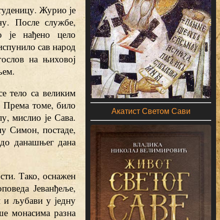
туденицу. Журио је
у. После службе,
о је нађено цело
испунило сав народ
гослов на њиховој
љем.
се тело са великим
. Према томе, било
Акатист Светом Сави
у, мислио је Сава.
ну Симон, постаде,
 до данашњег дана
сти. Тако, оснажен
поведа Јеванђеље,
 и љубави у једну
ше монасима разна