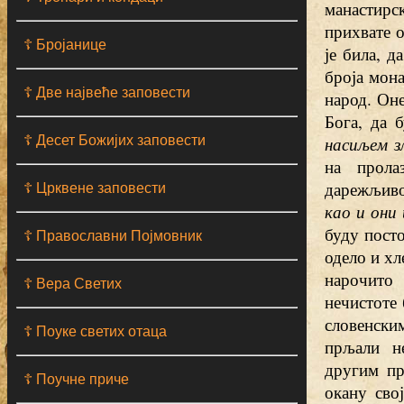
манастирс
прихвате о
☦ Бројанице
је била, д
броја мона
☦ Две највеће заповести
народ. Оне
Бога, да 
☦ Десет Божијих заповести
насиљем з
на прола
дарежљиво
☦ Црквене заповести
као и они 
буду посто
☦ Православни Појмовник
одело и хл
нарочито
☦ Вера Светих
нечистоте 
словенским
☦ Поуке светих отаца
прљали н
другим пр
☦ Поучне приче
окану сво