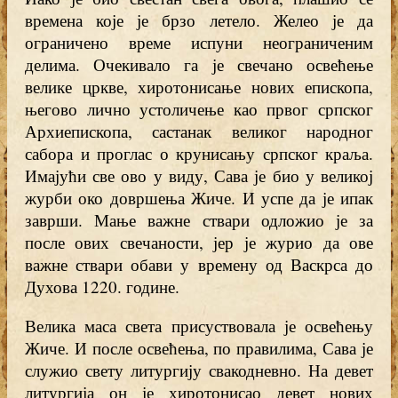
времена које је брзо летело. Желео је да
ограничено време испуни неограниченим
делима. Очекивало га је свечано освећење
велике цркве, хиротонисање нових епископа,
његово лично устоличење као првог српског
Архиепископа, састанак великог народног
сабора и проглас о крунисању српског краља.
Имајући све ово у виду, Сава је био у великој
журби око довршења Жиче. И успе да је ипак
заврши. Мање важне ствари одложио је за
после ових свечаности, јер је журио да ове
важне ствари обави у времену од Васкрса до
Духова 1220. године.
Велика маса света присуствовала је освећењу
Жиче. И после освећења, по правилима, Сава је
служио свету литургију свакодневно. На девет
литургија он је хиротонисао девет нових