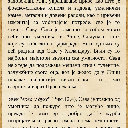
задовољан. Али, украшавање цркве, као што је
фреско-сликање купола и зидова, уметнички
камен, метални и дрвени радови, као и црквени
намештај за уобичајене потребе, све је то
чекало Саву. Сава је намерно са собом довео
већи број уметника из Азије, Солуна и оних
који су побегли из Цариграда. Неки од њих су
већ радили код Саве у Хиландару. Били су то
најбољи мајстори византијске уметности. Сава
не хтеде да подражава мешани стил Студенице,
задужбине свога оца, већ је желео да у Жичи
покаже најчистији византијски стил, као
савршени израз Православља.
Увек "
врео у духу
" (Рим.12,4), Сава је тражио од
уметника да пожуре што је могуће више,
премда је знао врло добро да је журба
непријатељски расположена према уметности.
Иако је био свестан свега овога, плашио се