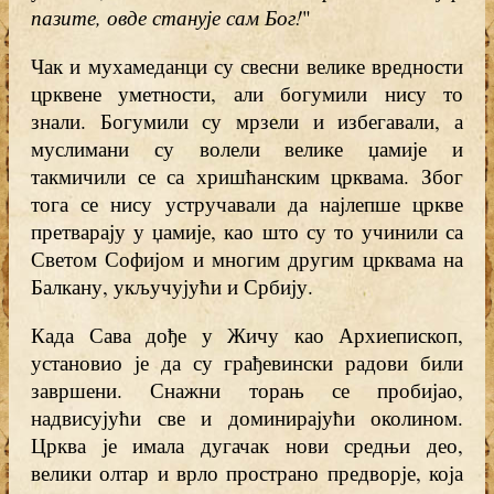
пазите, овде станује сам Бог!
"
Чак и мухамеданци су свесни велике вредности
црквене уметности, али богумили нису то
знали. Богумили су мрзели и избегавали, а
муслимани су волели велике џамије и
такмичили се са хришћанским црквама. Због
тога се нису устручавали да најлепше цркве
претварају у џамије, као што су то учинили са
Светом Софијом и многим другим црквама на
Балкану, укључујући и Србију.
Када Сава дође у Жичу као Архиепископ,
установио је да су грађевински радови били
завршени. Снажни торањ се пробијао,
надвисујући све и доминирајући околином.
Црква је имала дугачак нови средњи део,
велики олтар и врло пространо предворје, која