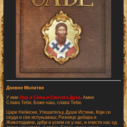
Дневне Молитве
У име
Оца и Сина и Светога Духа
. Амин
Слава Теби, Боже наш, слава Теби.
Царе Небесни, Утешитељу, Душе Истине, Који си
свуда и све испуњаваш; Ризницо добара и
Животодавче, дођи и усели се у нас, и очисти нас од