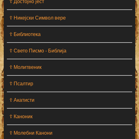
☦ Достојно јест
☦ Никејски Символ вере
☦ Библиотека
☦ Свето Писмо - Библија
☦ Молитвеник
☦ Псалтир
☦ Акатисти
☦ Каноник
☦ Молебни Канони