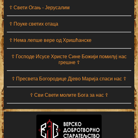
☦ Свети Огањ - Јерусалим
☦ Поуке светих отаца
☦ Нема лепше вере од Хришћанске
☦ Господе Исусе Христе Сине Божији помилуј нас
грешне ☦
☦ Пресвета Богородице Дјево Марија спаси нас ☦
☦ Сви Свети молите Бога за нас ☦