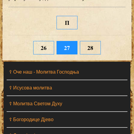
П
26
27
28
☦ Оче наш - Moлитва Господња
☦ Исусова молитва
☦ Молитва Светом Духу
☦ Богородице Дјево