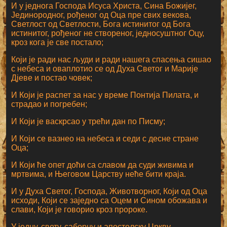
И у једнога Господа Исуса Христа, Сина Божијег,
Јединородног, рођеног од Оца пре свих векова,
Светлост од Светлости, Бога истинитог од Бога
истинитог, рођеног не створеног, једносуштног Оцу,
кроз кога је све постало;
Који је ради нас људи и ради нашега спасења сишао
с небеса и оваплотио се од Духа Светог и Марије
Дјеве и постао човек;
И Који је распет за нас у време Понтија Пилата, и
страдао и погребен;
И Који је васкрсао у трећи дан по Писму;
И Који се вазнео на небеса и седи с десне стране
Оца;
И Који ће опет доћи са славом да суди живима и
мртвима, и Његовом Царству неће бити краја.
И у Духа Светог, Господа, Животворног, Који од Оца
исходи, Који се заједно са Оцем и Сином обожава и
слави, Који је говорио кроз пророке.
У једну, свету, саборну и апостолску Цркву.