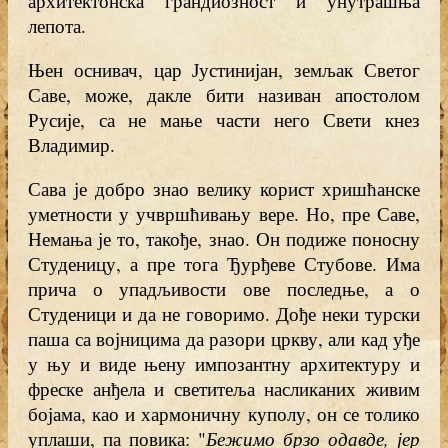
архитектонска грандиозност и унутрашња
лепота.
Њен оснивач, цар Јустинијан, земљак Светог
Саве, може, дакле бити називан апостолом
Русије, са не мање части него Свети кнез
Владимир.
Сава је добро знао велику корист хришћанске
уметности у учвршћивању вере. Но, пре Саве,
Немања је то, такође, знао. Он подиже поносну
Студеницу, а пре тога Ђурђеве Стубове. Има
прича о упадљивости ове последње, а о
Студеници и да не говоримо. Дође неки турски
паша са војницима да разори цркву, али кад уђе
у њу и виде њену импозантну архитектуру и
фреске анђела и светитеља насликаних живим
бојама, као и хармоничну куполу, он се толико
уплаши, па повика: "
Бежимо брзо одавде, јер