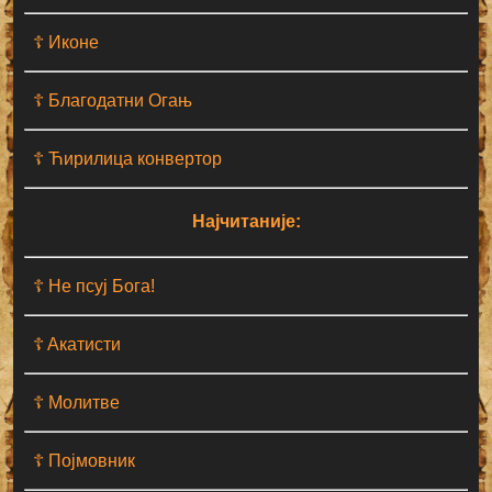
☦ Иконе
☦ Благодатни Огањ
☦ Ћирилица конвертор
Најчитаније:
☦ Не псуј Бога!
☦ Aкатисти
☦ Молитве
☦ Појмовник