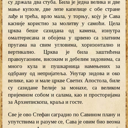
су држала два стуба. Била је једна велика и две
мање куполе, две лепе капелице с обе стране
лађе и трећа, врло мала, у торњу, коју је Сава
касније користио за молитву у самоћи. Цела
црква беше сазидана од камена, изнутра
омалтерисана и обојена у црвено са златним
пругама на свим угловима, хоризонтално и
вертикално. Црква је била заштићена
правоугаоним, високим и дебелим зидовима, са
много кула и пушкарница намењених за
одбрану од непријатеља. Унутар зидова и око
велике, као и мале цркве Светих Апостола, биле
су сазидане ћелије за монахе, са великом
пријемном собом и салама, као и просторијама
за Архиепископа, краља и госте.
Све је ово Стефан саградио по Савином плану и
упутствима и разуме се, Сава је овим био веома