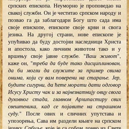
српских епископа. Неуморно је проповедао на
свакој служби. Он је честитао српском народу и
позвао га да заблагодари Богу што сада има
своје епископе, епископе своје крви и свога
језика. На другој страни, нове епископе је
упућивао да буду достојни наследници Христа
и апостола, како личним животом тако и у
вршењу своје јавне службе. "
Ваш живот
",
каже он, "
треба да буде тако дисциплинован,
да би могли да служите за пример свима
онима, који су вам поверени на старање. Јер,
будите сигурни, да ћете морати дати одговор
Исусу Христу чак и за најнезнатнију овцу свога
духовног стада, главном Архипастиру свих
свештеника, кад се појавите на страшном
суду.
" После ових и сличних упутстава и
упозорења, Сава им раздели књиге на српском
језику
Србуље
, које је са собом донео из Свете