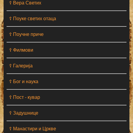
☦ Вера Светих
☦ Поуке светих отаца
☦ Поучне приче
☦ Филмови
☦ Галерија
☦ Бог и наука
☦ Пост - кувар
☦ Задушнице
☦ Манастири и Цркве