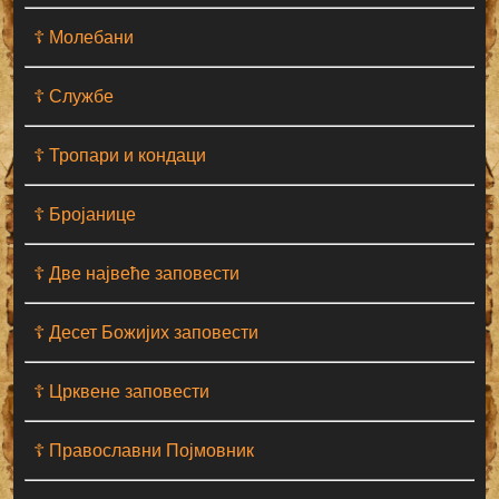
☦ Молебани
☦ Службе
☦ Тропари и кондаци
☦ Бројанице
☦ Две највеће заповести
☦ Десет Божијих заповести
☦ Црквене заповести
☦ Православни Појмовник