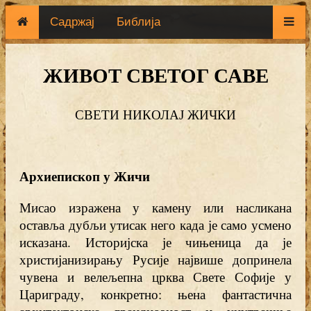
Садржај
Библија
ЖИВОТ СВЕТОГ САВЕ
СВЕТИ НИКОЛАЈ ЖИЧКИ
Архиепископ у Жичи
Мисао изражена у камену или насликана
оставља дубљи утисак него када је само усмено
исказана. Историјска је чињеница да је
христијанизирању Русије највише допринела
чувена и велељепна црква Свете Софије у
Цариграду, конкретно: њена фантастична