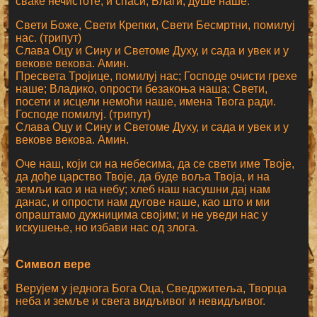
сваке нечистоте, и спаси, Благи, душе наше.
Свети Боже, Свети Крепки, Свети Бесмртни, помилуј
нас. (трипут)
Слава Оцу и Сину и Светоме Духу, и сада и увек и у
векове векова. Амин.
Пресвета Тројице, помилуј нас; Господе очисти грехе
наше; Владико, опрости безакоња наша; Свети,
посети и исцели немоћи наше, имена Твога ради.
Господе помилуј. (трипут)
Слава Оцу и Сину и Светоме Духу, и сада и увек и у
векове векова. Амин.
Оче наш, који си на небесима, да се свети име Твоје,
да дође царство Твоје, да буде воља Твоја, и на
земљи као и на небу; хлеб наш насушни дај нам
данас, и опрости нам дугове наше, као што и ми
опраштамо дужницима својим; и не уведи нас у
искушење, но избави нас од злога.
Символ вере
Верујем у једнога Бога Оца, Сведржитеља, Творца
неба и земље и свега видљивог и невидљивог.