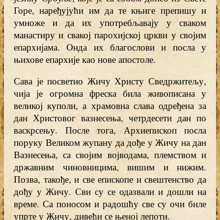
Горе, наређујући им да те књиге препишу и
умноже и да их употребљавају у сваком
манастиру и свакој парохијској цркви у својим
епархијама. Онда их благослови и посла у
њихове епархије као нове апостоле.
Сава је посветио Жичу Христу Сведржитељу,
чија је огромна фреска била живописана у
великој куполи, а храмовна слава одређена за
дан Христовог вазнесења, четрдесети дан по
васкрсењу. После тога, Архиепископ посла
поруку Великом жупану да дође у Жичу на дан
Вазнесења, са својим војводама, племством и
државним чиновницима, вишим и нижим.
Позва, такође, и све епископе и свештенство да
дођу у Жичу. Сви су се одазвали и дошли на
време. Са поносом и радошћу све су очи биле
упрте у Жичу, дивећи се њеној лепоти.