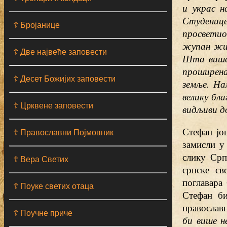
и украс н
Студенице
☦ Бројанице
просветио
жупан жив
☦ Две највеће заповести
Шта више,
проширена
☦ Десет Божијих заповести
земље. На
велику бла
☦ Црквене заповести
видљиви д
Стефан јо
☦ Православни Појмовник
замисли у
слику Срп
☦ Вера Светих
српске св
поглавара
☦ Поуке светих отаца
Стефан би
православн
☦ Поучне приче
би више не