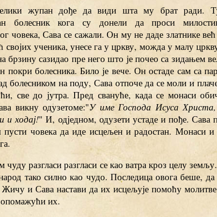
Велики жупан дође да види шта му брат ради. Ту
ван болесник кога су донели да проси милости
г човека, Сава се сажали. Он му не даде златнике већ 
ћ својих ученика, унесе га у цркву, можда у малу црк
 на брзину сазидао пре него што је почео са зидањем в
 покри болесника. Било је вече. Он остаде сам са па
д болесником на поду, Сава отпоче да се моли и плаче
ући, све до јутра. Пред свануће, када се монаси об
ава викну одузетоме:"
У име Господа Исуса Христа,
и и ходај!
" И, одједном, одузети устаде и пође. Сава
и пусти човека да иде исцељен и радостан. Монаси и
га.
м чуду разгласи разгласи се као ватра кроз целу земљу
народ тако силно као чудо. Последица овога беше, д
у Жичу и Сава настави да их исцељује помоћу молитв
ропомажући их.