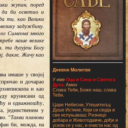
лики жупан, поред
у да би осветио и
да ти, као Велики
велику задужбину.
ог Симеона много
требе наше велике
, ти дугујеш Богу
ј, дакле, Жичу као
Дневне Молитве
ва имаше у својој
У име
Оца и Сина и Светога
спричао и дочарао
Духа
. Амин
рхиепископа и као
Слава Теби, Боже наш, слава
буду крунисани од
Теби.
шћу и одважношћу,
Царе Небесни, Утешитељу,
а, јединственим у
Душе Истине, Који си свуда и
све испуњаваш; Ризницо
во. "
Такви планови
добара и Животодавче, дођи и
ефан би, можда, на
усели се у нас, и очисти нас од