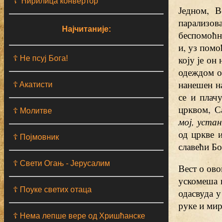
☦ Ћирилица конвертор
Једном, 
парализо
Најчитаније:
беспомоћно
и, уз помо
коју је он
☦ Не псуј Бога!
одеждом он
нанешен на
☦ Aкатисти
се и плач
црквом, С
☦ Молитве
мој, устан
од цркве 
☦ Појмовник
славећи Бо
☦ Свети Огањ - Јерусалим
Вест о ово
ускомеша 
☦ Поуке светих отаца
одасвуда 
руке и ми
☦ Нема лепше вере од Хришћанске