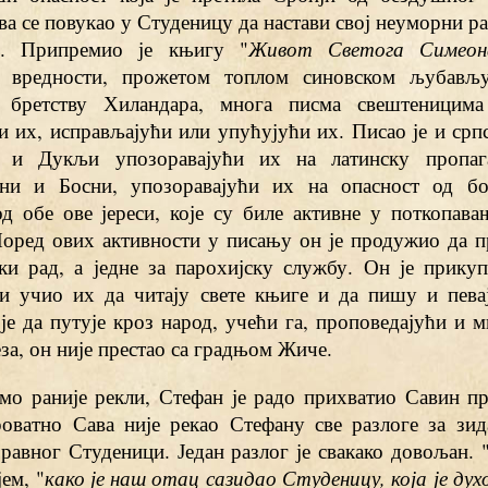
ва се повукао у Студеницу да настави свој неуморни р
е. Припремио је књигу "
Живот Светога Симеон
е вредности, прожетом топлом синовском љубављу
е бретству Хиландара, многа писма свештеницима
 их, исправљајући или упућујући их. Писао је и срп
и и Дукљи упозоравајући их на латинску пропа
ни и Босни, упозоравајући их на опасност од бо
од обе ове јереси, које су биле активне у поткопав
Поред ових активности у писању он је продужио да п
ки рад, а једне за парохијску службу. Он је прикуп
и учио их да читају свете књиге и да пишу и певај
је да путује кроз народ, учећи га, проповедајући и 
за, он није престао са градњом Жиче.
мо раније рекли, Стефан је радо прихватио Савин пр
оватно Сава није рекао Стефану све разлоге за зид
равног Студеници. Један разлог је свакако довољан. 
јем, "
како је наш отац сазидао Студеницу, која је дух