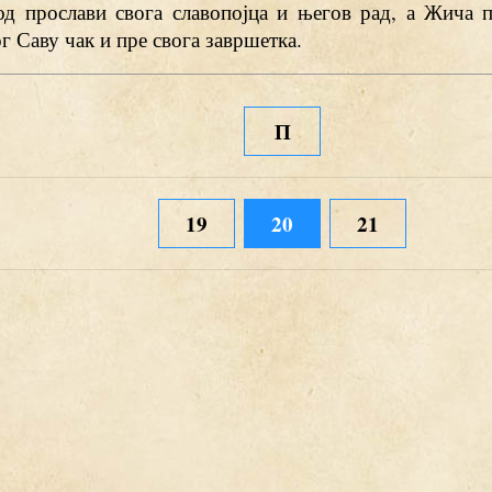
од прослави свога славопојца и његов рад, а Жича п
г Саву чак и пре свога завршетка.
П
19
20
21