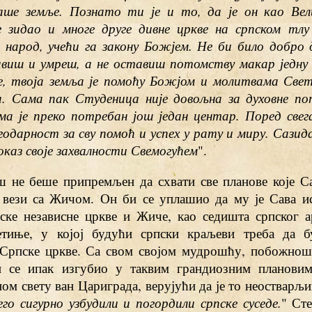
аше земље. Познато ти је и то, да је он као Ве
 зидао и многе друге дивне цркве на српском тл
 народ, учећи га закону Божјем. Не би било добро 
иш и умреш, а не оставиш потомству макар једну 
 твоја земља је помоћу Божјом и молитвама Свет
. Сама пак Студеница није довољна за духовне по
ма је преко потребан још један центар. Поред свега
годарност за сву помоћ и успех у рату и миру. Сазида
оказ своје захвалности Свемогућем
".
ш не беше припремљен да схвати све планове које Са
 вези са Жичом. Он би се уплашио да му је Сава и
ске независне цркве и Жиче, као седишта српског а
етиње, у којој будући српски краљеви треба да 
 Српске цркве. Са свом својом мудрошћу, побожно
 се ипак изгубио у таквим грандиозним плановим
ом свету ван Цариграда, верујући да је то неостварљи
го сигурно узбудили и погордили српске суседе.
" Ст