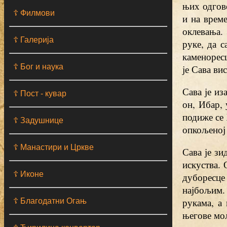
њих одгово
☦ Филмови
и на време
оклевања.
☦ Галерија
руке, да с
каменоресц
☦ Бог и наука
је Сава ви
Сава је из
☦ Пост - кувар
он, Ибар,
подиже се
☦ Задушнице
опкољеној
☦ Манастири и Цркве
Сава је з
искуства. 
☦ Иконе
дуборесце
најбољим. 
рукама, а
☦ Благодатни Огањ
његове мо