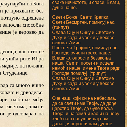
 рачунајући на Бога
сваке нечистоте, и спаси, Благи,
душе наше.
н је прихватио без
и потпуно одрешене
Свети Боже, Свети Крепки,
Свети Бесмртни, помилуј нас.
и запосли способне
(трипут)
више је веровео да
Слава Оцу и Сину и Светоме
Духу, и сада и увек и у векове
векова. Амин.
Пресвета Тројице, помилуј нас;
уденица, као што се
Господе очисти грехе наше;
ни ушћа реке Ибра
Владико, опрости безакоња
наша; Свети, посети и исцели
мадије, на пољани
немоћи наше, имена Твога ради.
д Студенице.
Господе помилуј. (трипут)
Слава Оцу и Сину и Светоме
Духу, и сада и увек и у векове
сада са много више
векова. Амин.
 коваче и дрводеље,
вари најбоље међу
Оче наш, који си на небесима,
да се свети име Твоје, да дође
м саветима, тако и
царство Твоје, да буде воља
г је одговарао на
Твоја, и на земљи као и на небу;
хлеб наш насушни дај нам
данас, и опрости нам дугове