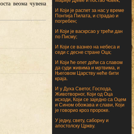
Марије Дјеве и постао човек;
оста веома чувена
И Који је распет за нас у време
Понтија Пилата, и страдао и
погребен;
И Који је васкрсао у трећи дан
по Писму;
И Који се вазнео на небеса и
седи с десне стране Оца;
И Који ће опет доћи са славом
да суди живима и мртвима, и
Његовом Царству неће бити
краја.
И у Духа Светог, Господа,
Животворног, Који од Оца
исходи, Који се заједно са Оцем
и Сином обожава и слави, Који
је говорио кроз пророке.
У једну, свету, саборну и
апостолску Цркву.