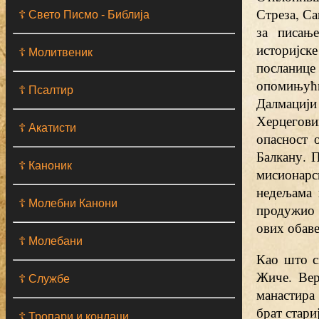
Стреза, Са
☦ Свето Писмо - Библија
за писањ
историјск
☦ Молитвеник
посланиц
опомињући
☦ Псалтир
Далмациј
Херцегови
☦ Акатисти
опасност 
Балкану. 
☦ Каноник
мисионарс
недељама 
☦ Молебни Канони
продужио 
ових обаве
☦ Молебани
Као што с
Жиче. Вер
☦ Службе
манастира 
брат стари
☦ Тропари и кондаци