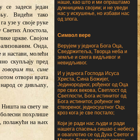
наше, као што и ми опраштамо
 се задеси један
дужницима својим; и не уведи
њу. Видећи тако
нас у искушење, но избави нас
од злога.
га узе у своје руке
ву Светих Апостола,
Символ вере
елике цркве. Својом
рализованим. Онда,
Верујем у једнога Бога Оца,
Сведржитеља, Творца неба и
 и настави, молећи
земље и свега видљивог и
ично скупљају пред
невидљивог.
 говорим ти, сине
И у једнога Господа Исуса
 потом отвори врата
Христа, Сина Божијег,
 народ се дивљаху,
Јединородног, рођеног од Оца
пре свих векова, Светлост од
Светлости, Бога истинитог од
Бога истинитог, рођеног не
. Ништа на свету не
створеног, једносуштног Оцу,
кроз кога је све постало;
а болесни похрлише
е, полажући на њих
Који је ради нас људи и ради
нашега спасења сишао с небеса
и оваплотио се од Духа Светог и