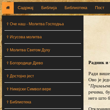
Садржај
Библија
Библиотека
Пост
☦ Оче наш - Moлитва Господња
☦ Исусова молитва
☦ Молитва Светом Духу
Радник и
☦ Богородице Дјево
Ради више
☦ Достојно јест
Ово је је
"
Примљен
☦ Никејски Символ вере
речима, б
него што 
☦ Библиотека
Отклонивш