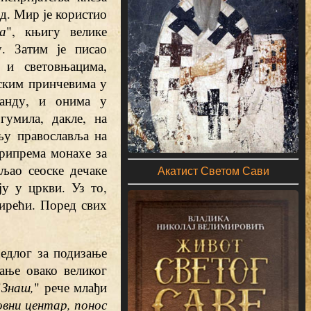
ад. Мир је користио
а
", књигу велике
. Затим је писао
 и световњацима,
ским принчевима у
ганду, и онима у
гумила, дакле, на
ању православља на
рипрема монахе за
љао сеоске дечаке
Акатист Светом Сави
у у цркви. Уз то,
мирећи. Поред свих
едлог за подизање
ање овако великог
"
Знаш,
" рече млађи
овни центар, понос