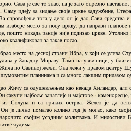
рио. Сава је све то знао, па је зато опрезно наставио,
. Саму идеју за зидање своје цркве задужбине, Стефа
 За спровођење тога у дело он је дао Сави средства 
ам изабере место за нову цркву, да направи планове 
е, пошто никада раније није подизао цркве. Утолико 
соко квалификован за такав посао.
абрао место на десној страни Ибра, у који се улива Ст
 улива у Западну Мораву. Тамо на узвишици, у близи
 Жича по Савиној жељи. Она лежи у правом центру Шу
 шумовитим планинама и са много лакшим прилазом о
идао Жичу са одушевљењем као некада Хиландар, али 
Он сакупи најбоље занатлије и мајсторе - каменоресце,
 из Солуна и са грчких острва. Желео је да ост
Он је лично помагао колико год је могао, како своји
 нарочито својим усрдним молитвама. И милостиви Бо
литве чудима.