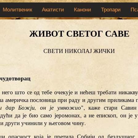
Молитвеник
Акатисти
Канони
Тропари
Пс
ЖИВОТ СВЕТОГ САВЕ
СВЕТИ НИКОЛАЈ ЖИЧКИ
 чудотворац
 него што се од тебе очекује и нећеш требати никакв
дна америчка пословица при раду и другим приликама 
и дар Божји, он је умножио
", каже стари Савин
удући да је био само јеромонах, а не епископ, он је
би други учинили у његовом чину.
и опасност која је претила Србији од бездушног 