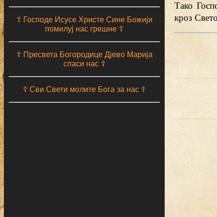
Тако Госп
кроз Свето
☦ Господе Исусе Христе Сине Божији
помилуј нас грешне ☦
☦ Пресвета Богородице Дјево Марија
спаси нас ☦
☦ Сви Свети молите Бога за нас ☦