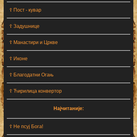
☦ Пост - кувар
☦ Задушнице
☦ Манастири и Цркве
☦ Иконе
☦ Благодатни Огањ
☦ Ћирилица конвертор
Најчитаније:
☦ Не псуј Бога!