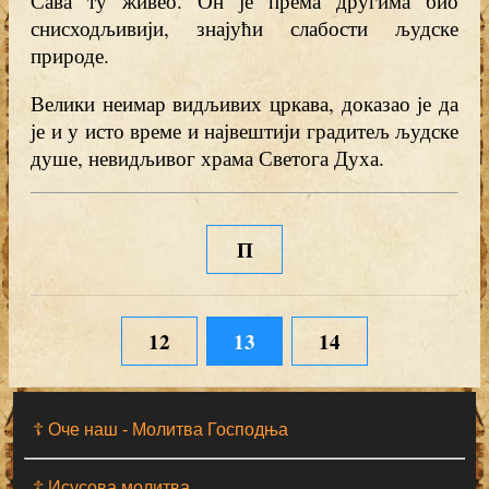
Сава ту живео. Он је према другима био
снисходљивији, знајући слабости људске
природе.
Велики неимар видљивих цркава, доказао је да
је и у исто време и највештији градитељ људске
душе, невидљивог храма Светога Духа.
П
12
13
14
☦ Оче наш - Moлитва Господња
☦ Исусова молитва