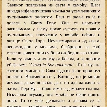
Савиног повлачења из света у самоћу. Њега
никада није напуштала чежња за усамљеничким
пустињачким животом. Баш та жеља га је и
довела у Свету Гору. Она се нарочито
распламсала у њему после сусрета са правим
пустињацима, повученим у колибе, пећине и
литице Свете Горе. Неузнемиравани од свега,
непрекидани у мислима, безбрижни за свој
телесни живот, они су били слободни као птице.
Били су само у друштву са Богом, и са дивним
убеђењем:
"Само је Бог довољан"
. То је пут ка
светости, мислио је Сава када их је по први пут
посетио. Вративши се у Ватопед он је молио
игумана да му дозволи да и он иде да живи са
њима. Тада му је било само седамнаест година.
Искусном игуману ова молба не беше ништа
ново. То се увек дешавало и дешава се са
младим, одушевљеним почетницима. Они