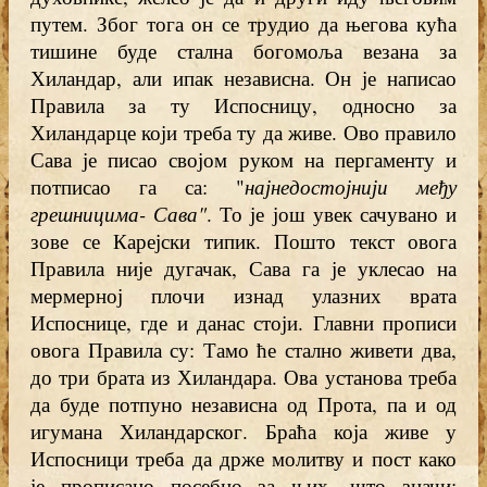
путем. Због тога он се трудио да његова кућа
тишине буде стална богомоља везана за
Хиландар, али ипак независна. Он је написао
Правила за ту Испосницу, односно за
Хиландарце који треба ту да живе. Ово правило
Сава је писао својом руком на пергаменту и
потписао га са: "
најнедостојнији међу
грешницима- Сава"
. То је још увек сачувано и
зове се Карејски типик. Пошто текст овога
Правила није дугачак, Сава га је уклесао на
мермерној плочи изнад улазних врата
Испоснице, где и данас стоји. Главни прописи
овога Правила су: Тамо ће стално живети два,
до три брата из Хиландара. Ова установа треба
да буде потпуно независна од Прота, па и од
игумана Хиландарског. Браћа која живе у
Испосници треба да држе молитву и пост како
је прописано посебно за њих, што значи: