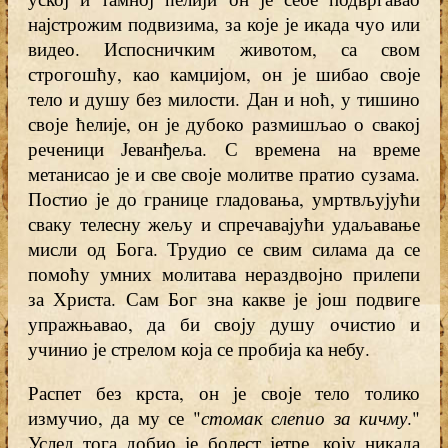
најстрожим подвизима, за које је икада чуо или
видео. Испосничким животом, са свом
строгошћу, као камџијом, он је шибао своје
тело и душу без милости. Дан и ноћ, у тишино
своје ћелије, он је дубоко размишљао о свакој
реченици Јеванђеља. С времена на време
метанисао је и све своје молитве пратио сузама.
Постио је до границе гладовања, умртвљујући
сваку телесну жељу и спречавајући удаљавање
мисли од Бога. Трудио се свим силама да се
помоћу умних молитава нераздвојно прилепи
за Христа. Сам Бог зна какве је још подвиге
упражњавао, да би своју душу очистио и
учинио је стрелом која се пробија ка небу.
Распет без крста, он је своје тело толико
измучио, да му се "
стомак слепио за кичму
."
Услед тога добио је болест јетре, коју никада