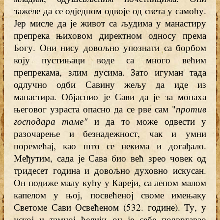
зажеле да се одједном одвоје од света у самоћу.
Јер мисле да је живот са људима у манастиру
препрека њиховом директном односу према
Богу. Они нису довољно упознати са борбом
коју пустињаци воде са много већим
препрекама, злим дусима. Зато игуман тада
одлучно одби Савину жељу да иде из
манастира. Објаснио је Сави да је за монаха
његовог узраста опасно да се рве сам "
против
господара таме"
и да то може одвести у
разочарење и безнадежност, чак и умни
поремећај, као што се некима и догађало.
Међутим, сада је Сава био већ зрео човек од
тридесет година и довољно духовно искусан.
Он подиже малу кућу у Кареји, са лепом малом
капелом у њој, посвећеној своме имењаку
Светоме Сави Освећеном (532. године). Ту, у
уској и тамној ћелији он је себе подвргавао