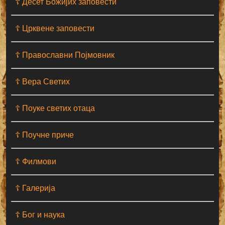
☦ Десет Божијих заповести
☦ Црквене заповести
☦ Православни Појмовник
☦ Вера Светих
☦ Поуке светих отаца
☦ Поучне приче
☦ Филмови
☦ Галерија
☦ Бог и наука