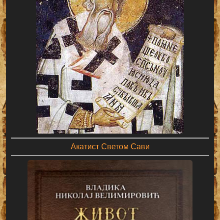
Акатист Светом Сави