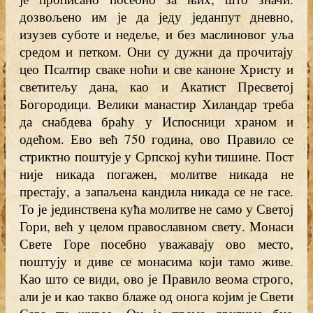
дозвољено им је да једу једанпут дневно,
изузев суботе и недеље, и без маслиновог уља
средом и петком. Они су дужни да прочитају
цео Псалтир сваке ноћи и све каноне Христу и
светитељу дана, као и Акатист Пресветој
Богородици. Велики манастир Хиландар треба
да снабдева браћу у Испосници храном и
одећом. Ево већ 750 година, ово Правило се
стриктно поштује у Српској кући тишине. Пост
није никада погажен, молитве никада не
престају, а запаљена кандила никада се не гасе.
То је јединствена кућа молитве не само у Светој
Гори, већ у целом православном свету. Монаси
Свете Горе посебно уважавају ово место,
поштују и диве се монасима који тамо живе.
Као што се види, ово је Правило веома строго,
али је и као такво блаже од онога којим је Свети