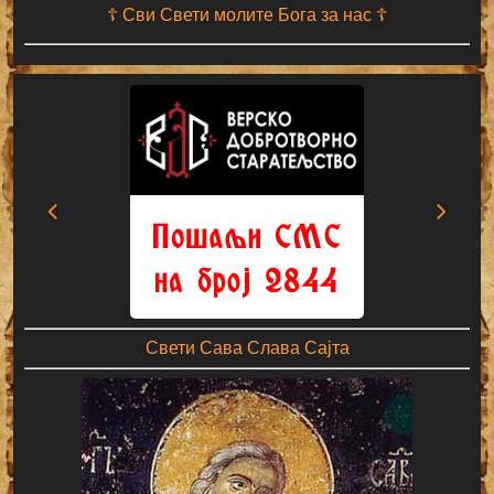
☦ Сви Свети молите Бога за нас ☦
Свети Сава Слава Сајта