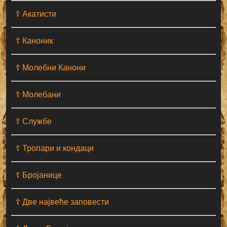
☦ Акатисти
☦ Каноник
☦ Молебни Канони
☦ Молебани
☦ Службе
☦ Тропари и кондаци
☦ Бројанице
☦ Две највеће заповести