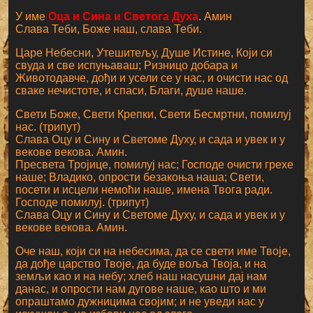
У име
Оца и Сина и Светога Духа
. Амин
Слава Теби, Боже наш, слава Теби.
Царе Небесни, Утешитељу, Душе Истине, Који си
свуда и све испуњаваш; Ризницо добара и
Животодавче, дођи и усели се у нас, и очисти нас од
сваке нечистоте, и спаси, Благи, душе наше.
Свети Боже, Свети Крепки, Свети Бесмртни, помилуј
нас. (трипут)
Слава Оцу и Сину и Светоме Духу, и сада и увек и у
векове векова. Амин.
Пресвета Тројице, помилуј нас; Господе очисти грехе
наше; Владико, опрости безакоња наша; Свети,
посети и исцели немоћи наше, имена Твога ради.
Господе помилуј. (трипут)
Слава Оцу и Сину и Светоме Духу, и сада и увек и у
векове векова. Амин.
Оче наш, који си на небесима, да се свети име Твоје,
да дође царство Твоје, да буде воља Твоја, и на
земљи као и на небу; хлеб наш насушни дај нам
данас, и опрости нам дугове наше, као што и ми
опраштамо дужницима својим; и не уведи нас у