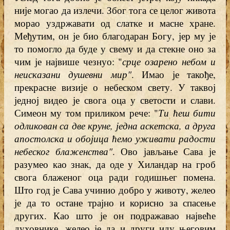
није могао да излечи. Због тога се целог живота
морао уздржавати од слатке и масне хране.
Међутим, он је био благодаран Богу, јер му је
то помогло да буде у свему и да стекне оно за
чим је највише чезнуо: "
срце озарено небом и
неисказани душевни мир"
. Имао је такође,
прекрасне визије о небеском свету. У таквој
једној видео је свога оца у светости и слави.
Симеон му том приликом рече: "
Ти ћеш бити
одликован са две круне, једна аскетска, а друга
апостолска и обојица ћемо уживати радости
небеског блаженства"
. Ово јављање Сава је
разумео као знак, да оде у Хиландар на гроб
свога блаженог оца ради годишњег помена.
Што год је Сава учинио добро у животу, желео
је да то остане трајно и корисно за спасење
других. Као што је он подражавао највеће
духовнике, желео је да и други иду његовим