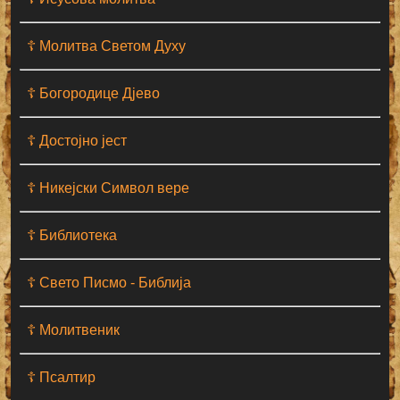
☦ Молитва Светом Духу
☦ Богородице Дјево
☦ Достојно јест
☦ Никејски Символ вере
☦ Библиотека
☦ Свето Писмо - Библија
☦ Молитвеник
☦ Псалтир