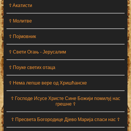
☦ Aкатисти
☦ Молитве
☦ Појмовник
☦ Свети Огањ - Јерусалим
☦ Поуке светих отаца
☦ Нема лепше вере од Хришћанске
☦ Господе Исусе Христе Сине Божији помилуј нас
грешне ☦
☦ Пресвета Богородице Дјево Марија спаси нас ☦