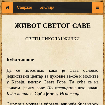
Садржај
Библија
ЖИВОТ СВЕТОГ САВЕ
СВЕТИ НИКОЛАЈ ЖИЧКИ
Кућа тишине
Да се потсетимо како је Сава основао
јединствени центар за духовне вежбе и молитве
у Кареји, центру Свете Горе. Та кућа се на
грчком језику зове
Исихастирион
што значи
Кућа тишине
. Срби је зову
Испосница
.
Смрт оца можда је убрзала, али није била узрок