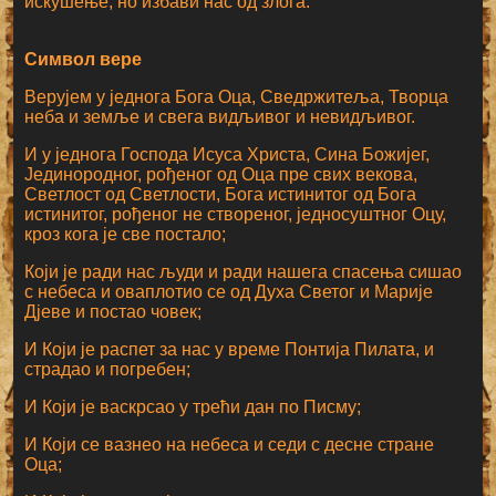
искушење, но избави нас од злога.
Символ вере
Верујем у једнога Бога Оца, Сведржитеља, Творца
неба и земље и свега видљивог и невидљивог.
И у једнога Господа Исуса Христа, Сина Божијег,
Јединородног, рођеног од Оца пре свих векова,
Светлост од Светлости, Бога истинитог од Бога
истинитог, рођеног не створеног, једносуштног Оцу,
кроз кога је све постало;
Који је ради нас људи и ради нашега спасења сишао
с небеса и оваплотио се од Духа Светог и Марије
Дјеве и постао човек;
И Који је распет за нас у време Понтија Пилата, и
страдао и погребен;
И Који је васкрсао у трећи дан по Писму;
И Који се вазнео на небеса и седи с десне стране
Оца;