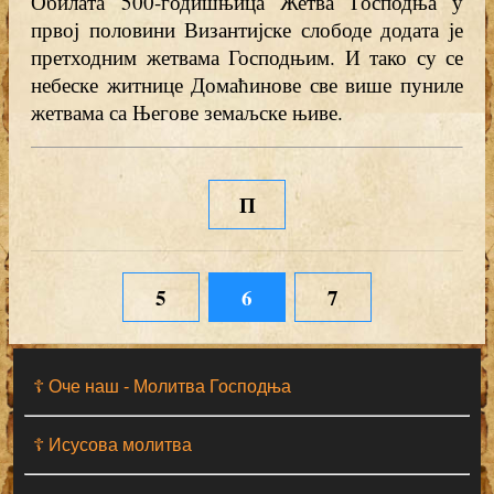
Обилата 500-годишњица Жетва Господња у
првој половини Византијске слободе додата је
претходним жетвама Господњим. И тако су се
небеске житнице Домаћинове све више пуниле
жетвама са Његове земаљске њиве.
П
5
6
7
☦ Оче наш - Moлитва Господња
☦ Исусова молитва