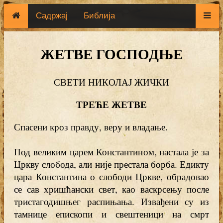
Садржај
Библија
ЖЕТВЕ ГОСПОДЊЕ
СВЕТИ НИКОЛАЈ ЖИЧКИ
ТРЕЋЕ ЖЕТВЕ
Спасени кроз правду, веру и владање.
Под великим царем Константином, настала је за
Цркву слобода, али није престала борба. Едикту
цара Константина о слободи Цркве, обрадовао
се сав хришћански свет, као васкрсењу после
тристагодишњег распињања. Извађени су из
тамнице епископи и свештеници на смрт