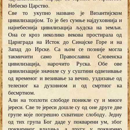
Небеско Царство.
Све то укупно названо је Византијском
цивилизацијом. То је без сумње најдуховнија и
најнебеснија цивилизација људска на земљи.
Она се кроз неколико векова простирала од
Цариграда на Исток до Синајске Горе и на
Запад до Ирске. Са њом се позније могла
такмичити само Православна Словенска
цивилизација, нарочито Руска. Обе ове
цивилизације значиле су у суштини одвезивање
од временог и везивање за вечно, уздизање од
телесног ка духовном и од смртног ка
бесмртном.
Али на топлоти слободе поникле су и многе
јереси. Све те јереси дошле су од оне друге две
групе које погрешно схватише слободу. Једну
од тих група Бог даде у покварени ум, због
поквареног владања, а другу у покварено