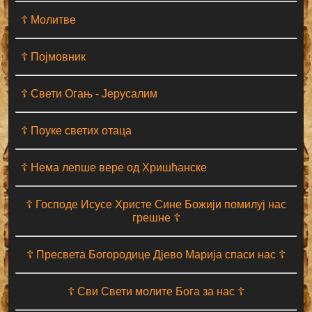
☦ Молитве
☦ Појмовник
☦ Свети Огањ - Јерусалим
☦ Поуке светих отаца
☦ Нема лепше вере од Хришћанске
☦ Господе Исусе Христе Сине Божији помилуј нас
грешне ☦
☦ Пресвета Богородице Дјево Марија спаси нас ☦
☦ Сви Свети молите Бога за нас ☦