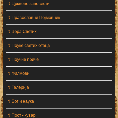
☦ Црквене заповести
☦ Православни Појмовник
☦ Вера Светих
☦ Поуке светих отаца
☦ Поучне приче
☦ Филмови
☦ Галерија
☦ Бог и наука
☦ Пост - кувар