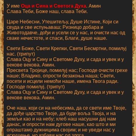
У име
Оца и Сина и Светога Духа
. Амин
Слава Теби, Боже наш, слава Теби.
Царе Небесни, Утешитељу, Душе Истине, Који си
свуда и све испуњаваш; Ризницо добара и
Животодавче, дођи и усели се у нас, и очисти нас од
сваке нечистоте, и спаси, Благи, душе наше.
Свети Боже, Свети Крепки, Свети Бесмртни, помилуј
нас. (трипут)
Слава Оцу и Сину и Светоме Духу, и сада и увек и у
векове векова. Амин.
Пресвета Тројице, помилуј нас; Господе очисти грехе
наше; Владико, опрости безакоња наша; Свети,
посети и исцели немоћи наше, имена Твога ради.
Господе помилуј. (трипут)
Слава Оцу и Сину и Светоме Духу, и сада и увек и у
векове векова. Амин.
Оче наш, који си на небесима, да се свети име Твоје,
да дође царство Твоје, да буде воља Твоја, и на
земљи као и на небу; хлеб наш насушни дај нам
данас, и опрости нам дугове наше, као што и ми
опраштамо дужницима својим; и не уведи нас у
искушење, но избави нас од злога.