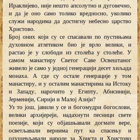
Ираклијево, није нешто апсолутно и дуговечно,
и да је оно само толико вредносно, уколико
служи народима да достигну небесно царство
Христово.
Број оних који су се спасавали по пустињама
духовном атлетиком био је врло велики, и
растао је у слободи из столећа у столеће. У
самом манастиру Светог Саве Освештаног
живело је само у једној генерацији десет хиљада
монаха. А где су остале генерације у том
манастиру, и у осталим манастирима на Истоку
и Западу, нарочито у Египту, Абисинији,
Јерменији, Сирији и Малој Азији?
Уз то још, јавили у се и богомудри богослови,
велики архијереји, надахнути песници свете
поезије, који су објашњавали догмате вере,
осветљавали вернима пут ка спасењу и
одушевљавали народе за Христа и Христово