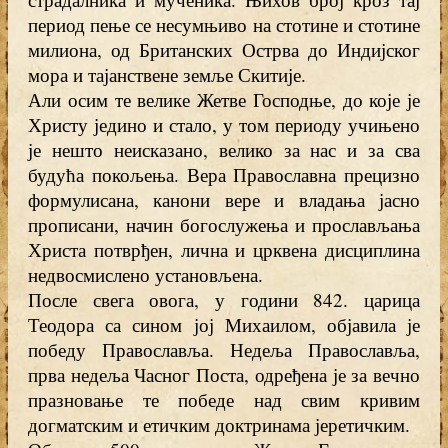
период пење се несумњиво на стотине и стотине
милиона, од Британских Острва до Индијског
мора и тајанствене земље Скитије.
Али осим те велике Жетве Господње, до које је
Христу једино и стало, у том периоду учињено
је нешто неисказано, велико за нас и за сва
будућа покољења. Вера Православна прецизно
формулисана, канони вере и владања јасно
прописани, начин богослужења и прослављања
Христа потврђен, лична и црквена дисциплина
недвосмислено установљена.
После свега овога, у години 842. царица
Теодора са сином јој Михаилом, објавила је
победу Православља. Недеља Православља,
прва недеља Часног Поста, одређена је за вечно
празновање те победе над свим кривим
догматским и етичким доктринама јеретичким.