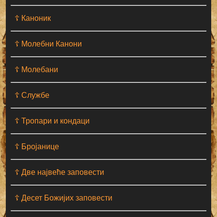
☦ Каноник
☦ Молебни Канони
☦ Молебани
☦ Службе
☦ Тропари и кондаци
☦ Бројанице
☦ Две највеће заповести
☦ Десет Божијих заповести