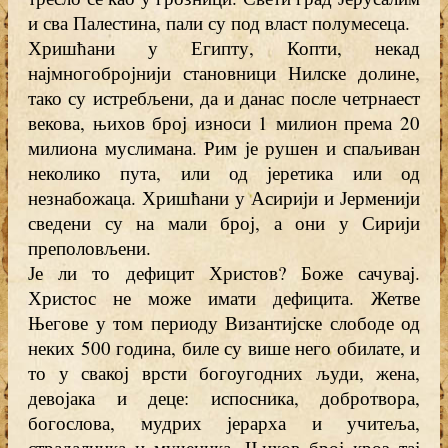
и сва Палестина, пали су под власт полумесеца.
Хришћани у Египту, Копти, некад
најмногобројнији становници Нилске долине,
тако су истребљени, да и данас после четрнаест
векова, њихов број износи 1 милион према 20
милиона муслимана. Рим је рушен и спаљиван
неколико пута, или од јеретика или од
незнабожаца. Хришћани у Асирији и Јерменији
сведени су на мали број, а они у Сирији
преполовљени.
Је ли то дефицит Христов? Боже сачувај.
Христос не може имати дефицита. Жетве
Његове у том периоду Византијске слободе од
неких 500 година, биле су више него обилате, и
то у свакој врсти богоугодних људи, жена,
девојака и деце: испосника, добротвора,
богослова, мудрих јерарха и учитеља,
страдалника и мученика. Њихов број кроз тај