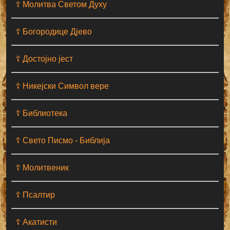
☦ Молитва Светом Духу
☦ Богородице Дјево
☦ Достојно јест
☦ Никејски Символ вере
☦ Библиотека
☦ Свето Писмо - Библија
☦ Молитвеник
☦ Псалтир
☦ Акатисти