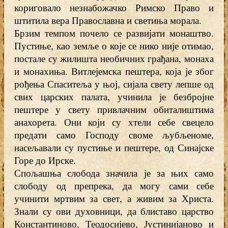
кориговало незнабожачко Римско Право и
штитила вера Православна и светиња морала.
Брзим темпом почело се развијати монаштво.
Пустиње, као земље о које се нико није отимао,
постале су жилишта необичних грађана, монаха
и монахиња. Витлејемска пештера, која је због
рођења Спаситеља у њој, сијала свету лепше од
свих царских палата, учинила је безбројне
пештере у свету привлачним обиталиштима
анахорета. Они који су хтели себе свецело
предати само Господу своме љубљеноме,
насељавали су пустиње и пештере, од Синајске
Горе до Ирске.
Спољашња слобода значила је за њих само
слободу од препрека, да могу сами себе
учинити мртвим за свет, а живим за Христа.
Знали су ови духовници, да блиставо царство
Константиново, Теодосијево, Јустинијаново и