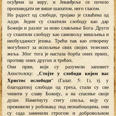
осуђени за веру, и Јеванђеље се почело
проповедати не више шапатом, него гласом.
Но радост од слободе, тројако је схваћена од
људи. Једни су схватили слободу као дар
Божији и разлог за ново слављење Бога. Други
су схватили слободу као самовољу мишљења и
необузданост језика. Трећи пак као отворену
могућност за испољење свих својих телесних
жеља. Због тога је настала борба оних првих,
противу оних других и трећих.
Они први, који су разумели заповест
Стојте у слободи којом вас
Апостолску: „
Христос ослободи
“ (Галат. 5: 1), тј. у
благодатној слободи од греха, стали су све
чинити у славу Божију, а на спасење своје
душе. Наметнуту стегу споља, коју су
преживели у робовању под незнабошцима, они
су сада заменили строгом и добровољном