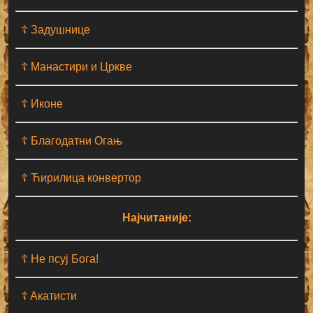
☦ Задушнице
☦ Манастири и Цркве
☦ Иконе
☦ Благодатни Огањ
☦ Ћирилица конвертор
Најчитаније:
☦ Не псуј Бога!
☦ Aкатисти