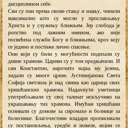
дисциплином себе.
Сви су они према своме стању и знању, чинили
максимално што су могли у прослављању
Христа и у служењу ближњем. Јер слобода је
ропство под лажним именом, ако није
посвећена служби Богу и ближњима, кроз коју
се једино и постиже лично спасење.
Они који су били у могућности подизали су
дивне храмове. Цареви су у том предњачили. И
сам Константин, нарочито мајка му јелена,
зидали су многе цркве. Јустинијанова Света
Софија светлила је над свима као царица свих
хришћанских храмова. Надахнути уметници
употребљавали су свој таленат искључиво на
украшавању тих храмова. Имућни хришћани
оснивали су домове за сиромахе и болнице за
болеснике. Благочестиви владари прописивали
су постановљења, уредбе и новеле, којим се