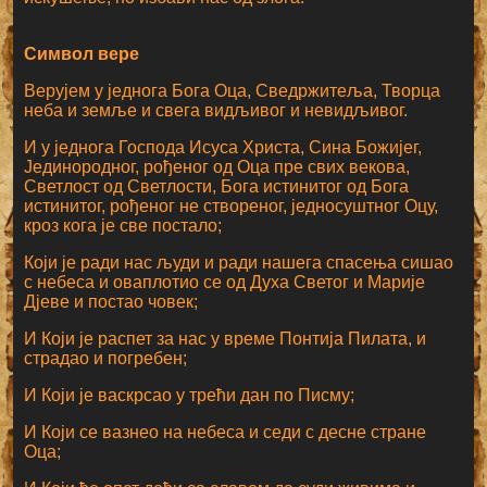
Символ вере
Верујем у једнога Бога Оца, Сведржитеља, Творца
неба и земље и свега видљивог и невидљивог.
И у једнога Господа Исуса Христа, Сина Божијег,
Јединородног, рођеног од Оца пре свих векова,
Светлост од Светлости, Бога истинитог од Бога
истинитог, рођеног не створеног, једносуштног Оцу,
кроз кога је све постало;
Који је ради нас људи и ради нашега спасења сишао
с небеса и оваплотио се од Духа Светог и Марије
Дјеве и постао човек;
И Који је распет за нас у време Понтија Пилата, и
страдао и погребен;
И Који је васкрсао у трећи дан по Писму;
И Који се вазнео на небеса и седи с десне стране
Оца;