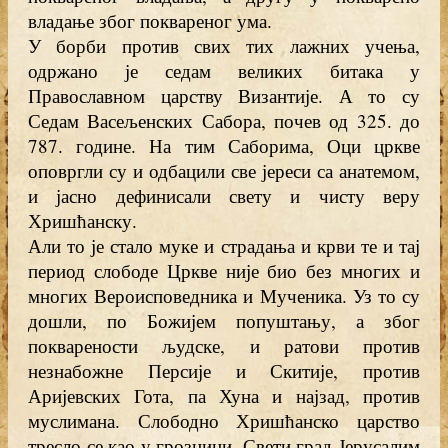
владање због поквареног ума.
У борби против свих тих лажних учења,
одржано је седам великих битака у
Православном царству Византије. А то су
Седам Васељенских Сабора, почев од 325. до
787. године. На тим Саборима, Оци цркве
оповргли су и одбацили све јереси са анатемом,
и јасно дефинисали свету и чисту веру
Хришћанску.
Али то је стало муке и страдања и крви те и тај
период слободе Цркве није био без многих и
многих Вероисповедника и Мученика. Уз то су
дошли, по Божијем попуштању, а због
покварености људске, и ратови против
незнабожне Персије и Скитије, против
Аријевских Гота, па Хуна и најзад, против
муслимана. Слободно Хришћанско царство
тресло се као у грозници. Свети град Јерусалим