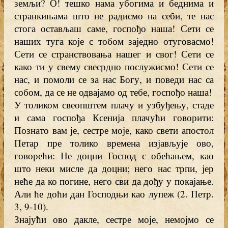
земљи? О! тешко нама убогима и беднима и
странкињама што не радисмо на себи, те нас
стога остављаш саме, госпођо наша! Сети се
наших туга које с тобом заједно отуговасмо!
Сети се странствовања нашег и свог! Сети се
како ти у свему свесрдно послужисмо! Сети се
нас, и помоли се за нас Богу, и поведи нас са
собом, да се не одвајамо од тебе, госпођо наша!
У толиком свеопштем плачу и узбуђењу, стаде
и сама госпођа Ксенија плачући говорити:
Познато вам је, сестре моје, како свети апостол
Петар пре толико времена изјављује ово,
говорећи: Не доцни Господ с обећањем, као
што неки мисле да доцни; него нас трпи, јер
неће да ко погине, него сви да дођу у покајање.
Али ће доћи дан Господњи као лупеж (2. Петр.
3, 9-10).
Знајући ово дакле, сестре моје, немојмо се