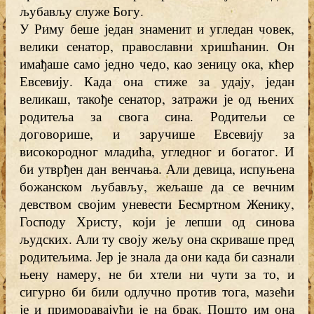
љубављу служе Богу.
У Риму беше један знаменит и угледан човек,
велики сенатор, православни хришћанин. Он
имађаше само једно чедо, као зеницу ока, кћер
Евсевију. Када она стиже за удају, један
великаш, такође сенатор, затражи је од њених
родитеља за свога сина. Родитељи се
договорише, и заручише Евсевију за
високородног младића, угледног и богатог. И
би утврђен дан венчања. Али девица, испуњена
божанском љубављу, жељаше да се вечним
девством својим уневести Бесмртном Женику,
Господу Христу, који је лепши од синова
људских. Али ту своју жељу она скриваше пред
родитељима. Јер је знала да они када би сазнали
њену намеру, не би хтели ни чути за то, и
сигурно би били одлучно против тога, мазећи
је и приморавајући је на брак. Пошто им она