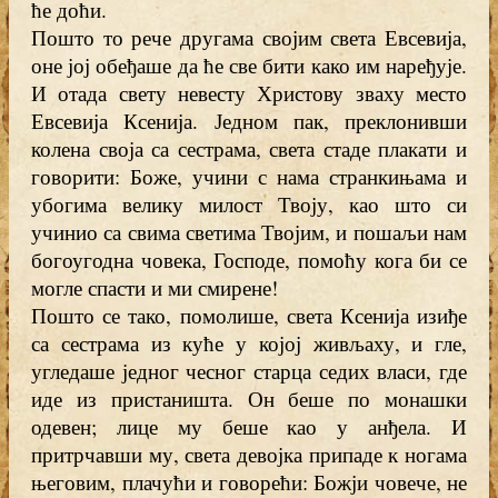
ће доћи.
Пошто то рече другама својим света Евсевија,
оне јој обеђаше да ће све бити како им наређује.
И отада свету невесту Христову зваху место
Евсевија Ксенија. Једном пак, преклонивши
колена своја са сестрама, света стаде плакати и
говорити: Боже, учини с нама странкињама и
убогима велику милост Твоју, као што си
учинио са свима светима Твојим, и пошаљи нам
богоугодна човека, Господе, помоћу кога би се
могле спасти и ми смирене!
Пошто се тако, помолише, света Ксенија изиђе
са сестрама из куће у којој живљаху, и гле,
угледаше једног чесног старца седих власи, где
иде из пристаништа. Он беше по монашки
одевен; лице му беше као у анђела. И
притрчавши му, света девојка припаде к ногама
његовим, плачући и говорећи: Божји човече, не