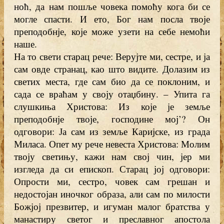
ноћ, да нам пошље човека помоћу кога би се
могле спасти. И ето, Бог нам посла твоје
преподобнје, које може узети на себе немоћи
наше.
На то свети старац рече: Верујте ми, сестре, и ја
сам овде странац, као што видите. Долазим из
светих места, где сам био да се поклоним, и
сада се враћам у своју отаџбину. – Упита га
слушкиња Христова: Из које је земље
преподобнје твоје, господине мој’? Он
одговори: Ја сам из земље Каријске, из града
Миласа. Опет му рече невеста Христова: Молим
твоју светињу, кажи нам свој чин, јер ми
изгледа да си епископ. Старац јој одговори:
Опрости ми, сестро, човек сам грешан и
недостојан иночког образа, али сам по милости
Божјој презвитер, и игуман малог братства у
манастиру светог и преславног апостола