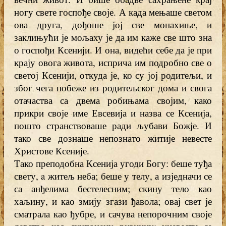
ногу свете госпође своје. А када мењаше светом
ова друга, дођоше јој све монахиње, и
заклињући је мољаху је да им каже све што зна
о госпођи Ксенији. И она, видећи себе да је при
крају овога живота, исприча им подробно све о
светој Ксенији, откуда је, ко су јој родитељи, и
због чега побеже из родитељског дома и свога
отачаства са двема робињама својим, како
прикри своје име Евсевија и назва се Ксенија,
пошто странствоваше ради љубави Божје. И
тако све дознаше непознато житије невесте
Христове Ксеније.
Тако преподобна Ксенија угоди Богу: беше туђа
свету, a житељ неба; беше у телу, а изједначи се
са анђелима бестелесним; скину тело као
хаљину, и као змију згази ђавола; овај свет је
сматрала као ђубре, и сачува непорочним своје