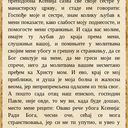
преподобна Ксенија сазва све своје сестре у
манастирску цркву, и стаде им говорити:
Госпође моје и сестре, знам колику љубав к
мени показасте, како слабост моју поднесосте, и
помогосте мени странкињи. И сада вас молим,
имајте ту љубав до краја према мени,
слушкињи вашој, и помињите у молитвама
својим мене убогу и грешну и странкињу, да се
Бог смилује на мене, да ме греси моји не
спрече, него да молитвама вашим несметано
пређем ка Христу мом. И ево, крај се мој
приближи, и душа је моја болна и жалосна
веома, јер неприпремљена одлазим из тела свог.
А пошто сада отац наш епископ, господин
Павле, није овде, то му ви, када буде дошао,
место мене реците: Овако рече убога Ксенија:
Ради Бога, чесни оче, сећај се мога
странствовања, јер си ме ти упутио, и увео у