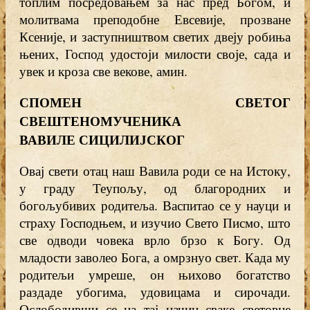
топлим посредовањем за нас пред Богом, и
молитвама преподобне Евсевије, прозване
Ксеније, и заступништвом светих двеју робиња
њених, Господ удостоји милости своје, сада и
увек и кроза све векове, амин.
СПОМЕН СВЕТОГ
СВЕШТЕНОМУЧЕНИКА
ВАВИЛЕ СИЦИЛИЈСКОГ
Овај свети отац наш Вавила роди се на Истоку,
у граду Теупољу, од благородних и
богољубивих родитеља. Васпитао се у науци и
страху Господњем, и изучио Свето Писмо, што
све одводи човека врло брзо к Богу. Од
младости заволео Бога, а омрзнуо свет. Када му
родитељи умреше, он њихово богатство
раздаде убогима, удовицама и сирочади.
Ослободивши се на тај начин сваке световне