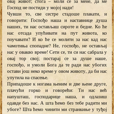
овај живот; стога – моли се за мене, да ме
Господ не постиди у мојој нади!
Чувши то, све сестре стадоше плакати, и
говорити: Госпођо наша и наставнице душа
наших, ти нас остављаш сироте и бедне. Ко ће
нас отсада упућивати на пут живота, ко
поучавати? И ко ће се молити за нас кад нас
чамотиња спопадне? Не, госпођо, не остављај
нас у овакво време! Сети се, ти си нас сабрала у
овај тор свој; постарај се за душе наше,
госпођо, и умоли Бога да те ради нас убогих
остави још неко време у овом животу, да би нас
упутила на спасење.
Припадоше к ногама њеним и две њене друге,
плачући горко и говорећи: Ти нас већ
напушташ, господарице наша, и одлазиш
одавде без нас. А шта ћемо без тебе радити ми
убоге? Шта ћемо чинити ми странкиње у туђој