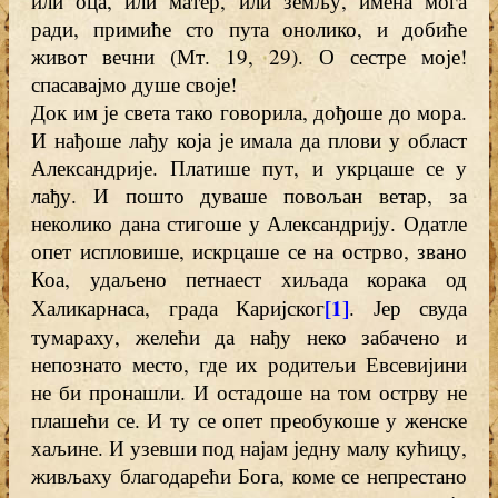
или оца, или матер, или земљу, имена мога
ради, примиће сто пута онолико, и добиће
живот вечни (Мт. 19, 29). О сестре моје!
спасавајмо душе своје!
Док им је света тако говорила, дођоше до мора.
И нађоше лађу која је имала да плови у област
Александрије. Платише пут, и укрцаше се у
лађу. И пошто дуваше повољан ветар, за
неколико дана стигоше у Александрију. Одатле
опет испловише, искрцаше се на острво, звано
Коа, удаљено петнаест хиљада корака од
[1]
Халикарнаса, града Каријског
. Јер свуда
тумараху, желећи да нађу неко забачено и
непознато место, где их родитељи Евсевијини
не би пронашли. И остадоше на том острву не
плашећи се. И ту се опет преобукоше у женске
хаљине. И узевши под најам једну малу кућицу,
живљаху благодарећи Бога, коме се непрестано