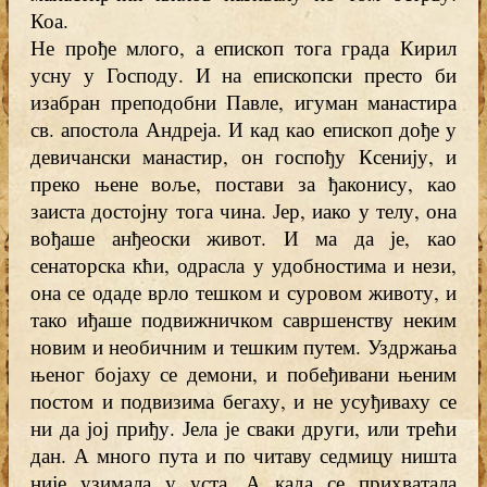
Коа.
Не прође млого, а епископ тога града Кирил
усну у Господу. И на епископски престо би
изабран преподобни Павле, игуман манастира
св. апостола Андреја. И кад као епископ дође у
девичански манастир, он госпођу Ксенију, и
преко њене воље, постави за ђаконису, као
заиста достојну тога чина. Јер, иако у телу, она
вођаше анђеоски живот. И ма да је, као
сенаторска кћи, одрасла у удобностима и нези,
она се одаде врло тешком и суровом животу, и
тако иђаше подвижничком савршенству неким
новим и необичним и тешким путем. Уздржања
њеног бојаху се демони, и побеђивани њеним
постом и подвизима бегаху, и не усуђиваху се
ни да јој приђу. Јела је сваки други, или трећи
дан. А много пута и по читаву седмицу ништа
није узимала у уста. А када се прихватала