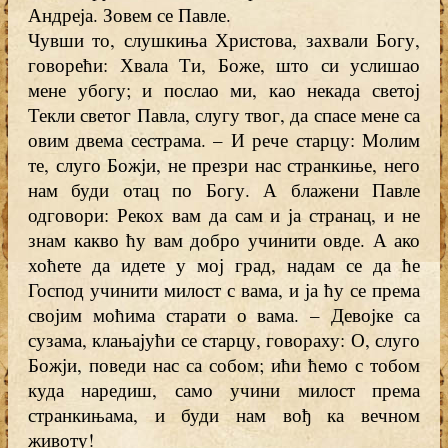
Андреја. Зовем се Павле.
Чувши то, слушкиња Христова, захвали Богу,
говорећи: Хвала Ти, Боже, што си услишао
мене убогу; и послао ми, као некада светој
Текли светог Павла, слугу твог, да спасе мене са
овим двема сестрама. – И рече старцу: Молим
те, слуго Божји, не презри нас странкиње, него
нам буди отац по Богу. А блажени Павле
одговори: Рекох вам да сам и ја странац, и не
знам какво ћу вам добро учинити овде. А ако
хоћете да идете у мој град, надам се да ће
Господ учинити милост с вама, и ја ћу се према
својим моћима старати о вама. – Девојке са
сузама, клањајући се старцу, говораху: О, слуго
Божји, поведи нас са собом; ићи ћемо с тобом
куда наредиш, само учини милост према
странкињама, и буди нам вођ ка вечном
животу!