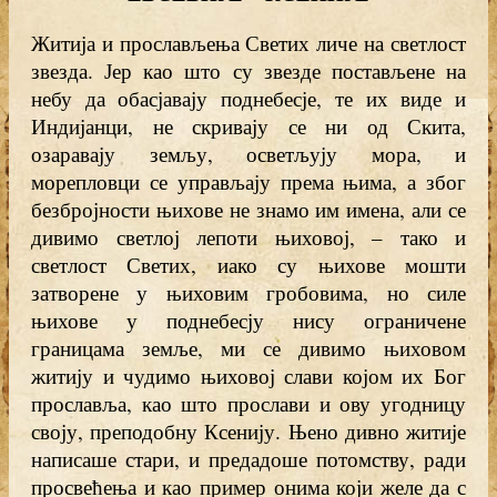
Житија и прослављења Светих личе на светлост
звезда. Јер као што су звезде постављене на
небу да обасјавају поднебесје, те их виде и
Индијанци, не скривају се ни од Скита,
озаравају земљу, осветљују мора, и
морепловци се управљају према њима, а због
безбројности њихове не знамо им имена, али се
дивимо светлој лепоти њиховој, – тако и
светлост Светих, иако су њихове мошти
затворене у њиховим гробовима, но силе
њихове у поднебесју нису ограничене
границама земље, ми се дивимо њиховом
житију и чудимо њиховој слави којом их Бог
прославља, као што прослави и ову угодницу
своју, преподобну Ксенију. Њено дивно житије
написаше стари, и предадоше потомству, ради
просвећења и као пример онима који желе да с