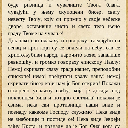
буде ризница и чувалиште Твога блага,
чувајући у њему скупоцени бисер, свету
невесту Твоју, коју си примио у своје небеске
дворе, оставивши чисто и свето тело њено
граду Твоме на чување!
Док тако сви плакаху и говораху, гледајући на
венац и крст који су се видели на небу, сав се
христољубиви народ, нарочито жене, запалише
ревношћу, и громко говораху епископу Павлу:
Немој скривати славу града нашег, преподобни
епископе! немој прећутати хвалу нашу! немој
скривати бисер који нам је Бог открио! Покажи
отворено упаљену свећу, која је досада под
поклопцем била и потајно светлила! покажи је
свима, нека сви противници наши виде и
познаду каквоме Господу служимо! Нека виде
не знабошци и постиде се! Нека виде Јевреји
тајну Крста, и познаду да је Бог Онај кога су