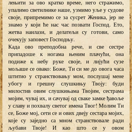
лењити за ово кратко време, него стражимо,
упалимо светилнике наше, узмимо уље у судове
своје, припремимо се за сусрет Женика, јер не
знамо у који ће нас час позвати Господ. Ето,
жетва наилази, и делатељи су готови, само
очекују заповест Господњу.
Када ово преподобна рече, и све сестре
припадоше к ногама њеним плачући, она
подиже к небу руке своје, и лијући сузе
мољаше се овако: Боже, Ти си ме до овога часа
штитио у странствовању мом, послушај мене
убогу и грешну слушкињу Твоју: буди
милостив овим слушкињама Твојим, сестрама
мојим, чувај их, и сачувај од сваке замке ђавоље
у славу и похвалу светог имена Твог! Молим Ти
се, Боже мој, сети се и ових двеју сестара мојих,
које су заједно са мном странствовале ради
љубави Твоје! И као што се у овом