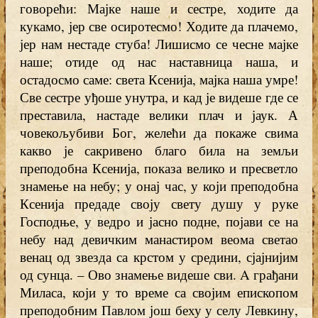
говорећи: Мајке наше и сестре, ходите да
кукамо, јер све осиротесмо! Ходите да плачемо,
јер нам нестаде стуба! Лишисмо се чесне мајке
наше; отиде од нас наставница наша, и
остадосмо саме: света Ксенија, мајка наша умре!
Све сестре уђоше унутра, и кад је видеше где се
преставила, настаде велики плач и јаук. А
човекољубиви Бог, желећи да покаже свима
какво је сакривено благо била на земљи
преподобна Ксенија, показа велико и пресветло
знамење на небу; у онај час, у који преподобна
Ксенија предаде своју свету душу у руке
Господње, у ведро и јасно подне, појави се на
небу над девичким манастиром веома светао
венац од звезда са крстом у средини, сјајнијим
од сунца. – Ово знамење видеше сви. A грађани
Миласа, који у то време са својим епископом
преподобним Павлом још беху у селу Левкину,