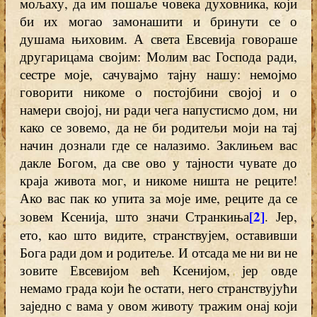
мољаху, да им пошаље човека духовника, који
би их могао замонашити и бринути се о
душама њиховим. А света Евсевија говораше
другарицама својим: Молим вас Господа ради,
сестре моје, сачувајмо тајну нашу: немојмо
говорити никоме о постојбини својој и о
намери својој, ни ради чега напустисмо дом, ни
како се зовемо, да не би родитељи моји на тај
начин дознали где се налазимо. Заклињем вас
дакле Богом, да све ово у тајности чувате до
краја живота мог, и никоме ништа не реците!
Ако вас пак ко упита за моје име, реците да се
[2]
зовем Ксенија, што значи Странкиња
. Јер,
ето, као што видите, странствујем, оставивши
Бога ради дом и родитеље. И отсада ме ни ви не
зовите Евсевијом већ Ксенијом, јер овде
немамо града који ће остати, него странствујући
заједно с вама у овом животу тражим онај који