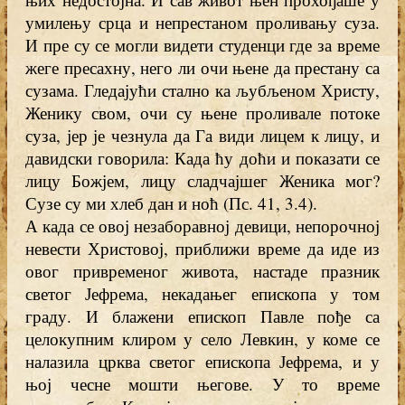
умилењу срца и непрестаном проливању суза.
И пре су се могли видети студенци где за време
жеге пресахну, него ли очи њене да престану са
сузама. Гледајући стално ка љубљеном Христу,
Женику свом, очи су њене проливале потоке
суза, јер је чезнула да Га види лицем к лицу, и
давидски говорила: Када ћу доћи и показати се
лицу Божјем, лицу сладчајшег Женика мог?
Сузе су ми хлеб дан и ноћ (Пс. 41, 3.4).
А када се овој незаборавној девици, непорочној
невести Христовој, приближи време да иде из
овог привременог живота, настаде празник
светог Јефрема, некадањег епископа у том
граду. И блажени епископ Павле пође са
целокупним клиром у село Левкин, у коме се
налазила црква светог епископа Јефрема, и у
њој чесне мошти његове. У то време