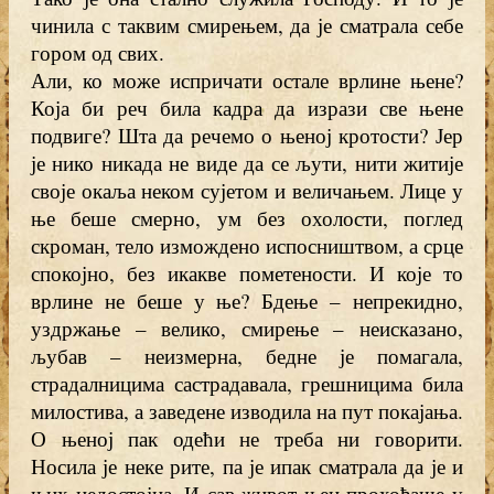
чинила с таквим смирењем, да је сматрала себе
гором од свих.
Али, ко може испричати остале врлине њене?
Која би реч била кадра да изрази све њене
подвиге? Шта да речемо о њеној кротости? Јер
је нико никада не виде да се љути, нити житије
своје окаља неком сујетом и величањем. Лице у
ње беше смерно, ум без охолости, поглед
скроман, тело измождено испосништвом, а срце
спокојно, без икакве пометености. И које то
врлине не беше у ње? Бдење – непрекидно,
уздржање – велико, смирење – неисказано,
љубав – неизмерна, бедне је помагала,
страдалницима састрадавала, грешницима била
милостива, а заведене изводила на пут покајања.
О њеној пак одећи не треба ни говорити.
Носила је неке рите, па је ипак сматрала да је и
њих недостојна. И сав живот њен прохођаше у