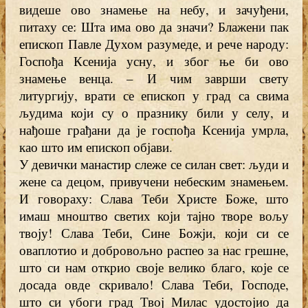
видеше ово знамење на небу, и зачуђени,
питаху се: Шта има ово да значи? Блажени пак
епископ Павле Духом разумеде, и рече народу:
Госпођа Ксенија усну, и због ње би ово
знамење венца. – И чим заврши свету
литургију, врати се епископ у град са свима
људима који су о празнику били у селу, и
нађоше грађани да је госпођа Ксенија умрла,
као што им епископ објави.
У девички манастир слеже се силан свет: људи и
жене са децом, привучени небеским знамењем.
И говораху: Слава Теби Христе Боже, што
имаш мноштво светих који тајно творе вољу
твоју! Слава Теби, Сине Божји, који си се
оваплотио и добровољно распео за нас грешне,
што си нам открио своје велико благо, које се
досада овде скривало! Слава Теби, Господе,
што си убоги град Твој Милас удостојио да