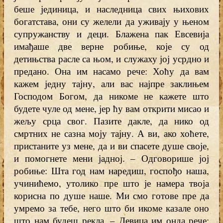
беше јединица, и наследница свих њихових
богатстава, они су желели да уживају у њеном
супружанству и деци. Блажена пак Евсевија
имађаше две верне робиње, које су од
детињства расле са њом, и служаху јој усрдно и
предано. Она им насамо рече: Хоћу да вам
кажем једну тајну, али вас најпре заклињем
Господом Богом, да никоме не кажете што
будете чуле од мене, јер ћу вам открити мисао и
жељу срца свог. Пазите дакле, да нико од
смртних не сазна моју тајну. А ви, ако хоћете,
пристаните уз мене, да и ви спасете душе своје,
и помогнете мени јадној. – Одговорише јој
робиње: Шта год нам наредиш, госпођо наша,
учинићемо, утолико пре што је намера твоја
корисна по душе наше. Ми смо готове пре да
умремо за тебе, него што би икоме казале оно
што нам будеш рекла. – Девица им онда рече: