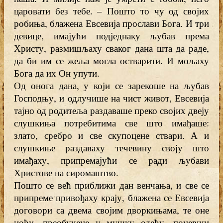
царовати без тебе. – Пошто то чу од својих
робиња, блажена Евсевија прослави Бога. И три
девице, имајући подједнаку љубав према
Христу, размишљаху сваког дана шта да раде,
да би им се жеља могла остварити. И мољаху
Бога да их Он упути.
Од онога дана, у који се зарекоше на љубав
Господњу, и одлучише на чист живот, Евсевија
тајно од родитеља раздаваше преко својих двеју
слушкиња потребитима све што имађаше:
злато, сребро и све скупоцене ствари. А и
слушкиње раздаваху течевину своју што
имађаху, припремајући се ради љубави
Христове на сиромаштво.
Пошто се већ приближи дан венчања, и све се
припреме привођаху крају, блажена се Евсевија
договори са двема својим дворкињама, те оне
ноћу, преобучене у мушку одећу, поневши