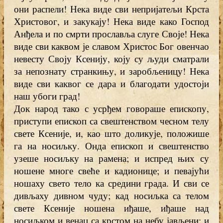
они распели! Нека виде сви непријатељи Крста
Христовог, и закукају! Нека виде како Господ
Анђела и по смрти прославља слуге Своје! Нека
виде сви каквом је славом Христос Бог овенчао
невесту Своју Ксенију, коју су људи сматрали
за непознату странкињу, и заробљеницу! Нека
виде сви каквог се дара и благодати удостоји
наш убоги град!
Док народ тако с усрђем говораше епископу,
приступи епископ са свештенством чесном телу
свете Ксеније, и, као што доликује, положише
га на носиљку. Онда епископ и свештенство
узеше носиљку на рамена; и испред њих су
ношене многе свеће и кадионице; и певајући
ношаху свето тело ка средини града. И сви се
дивљаху дивном чуду; кад носиљка са телом
свете Ксеније ношена иђаше, иђаше над
носиљком и венац са крстом на небу јављени; и