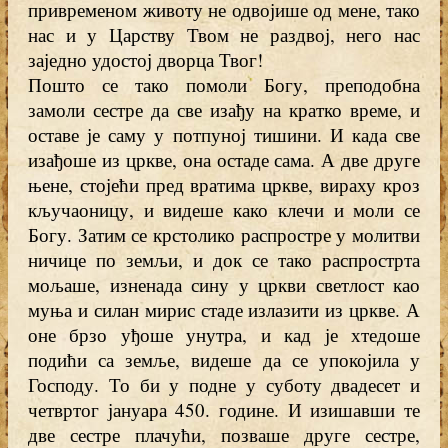
привременом животу не одвојише од мене, тако
нас и у Царству Твом не раздвој, него нас
заједно удостој дворца Твог!
Пошто се тако помоли Богу, преподобна
замоли сестре да све изађу на кратко време, и
оставе је саму у потпуној тишини. И када све
изађоше из цркве, она остаде сама. А две друге
њене, стојећи пред вратима цркве, вираху кроз
кључаоницу, и видеше како клечи и моли се
Богу. Затим се крстолико распростре у молитви
ничице по земљи, и док се тако распрострта
мољаше, изненада сину у цркви светлост као
муња и силан мирис стаде излазити из цркве. А
оне брзо уђоше унутра, и кад је хтедоше
подићи са земље, видеше да се упокојила у
Господу. То би у подне у суботу двадесет и
четвртог јануара 450. године. И изишавши те
две сестре плачући, позваше друге сестре,