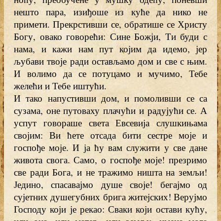
нешто пара, изиђоше из куће да нико не
примети. Прекрстивши се, обратише се Христу
Богу, овако говорећи: Сине Божји, Ти буди с
нама, и кажи нам пут којим да идемо, јер
љубави твоје ради остављамо дом и све с њим.
И волимо да се потуцамо и мучимо, Тебе
желећи и Тебе иштући.
И тако напустивши дом, и помоливши се са
сузама, оне путоваху плачући и радујући се. А
успут говораше света Евсевија слушкињама
својим: Ви ћете отсада бити сестре моје и
госпође моје. И ја ћу вам служити у све дане
живота свога. Само, о госпође моје! презримо
све ради Бога, и не тражимо ништа на земљи!
Једино, спасавајмо душе своје! бегајмо од
сујетних душегубних брига житејских! Верујмо
Господу који је рекао: Сваки који остави кућу,