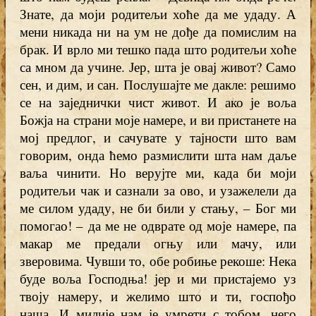
Знате, да моји родитељи хоће да ме удаду. А
мени никада ни на ум не дође да помислим на
брак. И врло ми тешко пада што родитељи хоће
са мном да учине. Јер, шта је овај живот? Само
сен, и дим, и сан. Послушајте ме дакле: решимо
се на заједнички чист живот. И ако је воља
Божја на страни моје намере, и ви пристанете на
мој предлог, и сачувате у тајности што вам
говорим, онда ћемо размислити шта нам даље
ваља чинити. Но верујте ми, када би моји
родитељи чак и сазнали за ово, и узажелели да
ме силом удаду, не би били у стању, – Бог ми
помогао! – да ме не одврате од моје намере, па
макар ме предали огњу или мачу, или
зверовима. Чувши то, обе робиње рекоше: Нека
буде воља Господња! јер и ми пристајемо уз
твоју намеру, и желимо што и ти, госпођо
наша. И милије нам је умрети с тобом, него