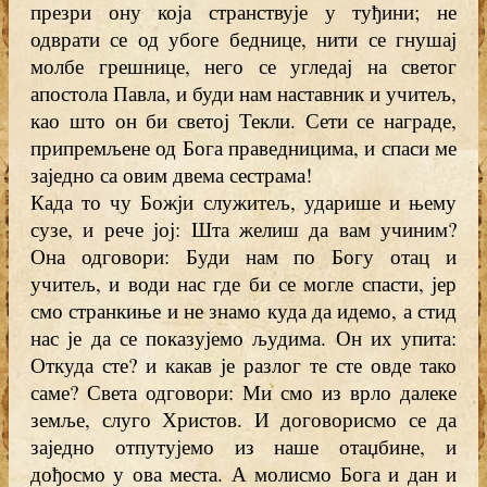
презри ону која странствује у туђини; не
одврати се од убоге беднице, нити се гнушај
молбе грешнице, него се угледај на светог
апостола Павла, и буди нам наставник и учитељ,
као што он би светој Текли. Сети се награде,
припремљене од Бога праведницима, и спаси ме
заједно са овим двема сестрама!
Када то чу Божји служитељ, ударише и њему
сузе, и рече јој: Шта желиш да вам учиним?
Она одговори: Буди нам по Богу отац и
учитељ, и води нас где би се могле спасти, јер
смо странкиње и не знамо куда да идемо, а стид
нас је да се показујемо људима. Он их упита:
Откуда сте? и какав је разлог те сте овде тако
саме? Света одговори: Ми смо из врло далеке
земље, слуго Христов. И договорисмо се да
заједно отпутујемо из наше отаџбине, и
дођосмо у ова места. А молисмо Бога и дан и