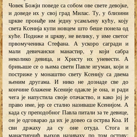
Човек Божји поведе са собом ове свете девојке,
и доведе их у свој град Милас. Ту, у близини
цркве пронађе им једну усамљену кућу, коју
света Ксенија купи новцем што беше понела од
куће. Подиже и цркву, не велику, у име светог
првомученика Стефана. А ускоро сагради и
мали девичански манастир, у који сабра
неколико девица, и Христу их уневести. А
брињаше се о њима свети Павле игуман, који и
постриже у монаштво свету Ксенију са двема
њеним другама. И нико не дознаде све до
кончине блажене Ксеније одакле је она, и ради
чега је напустила своје отачаство, и како јој је
право име, јер се стално називаше Ксенијом. А
када су преподобног Павла питали за те девице,
он је одговарао да их је довео са острва Коа. И
сви држаху да су оне отуда. Стога и
манастирчић њихов називаху по том острву: