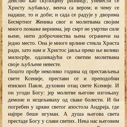
девство као скупоцену ризницу; уневести се
Христу љубављу, венча са вером; и чему се
надаше, то и доби; и сада се радује у дворима
Бесмртног Женика свог и молитвама својим
много помаже вернима, јер смрт не умртви силе
њене, нити доброчинства њена ограничи на
једно место. Она је многе врлине стекла Христа
ради, зато нам и Христос јавља преко ње велико
милосрђе, одазивајући се светим молитвама
своје љубљене невесте.
Пошто прође неколико година од престављења
свете Ксеније, престави се и преподобни
епископ Павле, духовни отац свете Ксеније. И
он угоди Богу: јер молитве његове изгоњаху
демоне и исцељиваху од сваке болести. И би
погребен у цркви светог апостола Андреја, где
најпре беше игуман. А душа његова света
престаде Богу у слави светих. Нека нас његовим