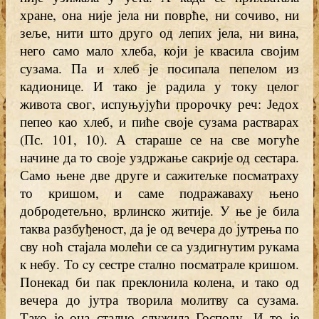
хране, она није јела ни поврће, ни сочиво, ни
зеље, нити што друго од лепих јела, ни вина,
него само мало хлеба, који је квасила својим
сузама. Па и хлеб је посипала пепелом из
кадионице. И тако је радила у току целог
живота свог, испуњујући пророчку реч: Једох
пепео као хлеб, и пиће своје сузама растварах
(Пс. 101, 10). А стараше се на све могуће
начине да то своје уздржање сакрије од сестара.
Само њене две друге и сажитељке посматраху
то кришом, и саме подражаваху њено
добродетељно, врлинско житије. У ње је била
таква разбуђеност, да је од вечера до јутрења по
сву ноћ стајала молећи се са уздигнутим рукама
к небу. То cy сестре стално посматрале кришом.
Понекад би пак преклонила колена, и тако од
вечера до јутра творила молитву са сузама.
Тако је она стално служила Господу. И то је