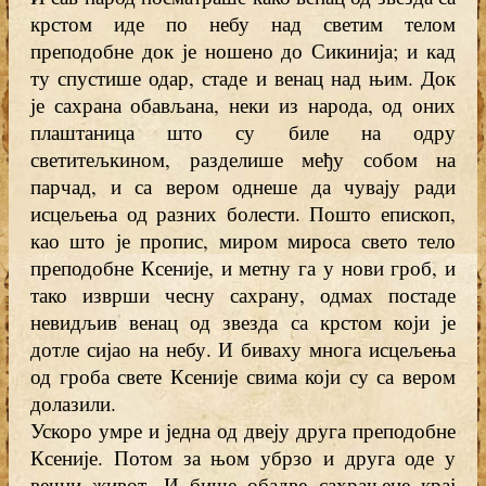
крстом иде по небу над светим телом
преподобне док је ношено до Сикинија; и кад
ту спустише одар, стаде и венац над њим. Док
је сахрана обављана, неки из народа, од оних
плаштаница што су биле на одру
светитељкином, разделише међу собом на
парчад, и са вером однеше да чувају ради
исцељења од разних болести. Пошто епископ,
као што је пропис, миром мироса свето тело
преподобне Ксеније, и метну га у нови гроб, и
тако изврши чесну сахрану, одмах постаде
невидљив венац од звезда са крстом који је
дотле сијао на небу. И биваху многа исцељења
од гроба свете Ксеније свима који су са вером
долазили.
Ускоро умре и једна од двеју друга преподобне
Ксеније. Потом за њом убрзо и друга оде у
вечни живот. И бише обадве сахрањене крај