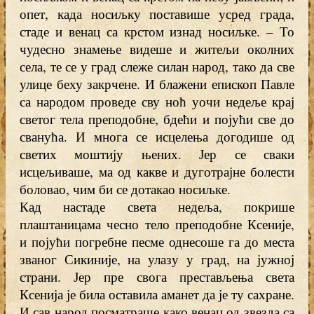
опет, када носиљку поставише усред града,
стаде и венац са крстом изнад носиљке. – То
чудесно знамење видеше и житељи околних
села, те се у град слеже силан народ, тако да све
улице беху закрчене. И блажени епископ Павле
са народом проведе сву ноћ уочи недеље крај
светог тела преподобне, бдећи и појући све до
сванућа. И многа се исцелења догодише од
светих моштију њених. Јер се сваки
исцељиваше, ма од какве и дуготрајне болести
боловао, чим би се дотакао носиљке.
Кад настаде света недеља, покрише
плаштаницама чесно тело преподобне Ксеније,
и појући погребне песме однесоше га до места
званог Сикиније, на улазу у град, на јужној
страни. Јер пре свога престављења света
Ксенија је била оставила аманет да је ту сахране.
И сав народ посматраше како венац од звезда са