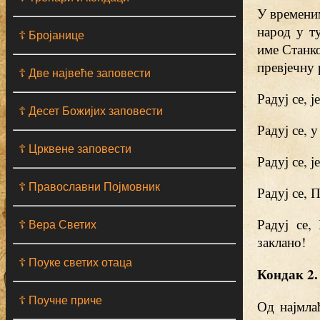
У времени
народ у т
☦ Бројанице
име Станко
превјечну 
☦ Две највеће заповести
Радуј се, 
☦ Десет Божијих заповести
Радуј се, 
☦ Црквене заповести
Радуј се, 
☦ Православни Појмовник
Радуј се, 
Радуј се,
☦ Вера Светих
заклано!
☦ Поуке светих отаца
Кондак 2.
☦ Поучне приче
Од најмлађ