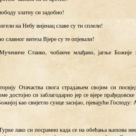
слободу златну си задобио!
Ангели на Небу вијенац славе су ти сплели!
ао славног витеза Вјере су те опјевали!
 Мучениче Станко, чобанче млађано, јагње Божије 
торију Отачаства свога страдањем својим си посвје
ме достојно си заблагодарио јер се вјере прађедовске
ожијој као свијетло сунце засијао, пјевајући Господу: 
Турке лако си посрамио када се на обећања њихова ни