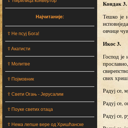
☦ Ћирилица конвертор
Кондак 3.
Тешко је 
Најчитаније:
исповијед
овчице чув
☦ Не псуј Бога!
Икос 3.
☦ Aкатисти
Господ је 
прослави
☦ Молитве
свирепство
свих хришћ
☦ Појмовник
Радуј се,
☦ Свети Огањ - Јерусалим
Радуј се, 
☦ Поуке светих отаца
Радуј се, 
☦ Нема лепше вере од Хришћанске