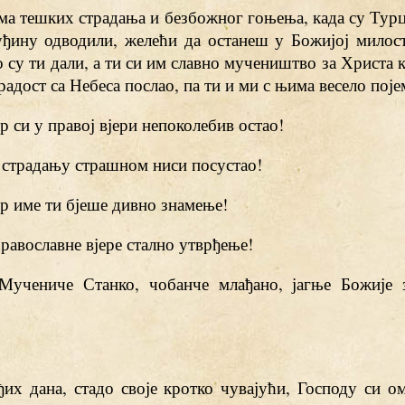
ма тешких страдања и безбожног гоњења, када су Тур
уђину одводили, желећи да останеш у Божијој милост
 су ти дали, а ти си им славно мучеништво за Христа 
радост са Небеса послао, па ти и ми с њима весело поје
јер си у правој вјери непоколебив остао!
у страдању страшном ниси посустао!
јер име ти бјеше дивно знамење!
Православне вјере стално утврђење!
 Мучениче Станко, чобанче млађано, јагње Божије 
их дана, стадо своје кротко чувајући, Господу си ом