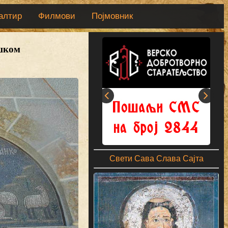
алтир
Филмови
Појмовник
шком
Свети Сава Слава Сајта