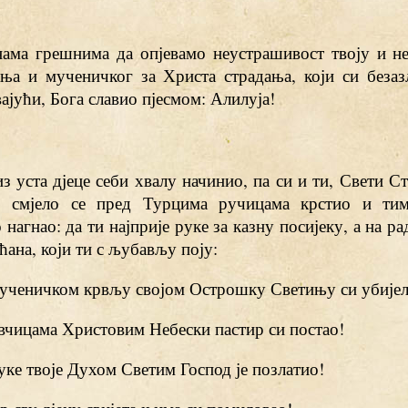
нама грешнима да опјевамо неустрашивост твоју и не
ања и мученичког за Христа страдања, који си безаз
ајући, Бога славио пјесмом: Алилуја!
из уста дјеце себи хвалу начинио, па си и ти, Свети С
о, смјело се пред Турцима ручицама крстио и ти
 нагнао: да ти најприје руке за казну посијеку, а на ра
ана, који ти с љубављу поју:
 мученичком крвљу својом Острошку Светињу си убије
овчицама Христовим Небески пастир си постао!
руке твоје Духом Светим Господ је позлатио!