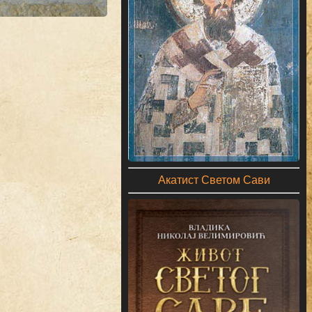
Акатист Светом Сави