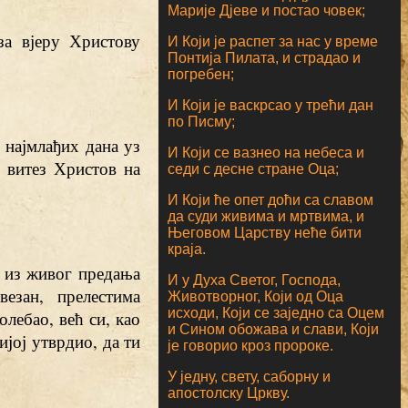
Марије Дјеве и постао човек;
за вјеру Христову
И Који је распет за нас у време
Понтија Пилата, и страдао и
погребен;
И Који је васкрсао у трећи дан
по Писму;
д најмлађих дана уз
И Који се вазнео на небеса и
 витез Христов на
седи с десне стране Оца;
И Који ће опет доћи са славом
да суди живима и мртвима, и
Његовом Царству неће бити
краја.
, из живог предања
И у Духа Светог, Господа,
езан, прелестима
Животворног, Који од Оца
исходи, Који се заједно са Оцем
олебао, већ си, као
и Сином обожава и слави, Који
ијој утврдио, да ти
је говорио кроз пророке.
У једну, свету, саборну и
апостолску Цркву.