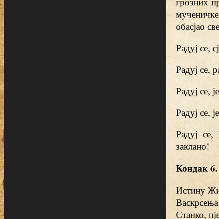
грозних пр
мученичке
обасјао св
Радуј се, 
Радуј се, 
Радуј се, 
Радуј се, 
Радуј се,
заклано!
Кондак 6.
Истину Жи
Васкрсења
Станко, пј