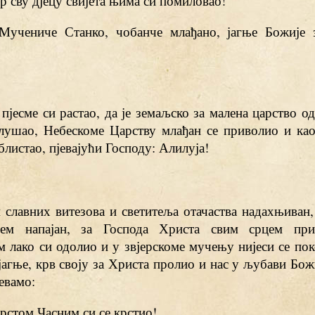
јер сву дјецу свијета њима си помиловао!
 Мучениче Станко, чобанче млађано, јагње Божије 
 пјесме си растао, да је земаљско за малена царство о
слушао, Небескоме Царству млађан се приволио и као
блистао, пјевајући Господу: Алилуја!
 славних витезова и светитеља отачаства надахњиван
ћем напајан, за Господа Христа свим срцем прив
м лако си одолио и у звјерскоме мучењу нијеси се пок
јагње, крв своју за Христа пролио и нас у љубави Бож
евамо:
Крстом Часним си се крстио!