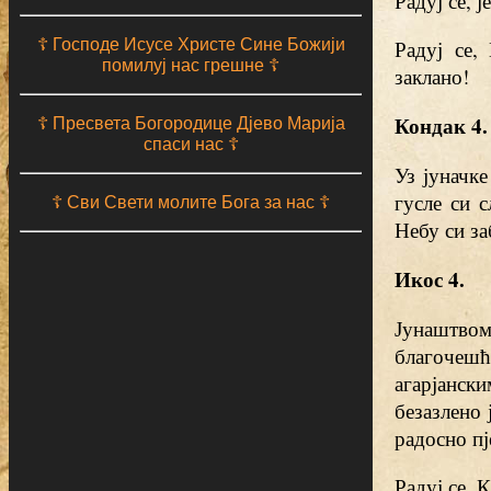
Радуј се, 
☦ Господе Исусе Христе Сине Божији
Радуј се,
помилуј нас грешне ☦
заклано!
Кондак 4.
☦ Пресвета Богородице Дјево Марија
спаси нас ☦
Уз јуначке
гусле си 
☦ Сви Свети молите Бога за нас ☦
Небу си за
Икос 4.
Јунаштвом
благочеш
агарјански
безазлено 
радосно пј
Радуј се, 