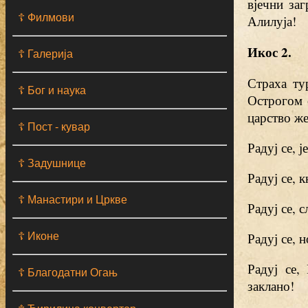
вјечни за
☦ Филмови
Алилуја!
Икос 2.
☦ Галерија
Страха ту
☦ Бог и наука
Острогом 
царство же
☦ Пост - кувар
Радуј се, 
☦ Задушнице
Радуј се, 
☦ Манастири и Цркве
Радуј се, 
Радуј се, 
☦ Иконе
Радуј се,
☦ Благодатни Огањ
заклано!