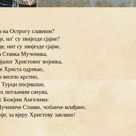
а на Острогу славном?
е, ил’ су звијезде сјајне?
е, нит су звијезде сјајне,
а Станка Мученика,
јалог Христовог војника,
е Христа одрекао,
 весело крстио,
 Турци посјекоше,
их нетљеним сачува,
 с Божјим Ангелима:
Мучениче Станко, чобанче млађано,
је, за вјеру Христову заклано!