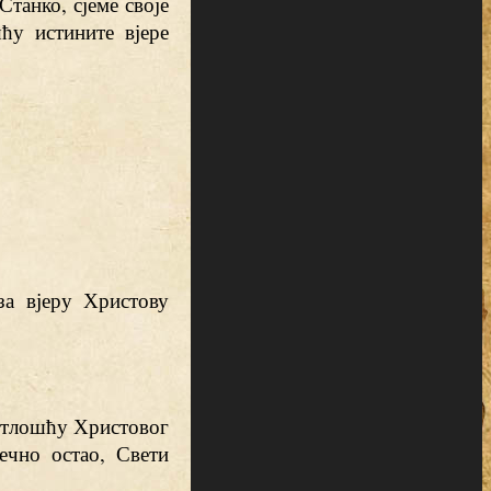
Станко, сјеме своје
ћу истините вјере
за вјеру Христову
етлошћу Христовог
ечно остао, Свети