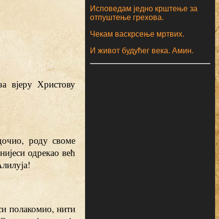
Исповедам једно крштење за
отпуштење грехова.
Чекам васкрсење мртвих.
И живот будућег века. Амин.
за вјеру Христову
дочио, роду своме
 нијеси одрекао већ
Алилуја!
си полакомио, нити