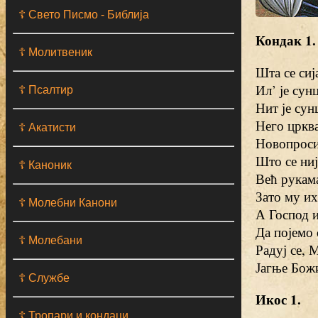
☦ Свето Писмо - Библија
Кондак 1.
☦ Молитвеник
Шта се сиј
Ил’ је сунц
☦ Псалтир
Нит је сунц
Него цркв
☦ Акатисти
Новопроси
Што се ниј
☦ Каноник
Већ рукама
Зато му их
☦ Молебни Канони
А Господ 
Да појемо
☦ Молебани
Радуј се, 
Јагње Божи
☦ Службе
Икос 1.
☦ Тропари и кондаци