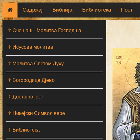
Садржај
Библија
Библиотека
Пост
☦ Оче наш - Moлитва Господња
☦ Исусова молитва
☦ Молитва Светом Духу
☦ Богородице Дјево
☦ Достојно јест
☦ Никејски Символ вере
☦ Библиотека