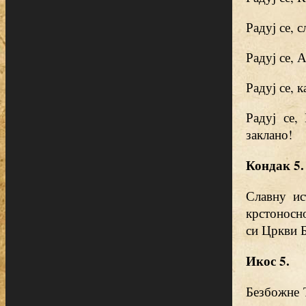
Радуј се, 
Радуј се, 
Радуј се, к
Радуј се,
заклано!
Кондак 5.
Славну ис
крстоносно
си Цркви Б
Икос 5.
Безбожне 