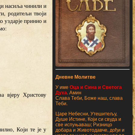
ци насиља чинили и
и, родитељи твоји
ко уздарје принио и
мо:
Дневне Молитве
У име
Оца и Сина и Светога
Духа
. Амин
за вјеру Христову
Слава Теби, Боже наш, слава
Теби.
Царе Небесни, Утешитељу,
Душе Истине, Који си свуда и
све испуњаваш; Ризницо
илио, Који те је у
добара и Животодавче, дођи и