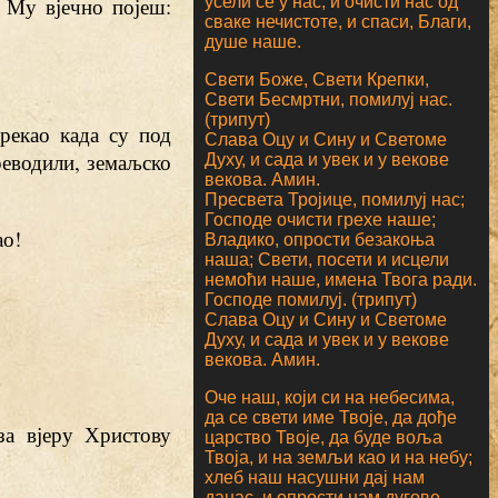
 Му вјечно појеш:
усели се у нас, и очисти нас од
сваке нечистоте, и спаси, Благи,
душе наше.
Свети Боже, Свети Крепки,
Свети Бесмртни, помилуј нас.
(трипут)
дрекао када су под
Слава Оцу и Сину и Светоме
еводили, земаљско
Духу, и сада и увек и у векове
векова. Амин.
Пресвета Тројице, помилуј нас;
Господе очисти грехе наше;
ао!
Владико, опрости безакоња
наша; Свети, посети и исцели
немоћи наше, имена Твога ради.
Господе помилуј. (трипут)
Слава Оцу и Сину и Светоме
Духу, и сада и увек и у векове
векова. Амин.
Оче наш, који си на небесима,
да се свети име Твоје, да дође
за вјеру Христову
царство Твоје, да буде воља
Твоја, и на земљи као и на небу;
хлеб наш насушни дај нам
данас, и опрости нам дугове