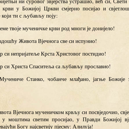
ијетњи ни суровог звјерства устрашио, већ си, Свети 
 крви у Божијој Цркви смјерно посијао и свјетлош
е који ти с љубављу поју:
сјеме твоје мученичке крви род многи је донијело!
радошћу Живота Вјечнога све си испунио!
јер си непријатеље Крста Христовог постидио!
јер си Христа Спаситеља са љубављу прославио!
 Мучениче Станко, чобанче млађано, јагње Божије 
вота Вјечнога мученичком крвљу си посвједочио, свј
 у моштима светим просијао, у Правди Божијој вј
евајући Богу најсветију пјесму: Алилуја!