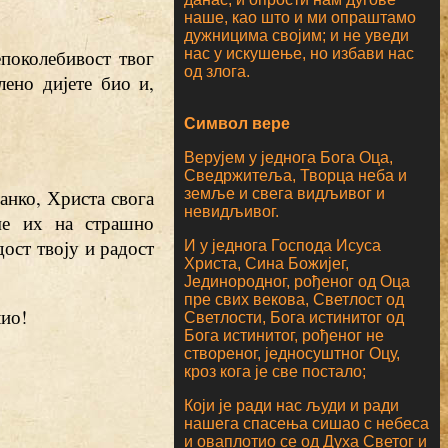
наше, као што и ми опраштамо
дужницима својим; и не уведи
поколебивост твог
нас у искушење, но избави нас
од злога.
лено дијете био и,
Символ вере
Верујем у једнога Бога Оца,
Сведржитеља, Творца неба и
танко, Христа свога
земље и свега видљивог и
невидљивог.
ме их на страшно
дост твоју и радост
И у једнога Господа Исуса
Христа, Сина Божијег,
Јединородног, рођеног од Оца
пре свих векова, Светлост од
лио!
Светлости, Бога истинитог од
Бога истинитог, рођеног не
створеног, једносуштног Оцу,
кроз кога је све постало;
Који је ради нас људи и ради
нашега спасења сишао с небеса
и оваплотио се од Духа Светог и