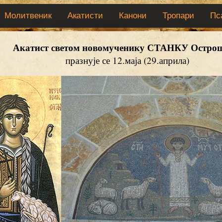
Молитвеник
Акатисти
Канони
Тропари
Пс
Акатист светом новомученику СТАНКУ Остро
празнује се 12.маја (29.априла)