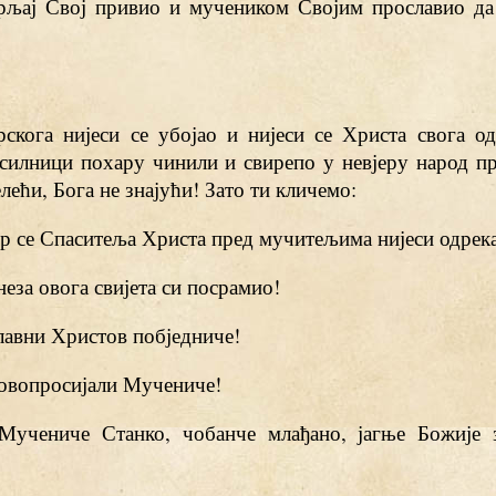
грљај Свој привио и мучеником Својим прославио да
рскога нијеси се убојао и нијеси се Христа свога о
силници похару чинили и свирепо у невјеру народ пр
лећи, Бога не знајући! Зато ти кличемо:
јер се Спаситеља Христа пред мучитељима нијеси одрек
кнеза овога свијета си посрамио!
славни Христов побједниче!
новопросијали Мучениче!
 Мучениче Станко, чобанче млађано, јагње Божије 