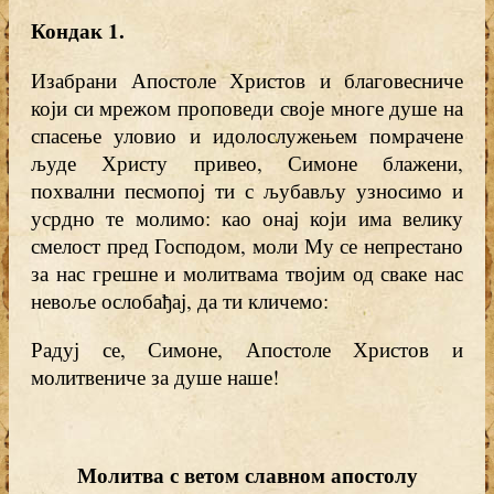
Кондак 1
.
Изабрани Апостоле Христов и благовесниче
који си мрежом проповеди своје многе душе на
спасење уловио и идолослужењем помрачене
људе Христу привео, Симоне блажени,
похвални песмопој ти с љубављу узносимо и
усрдно те молимо: као онај који има велику
смелост пред Господом, моли Му се непрестано
за нас грешне и молитвама твојим од сваке нас
невоље ослобађај, да ти кличемо:
Радуј се, Симоне, Апостоле Христов и
молитвениче за душе наше!
Молитва
с ветом славном апостолу