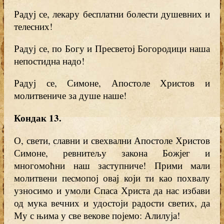
Радуј се, лекару бесплатни болести душевних и
телесних!
Радуј се, по Богу и Пресветој Богородици наша
непостидна надо!
Радуј се, Симоне, Апостоле Христов и
молитвениче за душе наше!
Кондак 13
.
О, свети, славни и свехвални Апостоле Христов
Симоне, ревнитељу закона Божјег и
многомоћни наш заступниче! Прими мали
молитвени песмопој овај који ти као похвалу
узносимо и умоли Спаса Христа да нас избави
од мука вечних и удостоји радости светих, да
Му с њима у све векове појемо: Алилуја!