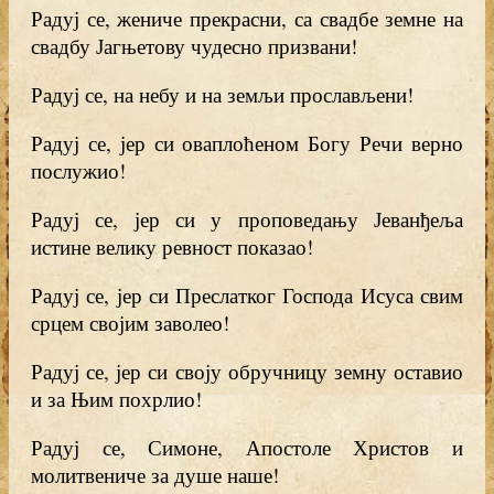
Радуј се, жениче прекрасни, са свадбе земне на
свадбу Јагњетову чудесно призвани!
Радуј се, на небу и на земљи прослављени!
Радуј се, јер си оваплоћеном Богу Речи верно
послужио!
Радуј се, јер си у проповедању Јеванђеља
истине велику ревност показао!
Радуј се, јер си Преслатког Господа Исуса свим
срцем својим заволео!
Радуј се, јер си своју обручницу земну оставио
и за Њим похрлио!
Радуј се, Симоне, Апостоле Христов и
молитвениче за душе наше!