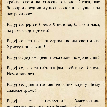
крајеве света на спасење озарио. Стога, као
богопроповедник душеспасоносни, слушаш од
нас речи ове:
Радуј се, јер си бреме Христово, благо и лако,
на раме своје примио!
Радуј се, јер нас примером твојим светим све
Христу привлачиш!
Радуј се, јер име ревнитеља славе Божје носиш!
Радуј се, јер си најтоплијом љубављу Господа
Исуса заволео!
Радуј се, дивни наставниче оних који у Њему
спасење траже!
Радуј се, неућутни благовесниче
душеспасоносног учења Јеванђелског!