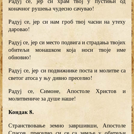
Радуј се, јер си храм твој у пустињи од
коначног рушења чудесно сачувао!
Радуј се, јер си нам гроб твој часни на утеху
даровао!
Радуј се, јер си место подвига и страдања твојих
обитељи монашком која носи твоје име
обновио!
Радуј се, јер си подвижнике поста и молитве са
светог атоса у њу дивно преселио!
Радуј се, Симоне, Апостоле Христов и
молитвениче за душе наше!
Кондак 8
.
Странствовање земно завршивши, Апостоле
Спасов, преселио си се са земље у обитељи