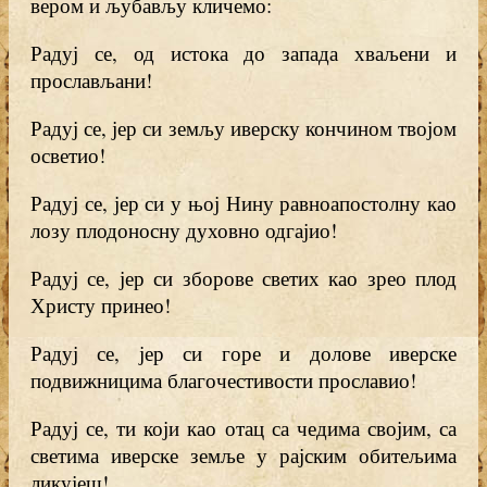
вером и љубављу кличемо:
Радуј се, од истока до запада хваљени и
прослављани!
Радуј се, јер си земљу иверску кончином твојом
осветио!
Радуј се, јер си у њој Нину равноапостолну као
лозу плодоносну духовно одгајио!
Радуј се, јер си зборове светих као зрео плод
Христу принео!
Радуј се, јер си горе и долове иверске
подвижницима благочестивости прославио!
Радуј се, ти који као отац са чедима својим, са
светима иверске земље у рајским обитељима
ликујеш!