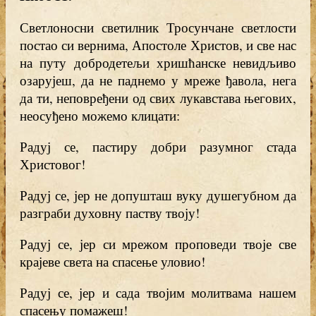
Светлоносни светилник Тросунчане светлости
постао си вернима, Апостоле Христов, и све нас
на путу добродетељи хришћанске невидљиво
озарујеш, да не паднемо у мреже ђавола, нега
да ти, неповређени од свих лукавстава његових,
неосуђено можемо клицати:
Радуј се, пастиру добри разумног стада
Христовог!
Радуј се, јер не допушташ вуку душегубном да
разграби духовну паству твоју!
Радуј се, јер си мрежом проповеди твоје све
крајеве света на спасење уловио!
Радуј се, јер и сада твојим молитвама нашем
спасењу помажеш!