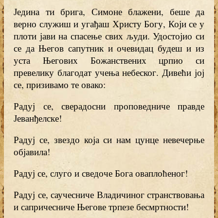
Једина ти брига, Симоне блажени, беше да
верно служиш и угађаш Христу Богу, Који се у
плоти јави на спасење свих људи. Удостојио си
се да Његов сапутник и очевидац будеш и из
уста Његових Божанствених црпио си
превелику благодат учења небеског. Дивећи јој
се, призивамо те овако:
Радуј се, сверадосни проповедниче правде
Јеванђелске!
Радуј се, звездо која си нам цунце невечерње
објавила!
Радуј се, слуго и сведоче Бога оваплоћеног!
Радуј се, саучесниче Владичиног странствовања
и сапричесниче Његове трпезе бесмртности!