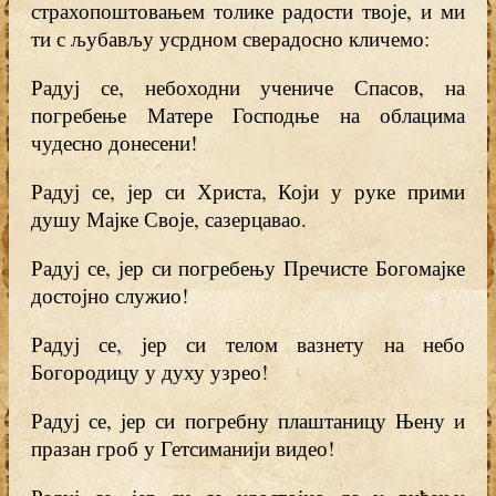
страхопоштовањем толике радости твоје, и ми
ти с љубављу усрдном сверадосно кличемо:
Радуј се, небоходни учениче Спасов, на
погребење Матере Господње на облацима
чудесно донесени!
Радуј се, јер си Христа, Који у руке прими
душу Мајке Своје, сазерцавао.
Радуј се, јер си погребењу Пречисте Богомајке
достојно служио!
Радуј се, јер си телом вазнету на небо
Богородицу у духу узрео!
Радуј се, јер си погребну плаштаницу Њену и
празан гроб у Гетсиманији видео!