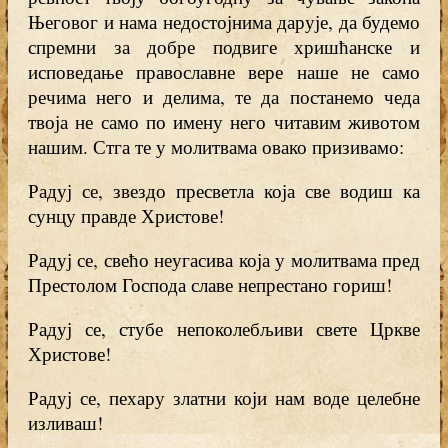
Његовог и нама недостојнима дарује, да будемо
спремни за добре подвиге хришћанске и
исповедање православне вере наше не само
речима него и делима, те да постанемо чеда
твоја не само по имену него читавим животом
нашим. Стга те у молитвама овако призивамо:
Радуј се, звездо пресветла која све водиш ка
сунцу правде Христове!
Радуј се, свећо неугасива која у молитвама пред
Престолом Господа славе непрестано гориш!
Радуј се, стубе непоколебљиви свете Цркве
Христове!
Радуј се, пехару златни који нам воде целебне
изливаш!