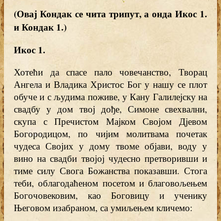
(Овај Кондак се чита трипут, а онда Икос 1.
и Кондак 1.)
Икос 1
.
Хотећи да спасе пало човечанство, Творац
Ангела и Владика Христос Бог у нашу се плот
обуче и с људима поживе, у Кану Галилејску на
свадбу у дом твој дође, Симоне свехвални,
скупа с Пречистом Мајком Својом Дјевом
Богородицом, по чијим молитвама почетак
чудеса Својих у дому твоме објави, воду у
вино на свадби твојој чудесно претворивши и
тиме силу Свога Божанства показавши. Стога
теби, облагодаћеном посетом и благовољењем
Богочовековим, као Боговицу и ученику
Његовом изабраном, са умиљењем кличемо: