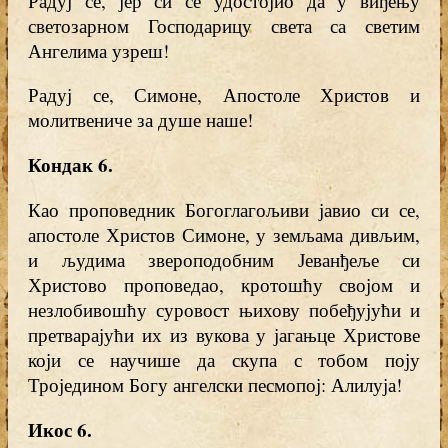
Радуј се, јер си се удостојио да у виђењу
светозарном Господарицу света са светим
Ангелима узреш!
Радуј се, Симоне, Апостоле Христов и
молитвениче за душе наше!
Кондак 6
.
Као проповедник Богоглагољиви јавио си се,
апостоле Христов Симоне, у земљама дивљим,
и људима звероподобним Јеванђеље си
Христово проповедао, кротошћу својом и
незлобивошћу суровост њихову побеђујући и
претварајући их из вукова у јагањце Христове
који се научише да скупа с тобом поју
Троједином Богу ангелски песмопој: Алилуја!
Икос 6
.