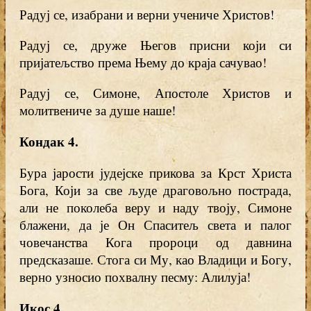
Радуј се, изабрани и верни учениче Христов!
Радуј се, друже Његов присни који си
пријатељство према Њему до краја сачувао!
Радуј се, Симоне, Апостоле Христов и
молитвениче за душе наше!
Кондак 4.
Бура јарости јудејске прикова за Крст Христа
Бога, Који за све људе драговољно пострада,
али не поколеба веру и наду твоју, Симоне
блажени, да је Он Спаситељ света и палог
човечанства Кога пророци од давнина
предсказаше. Стога си Му, као Владици и Богу,
верно узносио похвалну песму: Алилуја!
Икос 4
.