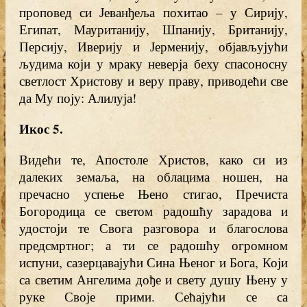
проповед си Јеванђеља похитао – у Сирију,
Египат, Мауританију, Шпанију, Британију,
Персију, Иверију и Јерменију, објављујући
људима који у мраку неверја беху спасоносну
светлост Христову и веру праву, приводећи све
да Му поју: Алилуја!
Икос 5
.
Видећи те, Апостоле Христов, како си из
далеких земаља, на облацима ношен, на
пречасно успење Њено стигао, Пречиста
Богородица се светом радошћу зарадова и
удостоји те Свога разговора и благослова
предсмртног; а ти се радошћу огромном
испуни, сазерцавајући Сина Њеног и Бога, Који
са светим Ангелима дође и свету душу Њену у
руке Своје прими. Сећајући се са