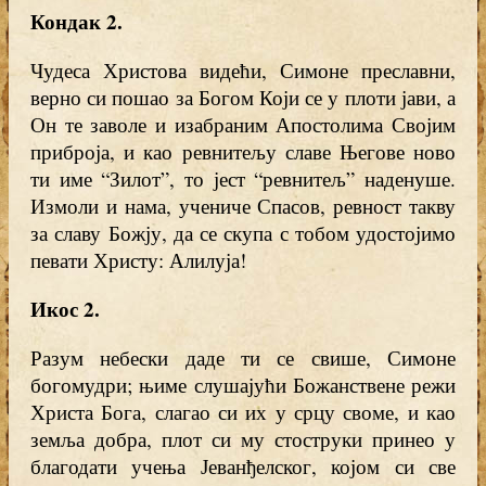
Кондак 2
.
Чудеса Христова видећи, Симоне преславни,
верно си пошао за Богом Који се у плоти јави, а
Он те заволе и изабраним Апостолима Својим
приброја, и као ревнитељу славе Његове ново
ти име “Зилот”, то јест “ревнитељ” наденуше.
Измоли и нама, учениче Спасов, ревност такву
за славу Божју, да се скупа с тобом удостојимо
певати Христу: Алилуја!
Икос 2.
Разум небески даде ти се свише, Симоне
богомудри; њиме слушајући Божанствене режи
Христа Бога, слагао си их у срцу своме, и као
земља добра, плот си му стоструки принео у
благодати учења Јеванђелског, којом си све