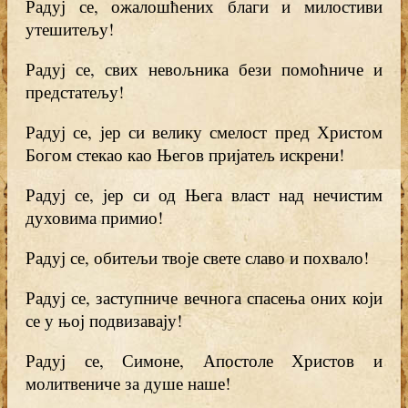
Радуј се, ожалошћених благи и милостиви
утешитељу!
Радуј се, свих невољника бези помоћниче и
предстатељу!
Радуј се, јер си велику смелост пред Христом
Богом стекао као Његов пријатељ искрени!
Радуј се, јер си од Њега власт над нечистим
духовима примио!
Радуј се, обитељи твоје свете славо и похвало!
Радуј се, заступниче вечнога спасења оних који
се у њој подвизавају!
Радуј се, Симоне, Апостоле Христов и
молитвениче за душе наше!