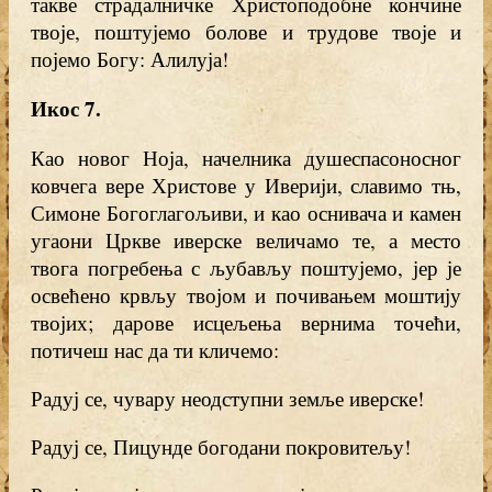
такве страдалничке Христоподобне кончине
твоје, поштујемо болове и трудове твоје и
појемо Богу: Алилуја!
Икос 7
.
Као новог Ноја, начелника душеспасоносног
ковчега вере Христове у Иверији, славимо тњ,
Симоне Богоглагољиви, и као оснивача и камен
угаони Цркве иверске величамо те, а место
твога погребења с љубављу поштујемо, јер је
освећено крвљу твојом и почивањем моштију
твојих; дарове исцељења вернима точећи,
потичеш нас да ти кличемо:
Радуј се, чувару неодступни земље иверске!
Радуј се, Пицунде богодани покровитељу!