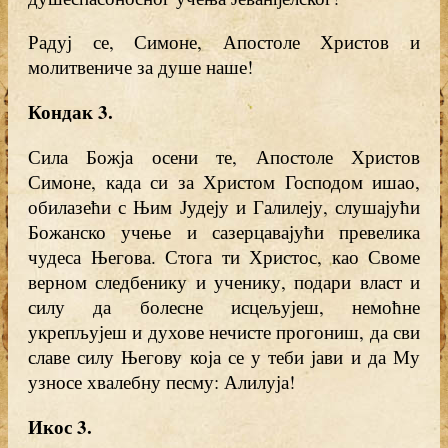
Радуј се, Симоне, Апостоле Христов и
молитвениче за душе наше!
Кондак 3
.
Сила Божја осени те, Апостоле Христов
Симоне, када си за Христом Господом ишао,
обилазећи с Њим Јудеју и Галилеју, слушајући
Божанско учење и сазерцавајући превелика
чудеса Његова. Стога ти Христос, као Своме
верном следбенику и ученику, подари власт и
силу да болесне исцељујеш, немоћне
укрепљујеш и духове нечисте прогониш, да сви
славе силу Његову која се у теби јави и да Му
узносе хвалебну песму: Алилуја!
Икос 3
.