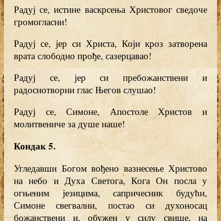
Радуј се, истине васкрсења Христовог сведоче
громогласни!
Радуј се, јер си Христа, Који кроз затворена
врата слободно прође, сазерцавао!
Радуј се, јер си пребожанствени и
радоснотворни глас Његов слушао!
Радуј се, Симоне, Апостоле Христов и
молитвениче за душе наше!
Кондак 5
.
Угледавши Богом вођено вазнесење Христово
на небо и Духа Светога, Кога Он посла у
огњеним језицима, сапричесник будући,
Симоне свегвални, постао си духоносац
божанствени и, обужен у силу свише, на