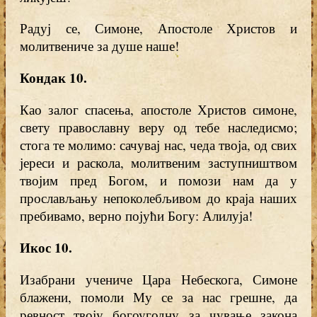
Радуј се, Симоне, Апостоле Христов и
молитвениче за душе наше!
Кондак 10
.
Као залог спасења, апостоле Христов симоне,
свету православну веру од тебе наследисмо;
стога те молимо: сачувај нас, чеда твоја, од свих
јереси и раскола, молитвеним заступништвом
твојим пред Богом, и помози нам да у
прослављању непоколебљивом до краја наших
пребивамо, верно појући Богу: Алилуја!
Икос 10
.
Изабрани учениче Цара Небескога, Симоне
блажени, помоли Му се за нас грешне, да
ревност твоју богоугодну за чување закона