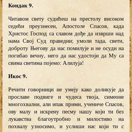
Кондак 9
.
Читавом свету судићеш на престолу високом
седећи преузнесен, Апостоле Спасов, када
Христос Господ са славом дође да изврши над
нама Свој Суд праведни; умоли тада, свети,
доброту Његову да нас помилује и не осуди на
погибао вечну, него да нас удостоји да Му са
свима светима појемо: Алилуја!
Икос 9.
Речити говорници не умеју како доликује да
прославе подвиге и чудеса твоја, симеоне
многохвални, али ипак прими, учениче Спасов,
ову малу и искрену песму нашу који ти без
лукавства благоутробно и милостиво на
похвалу узносимо, и услиши нас који ти с