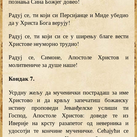
познања Сина Божјег довео!
Радуј се, ти који си Персијанце и Миде убедио
да у Христа Бога верују!
Радуј се, ти који си се у ширењу благе вести
Христове неуморно трудио!
Радуј се, Симоне, Апостоле Христов и
молитвениче за душе наше!
Кондак 7
.
Усрдну жељу да мученички пострадаш за име
Христово и да крвљу запечатиш божанску
истину проповеди Јеванђелске услиши ти
Господ, Апостоле Христов: доведе те из
Иверије на крсту разапетог од неверника и
удосотји те кончине мученичке. Сећајући се