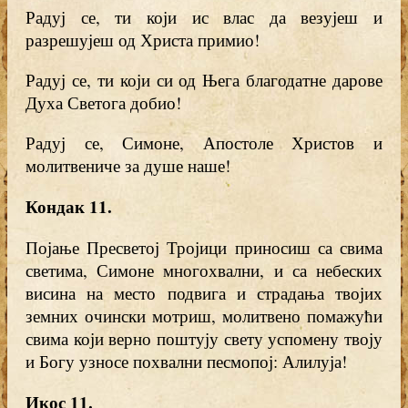
Радуј се, ти који ис влас да везујеш и
разрешујеш од Христа примио!
Радуј се, ти који си од Њега благодатне дарове
Духа Светога добио!
Радуј се, Симоне, Апостоле Христов и
молитвениче за душе наше!
Кондак 11.
Појање Пресветој Тројици приносиш са свима
светима, Симоне многохвални, и са небеских
висина на место подвига и страдања твојих
земних очински мотриш, молитвено помажући
свима који верно поштују свету успомену твоју
и Богу узносе похвални песмопој: Алилуја!
Икос 11
.