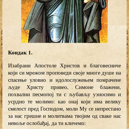
Кондак 1
.
Изабрани Апостоле Христов и благовесниче
који си мрежом проповеди своје многе душе на
спасење уловио и идолослужењем помрачене
људе Христу привео, Симоне блажени,
похвални песмопој ти с љубављу узносимо и
усрдно те молимо: као онај који има велику
смелост пред Господом, моли Му се непрестано
за нас грешне и молитвама твојим од сваке нас
невоље ослобађај, да ти кличемо: