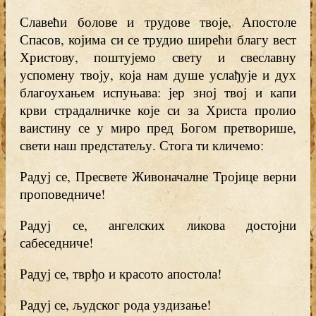
Славећи болове и трудове твоје, Апостоле
Спасов, којима си се трудио ширећи благу вест
Христову, поштујемо свету и свеславну
успомену твоју, која нам душе услађује и дух
благоухањем испуњава: јер зној твој и капи
крви страдалничке које си за Христа пролио
ваистину се у миро пред Богом претворише,
свети наш предстатељу. Стога ти кличемо:
Радуј се, Пресвете Живоначалне Тројице верни
проповедниче!
Радуј се, ангелских ликова достојни
сабеседниче!
Радуј се, тврђо и красото апостола!
Радуј се, људског рода уздизање!