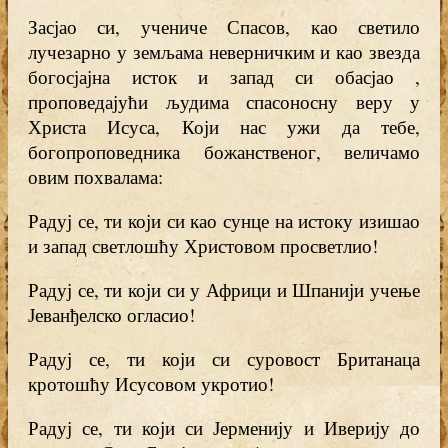
Засјао си, учениче Спасов, као светило
лучезарно у земљама неверничким и као звезда
богосјајна исток и запад си обасјао ,
проповедајући људима спасоносну веру у
Христа Исуса, Који нас ужи да тебе,
богопроповедника божанственог, величамо
овим похвалама:
Радуј се, ти који си као сунце на истоку изишао
и запад светлошћу Христовом просветлио!
Радуј се, ти који си у Африци и Шпанији учење
Јеванђелско огласио!
Радуј се, ти који си суровост Британаца
кротошћу Исусовом укротио!
Радуј се, ти који си Јерменију и Иверију до