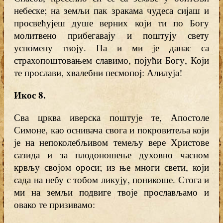
небеске; на земљи пак зракама чудеса сијаш и
просвећујеш душе верних који ти по Богу
молитвено прибегавају и поштују свету
успомену твоју. Па и ми је данас са
страхопоштовањем славимо, појући Богу, Који
те прослави, хвалебни песмопој: Алилуја!
Икос 8
.
Сва црква иверска поштује те, Апостоле
Симоне, као оснивача свога и покровитеља који
је на непоколебљивом темељу вере Христове
сазида и за плодоношење духовно часном
крвљу својом ороси; из ње многи свети, који
сада на небу с тобом ликују, поникоше. Стога и
ми на земљи подвиге твоје прослављамо и
овако те призивамо: