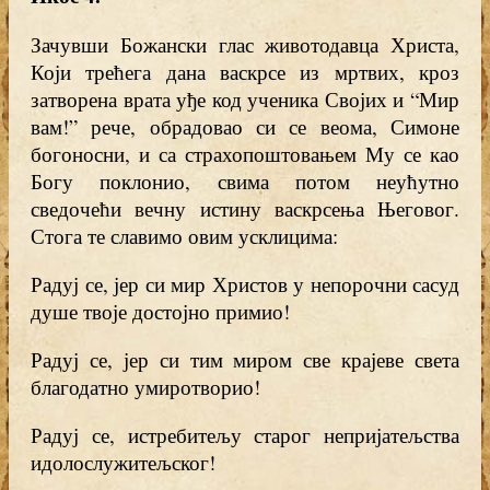
Зачувши Божански глас животодавца Христа,
Који трећега дана васкрсе из мртвих, кроз
затворена врата уђе код ученика Својих и “Мир
вам!” рече, обрадовао си се веома, Симоне
богоносни, и са страхопоштовањем Му се као
Богу поклонио, свима потом неућутно
сведочећи вечну истину васкрсења Његовог.
Стога те славимо овим усклицима:
Радуј се, јер си мир Христов у непорочни сасуд
душе твоје достојно примио!
Радуј се, јер си тим миром све крајеве света
благодатно умиротворио!
Радуј се, истребитељу старог непријатељства
идолослужитељског!