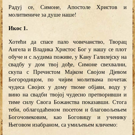
Радуј се, Симоне, Апостоле Христов и
молитвениче за душе наше!
Икос 1
.
Хотећи да спасе пало човечанство, Творац
Ангела и Владика Христос Бог у нашу се плот
обуче и с људима поживе, у Кану Галилејску на
свадбу у дом твој дође, Симоне свехвални,
скупа с Пречистом Мајком Својом Дјевом
Богородицом, по чијим молитвама почетак
чудеса Својих у дому твоме објави, воду у
вино на свадби твојој чудесно претворивши и
тиме силу Свога Божанства показавши. Стога
теби, облагодаћеном посетом и благовољењем
Богочовековим, као Боговицу и ученику
Његовом изабраном, са умиљењем кличемо: