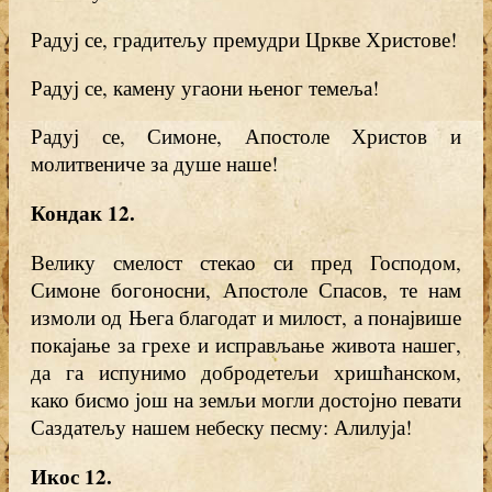
Радуј се, градитељу премудри Цркве Христове!
Радуј се, камену угаони њеног темеља!
Радуј се, Симоне, Апостоле Христов и
молитвениче за душе наше!
Кондак 12
.
Велику смелост стекао си пред Господом,
Симоне богоносни, Апостоле Спасов, те нам
измоли од Њега благодат и милост, а понајвише
покајање за грехе и исправљање живота нашег,
да га испунимо добродетељи хришћанском,
како бисмо још на земљи могли достојно певати
Саздатељу нашем небеску песму: Алилуја!
Икос 12
.