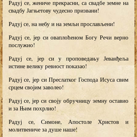
Радуј се, жениче прекрасни, са свадбе земне на
свадбу Јагњетову чудесно призвани!
Радуј се, на небу и на земљи прослављени!
Радуј се, јер си оваплоћеном Богу Речи верно
послужио!
Радуј се, јер си у проповедању Јеванђеља
истине велику ревност показао!
Радуј се, јер си Преслатког Господа Исуса свим
срцем својим заволео!
Радуј се, јер си своју обручницу земну оставио
и за Њим похрлио!
Радуј се, Симоне, Апостоле Христов и
молитвениче за душе наше!