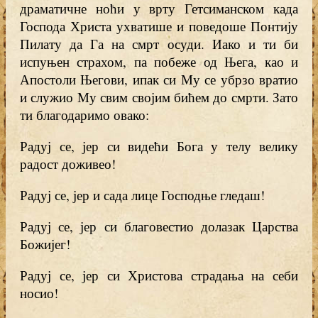
драматичне ноћи у врту Гетсиманском када
Господа Христа ухватише и поведоше Понтију
Пилату да Га на смрт осуди. Иако и ти би
испуњен страхом, па побеже од Њега, као и
Апостоли Његови, ипак си Му се убрзо вратио
и служио Му свим својим бићем до смрти. Зато
ти благодаримо овако:
Радуј се, јер си видећи Бога у телу велику
радост доживео!
Радуј се, јер и сада лице Господње гледаш!
Радуј се, јер си благовестио долазак Царства
Божијег!
Радуј се, јер си Христова страдања на себи
носио!