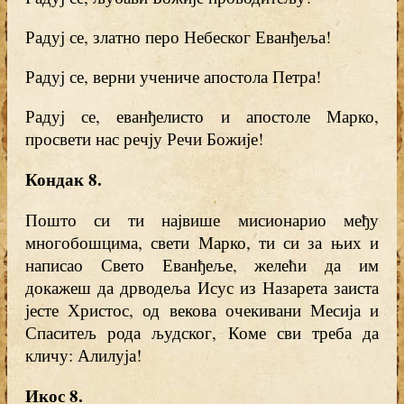
Радуј се, златно перо Небеског Еванђеља!
Радуј се, верни учениче апостола Петра!
Радуј се, еванђелисто и апостоле Марко,
просвети нас речју Речи Божије!
Кондак 8.
Пошто си ти највише мисионарио међу
многобошцима, свети Марко, ти си за њих и
написао Свето Еванђеље, желећи да им
докажеш да дрводеља Исус из Назарета заиста
јесте Христос, од векова очекивани Месија и
Спаситељ рода људског, Коме сви треба да
кличу: Алилуја!
Икос 8.