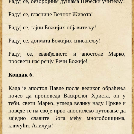
Радуј се, безбројним душама Небески учитељу!
Радуј се, гласниче Вечног Живота!
Радуј се, тајни Божијих објавитељу!
Радуј се, догмата Божијих списатељу!
Радуј се, еванђелисто и апостоле Марко,
просвети нас речју Речи Божије!
Кондак 6.
Када је апостол Павле после великог обраћења
почео да проповеда Васкрслог Христа, он у
теби, свети Марко, угледа велику наду Цркве и
поведе те на своје прво апостолско путовање да
заједно славите Бога међу многобошцима,
кличући: Алилуја!