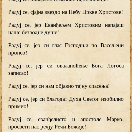
Радуј се, сјајна звездо на Небу Цркве Христове!
Радуј се, јер Еванђељем Христовим напајаш
наше безводне душе!
Радуј се, јер си глас Господњи по Васељени
пронео!
Радуј се, јер си овалапоћење Бога Логоса
записао!
Радуј се, јер си нам објавио тајну спасења!
Радуј се, јер си благодат Духа Светог изобилно
примио!
Радуј се, еванђелисто и апостоле Марко,
просвети нас речју Речи Божије!