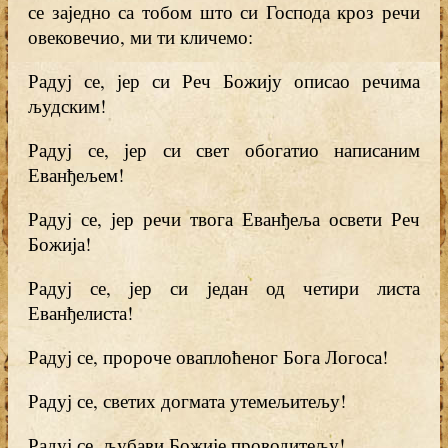
се заједно са тобом што си Господа кроз речи
овековечио, ми ти кличемо:
Радуј се, јер си Реч Божију описао речима
људским!
Радуј се, јер си свет обогатио написаним
Еванђељем!
Радуј се, јер речи твога Еванђеља освети Реч
Божија!
Радуј се, јер си један од четири листа
Еванђелиста!
Радуј се, пророче оваплоћеног Бога Логоса!
Радуј се, светих догмата утемељитељу!
Радуј се, љубави Божије проводитељу!