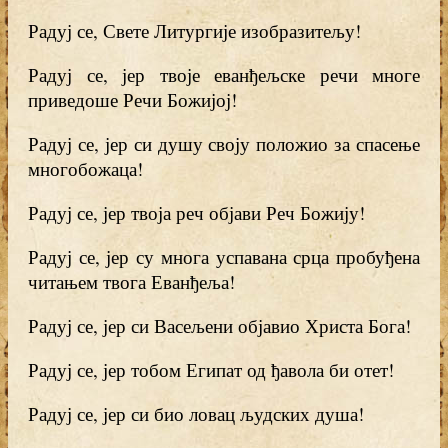
Радуј се, Свете Литургије изобразитељу!
Радуј се, јер твоје еванђељске речи многе
приведоше Речи Божијој!
Радуј се, јер си душу своју положио за спасење
многобожаца!
Радуј се, јер твоја реч објави Реч Божију!
Радуј се, јер су многа успавана срца пробуђена
читањем твога Еванђеља!
Радуј се, јер си Васељени објавио Христа Бога!
Радуј се, јер тобом Египат од ђавола би отет!
Радуј се, јер си био ловац људских душа!