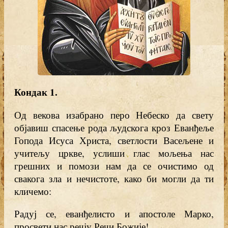
Кондак 1.
Од векова изабрано перо Небеско да свету
објавиш спасење рода људскога кроз Еванђеље
Гопода Исуса Христа, светлости Васељене и
учитељу цркве, услиши глас мољења нас
грешних и помози нам да се очистимо од
свакога зла и нечистоте, како би могли да ти
кличемо:
Радуј се, еванђелисто и апостоле Марко,
просвети нас речју Речи Божије!