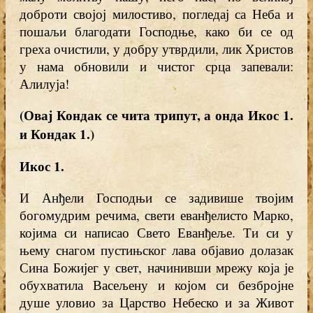
доброти својој милостиво, погледај са Неба и
пошаљи благодати Господње, како би се од
греха очистили, у добру утврдили, лик Христов
у нама обновили и чистог срца запевали:
Алилуја!
(Овај Кондак се чита трипут, а онда Икос 1.
и Кондак 1.)
Икос 1.
И Анђели Господњи се задивише твојим
богомудрим речима, свети еванђелисто Марко,
којима си написао Свето Еванђеље. Ти си у
њему снагом пустињског лава објавио долазак
Сина Божијег у свет, начинивши мрежу која је
обухватила Васељену и којом си безбројне
душе уловио за Царство Небеско и за Живот