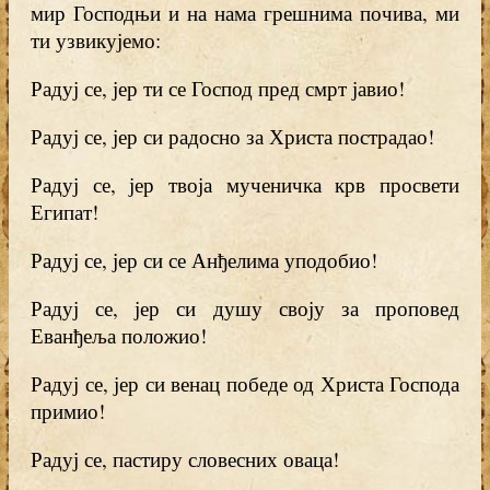
мир Господњи и на нама грешнима почива, ми
ти узвикујемо:
Радуј се, јер ти се Господ пред смрт јавио!
Радуј се, јер си радосно за Христа пострадао!
Радуј се, јер твоја мученичка крв просвети
Египат!
Радуј се, јер си се Анђелима уподобио!
Радуј се, јер си душу своју за проповед
Еванђеља положио!
Радуј се, јер си венац победе од Христа Господа
примио!
Радуј се, пастиру словесних оваца!