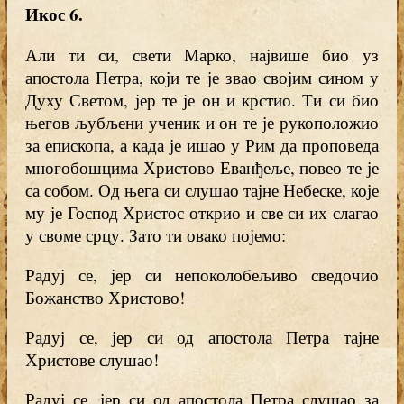
Икос 6.
Али ти си, свети Марко, највише био уз
апостола Петра, који те је звао својим сином у
Духу Светом, јер те је он и крстио. Ти си био
његов љубљени ученик и он те је рукоположио
за епископа, а када је ишао у Рим да проповеда
многобошцима Христово Еванђеље, повео те је
са собом. Од њега си слушао тајне Небеске, које
му је Господ Христос открио и све си их слагао
у своме срцу. Зато ти овако појемо:
Радуј се, јер си непоколобељиво сведочио
Божанство Христово!
Радуј се, јер си од апостола Петра тајне
Христове слушао!
Радуј се, јер си од апостола Петра слушао за