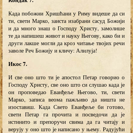
Када побожни Хришћани у Риму видеше да си
ти, свети Марко, заиста изабрани сасуд Божији
и да много знаш о Господу Христу, замолише
те да напишеш живот и науку Његову, како би и
други лакше могли да кроз читање твојих речи
заволе Реч Божију и кличу: Алилуја!
Икос 7.
И све оно што ти је апостол Петар говорио о
Господу Христу, све оно што си слушао када је
он проповедао Еванђеље Његово, ти, свети
Марко, записа веома пажљиво да ништа не
изоставиш. Када Свето Еванђеље би готово,
свети Петар га прочита и посведочи да је
истинито и препоручи свима да га читају и
верују у оно што је написано у њему. Радујући