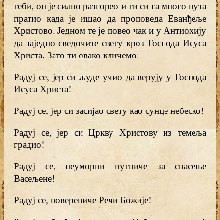
теби, он је силно разгорео и ти си га много пута
пратио када је ишао да проповеда Еванђеље
Христово. Једном те је повео чак и у Антиохију
да заједно сведочите свету кроз Господа Исуса
Христа. Зато ти овако кличемо:
Радуј се, јер си људе учио да верују у Господа
Исуса Христа!
Радуј се, јер си засијао свету као сунце небеско!
Радуј се, јер си Цркву Христову из темеља
градио!
Радуј се, неуморни путниче за спасење
Васељене!
Радуј се, поверениче Речи Божије!