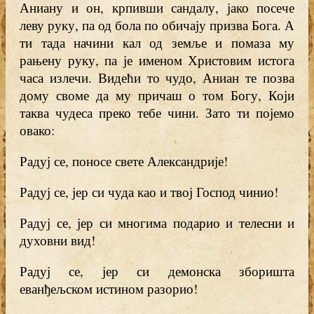
Аниану и он, крпивши сандалу, јако посече
леву руку, па од бола по обичају призва Бога. А
ти тада начини кал од земље и помаза му
рањену руку, па је именом Христовим истога
часа излечи. Видећи то чудо, Аниан те позва
дому своме да му причаш о том Богу, Који
таква чудеса преко тебе чини. Зато ти појемо
овако:
Радуј се, поносе свете Александрије!
Радуј се, јер си чуда као и твој Господ чинио!
Радуј се, јер си многима подарио и телесни и
духовни вид!
Радуј се, јер си демонска зборишта
еванђељском истином разорио!