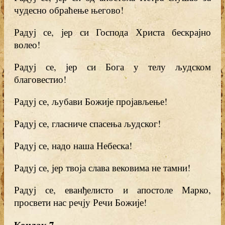
чудесно обраћење његово!
Радуј се, јер си Господа Христа бескрајно
волео!
Радуј се, јер си Бога у телу људском
благовестио!
Радуј се, љубави Божије пројављење!
Радуј се, гласниче спасења људског!
Радуј се, надо наша Небеска!
Радуј се, јер твоја слава вековима не тамни!
Радуј се, еванђелисто и апостоле Марко,
просвети нас речју Речи Божије!
Кондак 7.