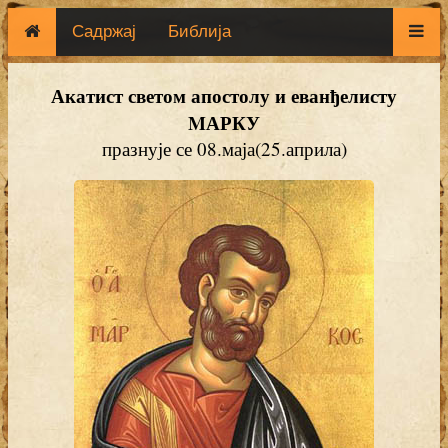
Садржај
Библија
Акатист светом апостолу и еванђелисту
MАРКУ
празнује се 08.маја(25.априла)