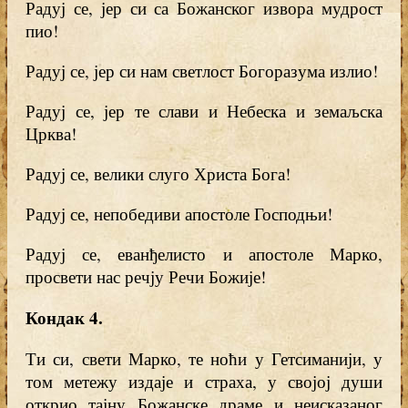
Радуј се, јер си са Божанског извора мудрост
пио!
Радуј се, јер си нам светлост Богоразума излио!
Радуј се, јер те слави и Небеска и земаљска
Црква!
Радуј се, велики слуго Христа Бога!
Радуј се, непобедиви апостоле Господњи!
Радуј се, еванђелисто и апостоле Марко,
просвети нас речју Речи Божије!
Кондак 4.
Ти си, свети Марко, те ноћи у Гетсиманији, у
том метежу издаје и страха, у својој души
открио тајну Божанске драме и неисказаног