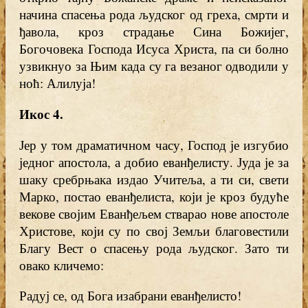
начина спасења рода људског од греха, смрти и
ђавола, кроз страдање Сина Божијег,
Богочовека Господа Исуса Христа, па си болно
узвикнуо за Њим када су га везаног одводили у
ноћ: Алилуја!
Икос 4.
Јер у том драматичном часу, Господ је изгубио
једног апостола, а добио еванђелисту. Јуда је за
шаку сребрњака издао Учитеља, а ти си, свети
Марко, постао еванђелиста, који је кроз будуће
векове својим Еванђељем стварао нове апостоле
Христове, који су по свој Земљи благовестили
Благу Вест о спасењу рода људског. Зато ти
овако кличемо:
Радуј се, од Бога изабрани еванђелисто!