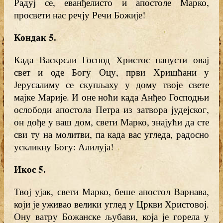
Радуј се, еванђелисто и апостоле Марко,
просвети нас речју Речи Божије!
Кондак 5.
Када Васкрсли Господ Христос напусти овај
свет и оде Богу Оцу, први Хришћани у
Јерусалиму се скупљаху у дому твоје свете
мајке Марије. И оне ноћи када Анђео Господњи
ослободи апостола Петра из затвора јудејског,
он дође у ваш дом, свети Марко, знајући да сте
сви ту на молитви, па када вас угледа, радосно
ускликну Богу: Алилуја!
Икос 5.
Твој ујак, свети Марко, беше апостол Варнава,
који је уживао велики углед у Цркви Христовој.
Ону ватру Божанске љубави, која је горела у