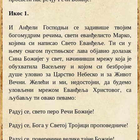
Икос 1.
И Анђели Господњи се задивише твојим
богомудрим речима, свети еванђелисто Марко,
којима си написао Свето Еванђеље. Ти си у
њему снагом пустињског лава објавио долазак
Сина Божијег у свет, начинивши мрежу која је
обухватила Васељену и којом си безбројне
душе уловио за Царство Небеско и за Живот
Вечни. Желећи и ми, недостојни, да будемо
уловљени мрежом Еванђеља Христовог, са
љубављу ти овако певамо:
Радуј се, свето перо Речи Божије!
Радуј се, Бога у Светој Тројици проповедниче!
Радуј се, поверениче велике тајне Божије!