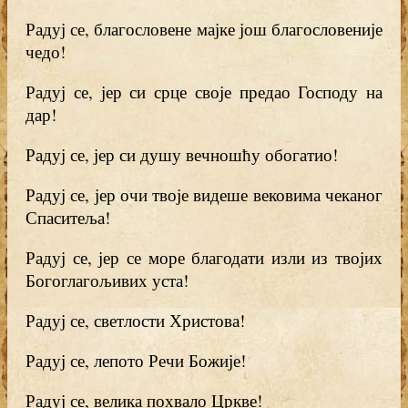
Радуј се, благословене мајке још благословеније
чедо!
Радуј се, јер си срце своје предао Господу на
дар!
Радуј се, јер си душу вечношћу обогатио!
Радуј се, јер очи твоје видеше вековима чеканог
Спаситеља!
Радуј се, јер се море благодати изли из твојих
Богоглагољивих уста!
Радуј се, светлости Христова!
Радуј се, лепото Речи Божије!
Радуј се, велика похвало Цркве!