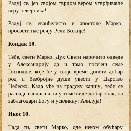
Радуј се, јер својом тврдом вером утврђиваше
веру неверника!
Радуј се, еванђелисто и апостоле Марко,
просвети нас речју Речи Божије!
Кондак 10.
Тебе, свети Марко, Дух Свети нарочито одведе
у Александрију да и тамо посејеш семе
Господње, које ће у своје време донети добар
род и безбројне душе увести у Царство
Небеско. Када уђе на градску капију, теби се
распаде сандала и ти у томе виде добар знак, па
заблагодари Богу и ускликну: Алилуја!
Икос 10.
Тада ти, свети Марко, оде неком обућару