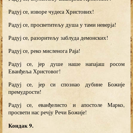
Радуј се, изворе чудеса Христових!
Радуј се, просветитељу душа у тами неверја!
Радуј се, разоритељу заблуда демонских!
Радуј се, реко мисленога Раја!
Радуј се, јер душе наше напајаш росом
Еванђеља Христовог!
Радуј се, јер си спознао дубине Божије
премудрости!
Радуј се, еванђелисто и апостоле Марко,
просвети нас речју Речи Божије!
Кондак 9.