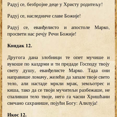
Радуј се, безбројне деце у Христу родитељу!
Радуј се, наследниче славе Божије!
Радуј се, еванђелисто и апостоле Марко,
просвети нас речју Речи Божије!
Кондак 12.
Другога дана злобници те опет мучише и
вукоше по калдрми и ти предаде Господу твоју
свету душу, еванђелисте Марко. Тада они
направише ломачу, желећи да запале твоје свето
тело, али настаде мркли мрак, земљотрес и
киша, тако да се твоји мучитељи разбежаше, не
спаливши тело твоје, него га часни Хришћани
свечано сахранише, појући Богу: Алилуја!
Икос 12.