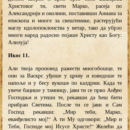
Христовог ти, свети Марко, расеја по
Александрији и околини, поставивши Аниана за
епископа и многе за свештенике, растерујући
маглу идолопоклонства у ветар, тако да убрзо
многи народ радосно појаше Христу као Богу:
Алилуја!
Икос 11.
Али твоја проповед ражести многобошце, те
они за Васкрс уђоше у цркву и изведоше те
напоље и у бесу вукоше по калдрми. Када те
увече бацише у тамницу, јави ти се прво Анђео
Господњи и утеши те, рекавши да ћеш бити
прибран Светима. После ти се јави и Сам
Господ рекавши: „Мир теби, Марко,
еванђелисто мој!“ А ти Му одговори: „Мир и
Теби, Господе мој Исусе Христе!“ Желећи да