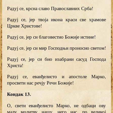
Радуј се, крсна славо Православних Срба!
Радуј се, јер твоја икона краси све храмове
Цркве Христове!
Радуј се, јер си благовестио Божије истине!
Радуј се, јер си мир Господњи проносио светом!
Радуј се, јер си био изабрани сасуд Господа
Христа!
Радуј се, еванђелисто и апостоле Марко,
просвети нас речју Речи Божије!
Кондак 13.
О, свети еванђелисто Марко, не одбаци ову
малу молитву нашу, него нас, по великој