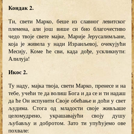
Кондак 2.
Ти, свети Марко, беше из славног левитског
племена, али још више си био благочестиво
чедо твоје свете мајке, Марије Јерусалимљане,
која је живела у нади Израиљевој, очекујући
Месију, Коме ће сви, када дође, ускликнути:
Алилуја!
Икос 2.
Ту наду, мајка твоја, свети Марко, пренесе и на
тебе, учећи те да волиш Бога и да се и ти надаш
да ће Он испунити Своје обећање и доћи у свет
људима. Стога од младости своје живљаше
целомудрено, украшавајући своју душу
љубављу и добротом. Зато ти упућујемо ове
похвале: