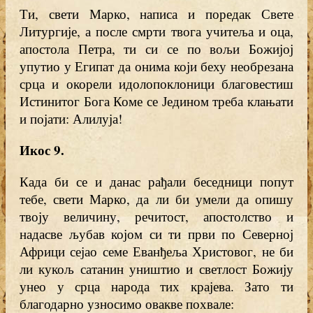
Ти, свети Марко, написа и поредак Свете
Литургије, а после смрти твога учитеља и оца,
апостола Петра, ти си се по вољи Божијој
упутио у Египат да онима који беху необрезана
срца и окорели идолопоклоници благовестиш
Истинитог Бога Коме се Једином треба клањати
и појати: Алилуја!
Икос 9.
Када би се и данас рађали беседници попут
тебе, свети Марко, да ли би умели да опишу
твоју величину, речитост, апостолство и
надасве љубав којом си ти први по Северној
Африци сејао семе Еванђеља Христовог, не би
ли кукољ сатанин уништио и светлост Божију
унео у срца народа тих крајева. Зато ти
благодарно узносимо овакве похвале: