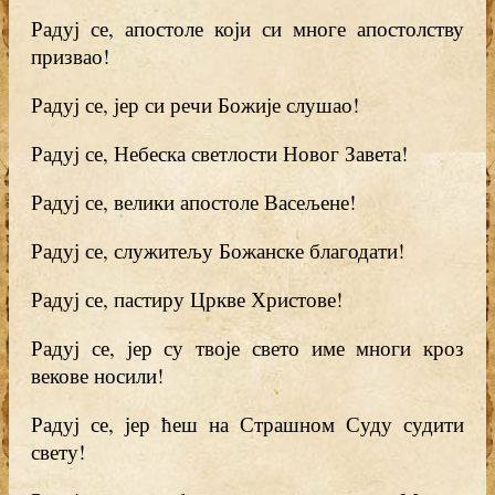
Радуј се, апостоле који си многе апостолству
призвао!
Радуј се, јер си речи Божије слушао!
Радуј се, Небеска светлости Новог Завета!
Радуј се, велики апостоле Васељене!
Радуј се, служитељу Божанске благодати!
Радуј се, пастиру Цркве Христове!
Радуј се, јер су твоје свето име многи кроз
векове носили!
Радуј се, јер ћеш на Страшном Суду судити
свету!