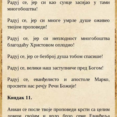
Радуј се, јер си као сунце засијао у тами
многобоштва!
Радуј се, јер си многе умрле душе оживео
твојом проповеди!
Радуј се, јер си неплодност многобоштва
благодаћу Христовом оплодио!
Радуј се, јер се безброј душа тобом спасише!
Радуј се, велики наш заступниче пред Богом!
Радуј се, еванђелисто и апостоле Марко,
просвети нас речју Речи Божије!
Кондак 11.
Аниан се после твоје проповеди крсти са целим
домом својим и врло брзо семе Еванђеља