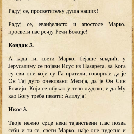
Радуј се, просветитељу душа наших!
Радуј се, еванђелисто и апостоле Марко,
просвети нас речју Речи Божије!
Кондак 3.
А када ти, свети Марко, бејаше младић, у
Јерусалиму се појави Исус из Назарета, за Кога
су сви они који су Га пратили, говорили да је
Он Тај дуго очекивани Месија, да је Он Син
Божији, Који се обукао у тело људско, и да Му
као Богу треба певати: Алилуја!
Икос 3.
Твоје нежно срце неки тајанствени глас позва
себи и ти се, свети Марко, нађе оне чудесне и