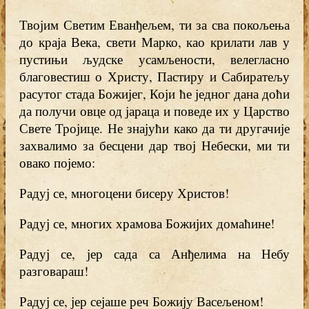
Твојим Светим Еванђељем, ти за сва покољења
до краја Века, свети Марко, као крилати лав у
пустињи људске усамљености, велегласно
благовестиш о Христу, Пастиру и Сабиратељу
расутог стада Божијег, Који ће једног дана доћи
да получи овце од јараца и поведе их у Царство
Свете Тројице. Не знајући како да ти другачије
захвалимо за бесцени дар твој Небески, ми ти
овако појемо:
Радуј се, многоцени бисеру Христов!
Радуј се, многих храмова Божијих домаћине!
Радуј се, јер сада са Анђелима на Небу
разговараш!
Радуј се, јер сејаше реч Божију Васељеном!