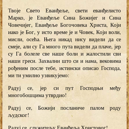
Твоје Свето Еванђеље, свети еванђелисто
Марко, је Еванђеље Сина Божијег и Сина
Човечијег, Еванђеље Богочовека Христа, Који
иако је Бог, у исто време је и Човек, Који воли,
мисли, осећа. Њега никад нису видели да се
смеје, али су Га много пута видели да плаче, јер
су Га болеле све наше боли и жалостили сви
наши греси. Захвални што си и нама, вековима
рођеним после тебе, истински описао Господа,
ми ти умилно узвикујемо:
Радуј се, јер си пут Господњи међу
многобошцима утврдио!
Радуј се, Божији посланиче палом роду
људског!
Радуј се, служитељу Еванђеља Христовог!