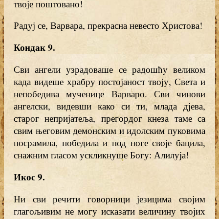
твоје поштовано!
Радуј се, Варвара, прекрасна невесто Христова!
Кондак 9
.
Сви ангели узрадоваше се радошћу великом
када видеше храбру постојаност твоју, Света и
непобедива мученице Варваро. Сви чинови
ангелски, видевши како си ти, млада дјева,
старог непријатеља, прегордог кнеза таме са
свим његовим демонским и идолским пуковима
посрамила, победила и под ноге своје бацила,
снажним гласом ускликнуше Богу: Алилуја!
Икос 9
.
Ни сви речити говорници језицима својим
глагољивим не могу исказати величину твојих