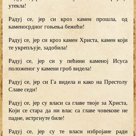
утекла!
Радуј се, јер си кроз камен прошла, од
каменосрдног гоњења бежећи!
Радуј се, јер си кроз камен Христа, камен који
те укрепљује, задобила!
Радуј се, јер си у пећини каменој Исуса
положеног у камени гроб видела!
Радуј се, јер си Га видела и како на Престолу
Славе седи!
Радуј се, јер су власи са главе твоје за Христа,
Који се стара да ни влас са главе човекове не
падне, истргнуте биле!
Радуј се, јер су те власи избројане ради