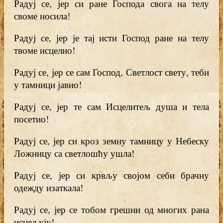
Радуј се, јер си ране Господа свога на телу
своме носила!
Радуј се, јер је тај исти Господ ране на телу
твоме исцелио!
Радуј се, јер се сам Господ, Светлост свету, теби
у тамници јавио!
Радуј се, јер те сам Исцелитељ душа и тела
посетио!
Радуј се, јер си кроз земну тамницу у Небеску
Ложницу са светлошћу ушла!
Радуј се, јер си крвљу својом себи брачну
одежду изаткала!
Радуј се, јер се тобом грешни од многих рана
исцељују!