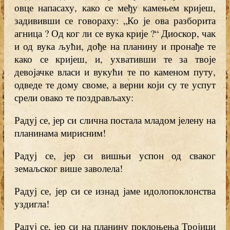
овце напасаху, како се међу камењем кријеш,
задививши се говораху: „Ко је ова разборита
агница ? Од ког ли се вука крије ?“ Диоскор, чак
и од вука љући, дође на планину и пронађе те
како се кријеш, и, ухвативши те за твоје
девојачке власи и вукући те по каменом путу,
одведе те дому своме, а верни који су те успут
срели овако те поздрављаху:
Радуј се, јер си слична постала младом јелену на
планинама мирисним!
Радуј се, јер си вишњи успон од сваког
земаљског више заволела!
Радуј се, јер си се изнад јаме идолопоклонства
уздигла!
Радуј се, јер си на планину поклоњења Тројици