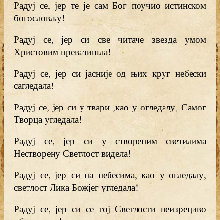
Радуј се, јер те је сам Бог поучио истинском
богословљу!
Радуј се, јер си све читаче звезда умом
Христовим превазишла!
Радуј се, јер си јасније од њих круг небески
сагледала!
Радуј се, јер си у твари ,као у огледалу, Самог
Творца угледала!
Радуј се, јер си у створеним светилима
Нестворену Светлост видела!
Радуј се, јер си на небесима, као у огледалу,
светлост Лика Божјег угледала!
Радуј се, јер си се тој Светлости неизрециво