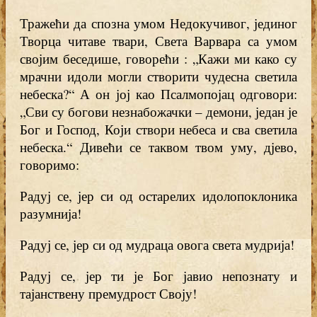
Тражећи да спозна умом Недокучивог, јединог
Творца читаве твари, Света Варвара са умом
својим беседише, говорећи : „Кажи ми како су
мрачни идоли могли створити чудесна светила
небеска?“ А он јој као Псалмопојац одговори:
„Сви су богови незнабожачки – демони, један је
Бог и Господ, Који створи небеса и сва светила
небеска.“ Дивећи се таквом твом уму, дјево,
говоримо:
Радуј се, јер си од остарелих идолопоклоника
разумнија!
Радуј се, јер си од мудраца овога света мудрија!
Радуј се, јер ти је Бог јавио непознату и
тајанствену премудрост Своју!