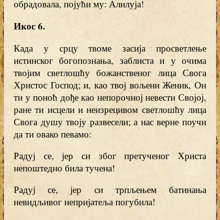
обрадовала, појући му: Алилуја!
Икос 6
.
Када у срцу твоме засија просветлење
истинског богопознања, заблиста и у очима
твојим светлошћу божанственог лица Свога
Христос Господ; и, као твој вољени Женик, Он
ти у поноћ дође као непорочној невести Својој,
ране ти исцели и неизрецивом светлошћу лица
Свога душу твоју развесели; а нас верне поучи
да ти овако певамо:
Радуј се, јер си због претученог Христа
непоштедно била тучена!
Радуј се, јер си трпљењем батинања
невидљивог непријатеља погубила!