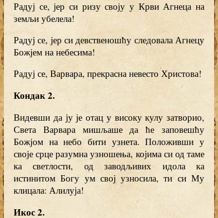
Радуј се, јер си ризу своју у Крви Агнеца на
земљи убелела!
Радуј се, јер си девственошћу следовала Агнецу
Божјем на небесима!
Радуј се, Варвара, прекрасна невесто Христова!
Кондак 2
.
Видевши да ју је отац у високу кулу затворио,
Света Варвара мишљаше да ће заповешћу
Божјом на небо бити узнета. Положивши у
своје срце разумна узношења, којима си од таме
ка светлости, од заводљивих идола ка
истинитом Богу ум свој узносила, ти си Му
клицала: Алилуја!
Икос 2
.