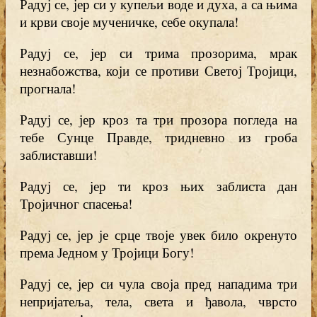
Радуј се, јер си у купељи воде и духа, а са њима
и крви своје мученичке, себе окупала!
Радуј се, јер си трима прозорима, мрак
незнабожства, који се противи Светој Тројици,
прогнала!
Радуј се, јер кроз та три прозора погледа на
тебе Сунце Правде, тридневно из гроба
заблиставши!
Радуј се, јер ти кроз њих заблиста дан
Тројичног спасења!
Радуј се, јер је срце твоје увек било окренуто
према Једном у Тројици Богу!
Радуј се, јер си чула своја пред нападима три
непријатеља, тела, света и ђавола, чврсто