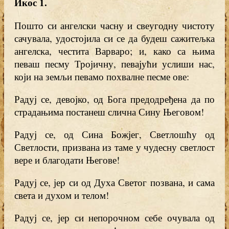
Икос 1
.
Пошто си ангелски часну и свеугодну чистоту
сачувала, удостојила си се да будеш сажитељка
ангелска, честита Варваро; и, како са њима
певаш песму Тројичну, певајући услиши нас,
који на земљи певамо похвалне песме ове:
Радуј се, девојко, од Бога предодређена да по
страдањима постанеш слична Сину Његовом!
Радуј се, од Сина Божјег, Светлошћу од
Светлости, призвана из таме у чудесну светлост
вере и благодати Његове!
Радуј се, јер си од Духа Светог позвана, и сама
света и духом и телом!
Радуј се, јер си непорочном себе очувала од