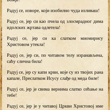
Радуј се, изворе, који изобилно чуда изливаш!
Радуј се, јер си као пчела од злосмрадног дима
идолских жртава одлетела!
Радуј се, јер си ка слатком миомирису
Христовом утекла!
Радуј се, јер си, по читавом телу изранављена,
саћу слична била!
Радуј се, јер су капи крви, које су из твојих рана
капале, Преслатком Исусу слађе од меда биле!
Радуј се, јер је свима вернима слатко сећање на
тебе!
Радуј се, јер је у читавој Цркви Христовој име