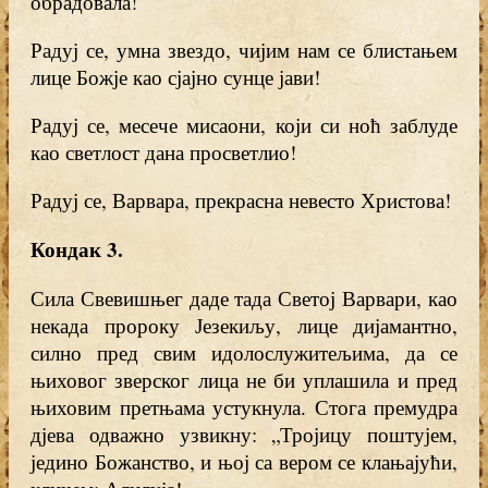
обрадовала!
Радуј се, умна звездо, чијим нам се блистањем
лице Божје као сјајно сунце јави!
Радуј се, месече мисаони, који си ноћ заблуде
као светлост дана просветлио!
Радуј се, Варвара, прекрасна невесто Христова!
Кондак 3
.
Сила Свевишњег даде тада Светој Варвари, као
некада пророку Језекиљу, лице дијамантно,
силно пред свим идолослужитељима, да се
њиховог зверског лица не би уплашила и пред
њиховим претњама устукнула. Стога премудра
дјева одважно узвикну: „Тројицу поштујем,
једино Божанство, и њој са вером се клањајући,