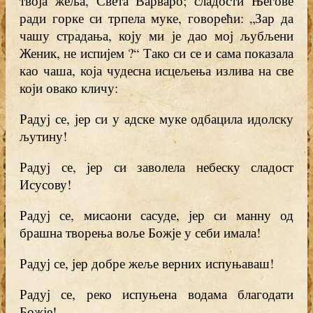
твоја жеља, Света Варваро; сладости Његове
ради горке си трпела муке, говорећи: „Зар да
чашу страдања, коју ми је дао мој љубљени
Женик, не испијем ?“ Тако си се и сама показала
као чаша, која чудесна исцељења излива на све
који овако кличу:
Радуј се, јер си у адске муке одбацила идолску
љутину!
Радуј се, јер си заволела небеску сладост
Исусову!
Радуј се, мисаони сасуде, јер си манну од
брашна творења воље Божје у себи имала!
Радуј се, јер добре жеље верних испуњаваш!
Радуј се, реко испуњена водама благодати
Божје!