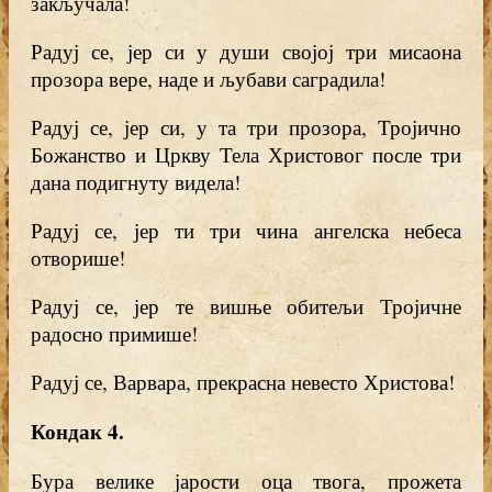
закључала!
Радуј се, јер си у души својој три мисаона
прозора вере, наде и љубави саградила!
Радуј се, јер си, у та три прозора, Тројично
Божанство и Цркву Тела Христовог после три
дана подигнуту видела!
Радуј се, јер ти три чина ангелска небеса
отворише!
Радуј се, јер те вишње обитељи Тројичне
радосно примише!
Радуј се, Варвара, прекрасна невесто Христова!
Кондак 4
.
Бура велике јарости оца твога, прожета