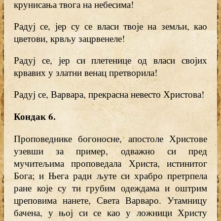
крунисања твога на небесима!
Радуј се, јер су се власи твоје на земљи, као
цветови, крвљу зацрвенеле!
Радуј се, јер си плетенице од власи својих
крвавих у златни венац претворила!
Радуј се, Варвара, прекрасна невесто Христова!
Кондак 6
.
Проповеднике богоносне, апостоле Христове
узевши за пример, одважно си пред
мучитељима проповедала Христа, истинитог
Бога; и Њега ради љуте си храбро претрпела
ране које су ти грубим одеждама и оштрим
цреповима нанете, Света Варваро. Утамницу
бачена, у њој си се као у ложници Христу