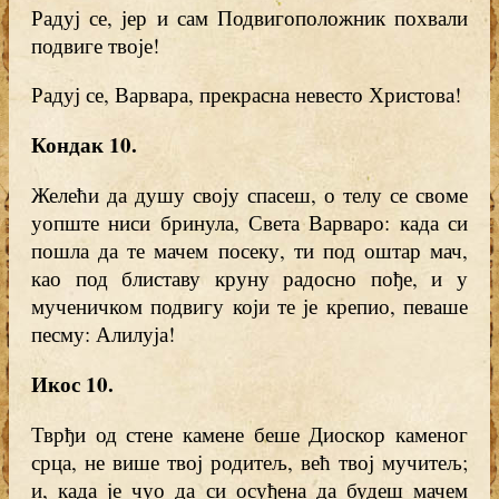
Радуј се, јер и сам Подвигоположник похвали
подвиге твоје!
Радуј се, Варвара, прекрасна невесто Христова!
Кондак 10
.
Желећи да душу своју спасеш, о телу се своме
уопште ниси бринула, Света Варваро: када си
пошла да те мачем посеку, ти под оштар мач,
као под блиставу круну радосно пође, и у
мученичком подвигу који те је крепио, певаше
песму: Алилуја!
Икос 10
.
Тврђи од стене камене беше Диоскор каменог
срца, не више твој родитељ, већ твој мучитељ;
и, када је чуо да си осуђена да будеш мачем