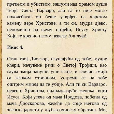
претњом и убиством, зашуми над храмом душе
твоје, Света Варваро, али га то није могло
поколебати: он беше утврђен на чврстом
камену вере Христове, а ти си, мудра дјево,
непомично на њему стојећи, Исусу Христу
Који те крепио песму певала: Алилуја!
Икос 4
.
Отац твој Диоскор, слушајући од тебе, мудре
кћери, нечувене речи о Светој Тројици, као
глува змија запуши уши своје, и сличан змији
са жаоком отровном, устреми се на тебе
оштрим мачем да те убије. Али ти си Варваро,
невесто Христова, подражавајући женика твога
Исуса, Који утече од мача Иродова, побегла од
мача Диоскорова, желећи да срце његово од
зверске јарости у љубав очинску обратиш. Ми,