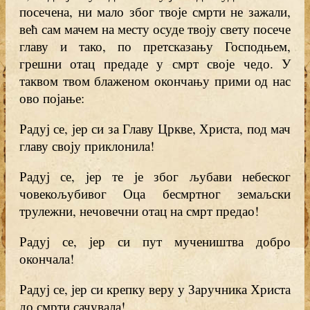
посечена, ни мало због твоје смрти не зажали,
већ сам мачем на месту осуде твоју свету посече
главу и тако, по претсказању Господњем,
грешни отац предаде у смрт своје чедо. У
таквом твом блаженом окончању прими од нас
ово појање:
Радуј се, јер си за Главу Цркве, Христа, под мач
главу своју приклонила!
Радуј се, јер те је због љубави небеског
човекољубивог Оца бесмртног земаљски
трулежни, нечовечни отац на смрт предао!
Радуј се, јер си пут мучеништва добро
окончала!
Радуј се, јер си крепку веру у Заручника Христа
до смрти сачувала!