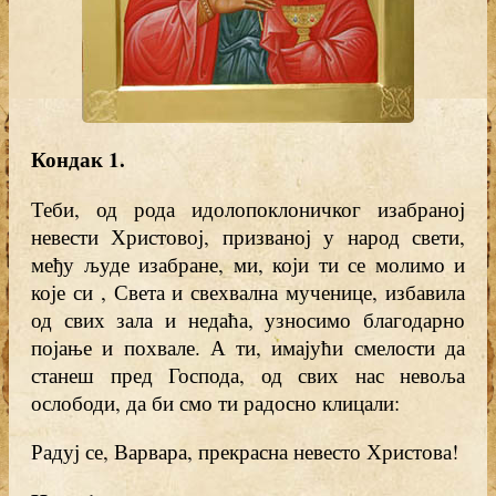
Кондак 1
.
Теби, од рода идолопоклоничког изабраној
невести Христовој, призваној у народ свети,
међу људе изабране, ми, који ти се молимо и
које си , Света и свехвална мученице, избавила
од свих зала и недаћа, узносимо благодарно
појање и похвале. А ти, имајући смелости да
станеш пред Господа, од свих нас невоља
ослободи, да би смо ти радосно клицали:
Радуј се, Варвара, прекрасна невесто Христова!