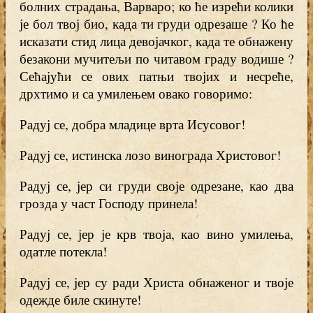
болних страдања, Варваро; ко ће изрећи колики
је бол твој био, када ти груди одрезаше ? Ко ће
исказати стид лица девојачког, када те обнажену
безакони мучитељи по читавом граду водише ?
Сећајући се ових патњи твојих и несреће,
дрхтимо и са умилењем овако говоримо:
Радуј се, добра младице врта Исусовог!
Радуј се, истинска лозо винограда Христовог!
Радуј се, јер си груди своје одрезане, као два
грозда у част Господу принела!
Радуј се, јер је крв твоја, као вино умилења,
одатле потекла!
Радуј се, јер су ради Христа обнаженог и твоје
одежде биле скинуте!