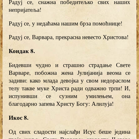
Радуј се, снажна победитељко свих наших
непријатеља!
Радуј се, у недаћама нашим брза помоћнице!
Радуј се, Варвара, прекрасна невесто Христова!
Кондак 8
.
Бидевши чудно и страшно страдање Свете
Варваре, побожна жена Јулијанија веома се
задиви: како млада девојка у свом недораслом
телу такве муке Христа ради одважно трпи! И,
испунивши се сузним умилењем, она
благодарно запева Христу Богу: Алилуја!
Икос 8
.
Од свих сладости најслађи Исус беше једина