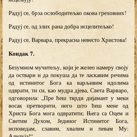
Радуј се, брза ослободитељко окова греховних!
Радуј се, од злих рана добра исцелитељко!
Радуј се, Варвара, прекрасна невесто Христова!
Кондак 7
.
Безумном мучитељу, који је желео намеру своју
да оствари и да покуша да те ласкавим речима
од истинитог Бога ка варљивим идолима
одврати, ти си, као мудра дјева, Света Варваро,
одговорила: „Пре ћеш тврди дијамант у меки
восак претворити, него што ћеш мене од
Христа Бога мога одвратити; Њега са Оцем и
Светим Духом, Јединог Истинитог Бога,
исповедам, славим, хвалим и певам Му:
Алилуја!“