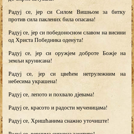
Радуј се, јер си Силом Вишњом за битку
против сила паклених била опасана!
Радуј се, јер си победоносном славом на висини
од Христа Победника оденута!
Радуј се, јер си оружјем доброте Божје на
земљи крунисана!
Радуј се, јер си цвећем нетрулежним на
небесима украшена!
Радуј се, лепото и похвало дјевама!
Радуј се, красото и радости мученицама!
Радуј се, Хришћанима снажно уточиште!
Радуј се, вернима сигурна заштито!