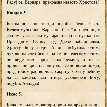
Радуј се, Варвара, прекрасна невесто Христова!
Кондак 5
.
Богом посланој звезди подобна беше, Света
Великомученице Варваро; бежећи пред оцем
својим, указала си му тајанствено на пут који ка
Праведном Сунцу, од Дјеве заблисталом,
Христу Богу води. А он, међутим, очима
духовним слеп беше, па те ни телесним очима
не виде како пред њим бежиш; а ти се
прошавши кроз планину која се по вољи Божјој
пред тобом растворила, сакри у камену пећину
да са камена, као птица, ускликнеш Богу,
појући: Алилуја!
Икос 5
.
Када те видеше пастири, који на врху планине