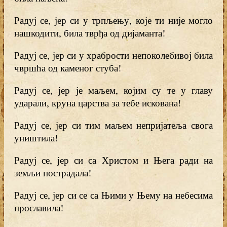
Радуј се, јер си у трпљењу, које ти није могло
нашкодити, била тврђа од дијаманта!
Радуј се, јер си у храбрости непоколебивој била
чвршћа од каменог стуба!
Радуј се, јер је маљем, којим су те у главу
ударали, круна царства за тебе искована!
Радуј се, јер си тим маљем непријатеља свога
уништила!
Радуј се, јер си са Христом и Њега ради на
земљи пострадала!
Радуј се, јер си се са Њими у Њему на небесима
прославила!