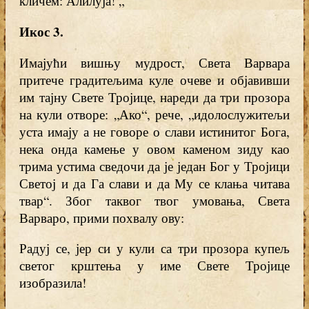
кличем: Алилуја! „
Икос 3
.
Имајући вишњу мудрост, Света Варвара
притече градитељима куле очеве и објавивши
им тајну Свете Тројице, нареди да три прозора
на кули отворе: „Ако“, рече, „идолослужитељи
уста имају а не говоре о слави истинитог Бога,
нека онда камење у овом каменом зиду као
трима устима сведочи да је један Бог у Тројици
Светој и да Га слави и да Му се клања читава
твар“. Због таквог твог умовања, Света
Варваро, прими похвалу ову:
Радуј се, јер си у кули са три прозора купељ
светог крштења у име Свете Тројице
изобразила!