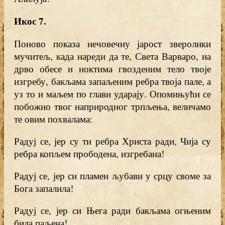
Икос 7
.
Поново показа нечовечну јарост зверолики
мучитељ, када нареди да те, Света Варваро, на
дрво обесе и ноктима гвозденим тело твоје
изгребу, бакљама запаљеним ребра твоја пале, а
уз то и маљем по глави ударају. Опомињући се
побожно твог наприродног трпљења, величамо
те овим похвалама:
Радуј се, јер су ти ребра Христа ради, Чија су
ребра копљем прободена, изгребана!
Радуј се, јер си пламен љубави у срцу своме за
Бога запалила!
Радуј се, јер си Њега ради бакљама огњеним
била паљена!