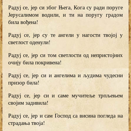
Радуј се, јер си због Њега, Кога су ради поруге
Јерусалимом водили, и ти на поругу градом
била вођена!
Радуј се, јер су те ангели у нагости твојој у
светлост оденули!
Радуј се, јер си том светлости од непристојних
очију била покривена!
Радуј се, јер си и ангелима и људима чудесни
призор била!
Радуј се, јер си и саме мучитеље трпљењем
својим задивила!
Радуј се, јер и сам Господ са висина погледа на
страдања твоја!