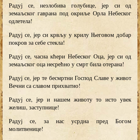
Радуј се, незлобива голубице, јер си од
земаљског гаврана под окриље Орла Небеског
одлетела!
Радуј се, јер си крвљу у крилу Његовом добар
покров за себе стекла!
Радуј се, часна кћери Небеског Оца, јер си од
земаљског оца несрећно у смрт била отерана!
Радуј се, јер те бесмртни Господ Славе у живот
Вечни са славом прихватио!
Радуј се, јер и нашем животу то исто увек
желиш, заступнице!
Радуј се, за нас усрдна пред Богом
молитвенице!