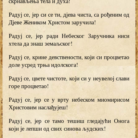
скрнављења тела и духа!
Радуј се, јер си се ти, дјева чиста, са рођеним од
Дјеве Жеником Христом заручила!
Радуј се, јер ради Небеског Заручника ниси
хтела да знаш земаљског!
Радуј се, крине девствености, који си процветао
доле усред трња идолскога!
Радуј се, цвете чистоте, који си у неувелој слави
горе процветао!
Радуј се, јер се у врту небеском миомирисом
Христовим наслађујеш!
Радуј се, јер се тамо тешиш гледајући Онога
који је лепши од свих синова људских!