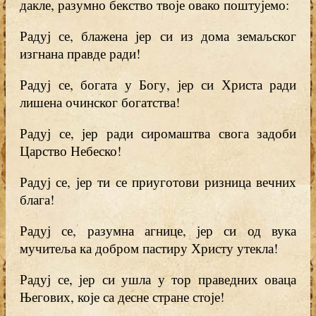
дакле, разумно бекство твоје овако поштујемо:
Радуј се, блажена јер си из дома земаљског
изгнана правде ради!
Радуј се, богата у Богу, јер си Христа ради
лишена очинског богатства!
Радуј се, јер ради сиромаштва свога задоби
Царство Небеско!
Радуј се, јер ти се приуготови ризница вечних
блага!
Радуј се, разумна агнице, јер си од вука
мучитеља ка добром пастиру Христу утекла!
Радуј се, јер си ушла у тор праведних оваца
Његових, које са десне стране стоје!