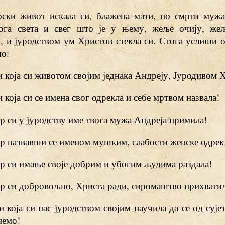
оски живот искала си, блажена мати, по смрти мужа
ога света и свег што је у њему, жеље очију, же
, и јуродством ум Христов стекла си. Стога услиши о
мо:
ти која си животом својим једнака Андреју, Јуродивом 
ти која си се имена свог одрекла и себе мртвом назвала!
јер си у јуродству име твога мужа Андреја примила!
јер назвавши се именом мушким, слабости женске одрекл
јер си имање своје добрим и убогим људима раздала!
јер си добровољно, Христа ради, сиромаштво прихватил
ти која си нас јуродством својим научила да се oд суј
немо!