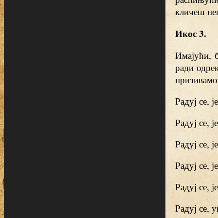
кличеш неп
Икос 3.
Имајући, 
ради одрек
призивамо
Радуј се, 
Радуј се, 
Радуј се, 
Радуј се, 
Радуј се, 
Радуј се, 