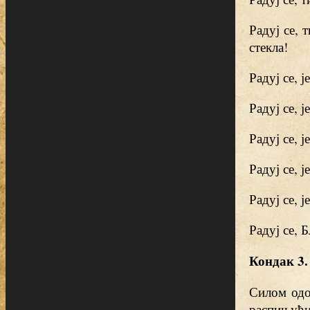
Радуј се,
стекла!
Радуј се, 
Радуј се, 
Радуј се, 
Радуј се, 
Радуј се, 
Радуј се, 
Кондак 3.
Силом одо
распињући