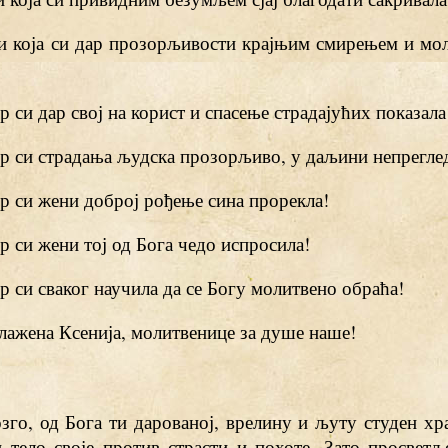
 ти која си дар прозорљивости крајњим смирењем и м
јер си дар свој на корист и спасење страдајућих показала
јер си страдања људска прозорљиво, у даљини непреглед
јер си жени доброј рођење сина прорекла!
јер си жени тој од Бога чедо испросила!
јер си сваког научила да се Богу молитвено обраћа!
Блажена Ксенија, молитвенице за душе наше!
зго, од Бога ти дарованој, врелину и љуту студен хр
 тело своје против страсти и похоте. Зато просвет