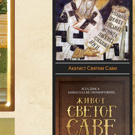
Акатист Светом Сави