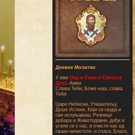
Дневне Молитве
У име
Оца и Сина и Светога
Духа
. Амин
Слава Теби, Боже наш, слава
Теби.
Царе Небесни, Утешитељу,
Душе Истине, Који си свуда и
све испуњаваш; Ризницо
добара и Животодавче, дођи и
усели се у нас, и очисти нас од
сваке нечистоте, и спаси, Благи,