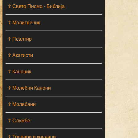
☦ Свето Писмо - Библија
☦ Молитвеник
☦ Псалтир
☦ Акатисти
☦ Каноник
☦ Молебни Канони
☦ Молебани
☦ Службе
☦ Тропари и кондаци