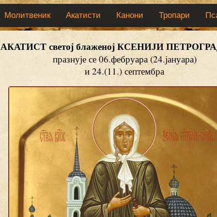
Молитвеник
Акатисти
Канони
Тропари
Пс
АКАТИСТ светој блаженој КСЕНИЈИ ПЕТРОГР
празнује се 06.фебруара (24.јануара)
и 24.(11.) септембра