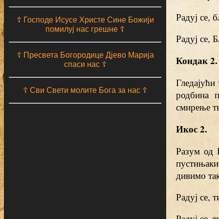
Радуј се, 
☦ Господе Исусе Христе Сине Божији
помилуј нас грешне ☦
Радуј се, 
☦ Пресвета Богородице Дјево Марија
Кондак 2.
спаси нас ☦
Гледајући 
☦ Сви Свети молите Бога за нас ☦
родбина п
смирење тв
Икос 2.
Разум од 
пустињаки
дивимо та
Радуј се, 
Радуј се, 