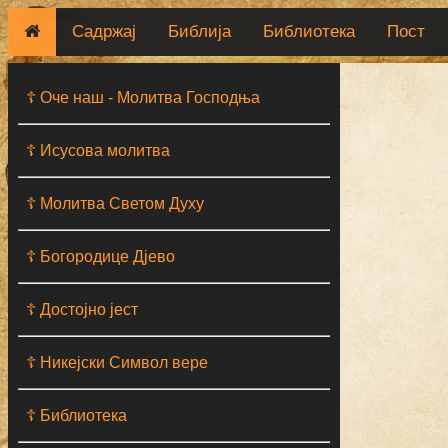
Садржај
Библија
Библиотека
Пост
☦ Оче наш - Moлитва Господња
☦ Исусова молитва
☦ Молитва Светом Духу
☦ Богородице Дјево
☦ Достојно јест
☦ Никејски Символ вере
☦ Библиотека