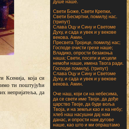
душе наше.
Свети Боже, Свети Крепки,
Свети Бесмртни, помилуј нас.
(трипут)
Слава Оцу и Сину и Светоме
Духу, и сада и увек и у векове
векова. Амин.
Пресвета Тројице, помилуј нас;
Господе очисти грехе наше;
Владико, опрости безакоња
наша; Свети, посети и исцели
немоћи наше, имена Твога ради.
Господе помилуј. (трипут)
Слава Оцу и Сину и Светоме
и Ксенија, која си
Духу, и сада и увек и у векове
симо ти поштујући
векова. Амин.
их непријатеља, да
Оче наш, који си на небесима,
да се свети име Твоје, да дође
царство Твоје, да буде воља
Твоја, и на земљи као и на небу;
хлеб наш насушни дај нам
данас, и опрости нам дугове
наше, као што и ми опраштамо