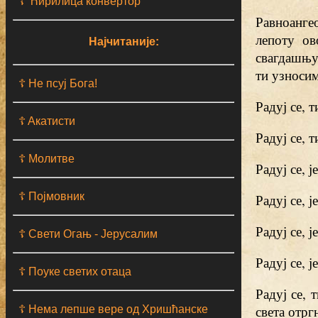
☦ Ћирилица конвертор
Равноанге
лепоту ов
Најчитаније:
свагдашњу
ти узноси
☦ Не псуј Бога!
Радуј се, 
☦ Aкатисти
Радуј се, 
☦ Молитве
Радуј се, 
☦ Појмовник
Радуј се, 
Радуј се, 
☦ Свети Огањ - Јерусалим
Радуј се, 
☦ Поуке светих отаца
Радуј се, 
света отрг
☦ Нема лепше вере од Хришћанске