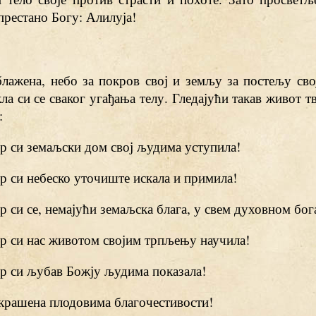
рестано Богу: Алилуја!
блажена, небо за покров свој и земљу за постељу сво
ла си се сваког угађања телу. Гледајући такав живот т
:
јер си земаљски дом свој људима уступила!
јер си небеско уточиште искала и примила!
јер си се, немајући земаљска блага, у свем духовном бог
јер си нас животом својим трпљењу научила!
јер си љубав Божју људима показала!
украшена плодовима благочестивости!