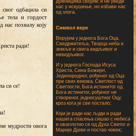
дужницима својим; и не уведи
нас у искушење, но избави нас
 свог одбацила си
од злога.
ље тела и гордост
д нас похвалу коју
Символ вере
Верујем у једнога Бога Оца,
Сведржитеља, Творца неба и
Христа ради!
земље и свега видљивог и
невидљивог.
И у једнога Господа Исуса
Христа, Сина Божијег,
Јединородног, рођеног од Оца
пре свих векова, Светлост од
а си се!
Светлости, Бога истинитог од
Бога истинитог, рођеног не
створеног, једносуштног Оцу,
кроз кога је све постало;
а!
Који је ради нас људи и ради
нашега спасења сишао с небеса
етне мудрости овога
и оваплотио се од Духа Светог и
Марије Дјеве и постао човек;