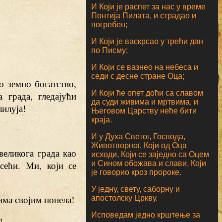
И Који је распет за нас у време
Понтија Пилата, и страдао и
погребен;
И Који је васкрсао у трећи дан
по Писму;
И Који се вазнео на небеса и
седи с десне стране Оца;
о земно богатство,
И Који ће опет доћи са славом
 града, гледајући
да суди живима и мртвима, и
илуја!
Његовом Царству неће бити
краја.
И у Духа Светог, Господа,
Животворног, Који од Оца
великога града као
исходи, Који се заједно са Оцем
сећи. Ми, који се
и Сином обожава и слави, Који
је говорио кроз пророке.
У једну, свету, саборну и
ђима својим понела!
апостолску Цркву.
Исповедам једно крштење за
!