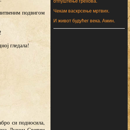
отпуштење грехова.
Чекам васкрсење мртвих.
олитвеним подвигом
И живот будућег века. Амин.
!
ној гледала!
абро си подносила,
љена Духом Светим