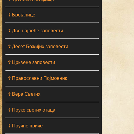
☦ Бројанице
☦ Две највеће заповести
☦ Десет Божијих заповести
☦ Црквене заповести
☦ Православни Појмовник
☦ Вера Светих
☦ Поуке светих отаца
☦ Поучне приче