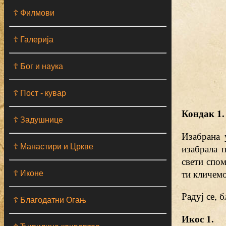
☦ Филмови
☦ Галерија
☦ Бог и наука
☦ Пост - кувар
Кондак 1.
☦ Задушнице
Изабрана 
☦ Манастири и Цркве
изабрала 
свети спом
ти кличемо
☦ Иконе
Радуј се, 
☦ Благодатни Огањ
Икос 1.