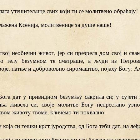
блага утешитељице свих који ти се молитвено обраћају!
Блажена Ксенија, молитвенице за душе наше!
твој необични живот, јер си презрела дом свој и свак
о телу безумном те сматраше, а људи из Петрова
оје, патње и добровољно сиромаштво, појаху Богу: Ал
Бога дат у привидном безумљу сакрила си; у сујети 
ња живела си, своје молитве Богу непрестано узно
квом животу твоме, кличемо ти похвално:
ти која си тешки крст јуродства, од Бога теби дат, на ле
ти која си привидним безумљем сјај благодати сакривала