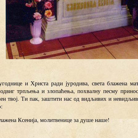
угоднице и Христа ради јуродива, света блажена мат
подвиг трпљења и злопаћења, похвалну песму прино
ен твој. Ти пак, заштити нас од видљивих и невидљив
:
блажена Ксенија, молитвенице за душе наше!