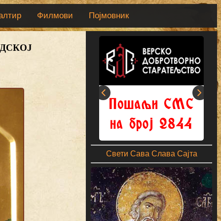
алтир
Филмови
Појмовник
АДСКОЈ
Свети Сава Слава Сајта