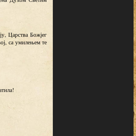
ју, Царства Божјег
вој, са умилењем те
атила!