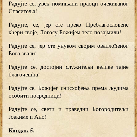
Радујте се, увек помињани праоци очекиваног
Спаситеља!
Радујте, се, јер сте преко Преблагословене
кћери своје, Логосу Божијем тело позајмили!
Радујте се, јер сте унуком својим оваплоћеног
Бога звали!
Радујте се, достојни служитељи велике тајне
благочешћа!
Радујте се, Божијег снисхођења према људима
особити посредници!
Радујте се, свети и праведни Богородитељи
Јоакиме и Ано!
Кондак 5
.