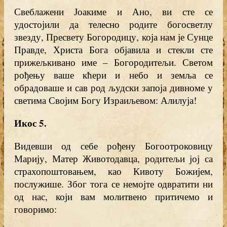
Свеблажени Јоакиме и Ано, ви сте се
удостојили да телесно родите богосветлу
звезду, Пресвету Богородицу, која нам је Сунце
Правде, Христа Бога објавила и стекли сте
прижељкивано име – Богородитељи. Светом
рођењу ваше кћери и небо и земља се
обрадоваше и сав род људски запоја дивноме у
светима Својим Богу Израиљевом: Алилуја!
Икос 5
.
Видевши од себе рођену Богоотроковицу
Марију, Матер Животодавца, родитељи јој са
страхопоштовањем, као Кивоту Божијем,
послужише. Због тога се немојте одвратити ни
од нас, који вам молитвено притичемо и
говоримо: