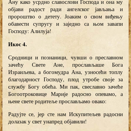
Ану како усрдно славослови Господа и она му
објави радост ради ангелског јављања и
пророштво о детету. Јоаким о свом виђењу
обавести супругу и заједно са њом завапи
Господу: Алилуја!
Икос 4
.
Сродници и познаници, чувши о преславном
зачећу Свете Ане, прослављаше Бога
Израиљева, а богомудра Ана, узносећи топлу
благодарност Господу, плод утробе своје за
службу Богу обећа. Ми пак, свеславно зачеће
Богоотроковице Марије радосно опевамо, а
њене свете родитеље прослављамо овако:
Радујте се, јер сте нам Искупитељев радосни
долазак у свет унапред објавили!