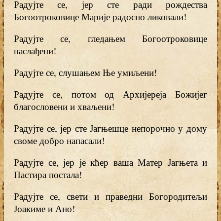
Радујте се, јер сте ради рождества
Богоотроковице Марије радосно ликовали!
Радујте се, гледањем Богоотроковице
наслађени!
Радујте се, слушањем Ње умиљени!
Радујте се, потом од Архијереја Божијег
благословени и хваљени!
Радујте се, јер сте Јагњешце непорочно у дому
своме добро напасали!
Радујте се, јер је кћер ваша Матер Јагњета и
Пастира постала!
Радујте се, свети и праведни Богородитељи
Јоакиме и Ано!