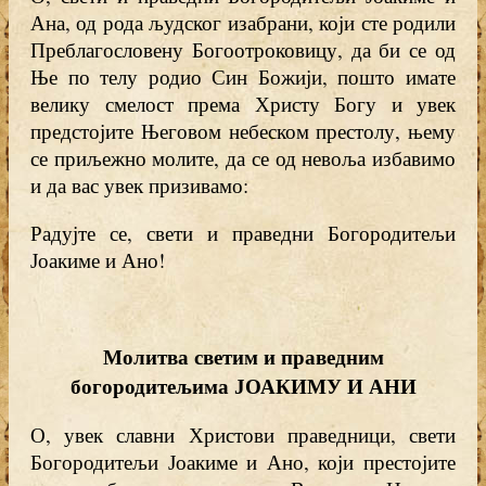
Ана, од рода људског изабрани, који сте родили
Преблагословену Богоотроковицу, да би се од
Ње по телу родио Син Божији, пошто имате
велику смелост према Христу Богу и увек
предстојите Његовом небеском престолу, њему
се приљежно молите, да се од невоља избавимо
и да вас увек призивамо:
Радујте се, свети и праведни Богородитељи
Јоакиме и Ано!
Молитва светим и праведним
богородитељима ЈОАКИМУ И АНИ
О, увек славни Христови праведници, свети
Богородитељи Јоакиме и Ано, који престојите