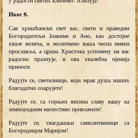
у радости светих кличемо: Алилуја!
Икос 8
.
Сав хришћански свет вас, свети и праведни
Богородитељи Јоакиме и Ано, као достојне
хвале велича, и молитвено ваша чесна имена
прославља, а црква Христова успомену на вас
радосно празнује, и ова хвалебна пјенија
приноси:
Радујте се, светилници, који мрак душа наших
благодатно озарујете!
Радујте се, са горњих висина славу вашу ка
земнородним милостиво привлачите!
Радујте се, свагдашњи самолитвеници са
Богородицом Маријом!