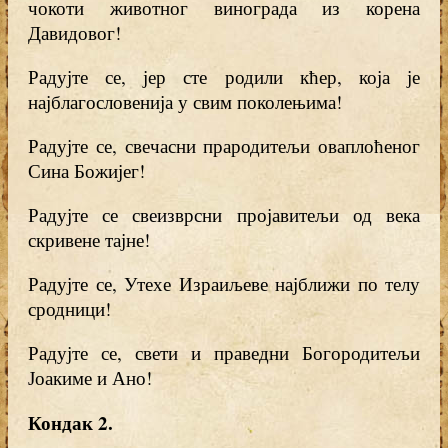
чокоти животног винограда из корена
Давидовог!
Радујте се, јер сте родили кћер, која је
најблагословенија у свим поколењима!
Радујте се, свечасни прародитељи оваплоћеног
Сина Божијег!
Радујте се свеизврсни пројавитељи од века
скривене тајне!
Радујте се, Утехе Израиљеве најближи по телу
сродници!
Радујте се, свети и праведни Богородитељи
Јоакиме и Ано!
Кондак 2
.