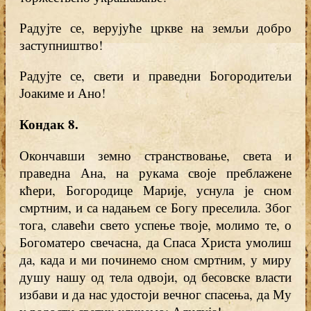
Радујте се, верујуће цркве на земљи добро
заступништво!
Радујте се, свети и праведни Богородитељи
Јоакиме и Ано!
Кондак 8
.
Окончавши земно странствовање, света и
праведна Ана, на рукама своје преблажене
кћери, Богородице Марије, уснула је сном
смртним, и са надањем се Богу преселила. Због
тога, славећи свето успење твоје, молимо те, о
Богоматеро свечасна, да Спаса Христа умолиш
да, када и ми починемо сном смртним, у миру
душу нашу од тела одвоји, од бесовске власти
избави и да нас удостоји вечног спасења, да Му