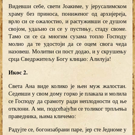
Видевши себе, свети Јоакиме, у јерусалимском
храму без приноса, пониженог од архијереја,
врло си се ожалостио, и растуживши се душом
својом, удаљио си се у пустињу, стаду своме.
Тамо си се са многим сузама топло Господу
молио да те удостоји да се оцем свога чеда
назовеш. Молитви си пост додао, и у скрушењу
срца Сведржитељу Богу клицао: Алилуја!
Икос 2
.
Света Ана виде колико је њен муж жалостан.
Седевши у свом дому горко је плакала и молила
се Господу да срамоту ради неплодности од ње
отклони. А ми, подсећајући се толиког трпљења
праведника, њима кличемо:
Радујте се, богоизабрани паре, јер сте Једноме у