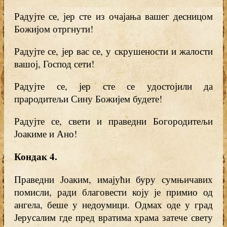
Радујте се, јер сте из очајања вашег десницом
Божијом отргнути!
Радујте се, јер вас се, у скрушености и жалости
вашој, Господ сети!
Радујте се, јер сте се удостојили да
прародитељи Сину Божијем будете!
Радујте се, свети и праведни Богородитељи
Јоакиме и Ано!
Кондак 4
.
Праведни Јоаким, имајући буру сумњичавих
помисли, ради благовести коју је примио од
ангела, беше у недоумици. Одмах оде у град
Јерусалим где пред вратима храма затече свету