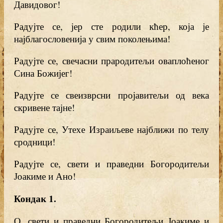
Давидовог!
Радујте се, јер сте родили кћер, која је
најблагословенија у свим поколењима!
Радујте се, свечасни прародитељи оваплоћеног
Сина Божијег!
Радујте се свеизврсни пројавитељи од века
скривене тајне!
Радујте се, Утехе Израиљеве најближи по телу
сродници!
Радујте се, свети и праведни Богородитељи
Јоакиме и Ано!
Кондак 1
.
О, свети и праведни Богородитељи Јоакиме и