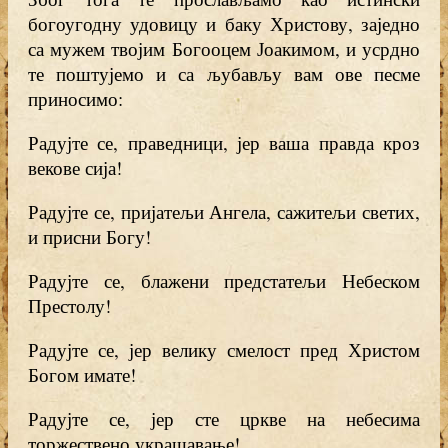
богоугодну удовицу и баку Христову, заједно
са мужем твојим Богооцем Јоакимом, и усрдно
те поштујемо и са љубављу вам ове песме
приносимо:
Радујте се, праведници, јер ваша правда кроз
векове сија!
Радујте се, пријатељи Ангела, сажитељи светих,
и присни Богу!
Радујте се, блажени предстатељи Небеском
Престолу!
Радујте се, јер велику смелост пред Христом
Богом имате!
Радујте се, јер сте цркве на небесима
торжествено украшавање!