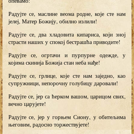
опевамо:
Радујте се, маслине веома родне, које сте нам
јелеј, Матер Божију, обилно излили!
Радујте се, два хладовита кипариса, који зној
страсти наших у спокој бестрашћа приводите!
Радујте се, огртачи и пурпурне одежде, у
којима скинија Божија стан неба нађе!
Радујте се, грлице, које сте нам заједно, као
супружници, непорочну голубицу даровали!
Радујте се, јер са ћерком вашом, царицом свих,
вечно царујете!
Радујте се, јер у горњем Сиону, у обитељима
његовим, радосно торжествујете!