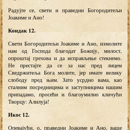
Радујте се, свети и праведни Богородитељи
Јоакиме и Ано!
Кондак 12
.
Свети Богородитељи Јоакиме и Ано, измолите
нам од Господа благодат Божију, милост,
опроштај грехова и да исправљење стекнемо.
Не престајте да се за нас пред лицем
Сведржитеља Бога молите, јер имате велику
слободу пред њим. Зато усрдно вама, као
сталним посредницима и заступницима нашим
припадамо, просећи и благоумилно кличући
Творцу: Алилуја!
Икос 12
.
Опевајући, о, праведни Јоакиме и Ано, ваше