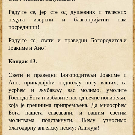
Радујте се, јер сте од душевних и телесних
недуга изврсни и благопријатни нам
посредници!
Радујте се, свети и праведни Богородитељи
Јоакиме и Ано!
Кондак 13
.
Свети и праведни Богородитељи Јоакиме и
Ано, припадајући подножју ногу ваших, са
усрђем и љубављу вас молимо, умолите
Господа Бога и избавите нас од вечне погибељи,
која је грешнима припремљена. Да милосрђем
Бога нашега спасавани, и вашим светим
молитвама подстакнути, Њему узносимо
благодарну ангелску песму: Алилуја!