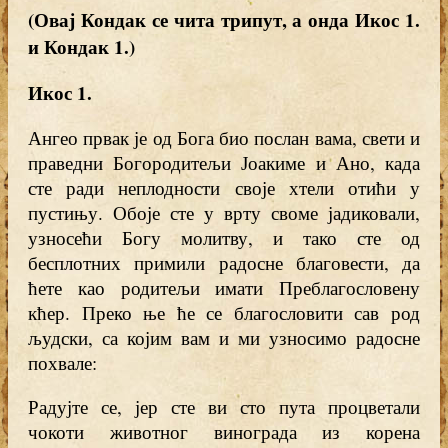
(Овај Кондак се чита трипут, а онда Икос 1.
и Кондак 1.)
Икос 1
.
Ангео првак је од Бога био послан вама, свети и
праведни Богородитељи Јоакиме и Ано, када
сте ради неплодности своје хтели отићи у
пустињу. Обоје сте у врту своме јадиковали,
узносећи Богу молитву, и тако сте од
бесплотних примили радосне благовести, да
ћете као родитељи имати Преблагословену
кћер. Преко ње ће се благословити сав род
људски, са којим вам и ми узносимо радосне
похвале:
Радујте се, јер сте ви сто пута процветали
чокоти животног винограда из корена