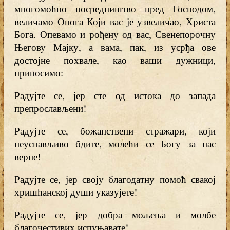
многомоћно посредништво пред Господом,
величамо Онога Који вас је узвеличао, Христа
Бога. Опевамо и рођену од вас, Свенепорочну
Његову Мајку, а вама, пак, из усрђа ове
достојне похвале, као ваши дужници,
приносимо:
Радујте се, јер сте од истока до запада
препрослављени!
Радујте се, божанствени стражари, који
неуспављиво бдите, молећи се Богу за нас
верне!
Радујте се, јер своју благодатну помоћ свакој
хришћанској души указујете!
Радујте се, јер добра мољења и молбе
благочестивих испуњавате!