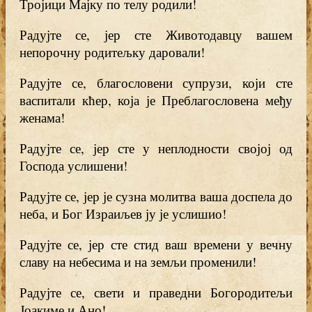
Тројици Мајку по телу родили!
Радујте се, јер сте Животодавцу вашем
непорочну родитељку даровали!
Радујте се, благословени супрузи, који сте
васпитали кћер, која је Преблагословена међу
женама!
Радујте се, јер сте у неплодности својој од
Господа услишени!
Радујте се, јер је сузна молитва ваша доспела до
неба, и Бог Израиљев ју је услишио!
Радујте се, јер сте стид ваш времени у вечну
славу на небесима и на земљи променили!
Радујте се, свети и праведни Богородитељи
Јоакиме и Ано!