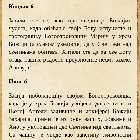
Кондак 6
.
Јавили сте се, као проповедници Божијих
чудеса, када обећање своје Богу испунисте и
трогодишњу Богоотроковицу Марију у храм
Божији са славом уведосте, да у Светињи над
светињама обитава. Хитали сте да за све Богу
отаца наших радосно преузносите песму хвале:
Алилуја!
Икос 6
.
Засија побожношћу својом Богоотроковица,
када је у храм Божији увођена, да се чистоти
Њеној Ангели задивише и архијереј Божији
Захарија, прими је из руку ваших, Јоакиме и
Ано, у унутрашњи део Светиње над светињама.
Са чашћу је уведе као ваистину живоносни