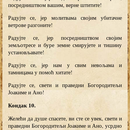
посредништвом вашим, верне штитите!
Радујте се, јер молитвама својим убитачне
ветрове разгоните!
Радујте се, јер посредништвом својим
земљотресе и буре земне смирујете и тишину
установљавате!
Радујте се, јер нам у свим невољама и
тамницама у помоћ хитате!
Радујте се, свети и праведни Богородитељи
Јоакиме и Ано!
Кондак 10
.
Желећи да душе спасете, ви сте се увек, свети и
праведни Богородитељи Јоакиме и Ано, усрдно