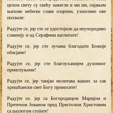
целом свету су свећу зажегли и ми им, сијањем
њихове небеске славе озарени, узносимо ове
похвале:
Радујте се, јер сте се удостојили да неупоредиво
славнију и од Серафима васпитате!
Радујте се, јер сте лучама благодати Божије
обасјани!
Радујте се, јер сте благоуханијем духовног
преиспуњени!
Радујте се, јер тамјан молитава ваших за сав
хришћански свет Богу приносите!
Радујте се, јер са Богородицом Маријом и
Претечом Јованом пред Престолом Христовим
са разлогом стојите!