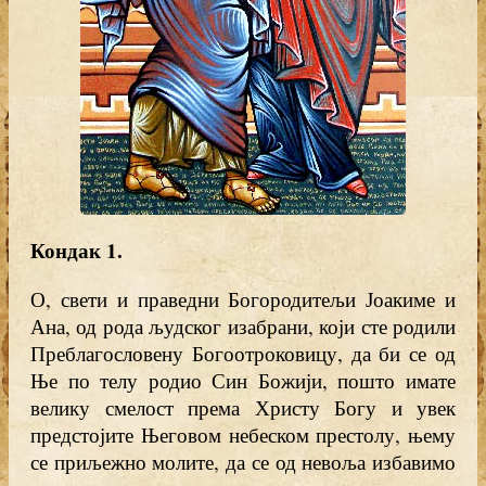
Кондак 1
.
О, свети и праведни Богородитељи Јоакиме и
Ана, од рода људског изабрани, који сте родили
Преблагословену Богоотроковицу, да би се од
Ње по телу родио Син Божији, пошто имате
велику смелост према Христу Богу и увек
предстојите Његовом небеском престолу, њему
се приљежно молите, да се од невоља избавимо