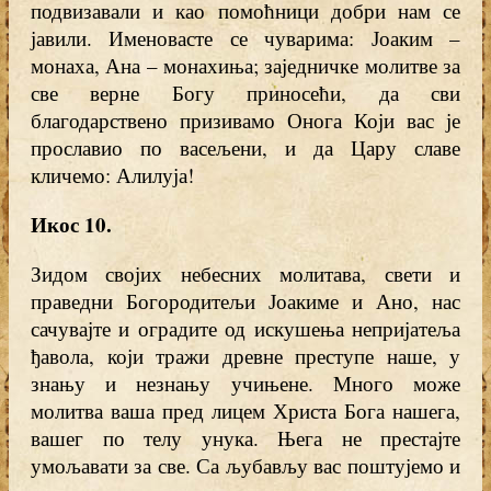
подвизавали и као помоћници добри нам се
јавили. Именовасте се чуварима: Јоаким –
монаха, Ана – монахиња; заједничке молитве за
све верне Богу приносећи, да сви
благодарствено призивамо Онога Који вас је
прославио по васељени, и да Цару славе
кличемо: Алилуја!
Икос 10
.
Зидом својих небесних молитава, свети и
праведни Богородитељи Јоакиме и Ано, нас
сачувајте и оградите од искушења непријатеља
ђавола, који тражи древне преступе наше, у
знању и незнању учињене. Много може
молитва ваша пред лицем Христа Бога нашега,
вашег по телу унука. Њега не престајте
умољавати за све. Са љубављу вас поштујемо и