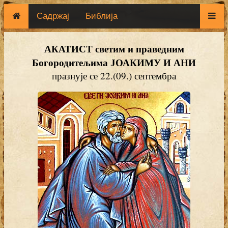
Садржај
Библија
АКАТИСТ светим и праведним
Богородитељима ЈОАКИМУ И АНИ
празнује се 22.(09.) септембра