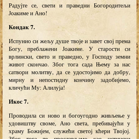
Радујте се, свети и праведни Богородитељи
Јоакиме и Ано!
Кондак 7
.
Испунио си жељу душе твоје и завет свој према
Богу, преблажени Јоакиме. У старости си
врлински, свето и праведно, у Господу земни
живот скончао. Због тога сада Њему за нас
сатвори молитву, да се удостојимо да добру,
мирну и непостидну кончину задобијемо,
кличући Му: Алилуја!
Икос 7
.
Проводила си ново и богоугодно живљење у
удовиштву своме, Ано света, пребивајући у
храму Божијем, служећи светој кћери Твојој.
Због тога те прослављамо као истински