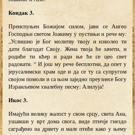
Кондак 3
.
Преиспуњен Божијом силом, јави се Ангео
Господњи светом Јоакиму у пустињи и рече му:
„Услишио је Бог молитву твоју и изволео ти
дати благодат Своју. Жена твоја ће зачети, и
родиће ти кћер и ради ње ће се цео свет
радовати. “ И још му рече бесплотни, да опет у
јерусалимски храм оде и да се ту са супругом
својом помоли и са њом заједно преузнесе Богу
Израиљевом хвалебну песму: Алилуја!
Икос 3
.
Имајући велику жалост у свом срцу, света Ана,
ушавши у врт дома свога, виде птичје гнездо
саграђено на дрвету и мале птиће како у њему