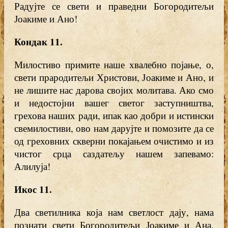
Радујте се свети и праведни Богородитељи
Јоакиме и Ано!
Кондак 11
.
Милостиво примите наше хвалебно појање, о,
свети прародитељи Христови, Јоакиме и Ано, и
не лишите нас дарова својих молитава. Ако смо
и недостојни вашег светог заступништва,
грехова наших ради, ипак као добри и истински
свемилостиви, ово нам дарујте и помозите да се
од греховних скверни покајањем очистимо и из
чистог срца саздатељу нашем запевамо:
Алилуја!
Икос 11
.
Два светилника која нам светлост дају, нама
познати свети Богородитељи Јоакиме и Ана,