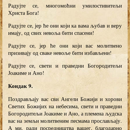
Радујте се, многомоћни умилостивитељи
Христа Бога!
Радујте се, јер ће они који ка вама љубав и веру
имају, од свих невоља бити спасени!
Радујте се, јер ће они који вас молитвено
призивају од сваке невоље бити избављени!
Радујте се, свети и праведни Богородитељи
Јоакиме и Ано!
Кондак 9
.
Поздрављају вас сви Ангели Божији и хорови
Светих Божијих на небесима, свети и праведни
Богородитељи Јоакиме и Ано, а племена људска
вас на земљи молитвеним песмама прослављају.
А ми, ради посредништва вашег, благодарно