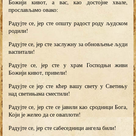
Божији кивот, а вас, као достојне хвале,
прослављамо овако:
Радујте се, јер сте општу радост роду људском
родили!
Радујте се, јер сте заслужну за обновљење људи
васпитали!
Радујте се, јер сте у храм Господњи живи
Божији кивот, привели!
Радујте се јер сте кћер вашу свету у Светињу
над светињама сместили!
Радујте се, јер сте се јавили као сродници Бога,
Који је желео да се оваплоти!
Радујте се, јер сте сабеседници ангела били!