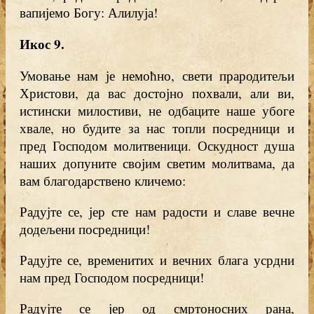
вапијемо Богу: Алилуја!
Икос 9
.
Умовање нам је немоћно, свети прародитељи
Христови, да вас достојно похвали, али ви,
истински милостиви, не одбаците наше убоге
хвале, но будите за нас топли посредници и
пред Господом молитвеници. Оскудност душа
наших допуните својим светим молитвама, да
вам благодарствено кличемо:
Радујте се, јер сте нам радости и славе вечне
додељени посредници!
Радујте се, временитих и вечних блага усрдни
нам пред Господом посредници!
Радујте се јер од смртоносних рана,