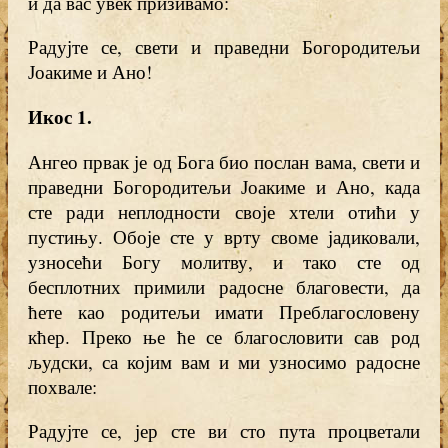
и да вас увек призивамо:
Радујте се, свети и праведни Богородитељи
Јоакиме и Ано!
Икос 1
.
Ангео првак је од Бога био послан вама, свети и
праведни Богородитељи Јоакиме и Ано, када
сте ради неплодности своје хтели отићи у
пустињу. Обоје сте у врту своме јадиковали,
узносећи Богу молитву, и тако сте од
бесплотних примили радосне благовести, да
ћете као родитељи имати Преблагословену
кћер. Преко ње ће се благословити сав род
људски, са којим вам и ми узносимо радосне
похвале:
Радујте се, јер сте ви сто пута процветали