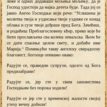
леже и одмах додаваше мољења мољењу, да је
Господ удостоји да мајка детета буде. Тада јој се
јавио Ангео Господњи који рече: “Услишена је
молитва твоја и уздисање твоје уздиже се изнад
облака и сузе твоје дођоше пред Бога. Зачећеш,
и родићеш Преблагословену кћер, преко које ће
бити прослављена сва колена земаљска. Њом ће
се дати спасење целом свету, и добиће име
Марија.“ Помињући такву ангелску сверадосну
благовест, богооце опевамо овако:
Радујте се, праведни супрузи, одозго од Бога
предизабрани!
Радујте се, јер сте у свим заповестима
Господњим без порока ходили!
Радујте се јер сте у временској жалости својој
утеху вечну добили!