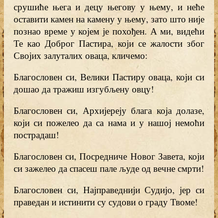
срушиће њега и децу његову у њему, и неће
оставити камен на камену у њему, зато што није
познао време у којем је похођен. А ми, видећи
Те као Доброг Пастира, који се жалости због
Својих залуталих оваца, кличемо:
Благословен си, Велики Пастиру оваца, који си
дошао да тражиш изгубљену овцу!
Благословен си, Архијереју блага која долазе,
који си пожелео да са нама и у нашој немоћи
пострадаш!
Благословен си, Посредниче Новог Завета, који
си зажелео да спасеш пале људе од вечне смрти!
Благословен си, Најправеднији Судијо, јер си
праведан и истинити су судови о граду Твоме!