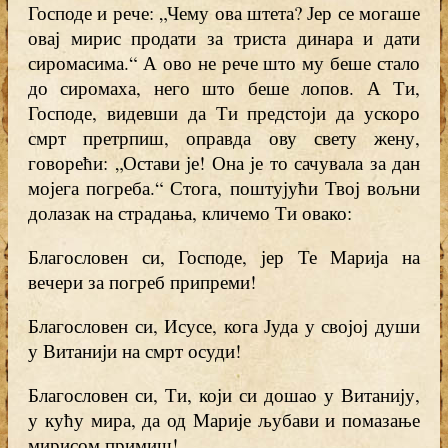
Господе и рече: „Чему ова штета? Јер се могаше
овај мирис продати за триста динара и дати
сиромасима.“ А ово не рече што му беше стало
до сиромаха, него што беше лопов. А Ти,
Господе, видевши да Ти предстоји да ускоро
смрт претрпиш, оправда ову свету жену,
говорећи: „Остави је! Она је то сачувала за дан
мојега погреба.“ Стога, поштујући Твој вољни
долазак на страдања, кличемо Ти овако:
Благословен си, Господе, јер Те Марија на
вечери за погреб припреми!
Благословен си, Исусе, кога Јуда у својој души
у Витанији на смрт осуди!
Благословен си, Ти, који си дошао у Витанију,
у кућу мира, да од Марије љубави и помазање
мирисом примиш!