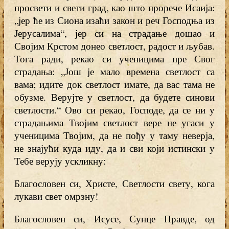
просвети и свети град, као што прорече Исаија:
„јер ће из Сиона изаћи закон и реч Господња из
Јерусалима“, јер си на страдање дошао и
Својим Крстом донео светлост, радост и љубав.
Тога ради, рекао си ученицима пре Свог
страдања: „Још је мало времена светлост са
вама; идите док светлост имате, да вас тама не
обузме. Верујте у светлост, да будете синови
светлости.“ Ово си рекао, Господе, да се ни у
страдањима Твојим светлост вере не угаси у
ученицима Твојим, да не пођу у таму неверја,
не знајући куда иду, да и сви који истински у
Тебе верују ускликну:
Благословен си, Христе, Светлости свету, кога
лукави свет омрзну!
Благословен си, Исусе, Сунце Правде, од