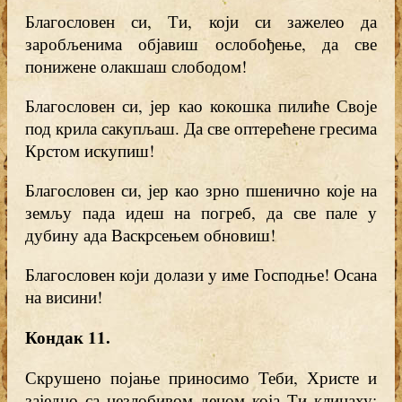
Благословен си, Ти, који си зажелео да
заробљенима објавиш ослобођење, да све
понижене олакшаш слободом!
Благословен си, јер као кокошка пилиће Своје
под крила сакупљаш. Да све оптерећене гресима
Крстом искупиш!
Благословен си, јер као зрно пшенично које на
земљу пада идеш на погреб, да све пале у
дубину ада Васкрсењем обновиш!
Благословен који долази у име Господње! Осана
на висини!
Кондак 11.
Скрушено појање приносимо Теби, Христе и
заједно са незлобивом децом која Ти клицаху: