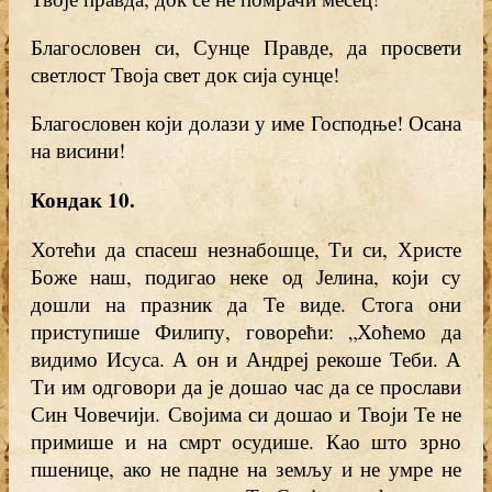
Благословен си, Сунце Правде, да просвети
светлост Твоја свет док сија сунце!
Благословен који долази у име Господње! Осана
на висини!
Кондак 10.
Хотећи да спасеш незнабошце, Ти си, Христе
Боже наш, подигао неке од Јелина, који су
дошли на празник да Те виде. Стога они
приступише Филипу, говорећи: „Хоћемо да
видимо Исуса. А он и Андреј рекоше Теби. А
Ти им одговори да је дошао час да се прослави
Син Човечији. Својима си дошао и Твоји Те не
примише и на смрт осудише. Као што зрно
пшенице, ако не падне на земљу и не умре не