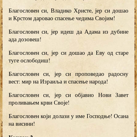
Благословен си, Владико Христе, јер си дошао
и Крстом даровао спасење чедима Својим!
Благословен си, јер идеш да Адама из дубине
ада дозовеш!
Благословен си, јер си дошао да Еву од старе
туге ослободиш!
Благословен си, јер си проповедао радосну
вест: мир на Израиља и спасење народа!
Благословен си, јер си објавио Нови Завет
проливањем крви Своје!
Благословен који долази у име Господње! Осана
на висини!