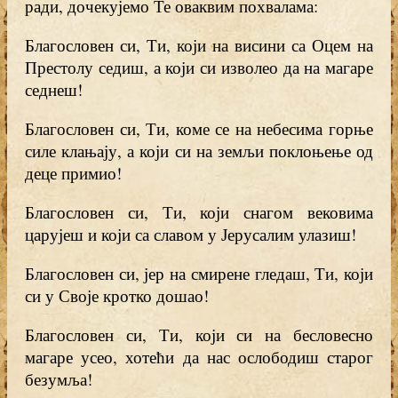
ради, дочекујемо Те оваквим похвалама:
Благословен си, Ти, који на висини са Оцем на
Престолу седиш, а који си изволео да на магаре
седнеш!
Благословен си, Ти, коме се на небесима горње
силе клањају, а који си на земљи поклоњење од
деце примио!
Благословен си, Ти, који снагом вековима
царујеш и који са славом у Јерусалим улазиш!
Благословен си, јер на смирене гледаш, Ти, који
си у Своје кротко дошао!
Благословен си, Ти, који си на бесловесно
магаре усео, хотећи да нас ослободиш старог
безумља!