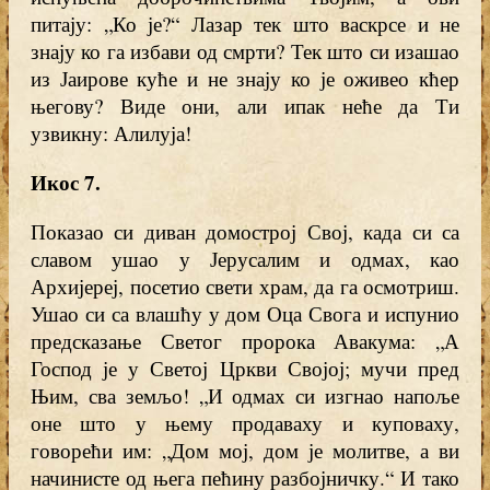
питају: „Ко је?“ Лазар тек што васкрсе и не
знају ко га избави од смрти? Тек што си изашао
из Јаирове куће и не знају ко је оживео кћер
његову? Виде они, али ипак неће да Ти
узвикну: Алилуја!
Икос 7.
Показао си диван домострој Свој, када си са
славом ушао у Јерусалим и одмах, као
Архијереј, посетио свети храм, да га осмотриш.
Ушао си са влашћу у дом Оца Свога и испунио
предсказање Светог пророка Авакума: „А
Господ је у Светој Цркви Својој; мучи пред
Њим, сва земљо! „И одмах си изгнао напоље
оне што у њему продаваху и куповаху,
говорећи им: „Дом мој, дом је молитве, а ви
начинисте од њега пећину разбојничку.“ И тако