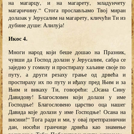
на магарцу, и на магарету, младунчету
магаричину.“ Стога прослављамо Твој миран
долазак у Јерусалим на магарету, кличући Ти из
дубине душе: Алилуја!
Икос 4.
Многи народ који беше дошао на Празник,
чувши да Господ долази у Јерусалим, сабра се
заједно у гомилу и простираху хаљине своје по
путу, а други резаху грање од дрвећа и
простираху их по путу и иђаху пред Њим и за
Њим и викаху Ти, говорећи: „Осана Сину
Давидову! Благословен који долази у име
Господње! Благословено царство оца нашег
Давида које долази у име Господње! Осана на
висини!“ Тога ради и ми, у овај претпразнични
дан, носећи гранчице дрвећа као знамење