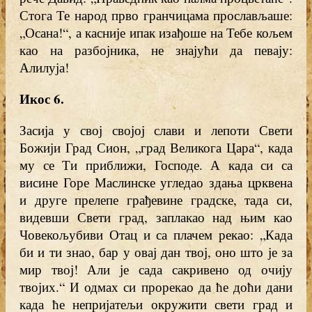
Стога Те народ прво гранчицама прослављаше:
„Осана!“, а касније ипак изађоше на Тебе кољем
као на разбојника, не знајући да певају:
Алилуја!
Икос 6.
Засија у свој својој слави и лепоти Свети
Божији Град Сион, „град Великога Цара“, када
му се Ти приближи, Господе. А када си са
висине Горе Маслинске угледао здања црквена
и друге прелепе грађевине градске, тада си,
видевши Свети град, заплакао над њим као
Човекољубиви Отац и са плачем рекао: „Када
би и ти знао, бар у овај дан твој, оно што је за
мир твој! Али је сада сакривено од очију
твојих.“ И одмах си прорекао да ће доћи дани
када ће непријатељи окружити свети град и