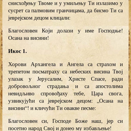
снисхођењу Твоме и у умиљењу Ти излазимо у
сусрет са палмовим гранчицама, да бисмо Ти са
јеврејском децом клицали:
Благословен Који долази у име Господње!
Осана на висини!
Икос 1.
Хорови Архангела и Ангела са страхом и
трепетом посматраху са небеских висина Твој
улазак у Јерусалим, Христе Спасе, ради
добровољног страдања и са апостолима
невидљиво спровођаху тебе, Цара свога,
узвикујући са јеврејском децом: „Осана на
висини“! и кличући Ти овакве песме:
Благословен си, Господе Боже наш, јер си
посетио народ Свој и донео му избављење!