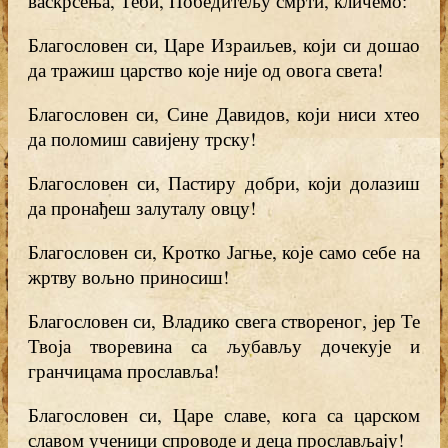
васкрсења, Теби, Победитељу смрти, кличемо:
Благословен си, Царе Израиљев, који си дошао
да тражиш царство које није од овога света!
Благословен си, Сине Давидов, који ниси хтео
да поломиш савијену трску!
Благословен си, Пастиру добри, који долазиш
да пронађеш залуталу овцу!
Благословен си, Кротко Јагње, које само себе на
жртву вољно приносиш!
Благословен си, Владико свега створеног, јер Те
Твоја творевина са љубављу дочекује и
гранчицама прославља!
Благословен си, Царе славе, кога са царском
славом ученици спроводе и деца прослављају!