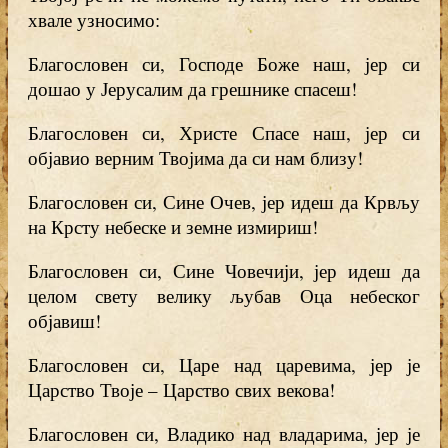
хвале узносимо:
Благословен си, Господе Боже наш, јер си
дошао у Јерусалим да грешнике спасеш!
Благословен си, Христе Спасе наш, јер си
објавио верним Твојима да си нам близу!
Благословен си, Сине Очев, јер идеш да Крвљу
на Крсту небеске и земне измириш!
Благословен си, Сине Човечији, јер идеш да
целом свету велику љубав Оца небеског
објавиш!
Благословен си, Царе над царевима, јер је
Царство Твоје – Царство свих векова!
Благословен си, Владико над владарима, јер је