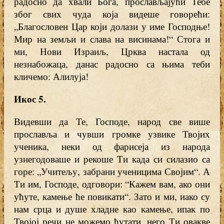
радосно да хвали Бога, прослављајући Тебе
због свих чуда која видеше говорећи:
„Благословен Цар који долази у име Господње!
Мир на земљи и слава на висинама!“ Стога и
ми, Нови Израиљ, Црква настала од
незнабожаца, данас радосно са њима теби
кличемо: Алилуја!
Икос 5.
Видевши да Те, Господе, народ све више
прославља и чувши громке узвике Твојих
ученика, неки од фарисеја из народа
узнегодоваше и рекоше Ти када си силазио са
горе: „Учитељу, забрани ученицима Својим“. А
Ти им, Господе, одговори: “Кажем вам, ако они
ућуте, камење ће повикати“. Зато и ми, иако су
нам срца и душе хладне као камење, ипак по
Твојој речи не можемо ћутати, него Ти овакве