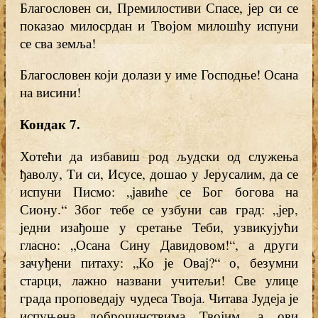
Благословен си, Премилостиви Спасе, јер си се
показао милосрдан и Твојом милошћу испуни
се сва земља!
Благословен који долази у име Господње! Осана
на висини!
Кондак 7.
Хотећи да избавиш род људски од служења
ђаволу, Ти си, Исусе, дошао у Јерусалим, да се
испуни Писмо: „јавиће се Бог богова на
Сиону.“ Због тебе се узбуни сав град: „јер,
једни изађоше у сретање Теби, узвикујући
гласно: „Осана Сину Давидовом!“, а други
зачуђени питаху: „Ко је Овај?“ о, безумни
старци, лажно названи учитељи! Све улице
града проповедају чудеса Твоја. Читава Јудеја је
испуњена доброчинствима Твојим, а ови