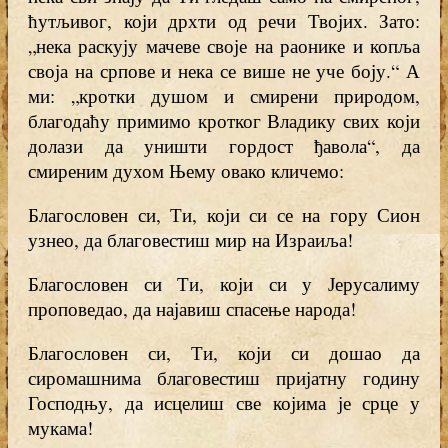
ћутљивог, који дрхти од речи Твојих. Зато:
„нека раскују мачеве своје на раонике и копља
своја на српове и нека се више не уче боју.“ А
ми: „кротки душом и смирени природом,
благодаћу примимо кротког Владику свих који
долази да уништи гордост ђавола“, да
смиреним духом Њему овако кличемо:
Благословен си, Ти, који си се на гору Сион
узнео, да благовестиш мир на Израиља!
Благословен си Ти, који си у Јерусалиму
проповедао, да најавиш спасење народа!
Благословен си, Ти, који си дошао да
сиромашнима благовестиш пријатну годину
Господњу, да исцелиш све којима је срце у
мукама!