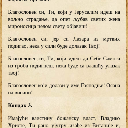
Благословен си, Ти, који у Јерусалим идеш на
вољно страдање, да опет љубав светих жена
мироносица целом свету објавиш!
Благословен си, јер си Лазара из мртвих
подигао, нека у сили буде долазак Твој!
Благословен си, Ти, који идеш да Себе Самога
из гроба подигнеш, нека буде са влашћу улазак
твој!
Благословен који долази у име Господње! Осана
на висини!
Кондак 3.
Имајући ваистину божанску власт, Владико
Христе, Ти рано ујутру изађе из Витаније и,