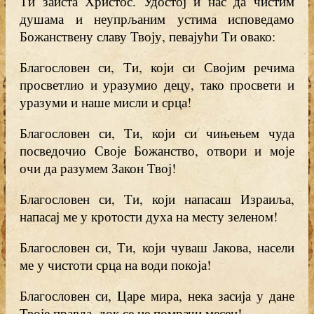
Ти заиста Христос. Удостој и нас да чистим
душама и неупрљаним устима исповедамо
Божанствену славу Твоју, певајући Ти овако:
Благословен си, Ти, који си Својим речима
просветлио и уразумио децу, тако просвети и
уразуми и наше мисли и срца!
Благословен си, Ти, који си чињењем чуда
посведочио Своје Божанство, отвори и моје
очи да разумем Закон Твој!
Благословен си, Ти, који напасаш Израиља,
напасај ме у кротости духа на месту зеленом!
Благословен си, Ти, који чуваш Јакова, насели
ме у чистоти срца на води покоја!
Благословен си, Царе мира, нека засија у дане
Твоје правда, док се не помрачи месец!