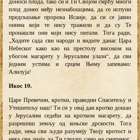
доноси плода, тако си и Ти Својом смрћу многи
плод донео међу незнабошцима, да се испуни
предсказање пророка Исаије, да си се јавио
онима који те нису тражили и да су Те
пронашли они који нису питали. Тога ради,
„Ходите сада сви народи и видите данас Цара
Небеског како као на престолу високом на
убогом магарету у Јерусалим улази“, да сви
једним устима и срцем Њему запевамо:
Алилуја!
Икос 10.
Царе Превечни, кротки, праведни Спаситељу и
Утешитељу наш! Ти си у овај дан кротко дошао
у Јерусалим седећи на кротком магарету, да
разрешиш земљу од коњске дрскости. Тога
ради, нека сви људи разумеју Твоју кротост и
нека сви знају да Ти гледаш само на смиреног,