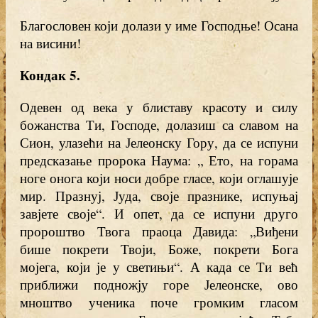
Благословен који долази у име Господње! Осана
на висини!
Кондак 5.
Одевен од века у блиставу красоту и силу
божанства Ти, Господе, долазиш са славом на
Сион, улазећи на Јелеонску Гору, да се испуни
предсказање пророка Наума: „ Ето, на горама
ноге онога који носи добре гласе, који оглашује
мир. Празнуј, Јуда, своје празнике, испуњај
завјете своје“. И опет, да се испуни друго
пророштво Твога праоца Давида: „Виђени
бише покрети Твоји, Боже, покрети Бога
мојега, који је у светињи“. А када се Ти већ
приближи подножју горе Јелеонске, ово
мноштво ученика поче громким гласом