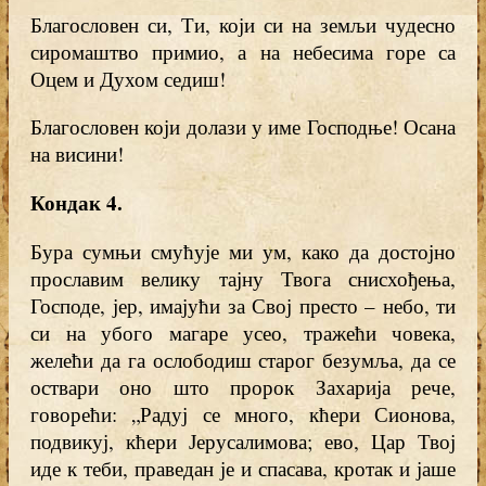
Благословен си, Ти, који си на земљи чудесно
сиромаштво примио, а на небесима горе са
Оцем и Духом седиш!
Благословен који долази у име Господње! Осана
на висини!
Кондак 4.
Бура сумњи смућује ми ум, како да достојно
прославим велику тајну Твога снисхођења,
Господе, јер, имајући за Свој престо – небо, ти
си на убого магаре усео, тражећи човека,
желећи да га ослободиш старог безумља, да се
оствари оно што пророк Захарија рече,
говорећи: „Радуј се много, кћери Сионова,
подвикуј, кћери Јерусалимова; ево, Цар Твој
иде к теби, праведан је и спасава, кротак и јаше