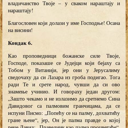
владичанство Твоје – у сваком нараштају и
нараштају!
Благословен који долази у име Господње! Осана
на висини!
Кондак 6.
Као проповедници божанске силе Твоје,
Господе, показаше се Јудејци који бејаху са
Тобом у Витанији, јер они у Јерусалиму
сведочаху да си Лазара из гроба подигао. Тога
ради Те и срете народ, чувши да си ово
знамење учинио. И говораху један другом:
„Зашто чекамо и не излазимо да сретнемо Сина
Давидовог са палмовим гранчицама, да се
испуни Писмо: „Попећу се на палму, дохватићу
гране њене“, јер, Он је палма правде о којој
рече Давид: „Праведник као палма процветаће“.