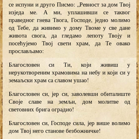
се испуни и друго Писмо: „Ревност за дом Твој
изједа ме. А ми, уплашивши се таквог
праведног гнева Твога, Господе, једно молимо
од Тебе, да живимо у дому Твоме у све дане
живота свога, да гледамо лепоту Твоју и
посећујемо Твој свети храм, да Те овако
прослављамо:
Благословен си Ти, који живиш у
нерукотвореним храмовима на небу и који си у
земаљски храм са славом ушао!
Благословен си, јер си, заволевши обиталиште
Своје славе на земљи, дом молитве од
световних брига оградио!
Благословен си, Господе сила, јер више волимо
дом Твој него станове безбожничке!