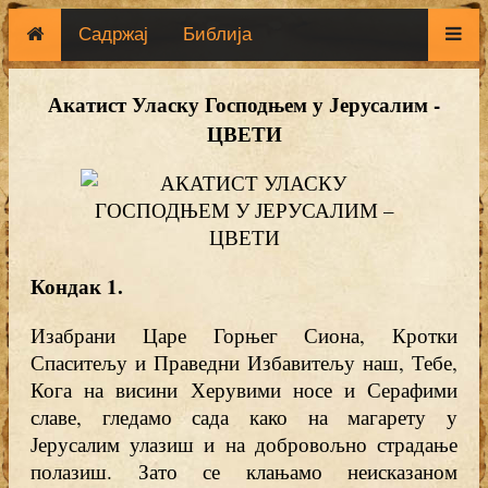
Садржај
Библија
Акатист Уласку Господњем у Јерусалим -
ЦВЕТИ
Кондак 1.
Изабрани Царе Горњег Сиона, Кротки
Спаситељу и Праведни Избавитељу наш, Тебе,
Кога на висини Херувими носе и Серафими
славе, гледамо сада како на магарету у
Јерусалим улазиш и на добровољно страдање
полазиш. Зато се клањамо неисказаном