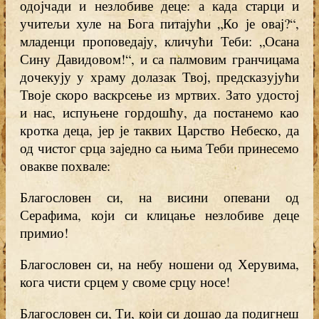
одојчади и незлобиве деце: а када старци и
учитељи хуле на Бога питајући „Ко је овај?“,
младенци проповедају, кличући Теби: „Осана
Сину Давидовом!“, и са палмовим гранчицама
дочекују у храму долазак Твој, предсказујући
Твоје скоро васкрсење из мртвих. Зато удостој
и нас, испуњене гордошћу, да постанемо као
кротка деца, јер је таквих Царство Небеско, да
од чистог срца заједно са њима Теби принесемо
овакве похвале:
Благословен си, на висини опевани од
Серафима, који си клицање незлобиве деце
примио!
Благословен си, на небу ношени од Херувима,
кога чисти срцем у своме срцу носе!
Благословен си, Ти, који си дошао да подигнеш