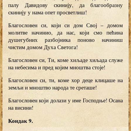
палу Давидову скинију, да благообразну
скинију у нама опет просветлиш!
Благословен си, који си дом Свој – домом
молитве начинио, да нас, који смо пећина
душегубних разбојника поново начиниш
чистим домом Духа Светога!
Благословен си, Ти, коме хиљаде хиљада служе
на небесима и пред којим мноштва стоје!
Благословен си, ти, коме хор деце клицаше на
земљи и мноштво народа те среташе!
Благословен који долази у име Господње! Осана
на висини!
Кондак 9.