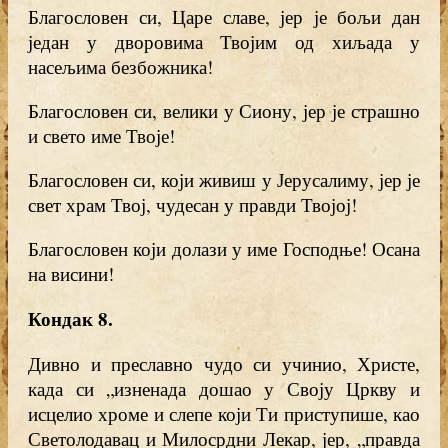
Благословен си, Царе славе, јер је бољи дан
један у дворовима Твојим од хиљада у
насељима безбожника!
Благословен си, велики у Сиону, јер је страшно
и свето име Твоје!
Благословен си, који живиш у Јерусалиму, јер је
свет храм Твој, чудесан у правди Твојој!
Благословен који долази у име Господње! Осана
на висини!
Кондак 8.
Дивно и преславно чудо си учинио, Христе,
када си „изненада дошао у Своју Цркву и
исцелио хроме и слепе који Ти приступише, као
Светолодавац и Милосрдни Лекар, јер, „правда