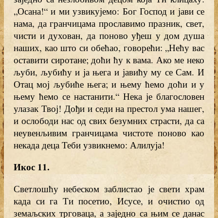
„Осана!“ и ми узвикујемо: Бог Господ и јави се
нама, да гранчицама прославимо празник, свет,
чисти и духован, да поново уђеш у дом душа
наших, као што си обећао, говорећи: „Нећу вас
оставити сиротане; доћи ћу к вама. Ако ме неко
љуби, љубићу и ја њега и јавићу му се Сам. И
Отац мој љубиће њега; и њему ћемо доћи и у
њему ћемо се настанити.“ Нека је благословен
улазак Твој! Дођи и седи на престол ума нашег,
и ослободи нас од свих безумних страсти, да са
неувенљивим гранчицама чистоте поново као
некада деца Теби узвикнемо: Алилуја!
Икос 11.
Светлошћу небеском заблистао је свети храм
када си га Ти посетио, Исусе, и очистио од
земаљских трговаца, а заједно са њим се данас