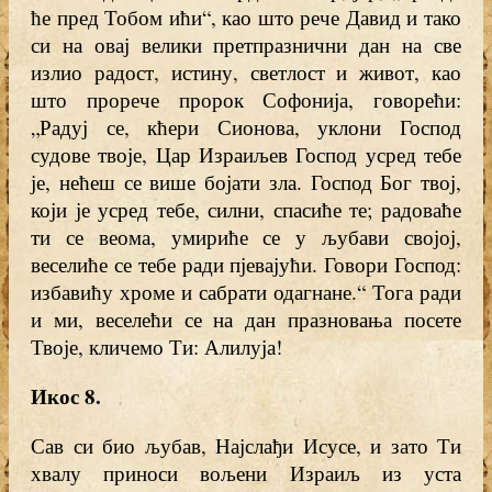
ће пред Тобом ићи“, као што рече Давид и тако
си на овај велики претпразнични дан на све
излио радост, истину, светлост и живот, као
што прорече пророк Софонија, говорећи:
„Радуј се, кћери Сионова, уклони Господ
судове твоје, Цар Израиљев Господ усред тебе
је, нећеш се више бојати зла. Господ Бог твој,
који је усред тебе, силни, спасиће те; радоваће
ти се веома, умириће се у љубави својој,
веселиће се тебе ради пјевајући. Говори Господ:
избавићу хроме и сабрати одагнане.“ Тога ради
и ми, веселећи се на дан празновања посете
Твоје, кличемо Ти: Алилуја!
Икос 8.
Сав си био љубав, Најслађи Исусе, и зато Ти
хвалу приноси вољени Израиљ из уста