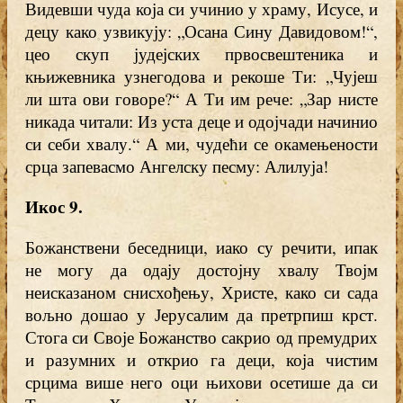
Видевши чуда која си учинио у храму, Исусе, и
децу како узвикују: „Осана Сину Давидовом!“,
цео скуп јудејских првосвештеника и
књижевника узнегодова и рекоше Ти: „Чујеш
ли шта ови говоре?“ А Ти им рече: „Зар нисте
никада читали: Из уста деце и одојчади начинио
си себи хвалу.“ А ми, чудећи се окамењености
срца запевасмо Ангелску песму: Алилуја!
Икос 9.
Божанствени беседници, иако су речити, ипак
не могу да одају достојну хвалу Твојм
неисказаном снисхођењу, Христе, како си сада
вољно дошао у Јерусалим да претрпиш крст.
Стога си Своје Божанство сакрио од премудрих
и разумних и открио га деци, која чистим
срцима више него оци њихови осетише да си