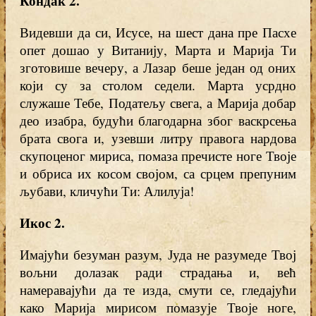
Кондак 2.
Видевши да си, Исусе, на шест дана пре Пасхе
опет дошао у Витанију, Марта и Марија Ти
зготовише вечеру, а Лазар беше један од оних
који су за столом седели. Марта усрдно
служаше Тебе, Податељу свега, а Марија добар
део изабра, будући благодарна због васкрсења
брата свога и, узевши литру правога нардова
скупоценог мириса, помаза пречисте ноге Твоје
и обриса их косом својом, са срцем препуним
љубави, кличући Ти: Алилуја!
Икос 2.
Имајући безуман разум, Јуда не разумеде Твој
вољни долазак ради страдања и, већ
намеравајући да те изда, смути се, гледајући
како Марија мирисом помазује Твоје ноге,