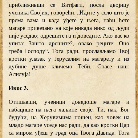
приближивши се Витфаги, посла двојицу
ученика Својих, говорећи: „Идите у село што је
према вама и када уђете у њега, наћи ћете
магаре привезано на које никада нико од људи
није уседао; одрешите га и доведите. Ако вас ко
упита: Зашто дрешите?, овако реците: Оно
треба Господу“. Тога ради, прослављамо Твој
кротки улазак у Јерусалим на магарету и из
дубине душе кличемо Теби, Спасе наш:
Алилуја!
Икос 3.
Отишавши, ученици доведоше магаре и
набацише на њега хаљине своје. Ти, пак, Бог
будући, на Херувимима ношен, као човек на
младо магаре уседе нас ради, да као кротки Цар
са миром уђеш у град оца Твога Давида. Тога